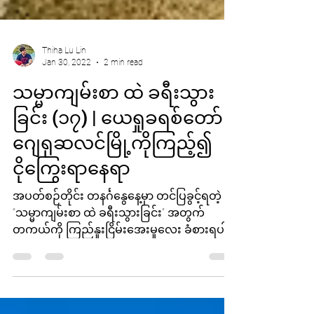
Thiha Lu Lin
Jan 30, 2022
2 min read
သမ္မာကျမ်းစာ ထဲ ခရီးသွား
ခြင်း (၁၇) | ယေရှုခရစ်တော်
ဂျေရုဆလင်မြို့ကိုကြည့်၍
ငိုကြွေးရာနေရာ
အပတ်စဉ်တိုင်း တနင်္ဂနွေနေ့မှာ တင်ပြခွင့်ရတဲ့
“သမ္မာကျမ်းစာ ထဲ ခရီးသွားခြင်း” အတွက်
တကယ်ကို ကြည်နူးငြိမ်းအေးမှုလေး ခံစားရပါ
တယ်။ တခုတ်တရ...