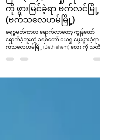
ခြင်း (၁၈) | ယေရှုခရစ်တော်
ကို ဖွားမြင်ခဲ့ရာ ဗက်လင်မြို့
(ဗက်သလေဟမ်မြို့)
ခရစ္စမတ်ကာလ ရောက်လာတော့ ကျွန်တော်
ရောက်ခဲ့ဘူးတဲ့ ခရစ်တော် ယေရှု မွေးဖွားခဲ့ရာ ဗ
က်သလေဟမ်မြို့ (Bethlehem) လေး ကို သတိရ
သွားပါတယ်။...