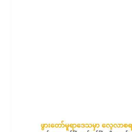
ဖွားတော်မူရာဒေသမှာ လေ့လာစရ