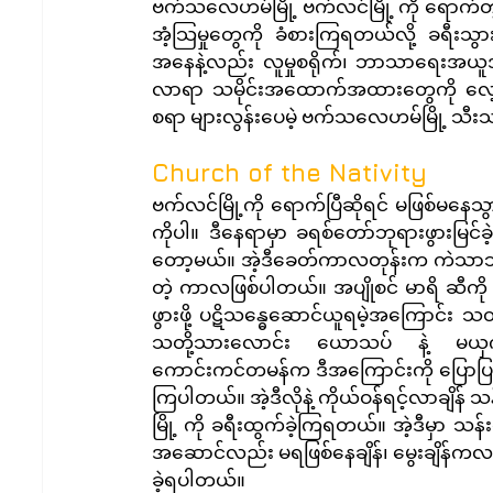
ဗက်သလေဟမ်မြို့ ဗက်လင်မြို့ ကို ရောက်တ
အံ့သြမှုတွေကို ခံစားကြရတယ်လို့ ခရီး
အနေနဲ့လည်း လူမှုစရိုက်၊ ဘာသာရေးအယ
လာရာ သမိုင်းအထောက်အထားတွေကို လေ့လ
စရာ များလွန်းပေမဲ့ ဗက်သလေဟမ်မြို့ သီ
Church of the Nativity
ဗက်လင်မြို့ကို ရောက်ပြီဆိုရင် မဖြစ်မန
ကိုပါ။ ဒီနေရာမှာ ခရစ်တော်ဘုရားဖွားမြင
တော့မယ်။ အဲ့ဒီခေတ်ကာလတုန်းက ကဲသာဘုရင
တဲ့ ကာလဖြစ်ပါတယ်။ အပျိုစင် မာရိ ဆီကို 
ဖွားဖို့ ပဋိသန္ဓေဆောင်ယူရမဲ့အကြောင်း သ
သတို့သားလောင်း ယောသပ် နဲ့ မယှက
ကောင်းကင်တမန်က ဒီအကြောင်းကို ပြောပြခဲ့လိ
ကြပါတယ်။ အဲ့ဒီလိုနဲ့ ကိုယ်ဝန်ရင့်လာချိန်
မြို့ ကို ခရီးထွက်ခဲ့ကြရတယ်။ အဲ့ဒီမှာ သန်းခ
အဆောင်လည်း မရဖြစ်နေချိန်၊ မွေးချိန်ကလည်း
ခဲ့ရပါတယ်။ 