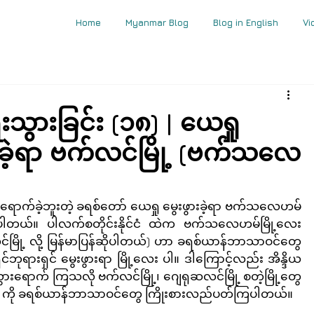
Home
Myanmar Blog
Blog in English
Vi
းသွားခြင်း (၁၈) | ယေရှု
င်ခဲ့ရာ ဗက်လင်မြို့ (ဗက်သလေ
ာက်ခဲ့ဘူးတဲ့ ခရစ်တော် ယေရှု မွေးဖွားခဲ့ရာ ဗက်သလေဟမ်
ပါတယ်။ ပါလက်စတိုင်းနိုင်ငံ ထဲက ဗက်သလေဟမ်မြို့လေး 
်မြို့ လို့ မြန်မာပြန်ဆိုပါတယ်) ဟာ ခရစ်ယာန်ဘာသာဝင်တွေ
ဘုရားရှင် မွေးဖွားရာ မြို့လေး ပါ။ ဒါကြောင့်လည်း အိန္ဒိယ
ားရောက် ကြသလို ဗက်လင်မြို့၊ ဂျေရုဆလင်မြို့ စတဲ့မြို့တွေ
ုင်ငံတွေ ကို ခရစ်ယာန်ဘာသာဝင်တွေ ကြိုးစားလည်ပတ်ကြပါတယ်။