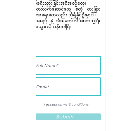
အခမဲ့ခရီးသွားခြင်းအစီအစဉ်တွေ၊
ခရီးသွားလက်ဆောင်တွေ စတဲ့ ထူးခြား
အခွင့်အရေးတွေလည်း သိရှိနိုင်ဦးမှာပါ။
ခုပဲ အမည် နဲ့ အီးမေးလ်လိပ်စာထည့်ပြီး
စာရင်းသွားလိုက်နိုင်ပါပြီ။
I accept terms & conditions
Submit