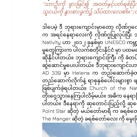
“သားဦးကို ဖွားမြင်၍ အဝတ်နှင့်ပတ်ရစ်ပြ
သူငယ်ကို နွားစားခွက်၌ သိပ်ထားလေ၏။” (
ဒါပေမဲ့ ဒီ ဘုရားကျောင်းမှာတော့ လိုဏ်ဂူလ
က အရင်နေရာလေးကို လိုဏ်ဂူပြုလုပ်ပြီး 
Nativity ဟာ ၂၀၁၂ ခုနှစ်မှာ UNESCO ကမ္ဘ
မှုတွေကြားက ပါလက်စတိုင်းနိုင်ငံ မှာ ပထမဆုံး
ဆိုနိုင်ပါတယ်။ ဘုရားကျောင်းကြီး ကို ခံ
ဆွဲဆောင်မှုပေးပါတယ်။ ဒီဘုရားကျောင်းဟ
AD 339 မှာ Helena က တည်ဆောက်ခဲ့တယ်လိ
တည်ဆောက်လိုက်နဲ့ ရာစုနှစ်ပေါင်းများစွာ
ဖြစ်ပျက်ခဲ့ရပါတယ်။ Church of the Nat
တိုးဝှေ့သွားနေကြပါလိမ့်မယ်။ အဓိက နေရာဖြစ်တ
ပါတယ်။ ဒီနေရာကို ဆုတောင်းပြည့်လို့ ဆုတေ
Point Star ဆိုတဲ့ မယ်တော်မာရိ က ခရစ်တော်
The Manger ဆိုတဲ့ ခရစ်တော်လေး ကို မွေးပြ