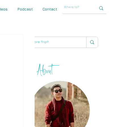
deos
Podcast
Contact
About
THIHA