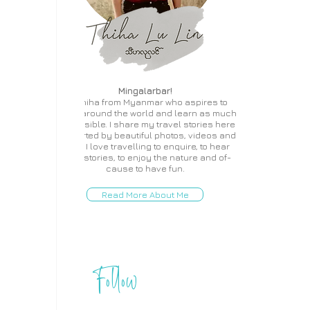
Mingalarbar!
I'm Thiha from Myanmar who aspires to
travel around the world and learn as much
as possible. I share my travel stories here
supported by beautiful photos, videos and
more. I love travelling to enquire, to hear
local stories, to enjoy the nature and of-
cause to have fun.
Read More About Me
Follow
THIHA