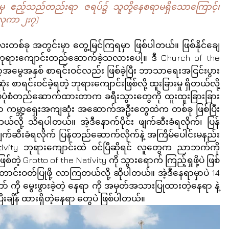
ီးမှ ဧည့်သည်တည်းရာ ဇရပ်၌ သူတို့နေစရာမရှိသောကြောင့်၊ 
လုကာ ၂း၇)
ေးတစ်ခု အတွင်းမှာ တွေ့မြင်ကြရမှာ ဖြစ်ပါတယ်။ ဖြစ်နိုင်ချေ
ဘုရားကျောင်းတည်ဆောက်ခဲ့သလားပေါ့။ ဒီ Church of the 
ာ့အမွေအနှစ် စာရင်းဝင်လည်း ဖြစ်ခဲ့ပြီး ဘာသာရေးအငြင်းပွား
 စာရင်းဝင်ခဲ့ရတဲ့ ဘုရားကျောင်းဖြစ်လို့ ထူးခြားမှု ရှိတယ်လို့ 
တပ်ပုံစံတည်ဆောက်ထားတာက ခရီးသွားတွေကို ထူးထူးခြားခြား 
ာ ကမ္ဘာ့ရှေးအကျဆုံး အဆောက်အဦးတွေထဲက တစ်ခု ဖြစ်ပြီး 
ု့ သိရပါတယ်။ အဲ့ဒီနောက်ပိုင်း ဖျက်ဆီးခံရလိုက်၊ ပြန်
 ဖျက်ဆီးခံရလိုက် ပြန်တည်ဆောက်လိုက်နဲ့ အကြိမ်ပေါင်းမနည်း
ivity ဘုရားကျောင်းထဲ ဝင်ပြီဆိုရင် လူတွေက ညာဘက်ကို 
ဲ့ Grotto of the Nativity ကို သွားရောက် ကြည့်ရှုဖို့ပဲ ဖြစ်
ာင်းဝတ်ပြုဖို့ လာကြတယ်လို့ ဆိုပါတယ်။ အဲ့ဒီနေရာမှာပဲ 14 
 ကို မွေးဖွားခဲ့တဲ့ နေရာ ကို အမှတ်အသားပြုထားတဲ့နေရာ နဲ့ 
ီးချိန် ထားရှိတဲ့နေရာ တွေပဲ ဖြစ်ပါတယ်။