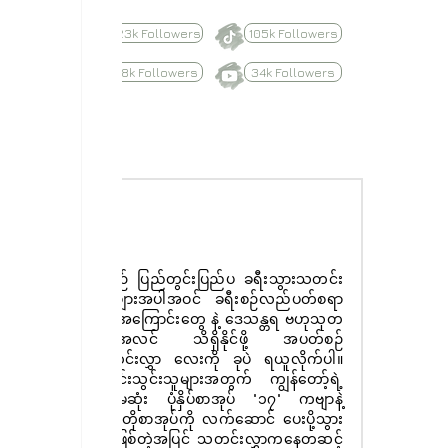
623k Followers
105k Followers
8.8k Followers
34k Followers
Subscribe
နေ့စဉ် ပြည်တွင်းပြည်ပ ခရီးသွားသတင်း
ထူးများအပါအဝင် ခရီးစဉ်လည်ပတ်စရာ
များအကြောင်းတွေ နဲ့ ဒေသန္တရ ဗဟုသုတ
အစုံအလင် သိရှိနိုင်ဖို့ အပတ်စဉ်
သတင်းလွှာ လေးကို ခုပဲ ရယူလိုက်ပါ။
စာရင်းသွင်းသူများအတွက် ကျွန်တော့်ရဲ့
ပထမဆုံး ပုံနှိပ်စာအုပ် "၁၇" ကဗျာနဲ့
ဝတ္ထုတိုစာအုပ်ကို လက်ဆောင် ပေးပို့သွား
မှာ ဖြစ်တဲ့အပြင် သတင်းလွှာကနေတဆင့်