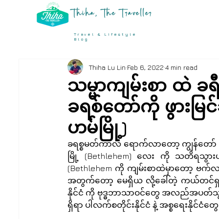
Thiha, The Traveller
Travel & Lifestyle
Blog
Thiha Lu Lin
Feb 6, 2022
4 min read
သမ္မာကျမ်းစာ ထဲ ခရီ
ခရစ်တော်ကို ဖွားမြ
ဟမ်မြို့)
ခရစ္စမတ်ကာလ ရောက်လာတော့ ကျွန်တော် ရေ
မြို့ (Bethlehem) လေး ကို သတိရသွား
(Bethlehem ကို ကျမ်းစာထဲမှာတော့ ဗက်လင
အတွက်တော့ မေရှိယ လို့ခေါ်တဲ့ ကယ်တင်ရှင်
နိုင်ငံ ကို ဗုဒ္ဓဘာသာဝင်တွေ အလည်အပတ်သွ
ရှိရာ ပါလက်စတိုင်းနိုင်ငံ နဲ့ အစ္စရေးနိ