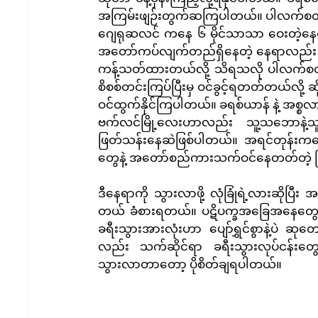
အကြမ်းဖျဉ်းတွက်ဆကြပါတယ်။ ပါလက်စတိုင်း
ဂျေရုဆလင် ကနေ ၆ မိုင်သာသာ ဝေးတဲ့နေရာမ
အတော်ကပ်လျက်တည်ရှိနေတဲ့ နေရာလည်း ဖြစ
ကန့်သတ်ထားတယ်လို့ သိရသလို ပါလက်စတိုင်
စိစစ်တင်းကြပ်ပြီးမှ ဝင်ခွင့်ရတတ်တယ်လို့
ဝင်ထွက်နိုင်ကြပါတယ်။ ခရစ်ယာန် နဲ့ အစ္စလ
ဗက်လင်မြို့လေးဟာလည်း သူ့သဘောနဲ့သူ 
ဖြတ်သန်းနေဆဲဖြစ်ပါတယ်။ အရင်တုန်းကတော့
တွေနဲ့ အတော်စည်ကားသက်ဝင်နေတတ်တဲ့ မြ
ဒီနေရာကို သွားလာဖို့ လုံခြုံရဲ့လားဆိုပြီ
တယ် ခံစားရတယ်။ ပဋိပက္ခအခြေအနေတွေ ဗက်
ခရီးသွားအားလုံးဟာ ပျော်ရွှင်စွာနဲ့ပဲ
လည်း သက်ဆိုင်ရာ ခရီးသွားလုပ်ငန်းတွေရဲ
သွားလာတာတော့ ပိုစိတ်ချရပါတယ်။