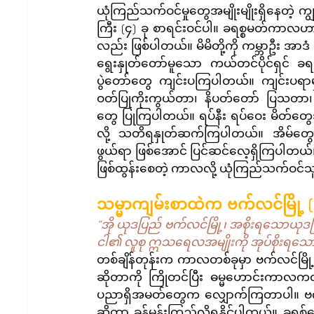
ယုံကြည်သက်ဝင်မှုတွေအမျိုးမျိုးရှိနေတဲ
ကြီး (၄) ခု စာရင်းဝင်ပါ။ ခရစ္စမတ်က
လည်း ဖြစ်ပါတယ်။ မိမိတို့ကို ကမ္ဘာဦး အာဒံ 
ရွေးနှုတ်တော်မူသော ကယ်တင်ပိုင်ရှင် ခရ
ပွဲတော်တွေ ကျင်းပကြပါတယ်။ ကျင်းပရာမှာ
ဝတ်ပြုကိုးကွယ်တာ၊ နိပတ်တော် ပြသတာ၊ 
တွေ ပြုကြပါတယ်။ ရပ်နီး ရပ်ဝေး မိတ်တွေသ
လို့ သတိရနှုတ်ဆက်ကြပါတယ်။ အိမ်တွေမှာ
ဖွယ်ရာ ဖြစ်အောင် ပြင်ဆင်လေ့ရှိကြပါတယ်။ 
ဖြစ်ထွန်းစေတဲ့ ကာလလို့ ယုံကြည်သက်ဝ
သမ္မာကျမ်းစာထဲက ဗက်လင်မြို
“အို ယုဒပြည် ဗက်လင်မြို့၊ အစိုးရသောယုဒမ
ငါ၏ လူစု ဣသရေလအမျိုးကို အုပ်စိုးရသော
တစ်ချိန်တုန်းက ကာလတစ်ခုမှာ ဗက်လင်မြို့ဟ
ဆိုတာကို ကြိုတင်ပြီး ဓမ္မဟောင်းကာလကတည
ပညာရှိအမတ်တွေက လျှောက်ကြတာပါ။ ဗက်လ
ဆိုတာ ခန့်မှန်းကြည့်လို့ရနိုင်ပါတယ်။ ခရစ