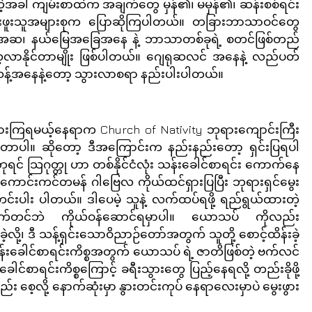
ဲ့အခါ ကျမ်းစာထဲက အချက်တွေ မှန်၏၊ မမှန်၏၊ ဆန်းစစ်ရင်း 
သွားဖူးသူအများစုက ပြောဆိုကြပါတယ်။ တခြားဘာသာဝင်တွေ
ူအဆ၊ နယ်မြေအခြေအနေ နဲ့ ဘာသာတစ်ခုရဲ့ စတင်ဖြစ်တည်
ာနိုင်တာမျိုး ဖြစ်ပါတယ်။ ဂျေရုဆလင် အနေနဲ့ လည်ပတ်
းသန့်အနေနဲ့တော့ သွားလာစရာ နည်းပါးပါတယ်။
ေသွားကြရမယ့်နေရာက Church of Nativity ဘုရားကျောင်းကြီး
်ခဲ့တာပါ။ ဆိုတော့ ဒီအကြောင်းက နည်းနည်းတော့ ရှင်းပြရပါ
် သြဂုတ္တု ဟာ တစ်နိုင်ငံလုံး သန်းခေါင်စာရင်း ကောက်နေ
ကောင်းကင်တမန် ဂါဗြေလ ကိုယ်ထင်ရှားပြပြီး ဘုရားရှင်မွေး
တင်းပါး ပါတယ်။ ဒါပေမဲ့ သူနဲ့ လက်ထပ်ရဖို့ ရည်ရွယ်ထားတဲ့ 
်တင်ဘဲ ကိုယ်ဝန်ဆောင်ရမှာပါ။ ယောသပ် ကိုလည်း 
ု့၊ ဒီ သန့်ရှင်းသောဝိညာဉ်တော်အတွက် သူတို့ စောင့်ထိန်းခဲ့
 သန်းခေါင်စာရင်းကိစ္စအတွက် ယောသပ် ရဲ့ ဇာတိဖြစ်တဲ့ ဗက်လင်
ေါင်စာရင်းကိစ္စကြောင့် ခရီးသွားတွေ ပြည့်နေရလို့ တည်းခိုဖို့ 
 စေ့လို့ နောက်ဆုံးမှာ နွားတင်းကုပ် နေရာလေးမှာပဲ မွေးဖွား