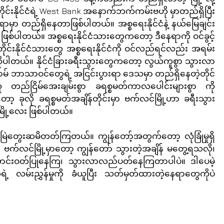
နိုင်ငံရဲ့ West Bank အနောက်ဘက်ကမ်းဗဟို မှာတည်ရှိပြီး 
ှာ တည်ရှိနေတာဖြစ်ပါတယ်။ အစ္စရေးနိုင်ငံနဲ့ နယ်မြေချင်း
်ပါတယ်။ အစ္စရေးနိုင်ငံသားတွေကတော့ ဒီနေရာကို ဝင်ခွင့်
းနိုင်ငံသားတွေ အစ္စရေးနိုင်ငံကို ဝင်လည်ရင်လည်း အရမ်း
 ဆိုပါတယ်။ နိုင်ငံခြားခရီးသွားတွေကတော့ လွယ်ကူစွာ သွားလာ
ာမ် ဘာသာဝင်တွေရဲ့ အငြင်းပွားရာ ဒေသမှာ တည်ရှိနေတဲ့တိုင် 
တည်ငြိမ်အေးချမ်းစွာ ခရစ္စမတ်ကာလပေါင်းများစွာ ကို 
 ခုလို ခရစ္စမတ်အချိန်တိုင်းမှာ ဗက်လင်မြို့ဟာ ခရီးသွား
ို့လေး ဖြစ်ပါတယ်။
း အမြဲတွေးဆမိတတ်ကြတယ်။ ကျွန်တော့်အတွက်တော့ လုံခြုံမှုရှိ
လင်မြို့မှာတော့ ကျွန်တော် သွားတဲ့အချိန် မတွေ့ရသလို၊ 
 ဆုတောင်းဝတ်ပြုနေကြ၊ သွားလာလည်ပတ်နေကြတာပါပဲ။ ဒါပေမဲ့
့ လမ်းညွှန်မှုကို ခံယူပြီး သတ်မှတ်ထားတဲ့နေရာတွေကိုပဲ 