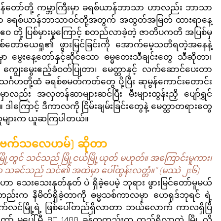
့ ကျွန်တော်တို့ ကမ္ဘာကြီးမှာ ခရစ်ယာန်ဘာသာ ဟာလည်း ဘာသာ
ာလဟာ ခရစ်ယာန်ဘာသာဝင်တို့အတွက် အထွတ်အမြတ် ထားရာနေ့
ဧဝ တို့ ပြစ်မှားမှုကြောင့် စတည်လာခဲ့တဲ့ ဇာတိပကတိ အပြစ်မှ 
စ်တော်ယေရှု၏ ဖွားမြင်ခြင်းကို အောက်မေ့သတိရတဲ့အနေနဲ့ 
 မွေးနေ့တော်နှင့်ဆိုင်သော ဓမ္မတေးသီချင်းတွေ သီဆိုတာ၊ 
ကျွေးမွေးဧည့်ခံဝတ်ပြုတာ၊ မေတ္တာနှင့် လက်ဆောင်ပေးတာ
င်္ဂဟတို့ထံ ခရစ်စမတ်ကတ်တွေ ပို့ပြီး ဆုမွန်ကောင်းတောင်း
လည်း အလှတန်ဆာများဆင်ပြီး မီးများထွန်းညှိ ပျော်ရွှင်
ဒါကြောင့် ဒီကာလကို ငြိမ်းချမ်းခြင်းတွေနဲ့ မေတ္တာတရားတွေ 
င်သူများက ယူဆကြပါတယ်။
့ (ဗက်သလေဟမ်) ဆိုတာ
ြို့တွင် သင်သည် မြို့ငယ်မြို့ယုတ် မဟုတ်။ အကြောင်းမူကား၊ 
 သခင်သည် သင်၏ အထဲမှာ ပေါ်ထွန်းလတ္တံ။” (မဿဲ ၂း၆) 
ာ သေးသေးနုတ်နုတ် ပဲ ရှိခဲ့ပေမဲ့ ဘုရား ဖွားမြင်တော်မူမယ်
်းက နိမိတ်ရှိခဲ့တာကို ဓမ္မသစ်ကာလမှာ ဟေရုဒ်ဘုရင် ရဲ့ 
င်မြို့ရဲ့ ဖြစ်ပေါ်တည်ရှိလာတာ ဘယ်လောက် ကာလရှိပြီ
်တော် မပေါ်မီ BC 1400 ခန့်ကတည်းက တည်ရှိလာတဲ့ မြို့ လို့ 