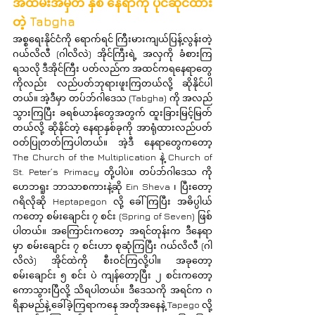
အထိမ်းအမှတ် နှစ် နေရာကို ပိုင်ဆိုင်ထား
တဲ့ Tabgha
အစ္စရေးနိုင်ငံကို ရောက်ရင် ကြီးမားကျယ်ပြန့်လွန်းတဲ့ 
ဂယ်လိလီ (ဂါလိလဲ) အိုင်ကြီးရဲ့ အလှကို ခံစားကြ
ရသလို ဒီအိုင်ကြီး ပတ်လည်က အထင်ကရနေရာတွေ
ကိုလည်း လည်ပတ်ဘုရားဖူးကြတယ်လို့ ဆိုနိုင်ပါ
တယ်။ အဲ့ဒီမှာ တပ်ဘ်ဂါဒေသ (Tabgha) ကို အလည်
သွားကြပြီး ခရစ်ယာန်တွေအတွက် ထူးခြားမြင့်မြတ်
တယ်လို့ ဆိုနိုင်တဲ့ နေရာနှစ်ခုကို အာရုံထားလည်ပတ်
ဝတ်ပြုတတ်ကြပါတယ်။ အဲ့ဒီ နေရာတွေကတော့ 
The Church of the Multiplication နဲ့ Church of 
St. Peter’s Primacy တို့ပါပဲ။ တပ်ဘ်ဂါဒေသ ကို 
ဟေဘရူး ဘာသာစကားနဲ့ဆို Ein Sheva ၊ ပြီးတော့ 
ဂရိလိုဆို Heptapegon လို့ ခေါ်ကြပြီး အဓိပ္ပါယ်
ကတော့ စမ်းချောင်း ၇ စင်း (Spring of Seven) ဖြစ်
ပါတယ်။ အကြောင်းကတော့ အရင်တုန်းက ဒီနေရာ
မှာ စမ်းချောင်း ၇ စင်းဟာ စုဆုံကြပြီး ဂယ်လိလီ (ဂါ
လိလဲ) အိုင်ထဲကို စီးဝင်ကြလို့ပါ။ အခုတော့ 
စမ်းချောင်း ၅ စင်း ပဲ ကျန်တော့ပြီး ၂ စင်းကတော့ 
ကောသွားပြီလို့ သိရပါတယ်။ ဒီဒေသကို အရင်က ဂ
ရိနာမည်နဲ့ ခေါ်ခဲ့ကြရာကနေ အတိုအနေနဲ့ Tapego လို့ 