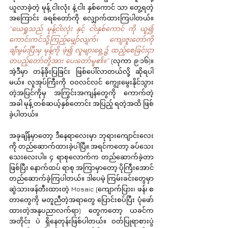
ယူလာခဲ့တဲ့ မုန့် ငါးလုံး နဲ့ ငါး နှစ်ကောင် သာ တွေ့ရတဲ့
အကြောင်း ခရစ်တော်ကို လျှောက်ထားကြပါတယ်။ 
“ယေရှုသည် မုန့်ငါးလုံး နှင့် ငါးနှစ်ကောင် ကို ယူ၍ 
ကောင်းကင်သို့ကြည့်မျှော်လျက်၊ ကျေးဇူးတော်ကို 
ချီးမွမ်းပြီးမှ မုန့်ကို ဖဲ့၍ လူများရှေ့၌ ထည့်စေခြင်းငှာ 
တပည့်တော်တို့အား ပေးတော်မူ၏။”
 (လုကာ ၉:၁၆)။ 
အဲ့ဒီမှာ တန်ခိုးပြခြင်း ဖြစ်ပေါ်လာတယ်လို့ ဆိုရပါ
မယ်။ လူအုပ်ကြီးကို ဝဝလင်လင် ကျွေးမွေးနိုင်သွား
တဲ့အပြင်ကိုမှ အကြွင်းအကျန်တွေကို ကောက်တဲ့
အခါ မုန့် တစ်ဆယ့်နှစ်တောင်း အပြည့် ရတဲ့အထိ ဖြစ်
ခဲ့ပါတယ်။
အခုချိန်မှာတော့ ဒီနေရာလေးမှာ ဘုရားကျောင်းလေး
ကို တည်ဆောက်ထားခဲ့ပါပြီ။ အရင်ကတော့ ခပ်သေး
သေးလေးပါ။ ၄ ရာစုလောက်က တည်ဆောက်ခဲ့တာ
ဖြစ်ပြီး နောက်ထပ် ရာစု အကြာမှာတော့ ပိုကြီးအောင် 
တည်ဆောက်ခဲ့ကြပါတယ်။ ဒါပေမဲ့ ကြမ်းခင်းတွေမှာ 
ဆွဲသားဖန်တီးထားတဲ့ Mosaic (ကျောက်ပြား၊ ဖန်၊ စ
တာတွေကို မတူညီတဲ့အရာတွေ ပြောင်းစပ်ပြီး ပုံဖော်
ထားတဲ့အနုပညာလက်ရာ) တွေကတော့ ယခင်က
အတိုင်း ပဲ ရှိနေတုန်းဖြစ်ပါတယ်။ ဝတ်ပြုရာစားပွဲ