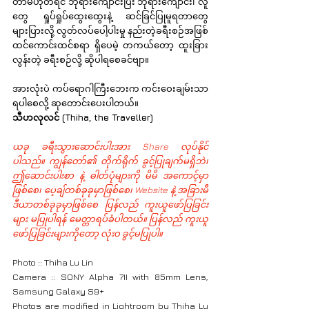
တာမဟုတ်ရင် ဘုရားကျောင်းပြီး ဘုရားကျောင်း၊ လူ
တွေ ရှုပ်ရှုပ်ထွေးထွေးနဲ့ ဆင်ခြင်ပြုမူရတာတွေ 
များပြားလို့ လွတ်လပ်ပေါ့ပါးမှု နည်းတဲ့ခရီးစဉ်အဖြစ် 
ထင်ကောင်းထင်စရာ ရှိပေမဲ့ တကယ်တော့ ထူးခြား
လွန်းတဲ့ ခရီးစဉ်လို့ ဆိုပါရစေခင်ဗျာ။
အားလုံးပဲ ကပ်ရောဂါကြီးဘေးက ကင်းဝေးချမ်းသာ 
ရပါစေလို့ ဆုတောင်းပေးပါတယ်။
သီဟလုလင် (Thiha, the Traveller)
ယခု ခရီးသွားဆောင်းပါးအား Share လုပ်နိုင်
ပါသည်။ ကျွန်တော်၏ တိုက်ရိုက် ခွင့်ပြုချက်မရှိဘဲ၊ 
ဤဆောင်းပါးစာ နဲ့ ဓါတ်ပုံများကို မိမိ အကောင့်မှာ
ဖြစ်စေ၊ ပေ့ချ်တစ်ခုခုမှာဖြစ်စေ၊ Website နဲ့ အခြားမီ
ဒီယာတစ်ခုခုမှာဖြစ်စေ ပြန်လည် ကူးယူဖော်ပြခြင်း
များ မပြုပါရန် မေတ္တာရပ်ခံပါတယ်။ ပြန်လည် ကူးယူ
ဖော်ပြခြင်းများကိုတော့ လုံးဝ ခွင့်မပြုပါ။
Photo :: Thiha Lu Lin
Camera :: SONY Alpha 7II with 85mm Lens, 
Samsung Galaxy S9+
Photos are modified in Lightroom by Thiha Lu 