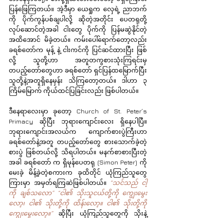
ပြန်ဖြေကြတယ်။ အဲ့ဒီမှာ ယေရှုက လှေရဲ့ ညာဘက်
ကို ပိုက်ကွန်ပစ်ချပါလို့ ဆိုတဲ့အတိုင်း ပေတရုတို့ 
လုပ်ဆောင်တဲ့အခါ ငါးတွေ ပိုက်ကို ပြန်မဆွဲနိုင်တဲ့
အထိအောင် မိခဲ့တယ်။ ကမ်းပေါ်ရောက်တော့လည်း 
ခရစ်တော်က မုန့် နဲ့ ငါးကင်ကို ပြင်ဆင်ထားပြီး ဖြစ်
လို့ သူတို့ဟာ အတူတကွစားသုံးကြရင်းမှ 
တပည့်တော်တွေဟာ ခရစ်တော် ရှင်ပြန်ထမြောက်ပြီး 
သူတို့နဲ့အတူရှိနေမှန်း သိကြတော့တယ်။ ဒါဟာ ၃ 
ကြိမ်မြောက် ကိုယ်ထင်ပြခြင်းလည်း ဖြစ်ပါတယ်။
ဒီနေရာလေးမှာ ခုတော့ Church of St. Peter’s 
Primacy ဆိုပြီး ဘုရားကျောင်းလေး ရှိနေပါပြီ။ 
ဘုရားကျောင်းအလယ်က ကျောက်စားပွဲကြီးဟာ 
ခရစ်တော်နဲ့အတူ တပည့်တော်တွေ စားသောက်ခဲ့တဲ့
စားပွဲ ဖြစ်တယ်လို့ သိရပါတယ်။ မနက်စာစားပြီးတဲ့
အခါ ခရစ်တော် က ရှိမုန်ပေတရု (Simon Peter) ကို 
မေးခဲ့ မိန့်ခဲ့တဲ့စကားက ခုထိတိုင် ယုံကြည်သူတွေ
ကြားမှာ အမှတ်ရကြဆဲဖြစ်ပါတယ်။ 
“သင်သည် ငါ့
ကို ချစ်သလော” “ငါ၏ သိုးသူငယ်တို့ကို ကျွေးမွေး
လော့၊ ငါ၏ သိုးတို့ကို ထိန်းလော့။ ငါ၏ သိုးတို့ကို 
ကျွေးမွေးလော့။”
 ဆိုပြီး ယုံကြည်သူတွေကို သိုးနဲ့ 