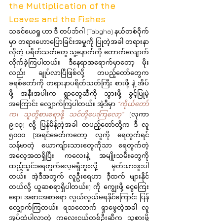
the Multiplication of the 
Loaves and the Fishes
သခင်ယေရှု ဟာ ဒီ တပ်ဘ်ဂါ (Tabgha) နယ်တစ်ဝိုက် 
မှာ တရားဟောပြောခြင်းအမှုကို ပြုတဲ့အခါ တရားနာ
လိုတဲ့ ပရိတ်သတ်တွေ သူ့နောက်ကို တောက်လျောက်
လိုက်ခဲ့ကြပါတယ်။ ဒီနေရာအရောက်မှာတော့ မိုး
လည်း ချုပ်လာပြီဖြစ်လို့ တပည့်တော်တွေက 
ခရစ်တော်ကို တရားနာပရိတ်သတ်ကြီး စားဖို့ နဲ့ အိပ်
ဖို့ အနီးအပါးက ရွာတွေဆီကို သွားဖို့ ခွင့်ပြုမဲ့
အကြောင်း လျှောက်ကြပါတယ်။ အဲ့ဒီမှာ 
“ကိုယ်တော်
က၊ သူတို့စားစရာဖို့ သင်တို့ပေးကြလော့”
 (လုကာ 
၉:၁၃) လို့ ပြန်မိန့်တဲ့အခါ တပည့်တော်တို့က ဒီ လူ 
၅၀၀၀ (အရင်ခေတ်ကတော့ လူကို ရေတွက်ရင် 
သန်မာတဲ့ ယောကျ်ားသားတွေကိုသာ ရေတွက်တဲ့
အလေ့အထရှိပြီး ကလေးနဲ့ အမျိုးသမီးတွေကို 
ထည့်သွင်းရေတွက်လေ့မရှိဘူးလို့ မှတ်သားဖူးပါ
တယ်။ အဲ့ဒီအတွက် လူဦးရေဟာ ဒီ့ထက် များနိုင်
တယ်လို့ ယူဆစရာရှိပါတယ်။) ကို ကျွေးဖို့ ငွေကြေး
ရော၊ အစားအစာရော လွယ်လွယ်မရနိုင်ကြောင်း ပြန်
လျှောက်ကြတယ်။ ရသလောက် ရှာဖွေတဲ့အခါ လူ
အုပ်ထဲပါလာတဲ့ ကလေးငယ်တစ်ဦးဆီက သူစားဖို့