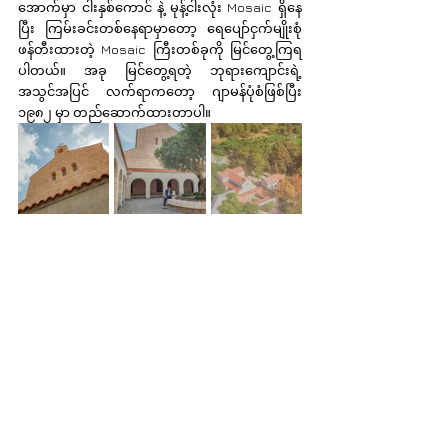
အောက်မှာ ငါးနှစ်ကောင် နဲ့ မုန့်ငါးလုံး Mosaic ရှိနေ
ပြီး ကြမ်းခင်းတစ်နေရာမှာတော့ ရေပျော်ငှက်မျိုးစုံ 
ဖန်တီးထားတဲ့ Mosaic ကြီးတစ်ခုကို မြင်တွေ့ကြရ
ပါတယ်။ အခု မြင်တွေ့ရတဲ့ ဘုရားကျောင်းရဲ့ 
အသွင်အပြင် လက်ရာကတော့ ဂျာမန်ပုံစံဖြစ်ပြီး 
၁၉၈၂ မှာ တည်ဆောက်ထားတာပါ။