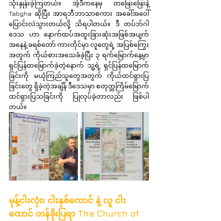
သုံးနှုန်းခဲ့ကြတယ်။ အဲ့ဒီကနေမှ တဖြေးဖြေးနဲ့ 
Tabgha ဆိုပြီး အာရဘီဘာသာစကား အခေါ်အဝေါ် 
ပြောင်းလဲသွားတယ်လို့ သိရပါတယ်။ ဒီ တပ်ဘ်ဂါ
ဒေသ ဟာ နောက်ထပ်အထူးခြားဆုံးအဖြစ်အပျက်
အနေနဲ့ ခရစ်တော် ကားတိုင်မှာ လူတွေရဲ့ အပြစ်ကြွေး
အတွက် ကိုယ်စားအသေခံခဲ့ပြီး ၃ ရက်မြောက်နေ့မှာ 
ရှင်ပြန်ထမြောက်ခဲ့တဲ့နောက် သူ့ရဲ့ ရှင်ပြန်ထမြောက်
ခြင်းကို မယုံကြည်သူတွေအတွက် ကိုယ်ထင်ရှားပြ
ခြင်းတွေ ရှိခဲ့တဲ့အချိန် ဒီဒေသမှာ စတုတ္ထကြိမ်မြောက် 
ထင်ရှားပြသခြင်းကို ပြုလုပ်ခဲ့တာလည်း ဖြစ်ပါ
တယ်။
မုန့်ငါးလုံး၊ ငါးနှစ်ကောင် နဲ့ လူ ငါး
ထောင် တန်ခိုးပြရာ The Church of 