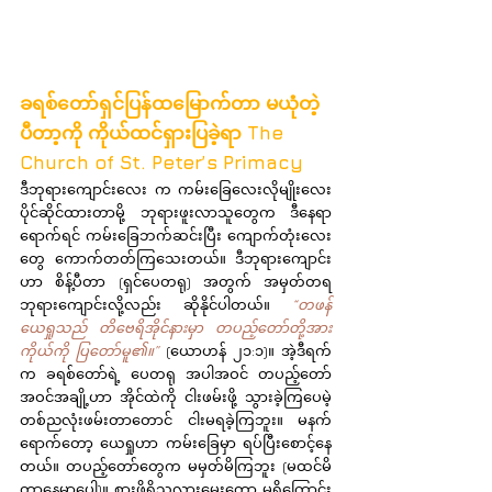
ခရစ်တော်ရှင်ပြန်ထမြောက်တာ မယုံတဲ့ 
ပီတာ့ကို ကိုယ်ထင်ရှားပြခဲ့ရာ The 
Church of St. Peter’s Primacy
ဒီဘုရားကျောင်းလေး က ကမ်းခြေလေးလိုမျိုးလေး 
ပိုင်ဆိုင်ထားတာမို့ ဘုရားဖူးလာသူတွေက ဒီနေရာ
ရောက်ရင် ကမ်းခြေဘက်ဆင်းပြီး ကျောက်တုံးလေး
တွေ ကောက်တတ်ကြသေးတယ်။ ဒီဘုရားကျောင်း
ဟာ စိန့်ပီတာ (ရှင်ပေတရု) အတွက် အမှတ်တရ
ဘုရားကျောင်းလို့လည်း ဆိုနိုင်ပါတယ်။ 
“တဖန် 
ယေရှုသည် တိဗေရိအိုင်နားမှာ တပည့်တော်တို့အား 
ကိုယ်ကို ပြတော်မူ၏။”
 (ယောဟန် ၂၁:၁)။ အဲ့ဒီရက်
က ခရစ်တော်ရဲ့ ပေတရု အပါအဝင် တပည့်တော်
အဝင်အချို့ဟာ အိုင်ထဲကို ငါးဖမ်းဖို့ သွားခဲ့ကြပေမဲ့ 
တစ်ညလုံးဖမ်းတာတောင် ငါးမရခဲ့ကြဘူး။ မနက်
ရောက်တော့ ယေရှုဟာ ကမ်းခြေမှာ ရပ်ပြီးစောင့်နေ
တယ်။ တပည့်တော်တွေက မမှတ်မိကြဘူး (မထင်မိ
တာနေမှာပေါ့)။ စားဖို့ရှိသလားမေးတော့ မရှိကြောင်း 