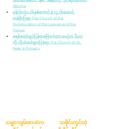
Tabgha
မုန့်ငါးလုံး၊ ငါးနှစ်ကောင် နဲ့ လူ ငါးထောင် 
တန်ခိုးပြရာ The Church of the 
Multiplication of the Loaves and the 
Fishes
ခရစ်တော်ရှင်ပြန်ထမြောက်တာ မယုံတဲ့ ပီတာ့
ကို ကိုယ်ထင်ရှားပြခဲ့ရာ The Church of St. 
Peter’s Primacy
သမ္မာကျမ်းစာထဲက သမိုင်းတွင်တဲ့ 