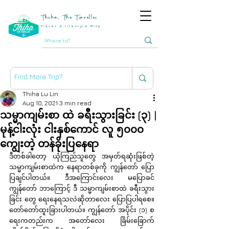
Thiha, The Traveller
Travel & Lifestyle Blog
Thiha Lu Lin
Aug 10, 2021
3 min read
သမ္မာကျမ်းစာ ထဲ ခရီးသွားခြင်း (၃) |
မုန့်ငါးလုံး ငါးနှစ်ကောင် လူ ၅၀၀၀
ကျွေးတဲ့ တန်ခိုးပြနေရာ
ဒီတစ်ခါတော့ ယုံကြည်သူတွေ အမှတ်ရဆုံးဖြစ်တဲ့ 
သမ္မာကျမ်းစာထဲက နေရာတစ်ခုကို ကျွန်တော် ပြော
ပြချင်ပါတယ်။ ဒီအကြောင်းလေး မပြောခင် 
ကျွန်တော် ဘာကြောင့် ဒီ သမ္မာကျမ်းစာထဲ ခရီးသွား
ခြင်း တွေ ရေးနေရသလဲဆိုတာလေး ပြောပြပါရစေ။ 
တော်တော်ထူးခြားပါတယ်။ ကျွန်တော် အပိုင်း (၁) စ
ရေးကတည်းက အတော်လေး ခြိမ်းခြောက် 