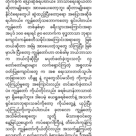
တိုက်ခိုက် ပြောဆိုခံရပါတယ်။ ဘာသာရေးဆွယ်တာ
ဆိုတာမျိုးရော၊ အားမပေးတော့ဘူး ဆိုတာမျိုးရော၊ 
နိုင်ငံရေးတွေပါ ဆွဲထည့်ပြီးတော့ရော အပြောအဆိုခံ
ရပါတယ်။ ကျွန်တော့်သဘောကတော့ ရှင်းပါတယ်။ 
ကျွန်တော် တစ်နှစ်မှာ ခရီးသွားအကြောင်းအရာ 
အပုဒ် ၁၀၀ ရေးရင် ၉၀ လောက်က ဗုဒ္ဓဘာသာ ဘုရား
ကျောင်းကန်စေတီသမိုင်းအကြောင်းအရာတွေ ဖြစ်
တယ်ဆိုတာ အမြဲ အားပေးတဲ့သူတွေ သိကြပြီး ဖြစ်
မှာပါ။ ပြီးတော့ ကျွန်တော်ဟာ တစ်ခါမှ ဘယ်ဘာသာ
က ဘယ်လိုဆိုပြီး မပုတ်ခတ်ခဲ့ဘူးသလို၊ လူ
တော်တော်များများ လက်ရှောင်ကြတဲ့ အစ္စလာမ်
ဝတ်ပြုကျောင်းတွေ က အစ ရေးသားတတ်သူပါ။ 
တခြားသော ဟိန္ဒူ နဲ့ လူတွေသိပ်မသိတဲ့ ကိုးကွယ်
ယုံကြည်မှုတွေ အကြောင်းလည်း တင်ဆက်ခဲ့တာပါ
ပဲ။ ကျွန်တော် ကိုယ်တိုင်လည်း ခရစ်ယာန်ဘာသာထဲ
မှာ ရှိမနေပါဘူး။ ဒါပေမဲ့ ယေရှုခရစ်တော်နဲ့ အသက်
ရှင်သောဘုရားသခင်ကိုတော့ ကိုယ်တွေ့နဲ့ ယှဉ်ပြီး 
ယုံကြည်ကိုးကွယ်ပါတယ်။ ခုတလော ကျွန်တော့် 
အသိမိတ်ဆွေတွေ၊ သူတို့ မိသားစုဝင်တွေ 
နေ့မြင်ညပျောက် ကပ်ရောဂါကြီးနဲ့ တိမ်းပါးကုန်ကြ
သလို၊ ကျွန်တော်ကိုယ်တိုင်လည်း အသက်ရှူကြပ်တဲ့ 
ဝေဒနာကို ၄ ရက်လောက် ခံစားခဲ့ရပါတယ်။ ဒီအချိန်