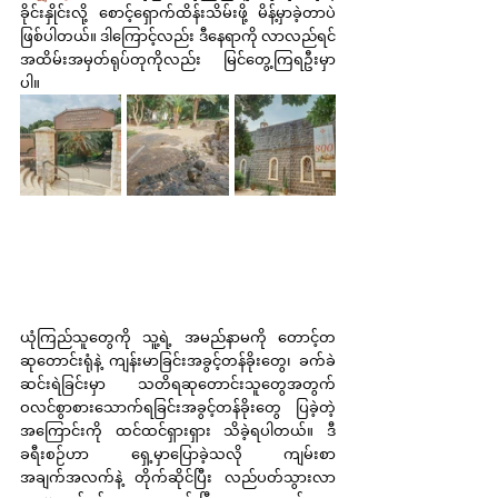
ခိုင်းနှိုင်းလို့ စောင့်ရှောက်ထိန်းသိမ်းဖို့ မိန့်မှာခဲ့တာပဲ 
ဖြစ်ပါတယ်။ ဒါကြောင့်လည်း ဒီနေရာကို လာလည်ရင် 
အထိမ်းအမှတ်ရုပ်တုကိုလည်း မြင်တွေ့ကြရဦးမှာ
ပါ။
ယုံကြည်သူတွေကို သူ့ရဲ့ အမည်နာမကို တောင့်တ
ဆုတောင်းရုံနဲ့ ကျန်းမာခြင်းအခွင့်တန်ခိုးတွေ၊ ခက်ခဲ
ဆင်းရဲခြင်းမှာ သတိရဆုတောင်းသူတွေအတွက် 
ဝလင်စွာစားသောက်ရခြင်းအခွင့်တန်ခိုးတွေ ပြခဲ့တဲ့
အကြောင်းကို ထင်ထင်ရှားရှား သိခဲ့ရပါတယ်။ ဒီ
ခရီးစဉ်ဟာ ရှေ့မှာပြောခဲ့သလို ကျမ်းစာ
အချက်အလက်နဲ့ တိုက်ဆိုင်ပြီး လည်ပတ်သွားလာ