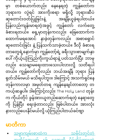
မှာ တစ်ယောက်တည်း နေနေရတဲ့ ကျွန်တော်က 
ဘုရားက လွဲရင် အားကိုးစရာ မရှိလို့ ဘုရားဆီပဲ 
ဆုတောင်းဝတ်ပြုခြင်းနဲ့ အချိန်ယူခဲ့ရပါတယ်။ 
ပြန်လည်ကျန်းမာရတဲ့အခွင့် ကျွန်တော် လက်တွေ့
ခံစားရတယ်။ ရှေ့မှာတုန်းကလည်း ခြေထောက်က 
ထောက်မရအောင် နာခဲ့တုန်းကလည်း အစာရှောင်
ဆုတောင်းခြင်း နဲ့ ပြန်သက်သာခဲ့တယ်။ ဒီလို ခံစားရ
တာတွေရဲ့နောက်မှာ ကျွန်တော့်ရဲ့ ခရီးသွားစာမျက်နှာ
ပေါ် ကိုယ့်ယုံကြည်ကိုးကွယ်ရာနဲ့ ပတ်သက်ပြီး ဘာမှ
လည်း သေချာမရေးထားသေးပါလားလို့ သတိရပါ
တယ်။ ကျွန်တော်ကိုလည်း ဘယ်အချိန် ဘုရား ပြန်
ရုတ်သိမ်းမယ် မသိရပါဘူး။ ဒါကြောင့် အသက်ရှင်နေ
တုန်းကာလမှာ အမှတ်တရ ကျန်နေချင်တာတော့ တ
ကယ့်ဆန္ဒပါ။ ဒါကြောင့်လည်း The Holy Land တုန်း
က ကိုယ်တိုင် ခွန်အားယူတည်ဆောက်ရတဲ့ နေရာတွေ
ကို ပြန်ပြီး ရေးခဲ့တာလည်း ဖြစ်ပါတယ်။ အားလုံး 
နားလည်ပေးနိုင်မယ်လို့ ယုံကြည်ပါတယ်ခင်ဗျာ
မာတိကာ
သမ္မာကျမ်းစာထဲက သမိုင်းတွင်တဲ့ 
အထိမ်းအမှတ် နှစ် နေရာကို ပိုင်ဆိုင်ထားတဲ့ 