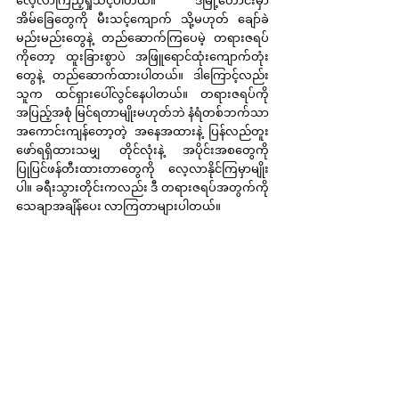
လေ့လာကြည့်ရှုသင့်ပါတယ်။ ဒီမြို့ဟောင်းမှာ 
အိမ်ခြေတွေကို မီးသင့်ကျောက် သို့မဟုတ် ချော်ခဲ 
မည်းမည်းတွေနဲ့ တည်ဆောက်ကြပေမဲ့ တရားဇရပ်
ကိုတော့ ထူးခြားစွာပဲ အဖြူရောင်ထုံးကျောက်တုံး
တွေနဲ့ တည်ဆောက်ထားပါတယ်။ ဒါကြောင့်လည်း 
သူက ထင်ရှားပေါ်လွင်နေပါတယ်။ တရားဇရပ်ကို 
အပြည့်အစုံ မြင်ရတာမျိုးမဟုတ်ဘဲ နံရံတစ်ဘက်သာ 
အကောင်းကျန်တော့တဲ့ အနေအထားနဲ့ ပြန်လည်တူး
ဖော်ရရှိထားသမျှ တိုင်လုံးနဲ့ အပိုင်းအစတွေကို 
ပြုပြင်ဖန်တီးထားတာတွေကို လေ့လာနိုင်ကြမှာမျိုး
ပါ။ ခရီးသွားတိုင်းကလည်း ဒီ တရားဇရပ်အတွက်ကို 
သေချာအချိန်ပေး လာကြတာများပါတယ်။