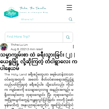
Thiha, The Traveller
Travel & Lifestyle Blog
Thiha Lu Lin
Aug 8, 2021
3 min read
သမ္မာကျမ်းစာ ထဲ ခရီးသွားခြင်း (၂) |
ယေရှုမြို့ လို့ဆိုကြတဲ့ တံငါရွာလေး က
ပါနေယမ်
The Holy Land ခရီးစဉ်တွေဟာ ခရစ်ယာန်ဘာသာ
ဝင်တွေအတွက် အတော် စိတ်ဝင်စားစရာအပြည့်နဲ့ 
လည်ပတ်ကြရတဲ့ ခရီးစဉ်ပါ။ သို့သော်လည်း ကိုယ်
က ကျမ်းစာကို သေချာလေ့လာမှု အနည်းအကျဉ်း မ
ရှိထားရင်တော့ ဘုရားကျောင်း ပြီး ဘုရားကျောင်း၊ 
အပြိုအပျက်တွေနဲ့ ကန္တရလွင်ပြင်ဖြတ်၊ ဘာကို ပုံဖော်
မှန်းမသိတဲ့ အနုပညာရပ်တွေကိုပဲ အူကြောင်ကြောင် 