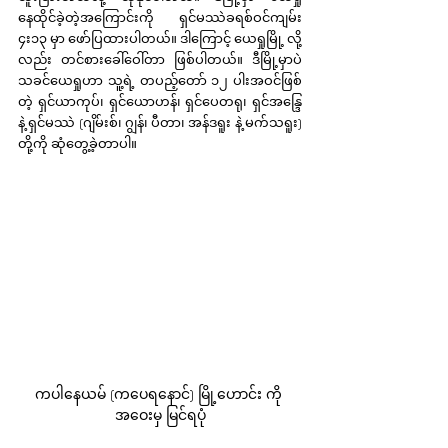
နေထိုင်ခဲ့တဲ့အကြောင်းကို ရှင်မဿဲခရစ်ဝင်ကျမ်း 
၄း၁၃ မှာ ဖော်ပြထားပါတယ်။ ဒါကြောင့် ယေရှုမြို့ လို့
လည်း တင်စားခေါ်ဝေါ်တာ ဖြစ်ပါတယ်။ ဒီမြို့မှာပဲ 
သခင်ယေရှုဟာ သူ့ရဲ့ တပည့်တော် ၁၂ ပါးအဝင်ဖြစ်
တဲ့ ရှင်ယာကုပ်၊ ရှင်ယောဟန်၊ ရှင်ပေတရု၊ ရှင်အန္ဒြေ 
နဲ့ ရှင်မဿဲ (ဂျိမ်းစ်၊ ဂျွန်၊ ပီတာ၊ အန်ဒရူး နဲ့ မက်သရူး) 
တို့ကို ဆုံတွေ့ခဲ့တာပါ။
ကပါ​နေယမ် (ကပေရနောင်) မြို့ဟောင်း ကို 
အဝေးမှ မြင်ရပုံ