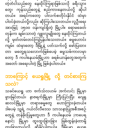
တဲ့တံငါသည်တွေ နေထိုင်ကြရာဖြစ်သလို ခရီးသွား
တွေ၊ ကုန်သည်တွေနဲ့ စည်ကားနေတယ်လို့ ဆိုပါ
တယ်။ အရင်ကတော့ ပါလက်စတိုင်းနိုင်ငံ ထဲမှာ 
ပါဝင်ခဲ့တယ်လို့လည်း ဆိုကြပါသေးတယ်။ လူဦးရေး
အားဖြင့် ၁၅၀၀ ဝန်းကျင်ရှိတဲ့ မြို့ပါ။ ရောမခေတ်
တုန်းက ချမ်းသာတဲ့ ဂျူးလူမျိုးတွေ နေထိုင်ကြတယ်
လို့ မှတ်တမ်းတင်ကြပြန်ပါသေးတယ်။ ဓမ္မဟောင်း
ကျမ်း ထဲမှာတော့ ဒီမြို့နဲ့ ပတ်သက်လို့ ဖော်ပြထား
တာ မတွေ့ရသလောက်ဖြစ်ပေမဲ့ ဓမ္မသစ်ကာလမှာ
တော့ ဒီ ကပါနေယမ်မြို့ဟာ ခရစ်ယာန်တွေအတွက် 
အတော် အရေးပါတဲ့ မြို့ ဖြစ်ခဲ့ပါတယ်။
ဘာကြောင့် ယေရှုမြို့ လို့ တင်စားကြ
သလဲ?
သခင်ယေရှု ဟာ ဗက်သ်လဟမ် (ဗက်လင်) မြို့မှာ 
ဖွားမြင်တယ်၊ နာဇရက်မြို့မှာ ကြီးပြင်းပြီး ဂျေရု
ဆလင်မြို့မှာ တရားဓမ္မတွေ ဟောကြားခဲ့တယ်။ 
ဒါပေမဲ့ သူ့ရဲ့ ဂယ်လိလီဒေသ သာသနာပြုအစီအစဉ်
တွေနဲ့ တန်ခိုးပြမှုတွေဟာ ဒီ ကပါနေယမ် (ကပေရ
နောင်) မြို့မှာ ထူးထူးခြားခြား ဖြစ်ထွန်းခဲ့တာမို့ 
ထူးခြားတယ်လို့ ဆိုနိုင်ပါတယ်။ ဒီမြို့မှာ ယေရှု