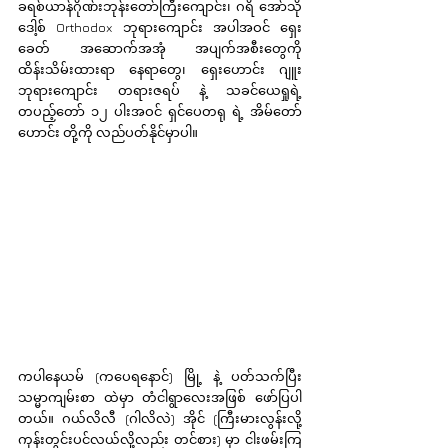
ခရစ်ယာန်ဂိုဏ်းဘုန်းတော်ကြီးကျောင်း၊ ဂရိ အော်သို
ဒေါ့စ် Orthodox ဘုရားကျောင်း အပါအဝင် ရှေး
ခေတ် အဆောက်အအုံ အပျက်အစီးတွေကို 
ထိန်းသိမ်းထားရာ နေရာတွေ၊ ရှေးဟောင်း ဂျူး
ဘုရားကျောင်း တရားဇရပ် နဲ့ သခင်ယေရှုရဲ့ 
တပည့်တော် ၁၂ ပါးအဝင် ရှင်ပေတရု ရဲ့ အိမ်တော်
ဟောင်း တို့ကို လည်ပတ်နိုင်မှာပါ။
ကပါနေယမ် (ကပေရနောင်) မြို့ နဲ့ ပတ်သက်ပြီး 
သမ္မာကျမ်းစာ ထဲမှာ တံငါရွာလေးအဖြစ် ဖော်ပြပါ
တယ်။ ဂယ်လိလီ (ဂါလိလဲ) အိုင် (ကြီးမားလွန်းလို့ 
ကုန်းတွင်းပင်လယ်လို့လည်း တင်စား) မှာ ငါးဖမ်းကြ