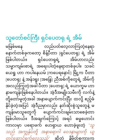
သူတော်စင်ကြီး ရှင်ပေတရု ရဲ့ အိမ်
မဖြစ်မနေ လည်ပတ်လေ့လာကြတဲ့နေရာ 
နောက်တစ်ခုကတော့ စိန့်ပီတာ (ရှင်ပေတရု) ရဲ့ အိမ်
ဖြစ်ပါတယ်။ ရှင်ပေတရုရဲ့ အိမ်ဟာလည်း 
သမ္မာကျမ်းစာရဲ့ အရေးပါတဲ့နေရာတစ်ခုပါ။ သခင်
ယေရှု ဟာ ကပါ​နေယမ် (ကပေရနောင်) မြို့က ပီတာ 
(ပေတရု) နဲ့ အန်ဒရူး (အန္ဒြေ) ညီအစ်ကိုတွေရဲ့ အိမ်ကို 
အလည်ကြွတဲ့အခါ ပီတာ (ပေတရု) ရဲ့ ယောက္ခမ ဟာ 
နာမကျန်းဖြစ်နေပါတယ်။ အဲ့ဒီအမျိုးသမီးကို လက်နဲ့
တို့တော်မူတဲ့အခါ အနာပျောက်ကင်းပြီး ထလို့ ဧည့်ခံ
နိုင်ခဲ့တဲ့အပြင် အဲ့ဒီညမှာလည်း နတ်ဆိုးစွဲသူတွေနဲ့ မ
ကျန်းမာသူတွေကို ပျောက်ကင်းချမ်းသာစေခဲ့တာ
ဖြစ်ပါတယ်။ ဒီအချက်ကြောင့် အရင် ဓမ္မဟောင်း
ကာလမှာ ပရောဖက် ဟေရှာယ ဟောခဲ့ဖူးတဲ့ 
“သူ
သည် အကျွန်ုပ်တို့ အနာရောဂါ ဝေဒနာများကို ယူ
တင်ဆောင်ရွက်လေသည်”
 ဆိုတဲ့ နိမိတ်စကားက 