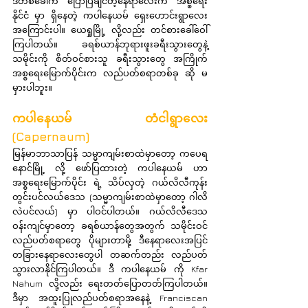
ဒီတစ်ခေါက် ပြောပြချင်တဲ့နေရာလေးက အစ္စရေး
နိုင်ငံ မှာ ရှိနေတဲ့ ကပါနေယမ် ရှေးဟောင်းရွာလေး 
အကြောင်းပါ။ ယေရှုမြို့ လို့လည်း တင်စားခေါ်ဝေါ်
ကြပါတယ်။ ခရစ်ယာန်ဘုရားဖူးခရီးသွားတွေနဲ့ 
သမိုင်းကို စိတ်ဝင်စားသူ ခရီးသွားတွေ အကြိုက် 
အစ္စရေးမြောက်ပိုင်းက လည်ပတ်စရာတစ်ခု ဆို မ
မှားပါဘူး။
ကပါနေယမ် တံငါရွာလေး 
(Capernaum)
မြန်မာဘာသာပြန် သမ္မာကျမ်းစာထဲမှာတော့ ကပေရ
နောင်မြို့ လို့ ဖော်ပြထားတဲ့ ကပါနေယမ် ဟာ 
အစ္စရေးမြောက်ပိုင်း ရဲ့ သိပ်လှတဲ့ ဂယ်လိလီကုန်း
တွင်းပင်လယ်ဒေသ (သမ္မာကျမ်းစာထဲမှာတော့ ဂါလိ
လဲပင်လယ်) မှာ ပါဝင်ပါတယ်။ ဂယ်လိလီဒေသ
ဝန်းကျင်မှာတော့ ခရစ်ယာန်တွေအတွက် သမိုင်းဝင်
လည်ပတ်စရာတွေ ပိုများတာမို့ ဒီနေရာလေးအပြင် 
တခြားနေရာလေးတွေပါ တဆက်တည်း လည်ပတ်
သွားလာနိုင်ကြပါတယ်။ ဒီ ကပါနေယမ် ကို Kfar 
Nahum လို့လည်း ရေးတတ်ပြောတတ်ကြပါတယ်။ 
ဒီမှာ အထူးပြုလည်ပတ်စရာအနေနဲ့ Franciscan 