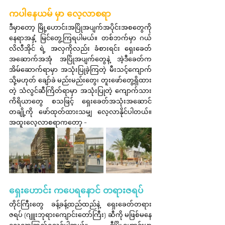
ကပါနေယမ် မှာ လေ့လာစရာ
ဒီမှာတော့ မြို့ဟောင်းအပြိုအပျက်အပိုင်းအစတွေကို 
နေရာအနှံ့ မြင်တွေ့ကြရပါမယ်။ တစ်ဘက်မှာ ဂယ်
လိလီအိုင် ရဲ့ အလှကိုလည်း ခံစားရင်း ရှေးခေတ်
အဆောက်အအုံ အပြိုအပျက်တွေနဲ့ အဲ့ဒီခေတ်က 
အိမ်ဆောက်ရာမှာ အသုံးပြုခဲ့ကြတဲ့ မီးသင့်ကျောက် 
သို့မဟုတ် ချော်ခဲ မည်းမည်းတွေ၊ တူးဖော်တွေ့ရှိထား
တဲ့ သံလွင်ဆီကြိတ်ရာမှာ အသုံးပြုတဲ့ ကျောက်သား
ကိရိယာတွေ စသဖြင့် ရှေးခေတ်အသုံးအဆောင်
တချို့ကို ဖော်ထုတ်ထားသမျှ လေ့လာနိုင်ပါတယ်။ 
အထူးလေ့လာစရာကတော့ -
ရှေးဟောင်း ကပေရနောင် တရားဇရပ်
တိုင်ကြီးတွေ ခန့်ခန့်ထည်ထည်နဲ့ ရှေးခေတ်တရား
ဇရပ် (ဂျူးဘုရားကျောင်းတော်ကြီး) ဆီကို မဖြစ်မနေ 