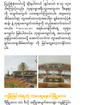
ပြည့်စုံခဲ့တယ်လို့ ဆိုရပါတယ် (ရှင်မဿဲ ၈:၁၄-၁၇)။ 
ဒါကြောင့်လည်း ဘုရားဖူးခရီးသွားတွေဟာ ဒီနေရာ
ကို မပျက်မကွက် လာရောက်ကြတာပါ။ အခုတော့ 
အိမ်တော်ရာ တူးဖော်ထားတဲ့အပေါ်မှာ ရှစ်ထောင့်ပုံစံ
ဆန်း နဲ့ ဘုရားကျောင်းတစ်ခုကို တည်ဆောက်ထားပါ
တယ်။ Franciscan ခရစ်ယာန်ဂိုဏ်းရဲ့ ဘုရား
ကျောင်း ဖြစ်ပါတယ်။ ဘုရားကျောင်းရဲ့ အလယ်မှာ 
မှန်ပြားခင်းထားလို့ အောက်ဘက်က တူးဖော်ထားတဲ့ 
ရှင်ပေတရုအိမ်တော်ရာ ကို မြင်တွေ့လေ့လာနိုင်တာ
ပါ။
ကျိန်ခြင်းခံရတဲ့ ကပေရနောင်မြို့လေး
ဒီမြို့လေး ဟာ ဒီလို အပြိုအပျက်လေးနဲ့ပဲ ကျန်ကြွင်း