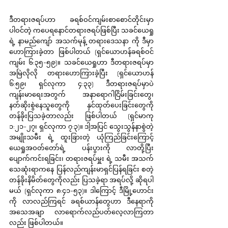
ဒီတရားဇရပ်ဟာ ခရစ်ဝင်ကျမ်းစာစောင်တိုင်းမှာ 
ပါဝင်တဲ့ ကပေရနောင်တရားဇရပ်ဖြစ်ပြီး သခင်ယေရှု 
ရဲ့ နာမည်ကျော် အသက်မုန့် တရားဒေသနာ ကို ဒီမှာ 
ဟောကြားခဲ့တာ ဖြစ်ပါတယ် (ရှင်ယောဟန်ခရစ်ဝင်
ကျမ်း ၆:၃၅-၅၉)။ သခင်ယေရှုဟာ ဒီတရားဇရပ်မှာ 
အမြဲလိုလို တရားဟောကြားခဲ့ပြီး (ရှင်ယောဟန် 
၆:၅၉၊ ရှင်လုကာ ၄:၃၃) ဒီတရားဇရပ်မှာပဲ 
ကျန်းမာရေးအတွက် အနာရောဂါငြိမ်းခြင်းတွေ၊ 
နတ်ဆိုးစွဲနေသူတွေကို နှင်ထုတ်ပေးခြင်းတွေကို 
တန်ခိုးပြသခဲ့တာလည်း ဖြစ်ပါတယ် (ရှင်မာကု 
၁:၂၁-၂၇၊ ရှင်လုကာ ၇:၃)။ ဒါ့အပြင် သွေးသွန်နာစွဲတဲ့ 
အမျိုးသမီး ရဲ့ ထူးခြားတဲ့ ယုံကြည်ခြင်းကြောင့် 
ယေရှုအဝတ်တော်ရဲ့ ပန်းပွားကို လာတို့ပြီး 
ပျောက်ကင်းရခြင်း၊ တရားဇရပ်မှူး ရဲ့ သမီး အသက်
သေဆုံးရာကနေ ပြန်လည်ကျန်းမာရှင်ပြန်ရခြင်း စတဲ့ 
တန်ခိုးနိမိတ်တွေကိုလည်း ပြသခဲ့ရာ အရပ်လို့ ဆိုရပါ
မယ် (ရှင်လုကာ ၈:၄၁-၅၃)။ ဒါကြောင့် ဒီမြို့ဟောင်း
ကို လာလည်ကြရင် ခရစ်ယာန်တွေဟာ ဒီနေရာကို 
အသေအချာ လာရောက်လည်ပတ်လေ့လာကြတာ
လည်း ဖြစ်ပါတယ်။