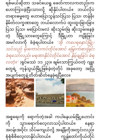
ရစ်မယ်ဆိုတာ သခင်ယေရှု ခေတ်ကာလကတည်းက 
ဟောကြားခဲ့ပြီးသားလို့ ဆိုနိုင်ပါတယ်။ ဘယ်လိုပဲ 
တရားဓမ္မတွေ ဟောပြောသွန်သင်ပြသ ပြသ၊ တန်ခိုး
နိမိတ်လက္ခဏာတွေ ဘယ်လောက်ပဲ ထူးထူးခြားခြား 
ပြသ ပြသ၊ မပြောင်းမလဲ ဆိုးသွမ်းမြဲ ဆိုးသွမ်းနေခဲ့
တဲ့ ဒီမြို့သားတွေကြောင့် ဒီမြို့ဟာ ကျိန်ခြင်း
အမင်္ဂလာကို ခံခဲ့ရပါတယ်။ 
“အို ကပေရနောင်မြို့၊ 
သင်သည် မိုးကောင်းကင်တိုင်အောင် မြှောက်စားခြင်း 
ခံရသော်လည်း မရဏာနိုင်ငံတိုင်အောင် နှိမ့်ချခြင်း ခံရ
လတံ့။” 
(ရှင်မဿဲ ၁၁:၂၃)။ ချမ်းသာကြွယ်ဝတဲ့ ဂျူး
တွေရဲ့ ကုန်သွယ်မြို့ဖြစ်ခဲ့တဲ့တိုင် အခုတော့ အပြို
အပျက်တွေနဲ့ တိတ်ဆိတ်နေခဲ့ရပြီလေ။
အစ္စရေးကို ရောက်တဲ့အခါ ကပါ​နေယမ်မြို့ဟောင်း 
ကို သွားရောက်လေ့လာသင့်ပါတယ်။ နေရာ
အဝန်းအဝိုင်း သိပ်မကျယ်လို့ အချိန်တိုအတွင်းလည်း 
စုံစုံစိစိလေ့လာနိုင်ပါတယ်။ ကျွန်တော်ကိုယ်တိုင်