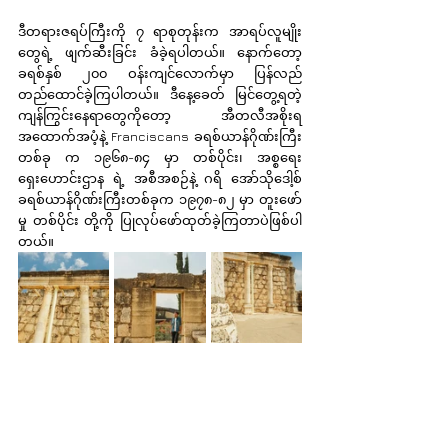
ဒီတရားဇရပ်ကြီးကို ၇ ရာစုတုန်းက အာရပ်လူမျိုး
တွေရဲ့ ဖျက်ဆီးခြင်း ခံခဲ့ရပါတယ်။ နောက်တော့ 
ခရစ်နှစ် ၂၀၀ ဝန်းကျင်လောက်မှာ ပြန်လည် 
တည်ထောင်ခဲ့ကြပါတယ်။ ဒီနေ့ခေတ် မြင်တွေ့ရတဲ့ 
ကျန်ကြွင်းနေရာတွေကိုတော့ အီတလီအစိုးရ
အထောက်အပံ့နဲ့ Franciscans ခရစ်ယာန်ဂိုဏ်းကြီး
တစ်ခု က ၁၉၆၈-၈၄ မှာ တစ်ပိုင်း၊ အစ္စရေး
ရှေးဟောင်းဌာန ရဲ့ အစီအစဉ်နဲ့ ဂရိ အော်သိုဒေါ့စ်
ခရစ်ယာန်ဂိုဏ်းကြီးတစ်ခုက ၁၉၇၈-၈၂ မှာ တူးဖော်
မှု တစ်ပိုင်း တို့ကို ပြုလုပ်ဖော်ထုတ်ခဲ့ကြတာပဲဖြစ်ပါ
တယ်။