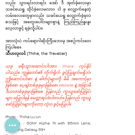
လည်း သွားရင်းလာရင်း အော် ဒီ အုတ်ခုံလေးမှာ 
သခင်ယေရှု ထိုင်ခဲ့လေမလား၊ ငါ ခု လျှောက်နေတဲ့ 
လမ်းလေးတွေမှာလည်း သခင်ယေရှု လျှောက်ခဲ့မှာပဲ 
စသဖြင့် အတွေးပေါင်းများစွာနဲ့ ကြည်ကြည်နူးနူး 
လေ့လာခွင့် ရခဲ့လို့ပါပဲ။
အားလုံးပဲ ကပ်ရောဂါဆိုးကြီးဘေးမှ အစဉ်ကင်းဝေး
ကြပါစေ။
သီဟလုလင် (Thiha, the Traveller)
ယခု ခရီးသွားဆောင်းပါးအား Share လုပ်နိုင်
ပါသည်။ ကျွန်တော်၏ တိုက်ရိုက် ခွင့်ပြုချက်မရှိဘဲ၊ 
ဤဆောင်းပါးစာ နဲ့ ဓါတ်ပုံများကို မိမိ အကောင့်မှာ
ဖြစ်စေ၊ ပေ့ချ်တစ်ခုခုမှာဖြစ်စေ၊ Website နဲ့ အခြားမီ
ဒီယာတစ်ခုခုမှာဖြစ်စေ ပြန်လည် ကူးယူဖော်ပြခြင်း
များ မပြုပါရန် မေတ္တာရပ်ခံပါတယ်။ ပြန်လည် ကူးယူ
ဖော်ပြခြင်းများကိုတော့ လုံးဝ ခွင့်မပြုပါ။
Photo :: Thiha Lu Lin
Camera :: SONY Alpha 7II with 85mm Lens, 
Samsung Galaxy S9+