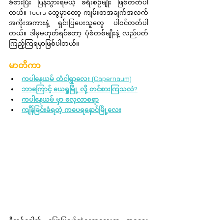
ခံစားပြီး ပြန်သွားရမယ့် ခရီးစဉ်မျိုး ဖြစ်တတ်ပါ
တယ်။ Tours တွေမှာတော့ ကျမ်းစာအချက်အလက်
အကိုးအကားနဲ့ ရှင်းပြပေးသူတွေ ပါဝင်တတ်ပါ
တယ်။ ဒါမှမဟုတ်ရင်တော့ ပုံစံတစ်မျိုးနဲ့ လည်ပတ်
ကြည့်ကြရမှာဖြစ်ပါတယ်။
မာတိကာ
ကပါနေယမ် တံငါရွာလေး (Capernaum)
ဘာကြောင့် ယေရှုမြို့ လို့ တင်စားကြသလဲ?
ကပါနေယမ် မှာ လေ့လာစရာ
ကျိန်ခြင်းခံရတဲ့ ကပေရနောင်မြို့လေး