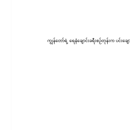
ကျွန်တော်ရဲ့ ရေနံချောင်းခရီးစဉ်တုန်းက ပင်းချောင်း