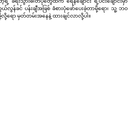
ရဲ့ ခရီးသွားဓါတ်ပုံတွေထဲက ရေနံချောင်း ရဲ့ပင်းချောင်းမှာ 
လွန်ခင် ပန်းချီအဖြစ် ခံစားပုံဖော်ပေးခဲ့တာမို့ရော၊ သူ့ ဘဝ 
ို့ရော မှတ်တမ်းအနေနဲ့ ထားချင်လာလို့ပါ။