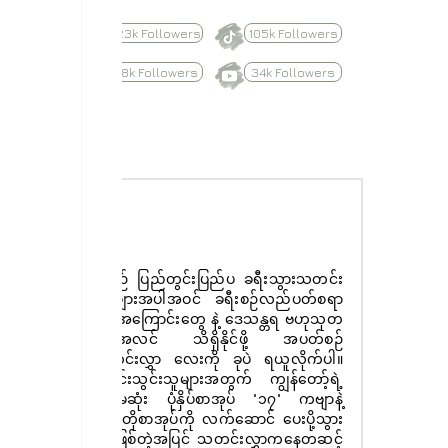
623k Followers
105k Followers
8.8k Followers
34k Followers
Subscribe
နေ့စဉ် ပြည်တွင်းပြည်ပ ခရီးသွားသတင်း
ထူးများအပါအဝင် ခရီးစဉ်လည်ပတ်စရာ
များအကြောင်းတွေ နဲ့ ဒေသန္တရ ဗဟုသုတ
အစုံအလင် သိရှိနိုင်ဖို့ အပတ်စဉ်
သတင်းလွှာ လေးကို ခုပဲ ရယူလိုက်ပါ။
စာရင်းသွင်းသူများအတွက် ကျွန်တော့်ရဲ့
ပထမဆုံး ပုံနှိပ်စာအုပ် "၁၇" ကဗျာနဲ့
ဝတ္ထုတိုစာအုပ်ကို လက်ဆောင် ပေးပို့သွား
မှာ ဖြစ်တဲ့အပြင် သတင်းလွှာကနေတဆင့်