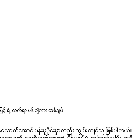
င့် ရဲ့ လက်ရာ ပန်းချီကား တစ်ချပ်
င်လောက်အောင် ပန်းပုပိုင်းမှာလည်း ကျွမ်းကျင်သူ ဖြစ်ပါတယ်။ 
ို ရေအိုးရွတ်ထားတဲ့ မိန်းမပျိုပုံ ထုကြည့်ဖူးပြီး အဲ့ဒီ 