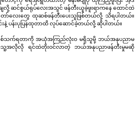
ချလို့ ဆင်စွယ်ရုပ်လေးအသွင် ဖန်တီးယူခဲ့ဖူးရာကနေ ထောင်ထဲ
ုံတော်လေးတွေ ထုဆစ်ဖန်တီးပေးသူဖြစ်တယ်လို့ သိရပါတယ်။ 
်းနဲ့ ပန်းပုပြန်ထုတာထိ လုပ်ဆောင်ခဲ့တယ်လို့ ဆိုပါတယ်။
ြီး နှစ်သက်ရတာကို အယုံအကြည်လုံးဝ မရှိသူမို့ ဘယ်အနုပညာမ
ဲ သူ့အလိုလို ရင်ထဲတိုးဝင်လာတဲ့ ဘယ်အနုပညာဖန်တီးမှုမဆို 