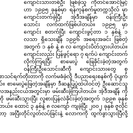
ကျောင်းသားတစ်ဦး ဖြစ်ခဲ့သူ ကိုတင်အောင်မြင့် 
ဟာ ၁၉၉၅ ခုနှစ်မှာ ရန်ကုန်စက်မှုတက္ကသိုလ် မှာ 
ကျောင်းတက်ခဲ့ပြီး အဲ့ဒီအချိန်မှာ ဝန်းကြီးဦး
သောင်း လက်ထက်ဖြစ်ပါတယ်။ ၁၉၉၅ မှာ 
ကျောင်း စတက်ပြီး ကျောင်းဖွင့်တာ ၁ နှစ်နဲ့ ၁ 
လသာ ရှိသေးချိန် ၁၉၉၆ အရေးအခင်း ဖြစ်တဲ့
အတွက် ၁ နှစ် နဲ့ ၈ လ ကျောင်းပိတ်သွားပါတယ်။ 
ကျောင်းလည်း ပြန်ဖွင့်ရော ၇ ရက်ပဲ ကျောင်းတက်
လိုက်ကြရပြီး စာမေးပွဲ ဖြေခိုင်းခဲ့တဲ့အတွက် 
ဝန်ကြီးဦးသောင်းဆီကို ကျောင်းသားတွေ စု 
သင်ရက်တိုးတာကို လက်မခံခဲ့လို့ ဒီပညာရေးစနစ်ကို ပုံပျက်
စာမေးပွဲဖြေတဲ့အချိန်မှာ ဒီဆန္ဒပြပွဲထဲပါဝင်တဲ့ ဦးဆောင်သူ 
ီး လအနည်းငယ်အတွင်းမှာ ဖမ်းဆီးခဲ့ကြပါတယ်။ အဲ့ဒီအချိန် ကို
 ဖမ်းဆီးသွားပြီး လူစားပြန်လဲခိုင်းခဲ့တဲ့အတွက် ၁၉၉၈ ခုနှစ် 
ယ်။ ထောင် ၃ နှစ်နဲ့ ၈ လကျော် ကျခဲ့ပြီး ၂၀၀၂ ခုနှစ် ဇူလိုင် 
 အပြီးတိုင်လွတ်လပ်ခြင်းနဲ့ လောကကို ထွက်ခွာသွားပြီလို့ 