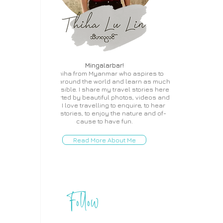
Mingalarbar!
I'm Thiha from Myanmar who aspires to
travel around the world and learn as much
as possible. I share my travel stories here
supported by beautiful photos, videos and
more. I love travelling to enquire, to hear
local stories, to enjoy the nature and of-
cause to have fun.
Read More About Me
Follow
THIHA