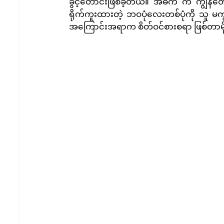
ခွင့်တောင်းဖြစ်ခဲ့တယ်။ အဓိက က ကျွန်တော့်
ရိုက်ကူးထားတဲ့ ဘဝပုံလေးတစ်ပုံကို သူ မကွယ်
အကြောင်းအရာက စိတ်ဝင်စားစရာ ဖြစ်တာမို့လ