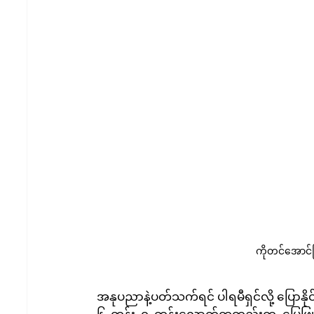
ကိုတင်အောင်မြ
အနုပညာနဲ့ပတ်သက်ရင် ပါရမီရှင်လို့ ပြောနို
၆ တန်း ၇ တန်းလောက်ကတည်းက မြေဖြူတောင့်က