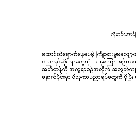
ကိုတင်အောင်မြ
ထောင်ထဲရောက်နေပေမဲ့ ကြိုးစားမှုမလျော့
ပညာရပ်ဆိုင်ရာတွေကို ၁ နှစ်ကြာ စဉ်းစားလ
အဘိဓာန်ကို အက္ခရာစဉ်အလိုက် အလွတ်ကျက်
နောက်ပိုင်းမှာ ဗိသုကာပညာရပ်တွေကို ပိုပြီ