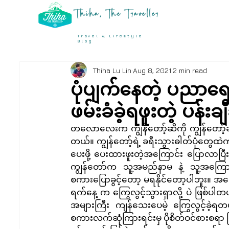
Thiha, The Traveller
Travel & Lifestyle
Blog
Thiha Lu Lin
Aug 8, 2021
2 min read
ပုံပျက်နေတဲ့ ပညာရေး
ဖမ်းခံခဲ့ရဖူးတဲ့ ပန်
တလောလေးက ကျွန်တော့်ဆီကို ကျွန်တော
တယ်။ ကျွန်တော့်ရဲ့ ခရီးသွားဓါတ်ပုံတွေထဲက သ
ပေးဖို့ ပေးထားဖူးတဲ့အကြောင်း ပြောလာပြီး ပ
ကျွန်တော်က သူ့အမည်နာမ နဲ့ သူ့အကြောင်းကို
စကားပြောခွင့်တော့ မရနိုင်တော့ပါဘူး။ အက
ရက်နေ့ က ကြွေလွင့်သွားရှာလို့ ပဲ ဖြစ်ပါတ
အများကြီး ကျန်သေးပေမဲ့ ကြွေလွင့်ခဲ့ရတ
စကားလက်ဆုံကြားရင်းမှ ပိုစိတ်ဝင်စားစရာ ဖြစ