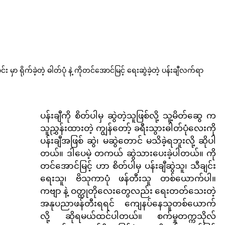
 မှာ ရိုက်ခဲ့တဲ့ ဓါတ်ပုံ နဲ့ ကိုတင်အောင်မြင့် ရေးဆွဲခဲ့တဲ့ ပန်းချီလက်ရာ
ပန်းချီကို စိတ်ပါမှ ဆွဲတဲ့သူဖြစ်လို့ သူ့မိတ်ဆွေ က 
သူညွှန်းထားတဲ့ ကျွန်တော့် ခရီးသွားဓါတ်ပုံလေးကို 
ပန်းချီအဖြစ် ဆွဲ၊ မဆွဲတောင် မသိခဲ့ရဘူးလို့ ဆိုပါ
တယ်။ ဒါပေမဲ့ တကယ် ဆွဲသားပေးခဲ့ပါတယ်။ ကို
တင်အောင်မြင့် ဟာ စိတ်ပါမှ ပန်းချီဆွဲသူ၊ သီချင်း
ရေးသူ၊ ဗိသုကာပုံ ဖန်တီးသူ တစ်ယောက်ပါ။ 
ကဗျာ နဲ့ ဝတ္ထုတိုလေးတွေလည်း ရေးတတ်သေးတဲ့ 
အနုပညာဖန်တီးရရင် ကျေနပ်နေသူတစ်ယောက်
လို့ ဆိုရမယ်ထင်ပါတယ်။ စက်မှုတက္ကသိုလ်