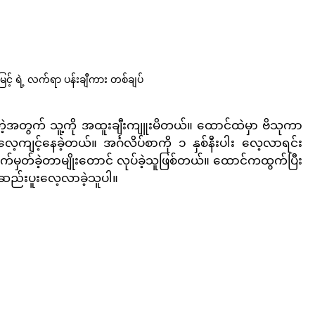
င့် ရဲ့ လက်ရာ ပန်းချီကား တစ်ချပ်
တဲ့အတွက် သူ့ကို အထူးချီးကျူးမိတယ်။ ထောင်ထဲမှာ ဗိသုကာ
ေ့ကျင့်နေခဲ့တယ်။ အင်္ဂလိပ်စာကို ၁ နှစ်နီးပါး လေ့လာရင်း 
မှတ်ခဲ့တာမျိုးတောင် လုပ်ခဲ့သူဖြစ်တယ်။ ထောင်ကထွက်ပြီး
း ဆည်းပူးလေ့လာခဲ့သူပါ။