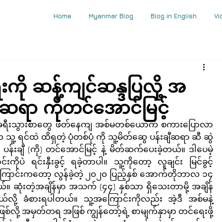
Home
Myanmar Blog
Blog in English
Vi
ကို ဆန့်ကျင်ဆန္ဒပြလို့ အ
းချီဆရာ ကိုတင်အောင်မြင့်
့်ခရီးသွားစာတွေ ဖတ်နေကျ အစ်မတစ်ယောက် စကားပြောလာ
ူ့ ရင်ထဲ ထိရှတဲ့ ပုံတစ်ပုံ ကို သူ့မိတ်ဆွေ ပန်းချီဆရာ ဆီ ဆွဲ
န်းချီ (ကို) တင်အောင်မြင့် နဲ့ မိတ်ဆက်ပေးခဲ့တယ်။ ဒါပေမဲ့ 
ပဲ ရင်းနှီးခွင့် ရခဲ့တာပါ။ သူ့ကိုတော့ လူချင်း မြင်ခွင့် 
ြောင်းကတော့ လွန်ခဲ့တဲ့ ၂၀၂၀ ပြည့်နှစ် အောက်တိုဘာလ ၁၄ 
ယ်။ ဆုံးတဲ့အချိန်မှာ အသက် (၄၄) နှစ်သာ ရှိသေးတာမို့ အချိန်
ယ်လို့ ခံစားရပါတယ်။ သူ့အကြောင်းကိုလည်း အဲ့ဒီ အစ်မနဲ့ 
်လို့ အမှတ်တရ အဖြစ် ကျွန်တော့်ရဲ့ စာမျက်နှာမှာ တင်ရေးဖို့ 