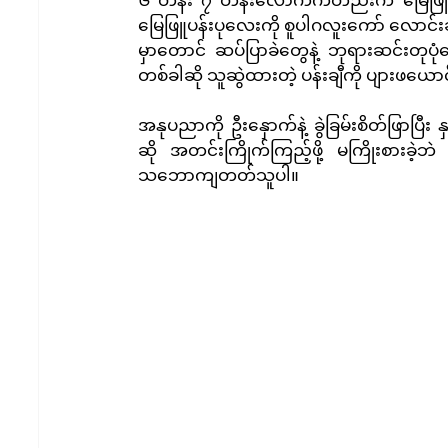
မြေဖြူပန်းပုလေးကို စူပါဂလူးကော် လောင်း
မှာတောင် ဆပ်ပြာခဲတွေနဲ့ ဘုရားဆင်းတုပ
တစ်ခါဆို သူဆွဲထားတဲ့ ပန်းချီကို ပျားဖယောင
အနုပညာကို ဦးနှောက်နဲ့ ခွဲခြမ်းစိတ်ဖြာပ
ဆို အတင်းကြိုက်ကြည့်ဖို့ မကြိုးစားခဲ့ဘ
သဘောကျတတ်သူပါ။