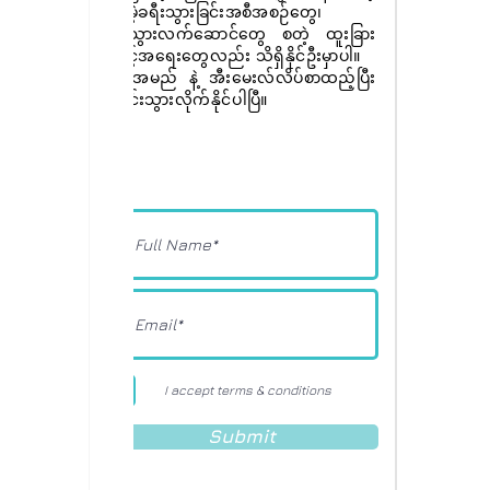
အခမဲ့ခရီးသွားခြင်းအစီအစဉ်တွေ၊
ခရီးသွားလက်ဆောင်တွေ စတဲ့ ထူးခြား
အခွင့်အရေးတွေလည်း သိရှိနိုင်ဦးမှာပါ။
ခုပဲ အမည် နဲ့ အီးမေးလ်လိပ်စာထည့်ပြီး
စာရင်းသွားလိုက်နိုင်ပါပြီ။
I accept terms & conditions
Submit