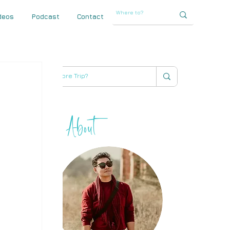
deos
Podcast
Contact
About
THIHA