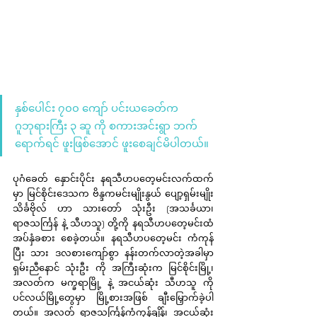
နှစ်ပေါင်း ၇၀၀ ကျော် ပင်းယခေတ်က 
ဂူဘုရားကြီး ၃ ဆူ ကို စကားအင်းရွာ ဘက်
ရောက်ရင် ဖူးဖြစ်အောင် ဖူးစေချင်မိပါတယ်။
ပုဂံခေတ် နှောင်းပိုင်း နရသီဟပတေ့မင်းလက်ထက်
မှာ မြင်စိုင်းဒေသက ဗိန္ဒကမင်းမျိုးနွယ် ပျော့ရှမ်းမျိုး 
သိင်္ခဗိုလ် ဟာ သားတော် သုံးဦး (အသင်္ခယာ၊ 
ရာဇသင်္ကြန် နဲ့ သီဟသူ) တို့ကို နရသီဟပတေ့မင်းထံ 
အပ်နှံခစား စေခဲ့တယ်။ နရသီဟပတေ့မင်း ကံကုန်
ပြီး သား ဒလစားကျော်စွာ နန်းတက်လာတဲ့အခါမှာ 
ရှမ်းညီနောင် သုံးဦး ကို အကြီးဆုံးက မြင်စိုင်းမြို့၊ 
အလတ်က မက္ခရာမြို့ နဲ့ အငယ်ဆုံး သီဟသူ ကို 
ပင်လယ်မြို့တွေမှာ မြို့စားအဖြစ် ချီးမြှောက်ခဲ့ပါ
တယ်။ အလတ် ရာဇသင်္ကြန်ကံကုန်ချိန်၊ အငယ်ဆုံး 