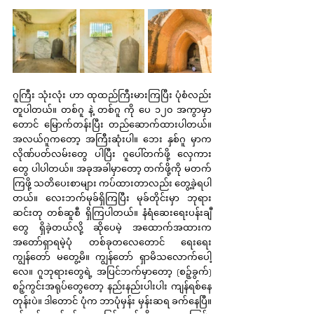
ဂူကြီး သုံးလုံး ဟာ ထုထည်ကြီးမားကြပြီး ပုံစံလည်း 
တူပါတယ်။ တစ်ဂူ နဲ့ တစ်ဂူ ကို ပေ ၁၂၀ အကွာမှာ 
တောင် မြောက်တန်းပြီး တည်ဆောက်ထားပါတယ်။ 
အလယ်ဂူကတော့ အကြီးဆုံးပါ။ ဘေး နှစ်ဂူ မှာက 
လိုဏ်ပတ်လမ်းတွေ ပါပြီး ဂူပေါ်တက်ဖို့ လှေကား
တွေ ပါပါတယ်။ အခုအခါမှာတော့ တက်ဖို့ကို မတက်
ကြဖို့ သတိပေးစာများ ကပ်ထားတာလည်း တွေ့ခဲ့ရပါ
တယ်။ လေးဘက်မုခ်ရှိကြပြီး မုခ်တိုင်းမှာ ဘုရား
ဆင်းတု တစ်ဆူစီ ရှိကြပါတယ်။ နံရံဆေးရေးပန်းချီ
တွေ ရှိခဲ့တယ်လို့ ဆိုပေမဲ့ အထောက်အထားက 
အတော်ရှာရမဲ့ပုံ တစ်ခုတလေတောင် ရေးရေး 
ကျွန်တော် မတွေ့မိ။ ကျွန်တော် ရှာမိသလောက်ပေါ့
လေ။ ဂူဘုရားတွေရဲ့ အပြင်ဘက်မှာတော့ (စဉ့်ခွက်) 
စဉ့်ကွင်းအရုပ်တွေတော့ နည်းနည်းပါးပါး ကျန်ရစ်နေ
တုန်းပဲ။ ဒါတောင် ပုံက ဘာပုံမှန်း မှန်းဆရ ခက်နေပြီ။ 