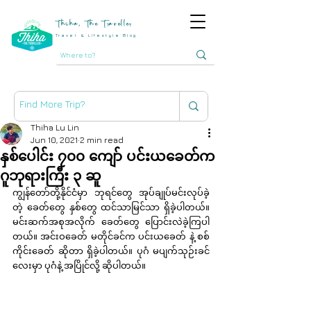
Thiha, The Traveller
Travel & Lifestyle Blog
Thiha Lu Lin
Jun 10, 2021
2 min read
နှစ်ပေါင်း ၇၀၀ ကျော် ပင်းယခေတ်က
ဂူဘုရားကြီး ၃ ဆူ
ကျွန်တော်တို့နိုင်ငံမှာ ဘုရင်တွေ အုပ်ချုပ်မင်းလုပ်ခဲ့
တဲ့ ခေတ်တွေ နှစ်တွေ ထင်သာမြင်သာ ရှိခဲ့ပါတယ်။ 
မင်းဆက်အစုအလိုက် ခေတ်တွေ ပြောင်းလဲခဲ့ကြပါ
တယ်။ အင်းဝခေတ် မတိုင်ခင်က ပင်းယခေတ် နဲ့ စစ်
ကိုင်းခေတ် ဆိုတာ ရှိခဲ့ပါတယ်။ ပုဂံ မပျက်သုဉ်းခင်
လေးမှာ ပုဂံနဲ့ အပြိုင်လို့ ဆိုပါတယ်။ 