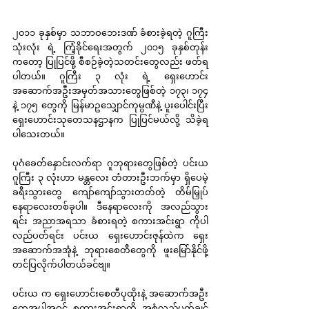
၂၀၁၁ ခုနှစ်မှာ သဘာဝဘေးဒဏ် ခံစားခဲ့ရတဲ့ ဂူကြီး 
သုံးလုံး ရဲ့ ကြံ့ခိုင်ရေးအတွက် ၂၀၁၅ ခုနှစ်တုန်း
ကတော့ ပြုပြင်ဖို့ စီစဉ်ခဲ့တဲ့သတင်းတွေလည်း ဖတ်ရ
ပါတယ်။ ဂူကြီး ၃ လုံး ရဲ့ ရှေးဟောင်း
အဆောက်အဦးအမှတ်အသားတွေဖြစ်တဲ့ ၁၇၃၊ ၁၇၄ 
နဲ့ ၁၇၅ တွေကို မြန်မာဥသျှောင်ကုမ္ပဏီနဲ့ ပူးပေါင်းပြီး 
ရှေးဟောင်းသုတေသနဌာနက ပြုပြင်မယ်လို့ သိခဲ့ရ
ပါသေးတယ်။
ပုဂံခေတ်နှောင်းလက်ရာ ဂူဘုရားတွေဖြစ်တဲ့ ပင်းယ
ဂူကြီး ၃ လုံးဟာ မန္တလေး တံတားဦးဘက်မှာ ရှိပေမဲ့ 
ခရီးသွားတွေ ကျော်ကျော်သွားတတ်တဲ့ တိမ်မြှုပ်
နေရာလေးတစ်ခုပါ။ ဒီနေရာလေးကို အလည်သွား
ရင်း အညာအရသာ ခံစားရတဲ့ စကားအင်းရွာ ကိုပါ 
လည်ပတ်ရင်း ပင်းယ ရှေးဟောင်းဇုန်ထဲက ရှေး
အဆောက်အအုံနဲ့ ဘုရားစေတီတွေကို ဖူးမြော်နိုင်ဖို့ 
တင်ပြလိုက်ပါတယ်ခင်ဗျ။
ပင်းယ က ရှေးဟောင်းစေတီပုထိုးနဲ့ အဆောက်အဦး
တွေအပါအဝင် စကားအင်းရွာကို အစုံလည်ပတ်ချင်