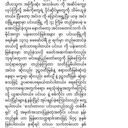
သီဟသူက အကြီးဆုံး အသင်္ခယာ ကို အဆိပ်ကျွေး
လုပ်ကြံလို့ အစ်ကိုတွေရဲ့ ပိုင်ဆိုင်မှုတွေကို သိမ်းယူခဲ့
တယ်။ ပြီးတော့ အင်းဝ ကို ပြောင်းရွှေ့ပြီး ယခု အင်း
ဝမြို့နေရာမှာ ပင်းယမြို့ ကို (၄) ကြိမ် တည်ခဲ့ပေမဲ့ မ
အောင်မြင်ခဲ့ဘူး။ နောက်တော့ အင်းဝတောင်ဘက် ငါး
မိုင်အကွာ ပန်းလောင်မြစ်အနား မှာ ပင်းယမြို့ကို 
ခရစ်နှစ် ၁၃၁၃ ဖေဖော်ဝါရီ ၉ ရက်မှာ တည်ထောင်ခဲ့
တယ်လို့ မှတ်သားရပါတယ်။ ပင်းယ ကို ပန်းလောင်
မြစ်နားမှာ တည်ခဲ့သလို ခေတ်အဆက်ဆက်လည်း 
ဘုရင်တွေဟာ မင်းနေပြည်တော်တွေကို မြစ်ကြောင်း
သင့်ရာတွေမှာ တည်ခဲ့ကြတာ သတိပြုမိပါတယ်။ 
အင်းဝ ဆိုလည်း ဒုဋ္ဌဝတီမြစ်နဲ့ ဧရာဝတီမြစ်ဆုံတဲ့
နေရာ၊ မက္ခရာ ဆိုလည်း ဇော်ဂျီ နဲ့ ဒုဋ္ဌဝတီမြစ် ဆုံရာ 
စသဖြင့် ဥပမာပေးရမယ်ထင်ပါတယ်။ ရေကြောင်း
သွားလာရေးအတွက်ရော၊ ရေသုံးစွဲမှုအတွက်ကြောင့်
လို့ ယူဆပါတယ်။ ပင်းယ နဲ့ စစ်ကိုင်း ဟာ သီးခြား 
မင်းပြိုင်များနဲ့ နန်းပြိုင် အုပ်ချုပ်ခဲ့ကြောင်းလည်း တွေ့
ရပါတယ်။ “သော်တာလ၊ ပင်းယတည်သည့် တစ်စီး
ရှင်” လို့ အမှတ်အသားပြုခဲ့တဲ့အတိုင်း ပင်းယ နန်း
တည်နှစ် ဟာ မြန်မာသက္ကရာဇ်အားဖြင့် ၆၇၄ ခုနှစ် 
ဖြစ်ပါတယ်။ ခုဆိုရင် ပင်းယ သက်တမ်းဟာ နှစ်