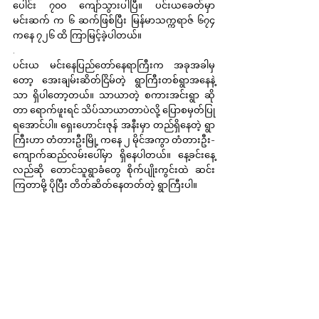
ပေါင်း ၇၀၀ ကျော်သွားပါပြီ။ ပင်းယခေတ်မှာ 
မင်းဆက် က ၆ ဆက်ဖြစ်ပြီး မြန်မာသက္ကရာဇ် ၆၇၄ 
ကနေ ၇၂၆ ထိ ကြာမြင့်ခဲ့ပါတယ်။
.
ပင်းယ မင်းနေပြည်တော်နေရာကြီးက အခုအခါမှ
တော့ အေးချမ်းဆိတ်ငြိမ်တဲ့ ရွာကြီးတစ်ရွာအနေနဲ့ 
သာ ရှိပါတော့တယ်။ သာယာတဲ့ စကားအင်းရွာ ဆို
တာ ရောက်ဖူးရင် သိပ်သာယာတာပဲလို့ ပြောစမှတ်ပြု
ရအောင်ပါ။ ရှေးဟောင်းဇုန် အနီးမှာ တည်ရှိနေတဲ့ ရွာ
ကြီးဟာ တံတားဦးမြို့ ကနေ ၂ မိုင်အကွာ တံတားဦး-
ကျောက်ဆည်လမ်းပေါ်မှာ ရှိနေပါတယ်။ နေ့ခင်းနေ့
လည်ဆို တောင်သူရွာခံတွေ စိုက်ပျိုးကွင်းထဲ ဆင်း
ကြတာမို့ ပိုပြီး တိတ်ဆိတ်နေတတ်တဲ့ ရွာကြီးပါ။