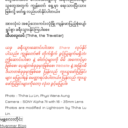
သူတွေအတွက် ကျွန်တော် ရှေ့မှာ ရေးသားပြီးသား
ဖြစ်လို့ ဖတ်ရှု လည်ပတ်နိုင်ပါတယ်။
အားလုံးပဲ အစဉ်ဘေးကင်းလုံခြုံ ကျန်းမာပြည့်စုံပျော်
ရွှင်စွာ ခရီးသွားနိုင်ကြပါစေ။
သီဟလုလင် (Thiha, the Traveller)
ယခု ခရီးသွားဆောင်းပါးအား Share လုပ်နိုင်
ပါသည်။ ကျွန်တော်၏ တိုက်ရိုက် ခွင့်ပြုချက်မရှိဘဲ၊ 
ဤဆောင်းပါးစာ နဲ့ ဓါတ်ပုံများကို မိမိ အကောင့်မှာ
ဖြစ်စေ၊ ပေ့ချ်တစ်ခုခုမှာဖြစ်စေ၊ Website နဲ့ အခြားမီ
ဒီယာတစ်ခုခုမှာဖြစ်စေ ပြန်လည် ကူးယူဖော်ပြခြင်း
များ မပြုပါရန် မေတ္တာရပ်ခံပါတယ်။ ပြန်လည် ကူးယူ
ဖော်ပြခြင်းများကိုတော့ လုံးဝ ခွင့်မပြုပါ။
Photo :: Thiha Lu Lin, Phyo Wana Aung
Camera :: SONY Alpha 7II with 16 - 35mm Lens
Photos are modified in Lightroom by Thiha Lu 
Lin.
မန္တလေးတိုင်း
Myanmar Blog