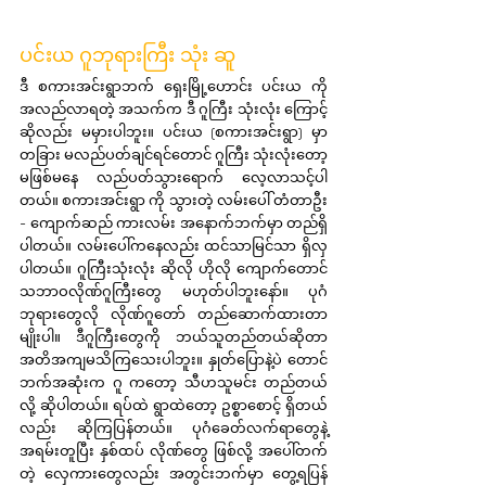
ပင်းယ ဂူဘုရားကြီး သုံး ဆူ
ဒီ စကားအင်းရွာဘက် ရှေးမြို့ဟောင်း ပင်းယ ကို 
အလည်လာရတဲ့ အသက်က ဒီ ဂူကြီး သုံးလုံး ကြောင့်
ဆိုလည်း မမှားပါဘူး။ ပင်းယ (စကားအင်းရွာ) မှာ 
တခြား မလည်ပတ်ချင်ရင်တောင် ဂူကြီး သုံးလုံးတော့ 
မဖြစ်မနေ လည်ပတ်သွားရောက် လေ့လာသင့်ပါ
တယ်။ စကားအင်းရွာ ကို သွားတဲ့ လမ်းပေါ် တံတာဦး 
- ကျောက်ဆည် ကားလမ်း အနောက်ဘက်မှာ တည်ရှိ
ပါတယ်။ လမ်းပေါ်ကနေလည်း ထင်သာမြင်သာ ရှိလှ
ပါတယ်။ ဂူကြီးသုံးလုံး ဆိုလို ဟိုလို ကျောက်တောင် 
သဘာဝလိုဏ်ဂူကြီးတွေ မဟုတ်ပါဘူးနော်။ ပုဂံ
ဘုရားတွေလို လိုဏ်ဂူတော် တည်ဆောက်ထားတာ 
မျိုးပါ။ ဒီဂူကြီးတွေကို ဘယ်သူတည်တယ်ဆိုတာ 
အတိအကျမသိကြသေးပါဘူး။ နှုတ်ပြောနဲ့ပဲ တောင်
ဘက်အဆုံးက ဂူ ကတော့ သီဟသူမင်း တည်တယ်
လို့ ဆိုပါတယ်။ ရပ်ထဲ ရွာထဲတော့ ဥစ္စာစောင့် ရှိတယ်
လည်း ဆိုကြပြန်တယ်။ ပုဂံခေတ်လက်ရာတွေနဲ့ 
အရမ်းတူပြီး နှစ်ထပ် လိုဏ်တွေ ဖြစ်လို့ အပေါ်တက်
တဲ့ လှေကားတွေလည်း အတွင်းဘက်မှာ တွေ့ရပြန်