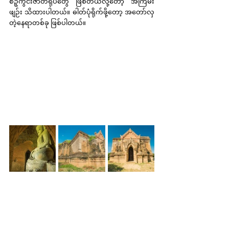
စဉ့်ကွင်းဇာတ်ရုပ်တွေ ဖြစ်တယ်လို့တော့ အကြမ်း
ဖျဉ်း သိထားပါတယ်။ ဓါတ်ပုံရိုက်ဖို့တော့ အတော်လှ
တဲ့နေရာတစ်ခု ဖြစ်ပါတယ်။