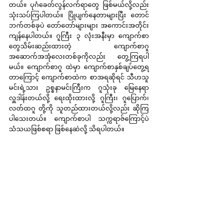
တယ်။ ပုဂံခေတ်လွန်လက်ရာတွေ ဖြစ်မယ်လို့လည်း 
သုံးသပ်ကြပါတယ်။ ပြိုပျက်နေတာများပြီး တောင်
ဘက်တစ်ခုပဲ တော်တော်များများ အကောင်းအတိုင်း 
ကျန်နေပါတယ်။ ဂူကြီး ၃ လုံးအနီးမှာ ကျောက်စာ
တွေသိမ်းဆည်းထားတဲ့ ကျောက်စာဂူ
အဆောက်အအုံလေးတစ်ခုကိုလည်း တွေ့ကြရပါ
မယ်။ ကျောက်စာဂူ ထဲမှာ ကျောက်စာနှစ်ချပ်တွေ့ရ
တာကြောင့် ကျောက်စာထဲက စာအရဆိုရင် သီဟသူ
မင်းရဲ့သား ဥစ္စနာမင်းကြီးက ဂူသုံးခု မြေနေရာ
လှူဒါန်းတယ်လို့ ရေးထိုးထားလို့ ဂူကြီး၊ ဂူပြောက်၊ 
လတ်ထဂူ တို့ကို သူတည်ထားတယ်လို့လည်း ဆိုကြ
ပါသေးတယ်။ ကျောက်စာပါ သက္ကရာဇ်ကြောင့်ပဲ 
သံသယဖြစ်စရာ ဖြစ်နေဆဲလို့ သိရပါတယ်။