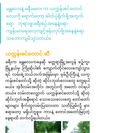
မန္တလေးနဲ့ မနီးမဝေး က ယက္ကန်းစင်တောင် 
လေးကို ရောက်တော့ ဓါတ်ပုံရိုက်ဖို့အတွက်
ရော… ဘုရားဖူးခရီးစဉ်အနေနဲ့ရော… 
ကျန်းမာရေးလေ့ကျင့်ခန်းလုပ်ဖို့အနေနဲ့ရော… 
သဘောကျမိသွားတယ်။
ယက္ကန်းစင်တောင် ဆီ
ခရီးက မန္တလေးကနေဆို မတ္တရာမြို့အလွန် စဉ့်ကူး
မြို့နယ်မှ ကြိုဆိုပါ၏ ကျောက်တိုင်လေးကျော်သွား
ရင် လမ်းရဲ့ဘယ်ဘက်အခြမ်းမှာ မုခ်ဦးကြီးနဲ့ ယက္
ကန်းစင်တော်သို့ ဆိုတဲ့ ဆိုင်းဘုတ်လေးတွေ တွေ့ရပါ
မယ်။ အဲ့ဒီလမ်းအတိုင်း အတွင်းကို အတော် ဝင်ရပါ
တယ်။ လမ်းတလျှောက် ယက္ကန်းစင်တောင်သို့ ဆိုတဲ့ 
ဆိုင်းဘုတ်အနီရောင် သေးသေးလေးတွေ တော်တော်
များများ စိုက်ထူလမ်းပြထားတာ သတိပြုမိလို့ မှား
စရာတော့ မရှိပါဘူူး။ ကားနဲ့ တောင်အတော်မြင့်တဲ့
နေရာထိ တက်လို့ရပါတယ်။