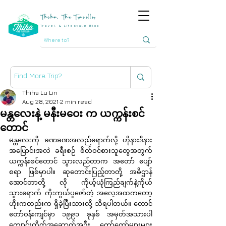
Thiha, The Traveller
Travel & Lifestyle Blog
Thiha Lu Lin
Aug 28, 2021
2 min read
မန္တလေးနဲ့ မနီးမဝေး က ယက္ကန်းစင်
တောင်
မန္တလေးကို ခဏခဏအလည်ရောက်လို့ ဟိုနားဒီနား 
အပြောင်းအလဲ ခရီးစဉ် စိတ်ဝင်စားသူတွေအတွက် 
ယက္ကန်းစင်တောင် သွားလည်တာက အတော် ပျော်
စရာ ဖြစ်မှာပါ။ ဆုတောင်းပြည့်တာတို့ အဓိဌာန်
အောင်တာတို့ လို ကိုယ့်ယုံကြည်ချက်နဲ့ကိုယ် 
သွားရောက် ကိုးကွယ်ပူဇော်တဲ့ အလေ့အထကတော့ 
ဟိုးကတည်းက ရှိခဲ့ပြီးသားလို့ သိရပါတယ်။ တောင်
တော်ဝန်းကျင်မှာ ၁၉၉၁ ခုနှစ် အမှတ်အသားပါ 
ကျောင်းတိုက်အဆောက်အဦး တော်တော်များများ 