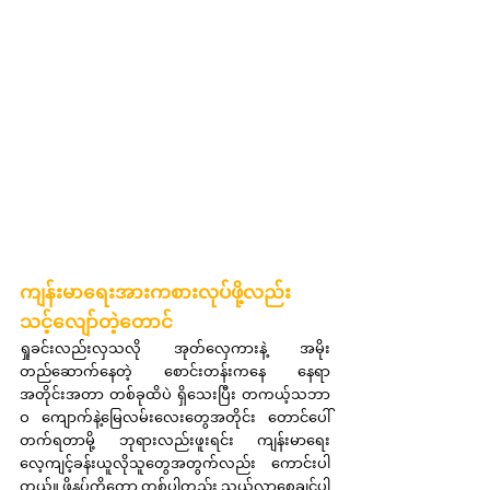
ကျန်းမာရေးအားကစားလုပ်ဖို့လည်း 
သင့်လျော်တဲ့တောင်
ရှုခင်းလည်းလှသလို အုတ်လှေကားနဲ့ အမိုး
တည်ဆောက်နေတဲ့ စောင်းတန်းကနေ နေရာ
အတိုင်းအတာ တစ်ခုထိပဲ ရှိသေးပြီး တကယ့်သဘာ
ဝ ကျောက်နဲ့မြေလမ်းလေးတွေအတိုင်း တောင်ပေါ်
တက်ရတာမို့ ဘုရားလည်းဖူးရင်း ကျန်းမာရေး
လေ့ကျင့်ခန်းယူလိုသူတွေအတွက်လည်း ကောင်းပါ
တယ်။ ဖိနပ်ကိုတော့ တစ်ပါတည်း သယ်လာစေချင်ပါ