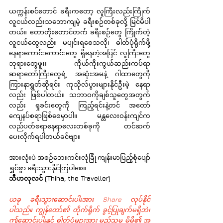
ယက္ကန်းစင်တောင် ခရီးကတော့ လူကြီးလည်းကြိုက် 
လူငယ်လည်းသဘောကျမဲ့ ခရီးစဉ်တစ်ခုလို့ မြင်မိပါ
တယ်။ တောတိုးတောင်တက် ခရီးစဉ်တွေ ကြိုက်တဲ့ 
လူငယ်တွေလည်း မပျင်းရစေသလို၊ ဓါတ်ပုံရိုက်ဖို့
နေရာကောင်းကောင်းတွေ ရှိနေတဲ့အပြင် လူကြီးတွေ 
ဘုရားတွေဖူး၊ ကိုယ်ကိုးကွယ်ဆည်းကပ်ရာ 
ဆရာတော်ကြီးတွေရဲ့ အဆုံးအမနဲ့ ဂါထာတွေကို 
ကြားနာရွတ်ဆိုရင်း ကုသိုလ်ပွားများနိုင်ဦးမဲ့ နေရာ
လည်း ဖြစ်ပါတယ်။ သဘာဝကိုချစ်သူတွေအတွက်
လည်း ရှုခင်းတွေကို ကြည့်ရင်းနဲ့တင် အတော် 
ကျေနပ်စရာဖြစ်စေမှာပါ။ မန္တလေးဝန်းကျင်က 
လည်ပတ်စရာနေရာလေးတစ်ခုကို တင်ဆက်
ပေးလိုက်ရပါတယ်ခင်ဗျာ။
အားလုံးပဲ အစဉ်ဘေးကင်းလုံခြုံ ကျန်းမာပြည့်စုံပျော်
ရွှင်စွာ ခရီးသွားနိုင်ကြပါစေ။
သီဟလုလင် (Thiha, the Traveller)
ယခု ခရီးသွားဆောင်းပါးအား Share လုပ်နိုင်
ပါသည်။ ကျွန်တော်၏ တိုက်ရိုက် ခွင့်ပြုချက်မရှိဘဲ၊ 
ဤဆောင်းပါးနှင့် ဓါတ်ပုံများအား မည်သူမှ မိမိ၏ အ