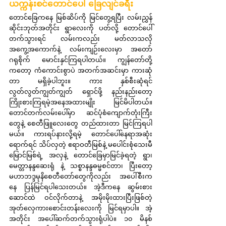
ယက္ကန်းစင်တောင်ပေါ် ခြေလျင်ခရီး
တောင်ခြေကနေ မြစ်ဆိပ်ကို မြင်တွေ့ရပြီး လမ်းညွှန်
ဆိုင်းဘုတ်အတိုင်း ရွာလေးကို ပတ်လို့ တောင်ပေါ်
တက်သွားရင် လမ်းကလည်း မတ်လာသလို 
အကွေ့အကောက်နဲ့ လမ်းကျဉ်းလေးမှာ အတော် 
ဂရုစိုက် မောင်းနှင်ကြရပါတယ်။ ကျွန်တော်တို့
ကတော့ ကံကောင်းစွာပဲ အတက်အဆင်းမှာ ကားဆုံ
တာ မရှိခဲ့ပါဘူး။ ကား နှစ်စီးဆုံရင် 
လွတ်လွတ်ကျွတ်ကျွတ် ရှောင်ဖို့ နည်းနည်းတော့ 
ကြိုးစားကြရမဲ့အနေအထားမျိုး မြင်မိပါတယ်။ 
တောင်တက်လမ်းပေါ်မှာ ဆင်ပုံစံကျောက်တုံးကြီး
တွေနဲ့ စေတီဖြူလေးတွေ တည်ထားတာ မြင်ကြရပါ
မယ်။ ကားရပ်နားလို့ရမဲ့ တောင်ပေါ်နေရာအဆုံး
ရောက်ရင် သိပ်လှတဲ့ ဧရာဝတီမြစ်နဲ့ မပေါင်းစုံသေးမီ 
မြောင်မြစ်ရဲ့ အလှနဲ့ တောင်ခြေမှာမြင်ခဲ့ရတဲ့ ရွာ၊ 
မေတ္တာနန္ဒဆေးရုံ နဲ့ သစ္စာနန္ဒဓမ္မစင်တာ၊ ပြီးတော့ 
မဟာဘဒ္ဒမုနိစေတီတော်တွေကိုလည်း အပေါ်စီးက
နေ ပြန်မြင်ရပါသေးတယ်။ အဲ့ဒီကနေ ဆွမ်းစား
ဆောင်ထဲ ဝင်လိုက်တာနဲ့ အမိုးမိုးထားပြီးဖြစ်တဲ့ 
အုတ်လှေကားစောင်းတန်းလေးကို မြင်ရမှာပါ။ အဲ့
အတိုင်း အပေါ်ဆက်တက်သွားရုံပါပဲ။ ၁၀ မိနစ်