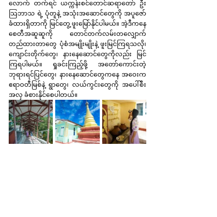
လောက် တက်ရင် ယက္ကန်းစင်တောင်ဆရာတော် ဦး
သြဘာသ ရဲ့ ပုံတူနဲ့ အသုံးအဆောင်တွေကို အပူဇော်
ခံထားရှိတာကို မြင်တွေ့ ဖူးမြော်နိုင်ပါမယ်။ အဲ့ဒီကနေ 
စေတီအဆူဆူကို တောင်တက်လမ်းတလျှောက်
တည်ထားတာတွေ ပုံစံအမျိုးမျိုးနဲ့ ဖူးမြင်ကြရသလို၊ 
ကျောင်းတိုက်တွေ၊ နားနေဆောင်တွေကိုလည်း မြင်
ကြရပါမယ်။ ရှုခင်းကြည့်ဖို့ အတော်ကောင်းတဲ့ 
ဘုရားရင်ပြင်တွေ၊ နားနေဆောင်တွေကနေ အဝေးက 
ဧရာဝတီမြစ်နဲ့ ရွာတွေ၊ လယ်ကွင်းတွေကို အပေါ်စီး
အလှ ခံစားနိုင်စေပါတယ်။