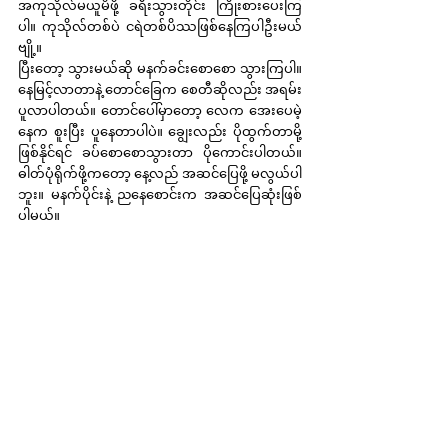
အကုသိုလ်မယူမိဖို့ ခရီးသွားတိုင်း ကြိုးစားပေးကြ
ပါ။ ကုသိုလ်တစ်ပဲ ငရဲတစ်ပိဿဖြစ်နေကြပါဦးမယ်
ဗျို့။
ပြီးတော့ သွားမယ်ဆို မနက်ခင်းစောစော သွားကြပါ။ 
နေမြင့်လာတာနဲ့ တောင်ခြေက စေတီဆိုလည်း အရမ်း
ပူလာပါတယ်။ တောင်ပေါ်မှာတော့ လေက အေးပေမဲ့ 
နေက စူးပြီး ပူနေတာပါပဲ။ ချွေးလည်း ပိုထွက်တာမို့ 
ဖြစ်နိုင်ရင် ခပ်စောစောသွားတာ ပိုကောင်းပါတယ်။ 
ဓါတ်ပုံရိုက်ဖို့ကတော့ နေ့လည် အဆင်ပြေဖို့ မလွယ်ပါ
ဘူး။ မနက်ပိုင်းနဲ့ ညနေစောင်းက အဆင်ပြေဆုံးဖြစ်
ပါမယ်။