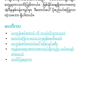
တွေ့ရတာသတိပြုမိတယ်။ ဖြစ်နိုင်ချေရှိတာကတော့ 
အဲ့ဒီခုနှစ်ဝန်းကျင်မှာ ဒီတောင်ပေါ် ပိုစည်ပင်စပြုလာ
တဲ့သဘော ရှိပါတယ်။
မာတိကာ
ယက္ကန်းစင်တောင် ကို ဘယ်လိုသွားသလဲ
တောင်ခြေက မဟာဘဒ္ဒမုနိစေတီတော်
ယက္ကန်းစင်တောင်ပေါ် ခြေလျင်ခရီး
ကျန်းမာရေးအားကစားလုပ်ဖို့လည်း သင့်လျော်
တဲ့တောင်
သတိပြုရမှာက