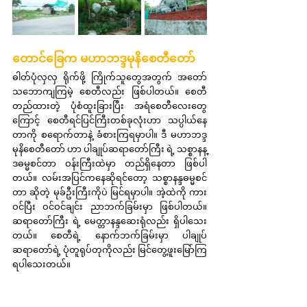
တောင်ခြေက မဟာဘဒ္ဒမုနိစေတီတော်
ဓါတ်ပုံလှလှ ရိုက်ဖို့ ကြိုက်သူတွေအတွက် အတော်
သဘောကျကြမဲ့ စေတီလည်း ဖြစ်ပါတယ်။ စေတီ
တည်ထားတဲ့ ပုံစံထူးခြားပြီး အရံစေတီလေးတွေ
ကြောင့် စေတီရင်ပြင်ကြီးတစ်ခုလုံးဟာ သပ္ပါယ်နေ
တာကို စရောက်တာနဲ့ ခံစားကြရမှာပါ။ ဒီ မဟာဘဒ္ဒ
မုနိစေတီတော် ဟာ ပါချုပ်ဆရာတော်ကြီး ရဲ့ သစ္စာနန္
ဒဓမ္မစင်တာ ဝန်းကြီးထဲမှာ တည်ရှိနေတာ ဖြစ်ပါ
တယ်။ လမ်းအပြင်ကနေဆိုရင်တော့ သစ္စာနန္ဒဓမ္မစင်
တာ ဆိုတဲ့ မုခ်ဦးကြီးကိုပဲ မြင်ရမှာပါ။ အဲ့ထဲကို ကား
ဝင်ပြီး ဝင်ဝင်ချင်း ညာဘက်ခြမ်းမှာ ဖြစ်ပါတယ်။ 
ဆရာတော်ကြီး ရဲ့ မေတ္တာနန္ဒဆေးရုံလည်း ရှိပါသေး
တယ်။ စေတီရဲ့ နောက်ဘက်ခြမ်းမှာ ပါချုပ်
ဆရာတော်ရဲ့ ပုံတူရုပ်တုကိုလည်း မြင်တွေ့ဖူးမြော်ကြ
ရပါသေးတယ်။