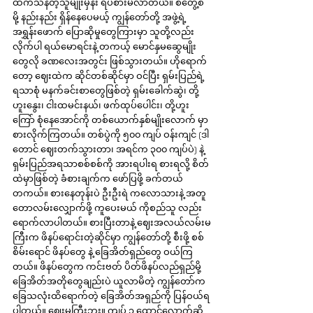
ထက်သန်တဲ့သူမျိုးမှန်း ရိပ်စားမိလာတယ်။ စတွေ့စ
မို့ နည်းနည်း ရှိန်နေပေမယ့် ကျွန်တော်တို့ အဖွဲ့ရဲ့ 
အရွှန်းဖောက် ပြောဆိုမှုတွေကြားမှာ သူတို့လည်း 
လိုက်ပါ ရယ်မောရင်းနဲ့ တကယ့် မောင်နှမဆွေမျိုး
တွေလို ခဏလေးအတွင်း ဖြစ်သွားတယ်။ ဟိုရောက်
တော့ ဈေးထဲက ဆိုင်တစ်ဆိုင်မှာ ဝင်ပြီး ရှမ်းပြည်ရဲ့ 
ရသာစုံ မနက်ခင်းစာတွေဖြစ်တဲ့ ရှမ်းခေါက်ဆွဲ၊ တို့
ဟူးနွေး၊ ငါးထမင်းနယ်၊ ဖက်ထုပ်ပေါင်း၊ တို့ဟူး
ကြော် စုံနေအောင်ကို တစ်ယောက်နှစ်မျိုးလောက် မှာ
စားလိုက်ကြတယ်။ တစ်ပွဲကို ၅၀၀ ကျပ် ဝန်းကျင် (ဒါ
တောင် ဈေးတက်သွားတာ၊ အရင်က ၃၀၀ ကျပ်ပဲ) နဲ့ 
ရှမ်းပြည်အရသာစစ်စစ်ကို အားရပါးရ စားရလို့ စိတ်
ထဲမှာဖြစ်တဲ့ ခံစားချက်က ဖော်ပြဖို့ ခက်တယ် 
တကယ်။ စားနေတုန်းပဲ ဦးဦးရဲ ကလောသားနဲ့ အတူ 
တောလမ်းလျှောက်ဖို့ ကူပေးမယ် ကိုစည်သူ လည်း 
ရောက်လာပါတယ်။ စားပြီးတာနဲ့ ဈေးအလယ်လမ်းမ
ကြီးက ဖိနပ်ရောင်းတဲ့ဆိုင်မှာ ကျွန်တော်တို့ စီးဖို့ စစ်
စိမ်းရောင် ဖိနပ်တွေ နဲ့ ခြေအိတ်ရှည်တွေ ဝယ်ကြ
တယ်။ ဖိနပ်တွေက ကင်းဗတ် ပိတ်ဖိနပ်လည်ရှည်မို့ 
ခြေအိတ်အတိုတွေချည်းပဲ ယူလာမိတဲ့ ကျွန်တော်က 
ခြေသလုံးထိရောက်တဲ့ ခြေအိတ်အရှည်ကို ပြန်ဝယ်ရ
ပါတယ်။ ဈေးမကြီးဘူး။ ကျပ် ၃ ထောင်လောက်ဆို 