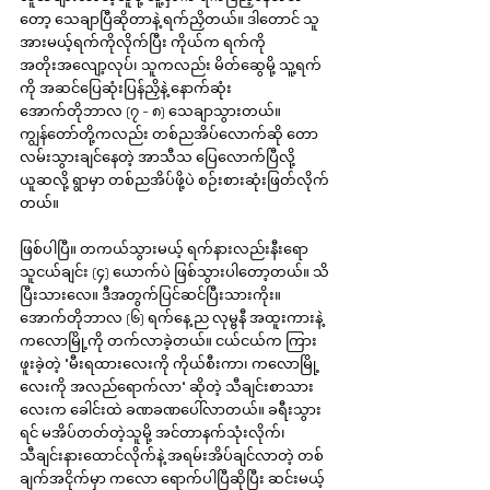
တော့ သေချာပြီဆိုတာနဲ့ ရက်ညှိတယ်။ ဒါတောင် သူ
အားမယ့်ရက်ကိုလိုက်ပြီး ကိုယ်က ရက်ကို 
အတိုးအလျော့လုပ်၊ သူကလည်း မိတ်ဆွေမို့ သူ့ရက်
ကို အဆင်ပြေဆုံးပြန်ညှိနဲ့ နောက်ဆုံး 
အောက်တိုဘာလ (၇ - ၈) သေချာသွားတယ်။ 
ကျွန်တော်တို့ကလည်း တစ်ညအိပ်လောက်ဆို တော
လမ်းသွားချင်နေတဲ့ အာသီသ ပြေလောက်ပြီလို့ 
ယူဆလို့ ရွာမှာ တစ်ညအိပ်ဖို့ပဲ စဉ်းစားဆုံးဖြတ်လိုက်
တယ်။
ဖြစ်ပါပြီ။ တကယ်သွားမယ့် ရက်နားလည်းနီးရော 
သူငယ်ချင်း (၄) ယောက်ပဲ ဖြစ်သွားပါတော့တယ်။ သိ
ပြီးသားလေ။ ဒီအတွက်ပြင်ဆင်ပြီးသားကိုး။ 
အောက်တိုဘာလ (၆) ရက်နေ့ ည လုမ္ဗနီ အထူးကားနဲ့ 
ကလောမြို့ကို တက်လာခဲ့တယ်။ ငယ်ငယ်က ကြား
ဖူးခဲ့တဲ့ "မီးရထားလေးကို ကိုယ်စီးကာ၊ ကလောမြို့
လေးကို အလည်ရောက်လာ" ဆိုတဲ့ သီချင်းစာသား
လေးက ခေါင်းထဲ ခဏခဏပေါ်လာတယ်။ ခရီးသွား
ရင် မအိပ်တတ်တဲ့သူမို့ အင်တာနက်သုံးလိုက်၊ 
သီချင်းနားထောင်လိုက်နဲ့ အရမ်းအိပ်ချင်လာတဲ့ တစ်
ချက်အငိုက်မှာ ကလော ရောက်ပါပြီဆိုပြီး ဆင်းမယ့် 