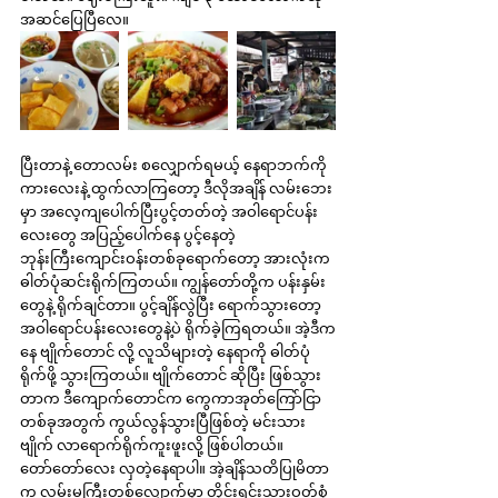
အဆင်ပြေပြီလေ။
ပြီးတာနဲ့ တောလမ်း စလျှောက်ရမယ့် နေရာဘက်ကို 
ကားလေးနဲ့ ထွက်လာကြတော့ ဒီလိုအချိန် လမ်းဘေး
မှာ အလေ့ကျပေါက်ပြီးပွင့်တတ်တဲ့ အဝါရောင်ပန်း
လေးတွေ အပြည့်ပေါက်နေ ပွင့်နေတဲ့ 
ဘုန်းကြီးကျောင်းဝန်းတစ်ခုရောက်တော့ အားလုံးက 
ဓါတ်ပုံဆင်းရိုက်ကြတယ်။ ကျွန်တော်တို့က ပန်းနှမ်း
တွေနဲ့ ရိုက်ချင်တာ။ ပွင့်ချိန်လွဲပြီး ရောက်သွားတော့ 
အဝါရောင်ပန်းလေးတွေနဲ့ပဲ ရိုက်ခဲ့ကြရတယ်။ အဲ့ဒီက
နေ ဗျိုက်တောင် လို့ လူသိများတဲ့ နေရာကို ဓါတ်ပုံ
ရိုက်ဖို့ သွားကြတယ်။ ဗျိုက်တောင် ဆိုပြီး ဖြစ်သွား
တာက ဒီကျောက်တောင်က ကွေကာအုတ်ကြော်ငြာ
တစ်ခုအတွက် ကွယ်လွန်သွားပြီဖြစ်တဲ့ မင်းသား 
ဗျိုက် လာရောက်ရိုက်ကူးဖူးလို့ ဖြစ်ပါတယ်။ 
တော်တော်လေး လှတဲ့နေရာပါ။ အဲ့ချိန်သတိပြုမိတာ
က လမ်းမကြီးတစ်လျှောက်မှာ တိုင်းရင်းသားဝတ်စုံ