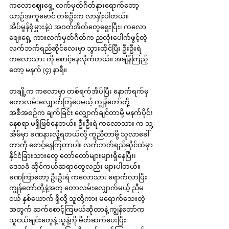
ကလောဈေးရှေ့ လက်မှတ်ဂိတ်နားရောက်တော့ 
ယာဉ်အကူမောင် တစ်ဦးက လာနှိုးပါတယ်။ 
အိပ်မှုန်စုံမွှားနဲ့ပဲ အဝတ်အိတ်တွေရွေးပြီး၊ ကလော
ဈေးရှေ့ ကားလက်မှတ်ဂိတ်က ညလုံးပေါက်ဖွင့်တဲ့ 
လက်ဘက်ရည်ဆိုင်လေးမှာ သွားထိုင်ပြီး ဦးဦးရဲ 
ကလောသား ကို စောင့်နေလိုက်တယ်။ အချိန်ကြည့်
တော့ မနက် (၄) နာရီ။
တချို့က ကလောမှာ တစ်ရက်အိပ်ပြီး နောက်ရက်မှ 
တောလမ်းလျှောက်ကြပေမယ့် ကျွန်တော်တို့
အစီအစဉ်က ချက်ခြင်း လျှောက်ချင်တာမို့ မနက်ပိုင်း 
နေစရာ မရှိဖြစ်နေတယ်။ ဦးဦးရဲ ကလောသား က သူ့
အိမ်မှာ ခဏနားလို့ရတယ်လို့ ကူညီတာမို့ သူလာခေါ်
တာကို စောင့်နေကြတာပါ။ လက်ဘက်ရည်ဆိုင်ထဲမှာ 
နိုင်ငံခြားသားတွေ တော်တော်များများရှိနေပြီး၊ 
ဒေသခံ ဆိုင်ကယ်ဆရာတွေလည်း များပါတယ်။ 
ခဏကြာတော့ ဦးဦးရဲ ကလောသား ရောက်လာပြီး 
ကျွန်တော်တို့နဲ့အတူ တောလမ်းလျှောက်မယ့် ညီမ
ငယ် နှစ်ယောက် ရှိလို့ သူတို့ကား မရောက်သေးတဲ့
အတွက် ဆက်စောင့်ကြမယ်ဆိုတာနဲ့ ကျွန်တော်က 
သူငယ်ချင်းတွေနဲ့ သူနဲ့ကို မိတ်ဆက်ပေးပြီး 