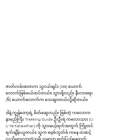
ဇာတ်လမ်းစတာက သူငယ်ချင်း (၁၀) ယောက်
လောက်ဖြစ်မယ်ထင်တယ်။ သွားဖို့လည်း နီးလာရော 
(၆) ယောက်လောက်က သေချာတယ်လို့ဆိုတယ်။ 
ဒါနဲ့ ကျွန်တော့ရဲ့ မိတ်ဆွေလည်း ဖြစ်တဲ့ ကလောက 
နာမည်ကြီး Trekking Guide ဦးဦးရဲ ကလောသား (U 
U Ye Kalawthar) ကို သွားမယ့်ရက်အတွက် ကြိုတင် 
ရက်ချိန်းယူတယ်။ သူက ဖေ့စ်ဘွတ်ခ် ကနေ တဆင့် 
လူသိများလာတဲ့သူမို့ သူ့မှာက ရက်ပြည့်နေတတ်