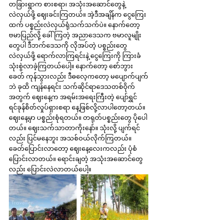
တခြားရွာက စားစရာ၊ အသုံးအဆောင်တွေနဲ့ 
လဲလှယ်ဖို့ ဈေးခင်းကြတယ်။ အဲ့ဒီအချိန်က ငွေကြေး
ထက် ပစ္စည်းလဲလှယ်ရုံသက်သက်ပဲ။ နောက်တော့ 
ဗမာပြည်လို့ ခေါ်ကြတဲ့ အညာဒေသက ဗမာလူမျိုး
တွေပါ ဒီဘက်ဒေသကို လိုအပ်တဲ့ ပစ္စည်းတွေ
လဲလှယ်ဖို့ ရောက်လာကြရင်းနဲ့ ငွေကြေးကို ကြားခံ
သုံးစွဲလာခဲ့ကြတယ်ပေါ့။ နောက်တော့ စော်ဘွား
ခေတ် ကုန်သွားလည်း ဒီဓလေ့ကတော့ မပျောက်ပျက်
ဘဲ ခုထိ ကျန်နေရင်း သက်ဆိုင်ရာဒေသတစ်ဝိုက်
အတွက် ဈေးနေ့က အရမ်းအရေးကြီးတဲ့ ပျော်ရွှင်
ရင်ခုန်စိတ်လှုပ်ရှားစရာ နေ့ဖြစ်လို့လာပါတော့တယ်။ 
ဈေးနေ့မှာ ပစ္စည်းစုံရတယ်။ တရုတ်ပစ္စည်းတွေ ပိုပေါ
တယ်။ ဈေးသက်သာတာကိုးနော်။ သုံးလို့ ပျက်ရင်
လည်း ပြင်မနေဘူး အသစ်ဝယ်လိုက်ကြတယ်။ 
ခေတ်ပြောင်းလာတော့ ဈေးနေ့လေးကလည်း ပုံစံ
ပြောင်းလာတယ်။ ရောင်းချတဲ့ အသုံးအဆောင်တွေ
လည်း ပြောင်းလဲလာတယ်ပေါ့။