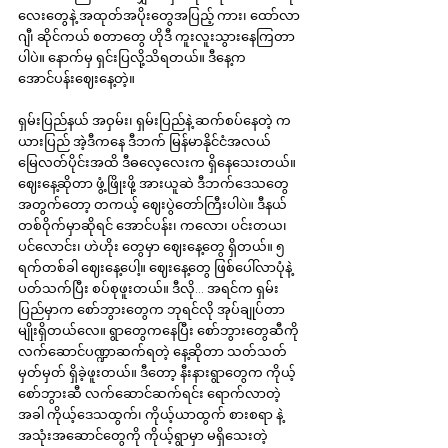
လေးတွေနဲ့ အထုတ်အပိုးတွေအပြည့် ကား၊ ထော်လာ
ဂျီ၊ ဆိုင်ကယ် စတာတွေ ဟိုဒီ ကူးလူးသွားနေကြတာ
ပါပဲ။ နောက်မှ ရှင်းပြလို့သိရတယ်။ ဒီနေ့က 
အောင်ပန်းဈေးနေ့တဲ့။
ရှမ်းပြည်နယ် အဝှမ်း၊ ရှမ်းပြည်နဲ့ ဆက်စပ်နေတဲ့ က
ယားပြည် အဲ့ဒီကနေ ဒီဘက် မြန်မာနိုင်ငံအလယ် 
မြေလတ်ပိုင်းအထိ ဒီဓလေ့လေးက ရှိနေသေးတယ်။ 
ဈေးနေ့ဆိုတာ ဖွံ့ဖြိုးဖို့ အားယူဆဲ ဒီဘက်ဒေသတွေ
အတွက်တော့ တကယ့် ဈေးပွဲတော်ကြီးပါပဲ။ ဒီနယ်
တစ်ဝိုက်မှာဆိုရင် အောင်ပန်း၊ ကလော၊ ပင်းတယ၊ 
ပင်လောင်း၊ ဟဲဟိုး တွေမှာ ဈေးနေ့တွေ ရှိတယ်။ ၅ 
ရက်တစ်ခါ ဈေးနေ့ပေါ့။ ဈေးနေ့တွေ ဖြစ်ပေါ်လာပုံနဲ့ 
ပတ်သက်ပြီး စပ်စုဖူးတယ်။ ဒီလို... အရင်က ရှမ်း
ပြည်မှာက စော်ဘွားတွေက ဘုရင်လို အုပ်ချုပ်တာ
မျိုးရှိတယ်လေ။ ရွာတွေကနေပြီး စော်ဘွားတွေဆီကို 
လက်ဆောင်ပဏ္ဍာဆက်ရတဲ့ နေ့ဆိုတာ သတ်သတ်
မှတ်မှတ် ရှိခဲ့ဖူးတယ်။ ဒီတော့ နီးနားရွာတွေက ကိုယ့်
စော်ဘွားဆီ လက်ဆောင်ဆက်ရင်း ရောက်လာတဲ့
အခါ ကိုယ့်ဒေသထွက်၊ ကိုယ့်ယာထွက် စားစရာ နဲ့ 
အသုံးအဆောင်တွေကို ကိုယ့်ရွာမှာ မရှိသေးတဲ့ 