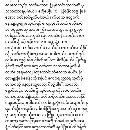
စားတွေလည်း သယ်မလာပါနဲ့ (မိုးတွင်းကာလဆို ပို
သတိထားရပါမယ်)။ ပေါ့ပေါ့ပါးပါး ဖြစ်နိုင်သမျှ ဖြစ်
အောင် ဝတ်ဆင်ဖို့လိုပါတယ်။ ကိုယ်က လျှောက်
နေကျလူမျိုးမဟုတ်ရင် ကျောပိုးအိတ်ထဲ မလိုအပ်
ဘဲ ပစ္စည်းတွေ အများကြီး သယ်မသွားပါနဲ့။ ရွာမှာ 
တစ်ညအိပ်စာအတွက် လုံလောက်တဲ့ အဝတ်အစား 
(သယ်လို့ပေါ့မယ့်ဟာလေးတွေ) နဲ့ ဆေး၊ 
အသုံးအဆောင်လောက်ပဲ သယ်ပါ။ တကယ်သယ်နိုင်
လို့ သယ်တာကိုတော့ အားပေးပါတယ်။ မဟုတ်ရင် 
လမ်းမှာ လွှင့်ပစ်ချင်စိတ်ပေါ်လာပါလိမ့်မယ်။ မြက်ရှ
နိုင်လို့ အတိုလေးတွေ ဝတ်တာ သတိထားဖို့လိုပါ
တယ်။ အရမ်းကျပ်တဲ့ဘောင်းဘီတွေက ပေါင်ပွန်း
တာမျိုးဖြစ်စေနိုင်တဲ့အပြင် ကျော်ရ လွှားရ ကုတ်ဖဲ့
တက်ရတဲ့ နေရာတွေလည်း ရှိလို့ ဒါမျိုးကိုလည်း 
ရှောင်သင့်ပါတယ်။ ဦးထုပ်တော့ လိုအပ်ပါတယ်။ 
လက်ရှည်အင်္ကျီလည်း ဝတ်သင့်တယ်။ နေလောင်နိုင်
ချေအရမ်းများပါတယ်။ တစ်နေ့လုံး လမ်းလျှောက်နေ
ရမယ်ဆိုတာရယ်၊ သစ်ပင်ကြီးတွေအောက် သွားနေရ
မှာမဟုတ်ဘူး ဆိုတာလေး ကြိုတွေးထားပါ။ ဆေး
ကတော့ အစာကြေဆေး၊ အကိုက်အခဲပျောက်ဆေး 
နဲ့ ဒါဏ်ကြေဆေးတွေလောက်ဆို ရပါပြီ။ ဓါတ်ပုံရိုက်