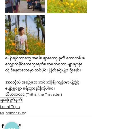
ပြောချင်တာတွေ အရမ်းများတော့ ခုထိ တောလမ်းမ
လျှောက်နိုင်သေးဘူးရယ်။ စာဖတ်ရတာ များမှာစိုး
လို့ ဒီနေရာလေးမှာ တစ်ပိုင်း ဖြတ်ခွင့်ပြုပါဦးနော်။
အားလုံးပဲ အစဉ်ဘေးကင်းလုံခြုံ ကျန်းမာပြည့်စုံ 
ပျော်ရွှင်စွာ ခရီသွားနိုင်ကြပါစေ။
သီဟလုလင် (Thiha, the Traveller) 
ရှမ်းပြည်နယ်
Local Trips
Myanmar Blog