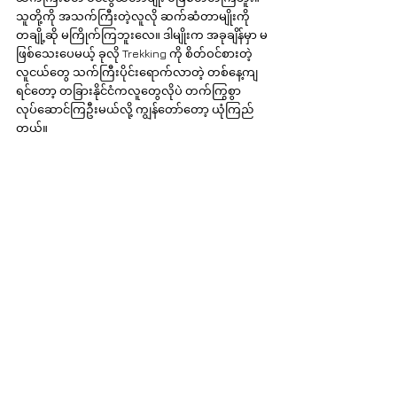
သူတို့ကို အသက်ကြီးတဲ့လူလို ဆက်ဆံတာမျိုးကို 
တချို့ဆို မကြိုက်ကြဘူးလေ။ ဒါမျိုးက အခုချိန်မှာ မ
ဖြစ်သေးပေမယ့် ခုလို Trekking ကို စိတ်ဝင်စားတဲ့
လူငယ်တွေ သက်ကြီးပိုင်းရောက်လာတဲ့ တစ်နေ့ကျ
ရင်တော့ တခြားနိုင်ငံကလူတွေလိုပဲ တက်ကြွစွာ 
လုပ်ဆောင်ကြဦးမယ်လို့ ကျွန်တော်တော့ ယုံကြည်
တယ်။