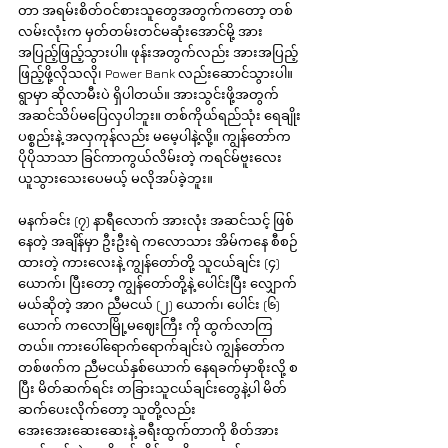
တာ အရမ်းစိတ်ဝင်စားသူတွေအတွက်ကတော့ တစ်
လမ်းလုံးက မှတ်တမ်းတင်မဆုံးအောင်မို့ အား
အပြည့်ဖြည့်သွားပါ။ ဖုန်းအတွက်လည်း အားအပြည့်
ဖြည့်ဖို့လိုသလို၊ Power Bank လည်းဆောင်သွားပါ။ 
ရွာမှာ ဆိုလာမီးပဲ ရှိပါတယ်။ အားသွင်းဖို့အတွက် 
အဆင်သိပ်မပြေလှပါဘူး။ တစ်ကိုယ်ရည်သုံး ရေချိုး
ပစ္စည်းနဲ့ အလှကုန်လည်း မမေ့ပါနဲ့လို့။ ကျွန်တော်က 
ပိုပိုသာသာ ခြင်ကာကွယ်လိမ်းတဲ့ ကရင်မ်ဗူးလေး 
ယူသွားသေးပေမယ့် မလိုအပ်ခဲ့ဘူး။
မနက်ခင်း (၇) နာရီလောက် အားလုံး အဆင်သင့် ဖြစ်
နေတဲ့ အချိန်မှာ ဦးဦးရဲ ကလောသား အိမ်ကနေ စီစဉ်
ထားတဲ့ ကားလေးနဲ့ ကျွန်တော်တို့ သူငယ်ချင်း (၄) 
ယောက်၊ ပြီးတော့ ကျွန်တော်တို့နဲ့ ပေါင်းပြီး လျှောက်
မယ်ဆိုတဲ့ အာဂ ညီမငယ် (၂) ယောက်၊ ပေါင်း (၆) 
ယောက် ကလောမြို့မဈေးကြီး ကို ထွက်လာကြ
တယ်။ ကားပေါ်ရောက်ရောက်ချင်းပဲ ကျွန်တော်က 
တစ်ဖက်က ညီမငယ်နှစ်ယောက် နေရခက်မှာစိုးလို့ စ
ပြီး မိတ်ဆက်ရင်း တခြားသူငယ်ချင်းတွေနဲ့ပါ မိတ်
ဆက်ပေးလိုက်တော့ သူတို့လည်း 
အေးအေးဆေးဆေးနဲ့ ခရီးထွက်တာကို စိတ်အား