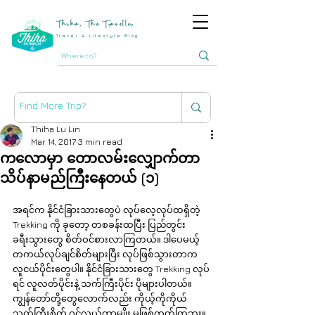
Thiha, The Traveller
Travel & Lifestyle Blog
Thiha Lu Lin
Mar 14, 2017
3 min read
ကလောမှာ တောလမ်းလျှောက်တာ
သိပ်နာမည်ကြီးနေတယ် (၁)
အရင်က နိုင်ငံခြားသားတွေပဲ လုပ်လေ့လုပ်ထရှိတဲ့ 
Trekking ကို ခုတော့ တစခန်းထပြီး ပြည်တွင်း
ခရီးသွားတွေ စိတ်ဝင်စားလာကြတယ်။ ဒါပေမယ့် 
တကယ်လုပ်ချင်စိတ်များပြီး လုပ်ဖြစ်သွားတာက 
လူငယ်ပိုင်းတွေပါ။ နိုင်ငံခြားသားတွေ Trekking လုပ်
ရင် လူလတ်ပိုင်းနဲ့ သက်ကြီးပိုင်း ပိုများပါတယ်။ 
ကျွန်တော်တို့တွေလောက်လည်း ကိုယ့်ကိုကိုယ် 
သက်ကြီးစိတ် ဝင်လွယ်တာမျိုး မဖြစ်တတ်ကြဘူး။ 