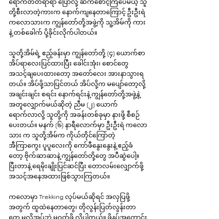
ရောက်တတ်ရာရာ ပြောလို့ ဆက်စောင့်ကြပေမယ့် သူ
တို့စီးလာတဲ့ကားက နောက်ကျနေတာကြောင့် ဦးဦးရဲ 
ကလောသားက ကျွန်တော်တို့အဖွဲ့ကို သူ့အိမ်ကို ကား
နဲ့ တစ်ခေါက် ပို့ခိုင်းလိုက်ပါတယ်။
သူတို့အိမ်ရဲ့ ဧည့်ခန်းမှာ ကျွန်တော်တို့ (၄) ယောက်စာ 
အိပ်ရာလေးပြင်ထားပြီး ခေါင်းအုံး၊ စောင်တွေ 
အသင့်ချပေးထားတော့ အတော်လေး အားနာသွားရ
တယ်။ အိပ်ဖို့သာပြင်တယ် အိပ်လို့က မပျော်တော့လို့ 
အချင်းချင်း စရင်း နောက်ရင်းနဲ့ ကျွန်တော်တို့အဖွဲ့နဲ့ 
အတူလျှောက်မယ်ဆိုတဲ့ ညီမ (၂) ယောက် 
ရောက်လာလို့ သူတို့ကို အခန်းတစ်ခုမှာ နားဖို့ စီစဉ်
ပေးတယ်။ မနက် (၆) နာရီလောက်မှာ ဦးဦးရဲ ကလော
သား က သူတို့အိမ်က ကိုယ်တိုင်ကြော်တဲ့ 
အီကြာကွေး ပူပူလေးကို ကော်ဖီနွေးနွေးနဲ့ ဧည့်ခံ
တော့ ဗိုက်ဆာဆာနဲ့ ကျွန်တော်တို့တွေ အပီဆွဲပေါ့။ 
ပြီးတာနဲ့ ရေမိုးချိုးပြင်ဆင်ပြီး တောလမ်းလျှောက်ဖို့ 
အသင့်အနေအထားဖြစ်သွားကြတယ်။
ကလောမှာ Trekking လုပ်မယ်ဆိုရင် အလှပြဖို့
အတွက် ထူထဲနေတာတွေ၊ တိုလွန်းပြတ်လွန်းတာ
တွေ မလိုအပ်ဘဲ မဝတ်ဖို့ လိုပါတယ်။ ဖိနပ်အကောင်း