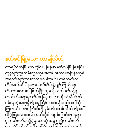
နယ်စပ်မြို့လေး တာချီလိတ်
တာချီလိတ်မြို့ဟာ ထိုင်း - မြန်မာ နယ်စပ်မြို့ဖြစ်ပြီး 
ကုန်စည်ကူးသန်းသူတွေ၊ အလုပ်အသွားအပြန်တွေနဲ့ 
အတော်စည်ကားသက်ဝင်ပါတယ်။ တစ်ဘက်က 
ထိုင်းနယ်စပ်မြို့လေး မယ်ဆိုင် နဲ့ ချစ်ကြည်ရေး
တံတားလေးပေါ် ဖြတ်ပြီး ကူးလို့ လည်ပတ်လို့ရ
တယ်။ ဒီနေရာမှာ ထိုင်း၊ မြန်မာ၊ လာအို သုံးနိုင်ငံ ထိ
စပ်နေတဲ့နေရာရှိလို့ ရွှေတြိဂံဒေသလို့လည်း ခေါ်ဆို
ကြတယ်။ တာချီလိတ်ကို ရှမ်းလို တာစီလိတ် လို့ ခေါ်
ဆိုခဲ့ကြသေးတယ်။ မယ်ဆိုင်ချောင်းဖြတ်တဲ့နေရာ
မှာ မယ်ဇလီပင်ရှိခဲ့ဖူးတာကို အစွဲပြုပြီး မယ်ဇလီ
လှေဆိပ် ကို ရှမ်းလို ခေါ်ဆိုတာ ဖြစ်ပါတယ်။ အရင်