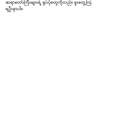
ဆရာတော်ကြီးများရဲ့ ရုပ်ပုံတွေကိုလည်း ဖူးတွေ့ကြ
ရဦးမှာပါ။