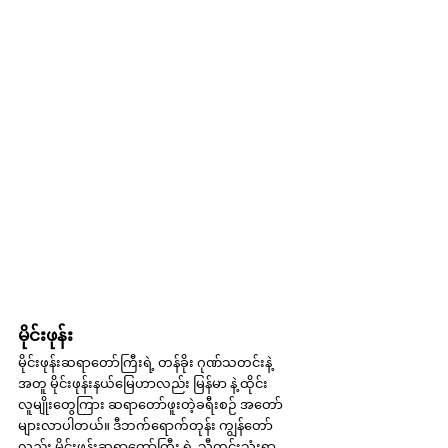
မိုင်းဖုန်း
မိုင်းဖုန်းဆရာတော်ကြီးရဲ့ တန်ခိုး ဂုဏ်သတင်းနဲ့
အတူ မိုင်းဖုန်းနယ်မြေဟာလည်း မြန်မာ နဲ့ ထိုင်း 
လူမျိုးတွေကြား ဆရာတော်ဖူးတဲ့ခရီးစဉ် အတော်
များလာပါတယ်။ ဒီဘက်ရောက်တုန်း ကျွန်တော်
လည်း မိုင်းဖုန်းဆရာတော်ကြီး ရဲ့ သီတင်းသုံးရာ