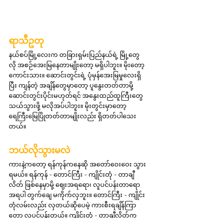
ရာသီဥတု
နယ်စပ်မြို့လေးက တခြားရှမ်းပြည်နယ်ရဲ့ မြို့တွေ
လို အစဉ်အေးမြနေတာမျိုးတော့ မရှိပါဘူး။ မိုးတော့ 
ကောင်းသား။ ဆောင်းတွင်းရဲ့ ပုံမှန်အေးမြမှုလေးရှိ
ပြီး ကျန်တဲ့ အချိန်တွေမှာတော့ ပူနွေးတတ်တာမို့ 
ဆောင်းတွင်းပိုင်းမဟုတ်ရင် အနွေးထည်ထူကြီးတွေ 
သယ်သွားဖို့ မလိုအပ်ပါဘူး။ မိုးတွင်းမှာတော့ 
ရေကြီးမြေပြိုတတ်တာမျိုးလည်း ရှိတတ်ပါသေး
တယ်။
ဘယ်လိုသွားမလဲ
ကားနဲ့ကတော့ ရန်ကုန်ကနေဆို အတော်ဝေးဝေး သွား
ရမယ်။ ရန်ကုန် - တောင်ကြီး - ကျိုင်းတုံ - တာချီ
လိတ် ဖြစ်နေမှာမို့ ဈေးအရရော၊ လူပင်ပန်းတာရော
အရပါ တွက်ချေ မကိုက်လှဘူး။ တောင်ကြီး - ကျိုင်း
တုံလမ်းလည်း လှတယ်ဆိုပေမဲ့ ကားစီးရချိန်ကြာ
တော့ လူပင်ပန်းတယ်။ ကျိုင်းတုံ - တာချီလိတ်က 