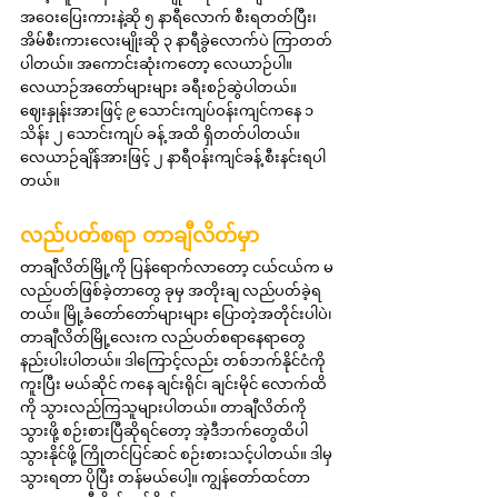
အဝေးပြေးကားနဲ့ဆို ၅ နာရီလောက် စီးရတတ်ပြီး၊ 
အိမ်စီးကားလေးမျိုးဆို ၃ နာရီခွဲလောက်ပဲ ကြာတတ်
ပါတယ်။ အကောင်းဆုံးကတော့ လေယာဉ်ပါ။ 
လေယာဉ်အတော်များများ ခရီးစဉ်ဆွဲပါတယ်။ 
ဈေးနှုန်းအားဖြင့် ၉ သောင်းကျပ်ဝန်းကျင်ကနေ ၁ 
သိန်း ၂ သောင်းကျပ် ခန့် အထိ ရှိတတ်ပါတယ်။ 
လေယာဉ်ချိန်အားဖြင့် ၂ နာရီဝန်းကျင်ခန့် စီးနင်းရပါ
တယ်။
လည်ပတ်စရာ တာချီလိတ်မှာ
တာချီလိတ်မြို့ကို ပြန်ရောက်လာတော့ ငယ်ငယ်က မ
လည်ပတ်ဖြစ်ခဲ့တာတွေ ခုမှ အတိုးချ လည်ပတ်ခဲ့ရ
တယ်။ မြို့ခံတော်တော်များများ ပြောတဲ့အတိုင်းပါပဲ၊ 
တာချီလိတ်မြို့လေးက လည်ပတ်စရာနေရာတွေ 
နည်းပါးပါတယ်။ ဒါကြောင့်လည်း တစ်ဘက်နိုင်ငံကို 
ကူးပြီး မယ်ဆိုင် ကနေ ချင်းရိုင်၊ ချင်းမိုင် လောက်ထိ
ကို သွားလည်ကြသူများပါတယ်။ တာချီလိတ်ကို 
သွားဖို့ စဉ်းစားပြီဆိုရင်တော့ အဲ့ဒီဘက်တွေထိပါ 
သွားနိုင်ဖို့ ကြိုတင်ပြင်ဆင် စဉ်းစားသင့်ပါတယ်။ ဒါမှ 
သွားရတာ ပိုပြီး တန်မယ်ပေါ့။ ကျွန်တော်ထင်တာ