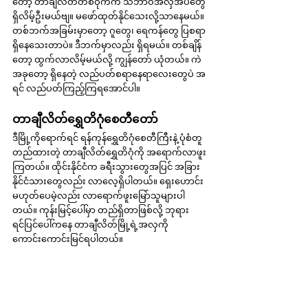
တော့ တာချီလိတ်တစ်ဝိုက်က သဘာဝအလှအပတွေ 
ရှိလိမ့်ဦးမယ်ဗျ။ မဖော်ထုတ်နိုင်သေးလို့သာနေမယ်။ 
တစ်ဘက်အခြမ်းမှာတော့ ဂူတွေ၊ ရေကန်တွေ ပြစရာ 
ရှိနေသေးတာပဲ။ ဒီဘက်မှာလည်း ရှိရမယ်။ တစ်ချိန်
တော့ ထွက်လာလိမ့်မယ်လို့ ကျွန်တော် ယုံတယ်။ ကဲ 
အခုတော့ ရှိနေတဲ့ လည်ပတ်စရာနေရာလေးတွေပဲ အ
ရင် လည်ပတ်ကြည့်ကြရအောင်ပါ။
တာချီလိတ်ရွှေတိဂုံစေတီတော်
ဒီမြို့ကိုရောက်ရင် ရန်ကုန်ရွှေတိဂုံစေတီကြီးနဲ့ ပုံစံတူ 
တည်ထားတဲ့ တာချီလိတ်ရွှေတိဂုံကို အရောက်လာဖူး
ကြတယ်။ ထိုင်းနိုင်ငံက ခရီးသွားတွေအပြင် အခြား
နိုင်ငံသားတွေလည်း လာလေ့ရှိပါတယ်။ ရှေးဟောင်း
မဟုတ်ပေမဲ့လည်း လာရောက်ဖူးမြော်သူများပါ
တယ်။ ကုန်းမြင့်ပေါ်မှာ တည်ရှိတာဖြစ်လို့ ဘုရား
ရင်ပြင်ပေါ်ကနေ တာချီလိတ်မြို့ရဲ့အလှကို 
ကောင်းကောင်းမြင်ရပါတယ်။ 