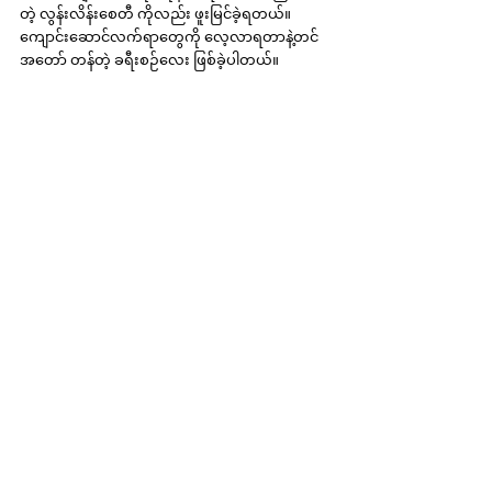
တဲ့ လွန်းလိန်းစေတီ ကိုလည်း ဖူးမြင်ခဲ့ရတယ်။ 
ကျောင်းဆောင်လက်ရာတွေကို လေ့လာရတာနဲ့တင် 
အတော် တန်တဲ့ ခရီးစဉ်လေး ဖြစ်ခဲ့ပါတယ်။