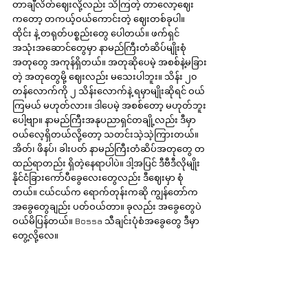
တာချီလိတ်ဈေးလို့လည်း သိကြတဲ့ တာလော့ဈေး
ကတော့ တကယ့်ဝယ်ကောင်းတဲ့ ဈေးတစ်ခုပါ။ 
ထိုင်း နဲ့ တရုတ်ပစ္စည်းတွေ ပေါတယ်။ ဖက်ရှင်
အသုံးအဆောင်တွေမှာ နာမည်ကြီးတံဆိပ်မျိုးစုံ 
အတုတွေ အကုန်ရှိတယ်။ အတုဆိုပေမဲ့ အစစ်နဲ့မခြား
တဲ့ အတုတွေမို့ ဈေးလည်း မသေးပါဘူး။ သိန်း ၂၀ 
တန်လောက်ကို ၂ သိန်းလောက်နဲ့ ရမှာမျိုးဆိုရင် ဝယ်
ကြမယ် မဟုတ်လား။ ဒါပေမဲ့ အစစ်တော့ မဟုတ်ဘူး
ပေါ့ဗျာ။ နာမည်ကြီးအနုပညာရှင်တချို့လည်း ဒီမှာ 
ဝယ်လေ့ရှိတယ်လို့တော့ သတင်းသဲ့သဲ့ကြားတယ်။ 
အိတ်၊ ဖိနပ်၊ ခါးပတ် နာမည်ကြီးတံဆိပ်အတုတွေ တ
ထည်ရာတည်း ရှိတဲ့နေရာပါပဲ။ ဒါ့အပြင် ဒီဗီဒီလိုမျိုး 
နိုင်ငံခြားကော်ပီခွေလေးတွေလည်း ဒီဈေးမှာ စုံ
တယ်။ ငယ်ငယ်က ရောက်တုန်းကဆို ကျွန်တော်က 
အခွေတွေချည်း ပတ်ဝယ်တာ။ ခုလည်း အခွေတွေပဲ 
ဝယ်မိပြန်တယ်။ Bossa သီချင်းပုံစံအခွေတွေ ဒီမှာ 
တွေ့လို့လေ။