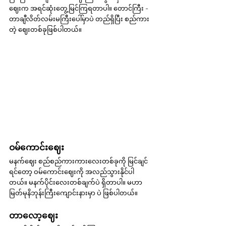
ဈေးက အရင်ဆုံးတွေ့မြင်ကြရတာပါ။ တောင်ကြီး - 
တာချီလိတ်လမ်းမကြီးပေါ်မှာပဲ တည်ရှိပြီး စည်ကား
တဲ့ ဈေးတစ်ခုဖြစ်ပါတယ်။
ဝမ်ကောင်းဈေး
မနက်ဈေး စည်စည်ကားကားလေးတစ်ခုကို မြင်ချင်
ရင်တော့ ဝမ်ကောင်းဈေးကို အလည်သွားနိုင်ပါ
တယ်။ မနက်ပိုင်းလေးတစ်ချက်ပဲ ရှိတာပါ။ မဟာ
မြတ်မုနိဘုန်းကြီးကျောင်းနားမှာ ပဲ ဖြစ်ပါတယ်။
တာလော့ဈေး