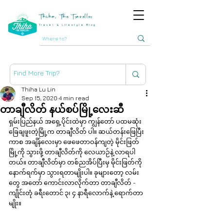
Thiha, The Traveller
Travel & Lifestyle Blog
Thiha Lu Lin
Sep 15, 2020
4 min read
တာချီလိတ် နယ်စပ်မြို့လေးဆီ
ရှမ်းပြည်နယ် အရှေ့ပိုင်းထဲမှာ ကျွန်တော် ပထမဆုံး
ခြေချဖူးတဲ့မြို့က တာချီလိတ် ပါ။ ဆယ်တန်းဖြေပြီး
ကာစ အချိန်လေးမှာ ဖေဖေတာဝန်ကျတဲ့ မိုင်းဖြတ်
မြို့ကို သွားဖို့ တာချီလိတ်ကို လေယာဉ်နဲ့ လာရပါ
တယ်။ တာချီလိတ်မှာ တစ်ညအိပ်ပြီးမှ မိုင်းဖြတ်ကို 
နောက်ရက်မှာ သွားရတာမျိုးပါ။ ခုများတော့ လမ်း
တွေ အတော် ကောင်းလာလိုက်တာ တာချီလိတ် - 
ကျိုင်းတုံ ခရီးတောင် ၃၊ ၄ နာရီလောက်နဲ့ ရောက်တာ
မျိုး။