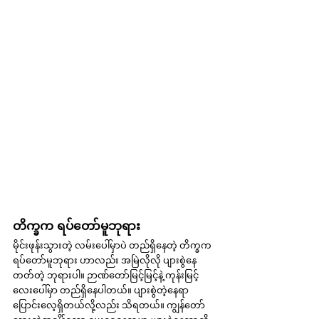
တိက္ခက ရပ်တော်မူဘုရား
မိုင်းဖုန်းသွားတဲ့ လမ်းပေါ်မှာပဲ တည်ရှိနေတဲ့ တိက္ခက 
ရပ်တော်မူဘုရား ဟာလည်း အမြဲလိုလို ပျားစွဲနေ
တတ်တဲ့ ဘုရားပါ။ ဉာဏ်တော်မြင့်မြင့်နဲ့ ကုန်းမြင့်
လေးပေါ်မှာ တည်ရှိနေပါတယ်။ ပျားစွဲတဲ့နေရာ 
ပြောင်းလေ့ရှိတယ်လို့လည်း သိရတယ်။ ကျွန်တော်