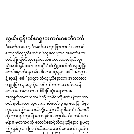
လွယ်ယွန်းခမ်းရှေးဟောင်းစေတီတော်
ဒီစေတီကတော့ ဒီအရပ်မှာ ထူးခြားတယ်။ တောင်
စောင့်ဘီလူးညီနောင် ရုပ်တုတွေနဲ့တင် အတော်လေး 
တစ်မျိုးဖြစ်မိသွားနိုင်တယ်။ တောင်စောင့်ဘီလူး
ညီနောင် ရုပ်တုက တာချီလိတ်မြို့ဘက်ကို လှည့်ပြီး 
စောင့်ရှောက်နေဟန်ပေါ့လေ။ ဆုနန္ဒာ (ခေါ်) အဝတ္တာ 
နဲ့ ဆုနန္ဒီ (ခေါ်) နဝတ္တာ ဘီလူးညီနောင်က အသားစား
ကျူးပြီး လူတွေကိုပါ ဖမ်းဆီးစားသောက်နေလို့ 
ဂေါတမဘုရား က တန်ခိုးပြဆုံးမရာကနေ 
အကျွတ်တရားရတယ်လို့ သမိုင်းကို ဖော်ပြထားတာ 
ဖတ်ရပါတယ်။ ဘုရားက ဆံတော် ၃ ဆူ ပေးပြီး ဒီမှာ 
ဘုရားတည် စေတယ်လို့လည်း သိရပါတယ်။ ဒီစေတီ
ကို သွားရင် ထူးခြားတာ နှစ်ခု တွေ့ပါမယ်။ တစ်ခုက 
မိန်းမ မတက်ရတဲ့ တောင်စောင့်ဘီလူးညီနောင် ရုပ်တု
ကြီး နှစ်ခု ပါ။ ကြက်သီးထလောက်စေတယ်။ ဒုတိယ