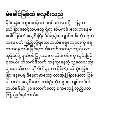
မဲခေါင်မြစ်ထဲ လှေစီးလည်
မိုင်းဖုန်းကျောင်းဝန်းထဲ မဝင်ခင် လာအို - မြန်မာ 
နယ်ခြားစောင့်တပ်တွေ ရှိရာ ဆိပ်ကမ်းလေးကနေ မဲ
ခေါင်မြစ်ထဲ လှေစီးပြီး မိုင်းဖုန်းကျောင်းဝန်းကို ရေထဲ
ကနေ ပတ်ကြည့်လို့ရသေးတယ်။ ရွှေကျောင်းကို ရေ
ထဲကနေ လှမ်းမြင်ရတယ်။ တစ်ဘက်မှာလည်း လာ
အိုနိုင်ငံရဲ့ နယ်စပ်မြို့လေးက ဆိပ်ကမ်းကို လှမ်းမြင်
ရတယ်။ ဟိုဘက်ဒီဘက် ကုန်ကူးနေတဲ့ သူတွေလည်း 
များတယ်။ တာချီလိတ်မှာက ထိုင်းနဲ့ မယ်ဆိုင်မြစ် 
ခြားနေပေမဲ့ ဒီနေရာမှာတော့ လာအိုနဲ့ ခြားနေတာ ဖြစ်
ပါတယ်။ လှေစီးခက တစ်ဦးကို ၁၅၀၀ ကျပ်ထင်ပါ
တယ်။ မိနစ် ၂၀ လောက်တော့ စက်လှေနဲ့ လှည့်ပတ်
ကြည့်ခွင့်ရခဲ့တယ်။