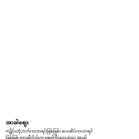
အာခါဈေး
ကျိုင်းတုံဘက်ကလာရင်ဖြစ်ဖြစ်၊ လေဆိပ်ကလာရင်
ဖြစ်ဖြစ် တာချီလိတ်က ဈေးကြီးတွေထဲမှာ အာခါ