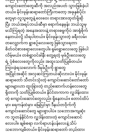
ကျောင်းတော်တွေဆီကို အလည်အပတ် သွားဖြစ်ခဲ့ပါ
တယ်။ မိုင်းဖုန်းဆရာတော်ကြီးကတော့ အခုနှစ်ပိုင်း
တွေမှာ လူသူတွေနဲ့ ဝေးဝေး တရားအားထုတ်ဖို့ဆို
ပြီး ဘယ်အရပ်ဘယ်ဆီမှာ ရောက်နေမှန်း ဘယ်သူမှ 
မသိကြရတဲ့ အနေအထားနဲ့ တရားဓမ္မကိုပဲ အာရုံစိုက်
နေတယ်လို့ သိရပါတယ်။ မိုင်းဖုန်းသွားတဲ့ ခရီးလမ်း
တလျှောက်က ရွာစဉ်လေးတွေ ဖြစ်သွားရတာ 
စိတ်ဝင်စားစရာလေးတွေပါ။ ရှမ်းရွာလေးတွေ ဖြစ်ပါ
လိမ့်မယ်။ တစ်ရွာဝင်ခါနီး တွေ့ရတဲ့ မုခ်ဦးလေးတွေ
ရဲ့ ပုံစံလေးတွေကိုလည်း အထူးသတိပြုမိတယ်။ 
ကြားခဲ့ရသလောက် ဒီမုခ်ဦးကို ရွာတွေ 
အပြိုင်အဆိုင် အလှဆင်ကြတယ်ဆိုလားပဲ။ မိုင်းဖုန်း
ဆရာတော် သီတင်းသုံးတဲ့ ကျောင်းဆောင်တော်တော်
များများဟာ ထူးခြားတဲ့ တည်ဆောက်ဟန်လေးတွေ 
ရှိတာကို သတိပြုမိတယ်။ နိုင်ငံတကာက လှူဒါန်းထား
တဲ့ ကျောင်းဆောင်တွေလည်း ရှိနေတယ်။ တောင်ထိပ်
မှာ၊ ရေကန်ထဲမှာ၊ မြေပြင်မှာ ဒီနယ်တဝိုက်ကို 
ကျောင်းဆောင်တွေ များစွာပါပဲ။ သဘောအကျဆုံး
က ဘူတန်နိုင်ငံက လှူဒါန်းထားတဲ့ ကျောင်းဆောင်
လေးပါ။ ချစ်စရာ လက်ရာဟန်ပန်လေးနဲ့ သိပ်
သဘောကျမိတယ်။ မိုင်းဖုန်းဆရာတော် တည်ထား