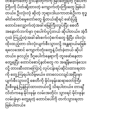
တစ်ခုကတော့ ဌာပနာတိုက်ကို မြင်တွေ့ရတဲ့ ဂူပေါက်
ကြီးကို ပိတ်ဆို့ထားတဲ့ ကျောက်တုံးကြီးတွေ ဖြစ်ပါ
တယ်။ ဦးလုံးလုံ ဆိုတဲ့ ဘုရားဒါယကာတစ်ဦးက ဗုဒ္ဓ
ဓါတ်တော်မွေတော်တွေ ရှိတယ်ဆိုရင် ဖော်ပြဖို့ 
တောင်းလျှောက်တဲ့အခါ မြေကြီးလှုပ်ပြီး စေတီ 
အနောက်ဘက်မှာ ဂုပေါက်ပွင့်တယ် ဆိုပါတယ်။ အဲ့ဒီ 
ဂူထဲ ကြည့်တဲ့အခါ ဓါးစက်လှံစက်တွေ ရှိပြီး ဝါးလုံး 
ထိုးထည့်တာ ဝါးလုံးပျက်စီးသွားလို့ အန္တရာယ်မဖြစ်
ရလေအောင် ကျောက်တုံးတွေနဲ့ ပိတ်ခဲ့တယ် ဆိုပါ
တယ်။ ခုလည်း ဒီဂူပေါက်နေရာကို တူးဖော်နေတာ 
တွေ့ရပြီး တောင်စောင့်နတ်တွေ က အချိန်မတန်သေး
လို့ တားဆီးတာကြောင့် လုပ်ငန်းရပ်ဆိုင်းထားရတာ
ကို တွေ့ကြရပါလိမ့်မယ်။ တာလေငလျင်အပြီးမှာ 
ပျက်စီးသွားလို့ စေတီကို မိုင်းဖုန်းဆရာတော်ကြီး
ဦးစီးမှုနဲ့ ပြန်ပြင်ထားတယ်လို့ သိရပါတယ်။ တာချီ
လိတ်ကနေ မိုင်းဖုန်း လမ်းအတိုင်း သွားရင် မိုင်းဖုန်း
လမ်းခွဲမှာ တွေ့ရတဲ့ တောင်ပေါ်ကို တက်သွားရတာ
ဖြစ်ပါတယ်။