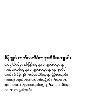
စိန်ဂျုဒ် ကက်သလိခ်ဘုရားရှိခိုးကျောင်း
တာချီလိတ်မှာ နှစ်ခြင်းဘုရားကျောင်းတွေရော၊ 
ကက်သလစ်ဘုရားကျောင်းတွေရော များစွာရှိပါ
တယ်။ ဒီ စိန်ဂျုဒ် ကက်သလိခ်ဘုရားရှိခိုးကျောင်း
ကတော့ ပရဟိတဂေဟာတစ်ခုနဲ့ တွဲဖက်ထားတာ 
ဖြစ်ပါတယ်။ ဘုရားကျောင်းရဲ့ မျက်နှာချင်းဆိုင်မှာ 
ဂေဟာ က ရှိပါတယ်။