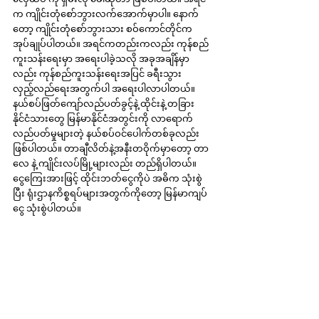
က ကျိုင်းတုံစော်ဘွားလက်အောက်မှာပါ။ နောက်
တော့ ကျိုင်းတုံစော်ဘွားသား စဝ်ကောင်တိုင်က 
အုပ်ချုပ်ပါတယ်။ အရင်ကတည်းကလည်း ကုန်စည်
ကူးသန်းရေးမှာ အရေးပါခဲ့သလို အခုအချိန်မှာ
လည်း ကုန်စည်ကူးသန်းရေးအပြင် ခရီးသွား
လှည့်လည်ရေးအတွက်ပါ အရေးပါလာပါတယ်။ 
နယ်စပ်ဖြတ်ကျော်လည်ပတ်ခွင့်နဲ့ ထိုင်းနဲ့ တခြား
နိုင်ငံသားတွေ မြန်မာနိုင်ငံအတွင်းကို လာရောက်
လည်ပတ်မှုများတဲ့ နယ်စပ်ဝင်ပေါက်တစ်ခုလည်း 
ဖြစ်ပါတယ်။ တာချီလိတ်နဲ့အနီးတဝိုက်မှာတော့ တာ
လေ နဲ့ ကျိုင်းလပ်မြို့များလည်း တည်ရှိပါတယ်။ 
ငွေကြေးအားဖြင့် ထိုင်းဘတ်ငွေကိုပဲ အဓိက သုံးစွဲ
ပြီး ရုံးဌာနကိစ္စရပ်များအတွက်ကိုတော့ မြန်မာကျပ်
ငွေ သုံးစွဲပါတယ်။