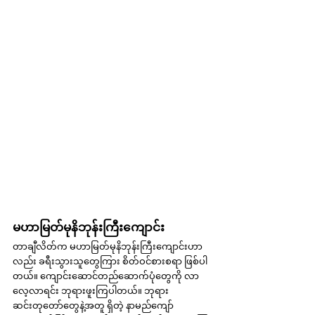
မဟာမြတ်မုနိဘုန်းကြီးကျောင်း
တာချီလိတ်က မဟာမြတ်မုနိဘုန်းကြီးကျောင်းဟာ
လည်း ခရီးသွားသူတွေကြား စိတ်ဝင်စားစရာ ဖြစ်ပါ
တယ်။ ကျောင်းဆောင်တည်ဆောက်ပုံတွေကို လာ
လေ့လာရင်း ဘုရားဖူးကြပါတယ်။ ဘုရား
ဆင်းတုတော်တွေနဲ့အတူ ရှိတဲ့ နာမည်ကျော်