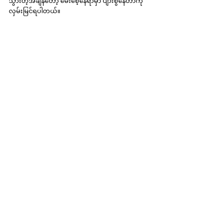
သွားတဲ့အချိန်တော့ မေးစေ့နေရာမှာ ပျားစွဲနေတာကို 
လှမ်းမြင်ရပါတယ်။