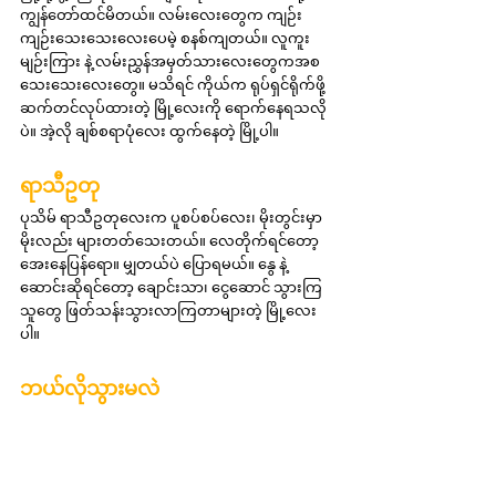
ကျွန်တော်ထင်မိတယ်။ လမ်းလေးတွေက ကျဉ်း
ကျဉ်းသေးသေးလေးပေမဲ့ စနစ်ကျတယ်။ လူကူး
မျဉ်းကြား နဲ့ လမ်းညွှန်အမှတ်သားလေးတွေကအစ 
သေးသေးလေးတွေ။ မသိရင် ကိုယ်က ရုပ်ရှင်ရိုက်ဖို့ 
ဆက်တင်လုပ်ထားတဲ့ မြို့လေးကို ရောက်နေရသလို
ပဲ။ အဲ့လို ချစ်စရာပုံလေး ထွက်နေတဲ့ မြို့ပါ။
ရာသီဥတု
ပုသိမ် ရာသီဥတုလေးက ပူစပ်စပ်လေး၊ မိုးတွင်းမှာ 
မိုးလည်း များတတ်သေးတယ်။ လေတိုက်ရင်တော့ 
အေးနေပြန်ရော။ မျှတယ်ပဲ ပြောရမယ်။ နွေ နဲ့ 
ဆောင်းဆိုရင်တော့ ချောင်းသာ၊ ငွေဆောင် သွားကြ
သူတွေ ဖြတ်သန်းသွားလာကြတာများတဲ့ မြို့လေး
ပါ။
ဘယ်လိုသွားမလဲ