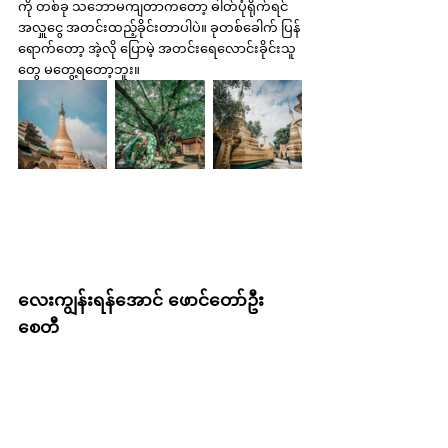
ကို တစ်ခု သဘောမကျတာကတော့ ဓါတ်ပုံရိုက်ရင် 
အလှူငွေ အတင်းထည့်ခိုင်းတာပါပဲ။ ခုတစ်ခေါက် ပြန်
ရောက်တော့ အဲ့လို ပြောမဲ့ အတင်းရေလောင်းခိုင်းသူ
တွေ မတွေ့ရတော့ဘူး။
လေးကျွန်းရန်အောင် ဖောင်တော်ဦး
စေတီ