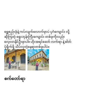
ရွှေစည်းခုံနဲ့ ကပ်လျက်လောက်မှာပဲ ပုဂံကျောင်း လို့ 
ဆိုကြတဲ့ ရှေးဘုန်းကြီးကျောင်း တစ်ခုကိုလည်း 
လေ့လာနိုင်ဦးမှာပါ။ ဟိုးအရင်ခေတ် လက်ရာ နဲ့ ဓါတ်
ပုံရိုက်ဖို့ သိပ်လှတဲ့နေရာတစ်ခုပါပဲ။
စက်တော်ရာ