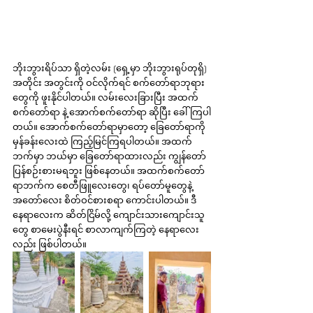
ဘိုးဘွားရိပ်သာ ရှိတဲ့လမ်း (ရှေ့မှာ ဘိုးဘွားရုပ်တုရှိ) 
အတိုင်း အတွင်းကို ဝင်လိုက်ရင် စက်တော်ရာဘုရား
တွေကို ဖူးနိုင်ပါတယ်။ လမ်းလေးခြားပြီး အထက်
စက်တော်ရာ နဲ့ အောက်စက်တော်ရာ ဆိုပြီး ခေါ်ကြပါ
တယ်။ အောက်စက်တော်ရာမှာတော့ ခြေတော်ရာကို 
မှန်ခန်းလေးထဲ ကြည့်မြင်ကြရပါတယ်။ အထက်
ဘက်မှာ ဘယ်မှာ ခြေတော်ရာထားလည်း ကျွန်တော် 
ပြန်စဉ်းစားမရဘူး ဖြစ်နေတယ်။ အထက်စက်တော်
ရာဘက်က စေတီဖြူလေးတွေ၊ ရပ်တော်မူတွေနဲ့ 
အတော်လေး စိတ်ဝင်စားစရာ ကောင်းပါတယ်။ ဒီ
နေရာလေးက ဆိတ်ငြိမ်လို့ ကျောင်းသားကျောင်းသူ
တွေ စာမေးပွဲနီးရင် စာလာကျက်ကြတဲ့ နေရာလေး
လည်း ဖြစ်ပါတယ်။