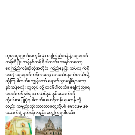
ဘုရားပုရဝုဏ်အတွင်းမှာ ရေကြည်ကန် နဲ့ ရေနောက်
ကန်ဆိုပြီး ကန်နှစ်ကန် ရှိပါတယ်။ အရင်ကတော့ 
ရေကြည်ကန်ဆိုတဲ့အတိုင်း ကြည်နေပြီး ကပ်လျက်ရှိ
နေတဲ့ ရေနောက်ကန်ကတော့ အတော်နောက်တယ်လို့ 
ဆိုကြပါတယ်။ ကျွန်တော် ရောက်သွားချိန်မှာတော့ 
နှစ်ကန်စလုံး တူတူပဲ လို့ ထင်မိပါတယ်။ ရေကြည်ရေ
နောက်ကန် နှစ်ခုက မောင်နှမ နှစ်ယောက်ကို 
ကိုယ်စားပြုပုံရပါတယ်။ မောင့်ကန်၊ နှမကန် လို့
လည်း ကမ္ဗည်းထိုးထားတာတွေ့လို့ပါ။ မောင်နှမ နှစ်
ယောက်ရဲ့ နတ်နန်းလည်း တွေ့ကြရပါမယ်။