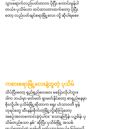
သွားရောက်လည်ပတ်တာက ပိုပြီး ကောင်းမွန်ပါ
တယ်။ ပုသိမ်ဟာ ထင်ထားတာထက်တော့ ပိုပြီး
တော့ လည်ပတ်ချင်စရာမြို့လေး လို့ ဆိုပါရစေ။
ကစားစရာမြို့လေးနဲ့တူတဲ့ ပုသိမ်
သိပ်ပြီးတော့ ရှည်ရှည်ဝေးဝေး မပြောလိုပါဘူး။ 
ဒါက ဘယ်မှာ ဖတ်ဖတ် ရှာဖတ်နိုင်တော့ စာရှည်နေမှာ
စိုးလို့ပါ။ ပုသိမ်မြို့ဆိုတာက ရှေး ဟံသာဝတီ မွန်
ဘုရင်တွေ ထီးနန်းစိုက်တဲ့မြို့လို့ဆိုကြတော့ 
အစဉ်အလာကောင်းခဲ့ပုံပါပဲ။ “သောနတြိန်၊ ပဉ္စမိန်၊ ပု
သိမ်တည်သော နှစ်” ဆိုပြီး ပုသိမ်မြို့ အသစ်
တည်ထောင်တဲ့ ခုနှစ်ကို မှတ်သားခဲ့တယ်။ မြန်မာလို