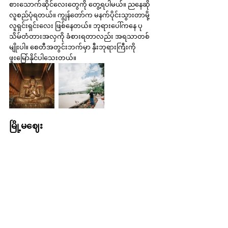
စားသောက်ဆိုင်လေးတွေကို တွေ့ရပါမယ်။ ညနေဆို 
လူစည်ပုံရတယ်။ ကျွန်တော်က မနက်ပိုင်းသွားတာမို့ 
လူရှင်းရှင်းလေး ဖြစ်နေတယ်။ ဘုရားပေါ်ကနေ ပု
သိမ်တံတားအလှကို ခံစားရတာလည်း အရသာတစ်
မျိုးပါ။ စေတီအတွင်းဘက်မှာ နှီးဘုရားကြီးကို 
ဖူးမြော်နိုင်ပါသေးတယ်။
မြို့မဈေး