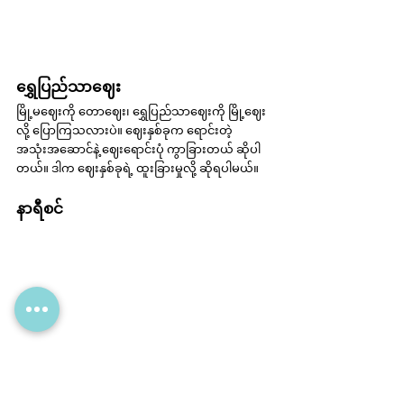
ရွှေပြည်သာဈေး
မြို့မဈေးကို တောဈေး၊ ရွှေပြည်သာဈေးကို မြို့ဈေး
လို့ ပြောကြသလားပဲ။ ဈေးနှစ်ခုက ရောင်းတဲ့ 
အသုံးအဆောင်နဲ့ ဈေးရောင်းပုံ ကွာခြားတယ် ဆိုပါ
တယ်။ ဒါက ဈေးနှစ်ခုရဲ့ ထူးခြားမှုလို့ ဆိုရပါမယ်။
နာရီစင်
ပုသိမ်နာရီစင် ကိုတော့ မြို့တော်ခန်းမ နားက အဝိုင်း