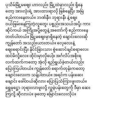
ပုသိမ်မြို့မဈေး ဟာလည်း မြို့ထဲမှာလည်း ရှိနေ
တော့ အားလုံးရဲ့ အားထားရာလို ဖြစ်နေပြီး အမြဲ 
စည်ကားနေတယ်။ ဘဏ်နီး၊ ဘုရားနီး နဲ့ ဈေး
ဝယ်ခြမ်းနေကြတဲ့လူတွေ၊ ပစ္စည်းအသယ်အပို့၊ ကား 
ဆိုင်ကယ် အကြိုအပို့တွေနဲ့ အတော်ကို စည်ကားနေ
တတ်ပါတယ်။ မြို့မဈေးမှာရှိနေတဲ့ ချောင်းလေးဆို 
ကျွန်တော် အသည်းယားတယ်။ လှေလေးနဲ့ 
ဈေးရောင်းပြီး နိုင်ငံခြားသား စွဲဆောင်ချင်စရာလေး 
ထင်မိလို့လေ။ ထိုင်းမှာလိုပေါ့။ အင်္ဂလိပ်အစိုးရ
လက်ထက်ကတော့ အဲ့လို ရည်ရွယ်ခဲ့တယ်လည်း 
ပြောကြပါတယ်။ ကျွန်တော် ရောက်တုန်းကတော့ 
ချောင်းလေးက သန့်ပါတယ်။ အရင်က ပန်းဆေး
ချောင်း ခေါ်တယ်ဆိုလား ပြောပြသံကြားဖူးတယ်။ 
ရွှေမုဋ္ဌော ဘုရားလာဖူးလို့ လှူမဲ့ပန်းတွေကို ဒီမှာ ဆေး
ကြလို့ ဆိုလားပဲ။ ခုတော့ မြောင်းလေးလိုပဲ။