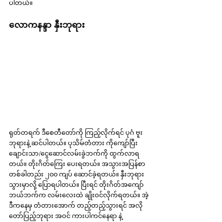
ပါတယ်။
လောကနန္ဒာ နှီးဘုရား
ရုတ်တရက် ဒီစေတီတော်ကို ကြည့်လိုက်ရင် ပုဂံ ဗူး
ဘုရားနဲ့ ဆင်ပါတယ်။ ပုသိမ်တံတား ကိုကျော်ပြီး 
ချောင်းသာ/ငွေဆောင်လမ်းခွဲဘက်ကို ထွက်လာရ
တယ်။ တိုးဂိတ်ကြေး ပေးရတယ်။ အသွားအပြန်စာ 
တစ်ခါတည်း ၂၀၀ ကျပ် ဆောင်ခဲ့ရတယ်။ နှီးဘုရား
သွားမှာလို့ ပြောရပါတယ်။ ပြီးရင် တိုးဂိတ်အကျော် 
ဘယ်ဘက်က လမ်းလေးထဲ ချိုးဝင်လိုက်ရတယ်။ အဲ့
ဒီကနေမှ တံတားအောက် တည့်တည့်သွားရင် အလို
တော်ပြည့်ဘုရား အဝင် ကားပါကင်နေရာ နဲ့ 