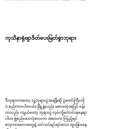
ကုသိနာရုံဗျာဒိတ်ပေးမြတ်စွာဘုရား
ဒီဘုရားကတော့ သူ့ဘုရားပွဲအချိန်ဆို ပွဲတော်ကြီးလို
ပဲ စည်ကားပါတယ်။ မြို့နဲ့လည်း မဝေးတဲ့အပြင် ဝန်း
ကလည်း ကျယ်တော့ ဘုရားပွဲ လုပ်လို့ကောင်းမဲ့နေရာ
ပါပဲ။ ဖွဲ့စည်းထားပုံလေးက အဝေးက ကြည့်ရင် 
လှေကားလေးတွေနဲ့ သပ်သပ်ရပ်ရပ်လေး ထူးခြားနေ