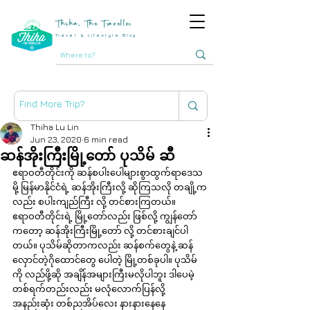
Thiha, The Traveller
Travel & Lifestyle Blog
Thiha Lu Lin
Jun 23, 2020
6 min read
ဆန်အိုးကြီးမြို့တော် ပုသိမ် ဆီ
ဧရာဝတီတိုင်းကို ဆန်စပါးပေါများစွာထွက်ရာဒေသ
မို့ မြန်မာနိုင်ငံရဲ့ ဆန်အိုးကြီးလို့ ဆိုကြသလို တချို့က
လည်း စပါးကျည်ကြီး လို့ တင်စားကြတယ်။ 
ဧရာဝတီတိုင်းရဲ့ မြို့တော်လည်း ဖြစ်လို့ ကျွန်တော်
ကတော့ ဆန်အိုးကြီးမြို့တော် လို့ တင်စားချင်ပါ
တယ်။ ပုသိမ်ဆိုတာကလည်း ဆန်စက်တွေနဲ့ ဆန်
လှောင်တဲ့ဂိုထောင်တွေ ပေါတဲ့ မြို့တစ်ခုပါ။ ပုသိမ်
ကို လည်ဖို့ဆို အချိန်အများကြီးမလိုပါဘူး ဒါပေမဲ့ 
တစ်ရက်တည်းလည်း မလုံလောက်ပြန်လို့ 
အနည်းဆုံး တစ်ညအိပ်လေး နားနားနေနေ 