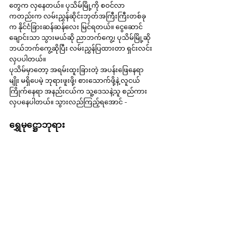
တွေက လှနေတယ်။ ပုသိမ်မြို့ကို စဝင်လာ
ကတည်းက လမ်းညွှန်ဆိုင်းဘုတ်အကြီးကြီးတစ်ခု
က နိုင်ငံခြားဆန်ဆန်လေး မြင်ရတယ်။ ငွေဆောင် 
ချောင်းသာ သွားမယ်ဆို ညာဘက်ကွေ့၊ ပုသိမ်မြို့ဆို 
ဘယ်ဘက်ကွေ့ဆိုပြီး လမ်းညွှန်ပြထားတာ ရှင်းလင်း
လှပပါတယ်။
ပုသိမ်မှာတော့ အရမ်းထူးခြားတဲ့ အပန်းဖြေနေရာ
မျိုး မရှိပေမဲ့ ဘုရားဖူးဖို့၊ စားသောက်ဖို့နဲ့ လူငယ်
ကြိုက်နေရာ အနည်းငယ်က သူ့ဒေသနဲ့သူ စည်ကား
လှပနေပါတယ်။ သွားလည်ကြည့်ရအောင် -
ရွှေမုဋ္ဌောဘုရား