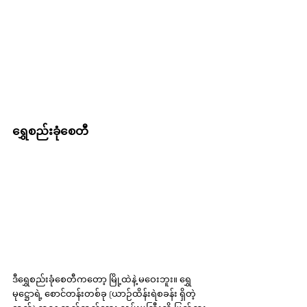
ရွှေစည်းခုံစေတီ
ဒီရွှေစည်းခုံစေတီကတော့ မြို့ထဲနဲ့ မဝေးဘူး။ ရွှေ
မုဋ္ဌောရဲ့ စောင်တန်းတစ်ခု (ယာဉ်ထိန်းရဲစခန်း ရှိတဲ့