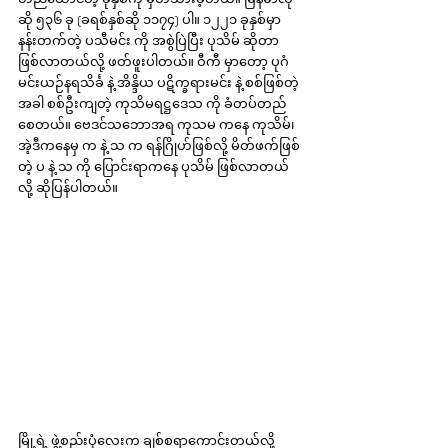
ဆို ၅၃၆ ခု (ခရစ်နှစ်ဆို ၁၁၇၄) ပါ။ ၁၂၂၁ ခုနှစ်မှာ 
နန်းတက်တဲ့ ပသီမင်း ကို အစွဲပြဲပြီး ပုသိမ် ဆိုတာ 
ဖြစ်လာတယ်လို့ ဖတ်ဖူးပါတယ်။ ဝီကီ မှာတော့ ပုဂံ 
မင်းယဉ်နရသိင်္ခ နဲ့ အိန္ဒိယ ပဋိက္ခရားမင်း နဲ့ စစ်ဖြစ်တဲ့
အခါ စစ်ဦးကျတဲ့ ကုသိမရဋ္ဌဒေသ ကို ခံတပ်တည်
စေတယ်။ ဗေဒင်သဘောအရ ကုသမ ကနေ ကုသိမ်၊ 
အဲ့ဒီကနေမှ က နဲ့ သ က ရန်ဂြိုဟ်ဖြစ်လို့ မိတ်ဖက်ဖြစ်
တဲ့ ပ နဲ့ သ ကို ပြောင်းရာကနေ ပုသိမ် ဖြစ်လာတယ်
လို့ ဆိုပြန်ပါတယ်။
မြို့ရဲ့ ဖွဲ့စည်းပုံလေးက ချစ်စရာကောင်းတယ်လို့ 