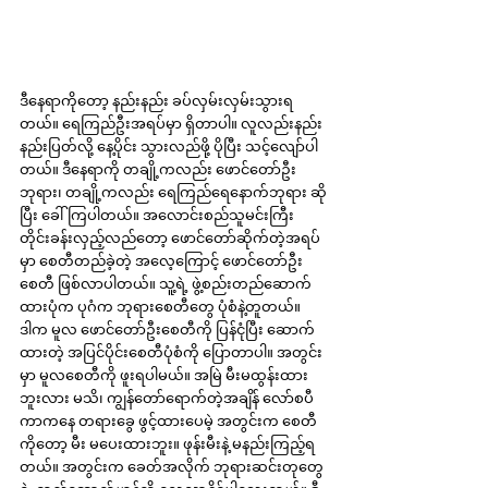
ဒီနေရာကိုတော့ နည်းနည်း ခပ်လှမ်းလှမ်းသွားရ
တယ်။ ရေကြည်ဦးအရပ်မှာ ရှိတာပါ။ လူလည်းနည်း
နည်းပြတ်လို့ နေ့ပိုင်း သွားလည်ဖို့ ပိုပြီး သင့်လျော်ပါ
တယ်။ ဒီနေရာကို တချို့ကလည်း ဖောင်တော်ဦး
ဘုရား၊ တချို့ကလည်း ရေကြည်ရေနောက်ဘုရား ဆို
ပြီး ခေါ်ကြပါတယ်။ အလောင်းစည်သူမင်းကြီး 
တိုင်းခန်းလှည့်လည်တော့ ဖောင်တော်ဆိုက်တဲ့အရပ်
မှာ စေတီတည်ခဲ့တဲ့ အလေ့ကြောင့် ဖောင်တော်ဦး
စေတီ ဖြစ်လာပါတယ်။ သူ့ရဲ့ ဖွဲ့စည်းတည်ဆောက်
ထားပုံက ပုဂံက ဘုရားစေတီတွေ ပုံစံနဲ့တူတယ်။ 
ဒါက မူလ ဖောင်တော်ဦးစေတီကို ပြန်ငုံပြီး ဆောက်
ထားတဲ့ အပြင်ပိုင်းစေတီပုံစံကို ပြောတာပါ။ အတွင်း
မှာ မူလစေတီကို ဖူးရပါမယ်။ အမြဲ မီးမထွန်းထား
ဘူးလား မသိ၊ ကျွန်တော်ရောက်တဲ့အချိန် လော်စပီ
ကာကနေ တရားခွေ ဖွင့်ထားပေမဲ့ အတွင်းက စေတီ
ကိုတော့ မီး မပေးထားဘူး။ ဖုန်းမီးနဲ့ မနည်းကြည့်ရ
တယ်။ အတွင်းက ခေတ်အလိုက် ဘုရားဆင်းတုတွေ