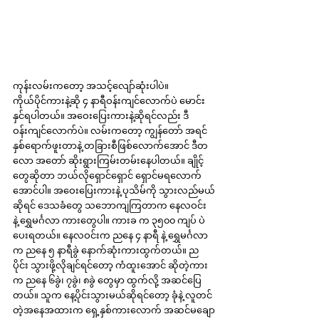
ကုန်းလမ်းကတော့ အသင့်လျော်ဆုံးပါပဲ။ 
ကိုယ်ပိုင်ကားနဲ့ဆို ၄ နာရီဝန်းကျင်လောက်ပဲ မောင်း
နှင်ရပါတယ်။ အဝေးပြေးကားနဲ့ဆိုရင်လည်း ဒီ
ဝန်းကျင်လောက်ပဲ။ လမ်းကတော့ ကျွန်တော် အရင်
နှစ်ရောက်ဖူးတာနဲ့ တခြားစီဖြစ်လောက်အောင် ဒီတ
လော အတော် ဆိုးရွားကြမ်းတမ်းနေပါတယ်။ ချိုင့်
တွေဆိုတာ ဘယ်လိုရှောင်ရှောင် ရှောင်မရလောက်
အောင်ပါ။ အဝေးပြေးကားနဲ့ ပုသိမ်ကို သွားလည်မယ်
ဆိုရင် ဒေသခံတွေ သဘောကျကြတာက နေလဝင်း 
နဲ့ ရွှေမင်္ဂလာ ကားတွေပါ။ ကားခ က ၃၅၀၀ ကျပ် ပဲ 
ပေးရတယ်။ နေလဝင်းက ညနေ ၄ နာရီ နဲ့ ရွှေမင်္ဂလာ
က ညနေ ၅ နာရီခွဲ နောက်ဆုံးကားထွက်တယ်။ ည
ပိုင်း သွားဖို့လိုချင်ရင်တော့ ကံထူးအောင် ဆိုတဲ့ကား 
က ညနေ ၆ခွဲ၊ ၇ခွဲ၊ ၈ခွဲ တွေမှာ ထွက်လို့ အဆင်ပြေ
တယ်။ သူက နေ့ပိုင်းသွားမယ်ဆိုရင်တော့ ခုံနဲ့ လူတင်
တဲ့အနေအထားက ရှေ့နှစ်ကားလောက် အဆင်မချော