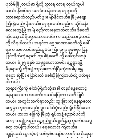
ပုသိမ်မြို့လယ်မှာ ရှိလို့ သွားရ လာရ လွယ်ကူပါ
တယ်။ နီးစပ်ရာ စောင်းတန်းကနေ ဘုရားကို 
သွားရောက်လည်ပတ်ဖူးမြော်နိုင်တယ်။ မြို့မဈေး
ကြီးနဲ့လည်း နီးတယ်။ ဘုရားပတ်လည်က ဆိုင်ခန်း
လေးတွေနဲ့မို့ အမြဲ စည်ကားနေတတ်တယ်။ ဒီစေတီ
ကိုတော့ သီရိဓမ္မာသောကမင်း က တည်ထားခဲ့တယ်
လို့ သိရပါတယ်။ အရင်က ရွှေအာဏာစေတီလို့ ခေါ်
ရာက အလောင်းစည်သူမင်းကြီး ၄၅၇ ခုနှစ်မှာ ပြန်
ပြင်လိုက်တဲ့နောက် ထူပါရုံစေတီ လို့ ခေါ်တွင်စေခဲ့
တယ်။ ၆၂၅ ခုနှစ် သမုဒ္ဒဃောသမင်း နဲ့ ဥမ္မာဒန္တီ 
မိဖုရားတို့ တိုးချဲ့တည်ဆောက်ပြီးတဲ့အခါမှ ရွှေ
မုဋ္ဌော ဆိုပြီး ပြောင်းလဲ ခေါ်ဆိုခဲ့ကြတယ်လို့ ဖတ်ဖူး
ပါတယ်။
ဘုရားကြီးကို ဓါတ်ပုံရိုက်တဲ့အခါ တနင်္ဂနွေထောင့် 
နေရာလေးက အတော်အဆင်ပြေတာ သတိပြုမိ
တယ်။ အတွင်းဘက်မှာလည်း ထူးခြားတဲ့နေရာလေး
တွေမှာ ဘုရားလည်း ဖူး၊ ဓါတ်ပုံလည်း ရိုက်နိုင်သေး
တယ်။ ဖားက မြွေကို မြိုတဲ့ ရုပ်တုနဲ့ ညောင်ပင်ကို
တော့ တချို့လည်း သူ့ရည်ရွယ်ချက်နဲ့သူ ပူဇော်ပသမှု
တွေ လုပ်ကြပါတယ်။ ရေလောင်းကြတယ်။ 
ကျွန်တော် သွားခဲ့တဲ့ တစ်နှစ်ကျော်လောက်က ဒီနေရာ