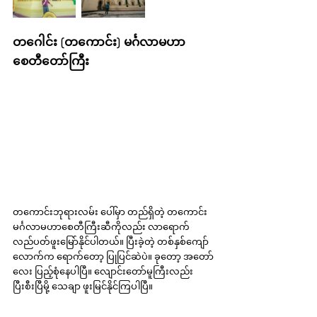
တဂေါင်း (တကောင်း) မင်္ဂလာမဟာ
စေတီတော်ကြီး
တကောင်းဘုရားလမ်း ပေါ်မှာ တည်ရှိတဲ့ တကောင်း
မင်္ဂလာမဟာစေတီကြီးဆီကိုလည်း လာရောက်
လည်ပတ်ဖူးမြော်နိုင်ပါတယ်။ ပြီးခဲ့တဲ့ တစ်နှစ်ကျော်
လောက်က ရောက်တော့ ပြုပြင်ဆဲပဲ။ ခုတော့ အတော်
လေး ပြည့်စုံနေပါပြီ။ လျောင်းတော်မူကြီးလည်း 
ပြီးစီးပြီမို့ သေချာ ဖူးမြင်နိုင်ကြပါပြီ။