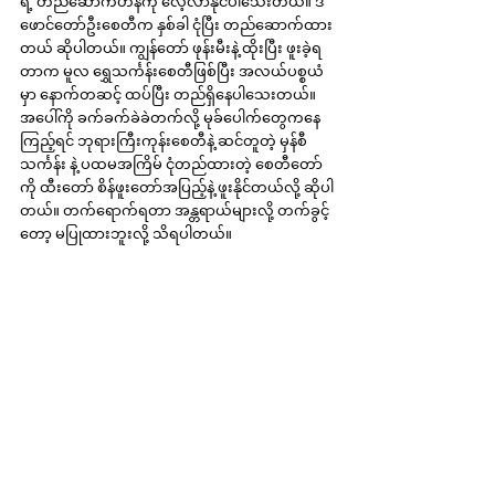
ရဲ့ တည်ဆောက်ဟန်ကို လေ့လာနိုင်ပါသေးတယ်။ ဒီ 
ဖောင်တော်ဦးစေတီက နှစ်ခါ ငုံပြီး တည်ဆောက်ထား
တယ် ဆိုပါတယ်။ ကျွန်တော် ဖုန်းမီးနဲ့ ထိုးပြီး ဖူးခဲ့ရ
တာက မူလ ရွှေသင်္ကန်းစေတီဖြစ်ပြီး အလယ်ပစ္စယံ
မှာ နောက်တဆင့် ထပ်ပြီး တည်ရှိနေပါသေးတယ်။ 
အပေါ်ကို ခက်ခက်ခဲခဲတက်လို့ မုခ်ပေါက်တွေကနေ 
ကြည့်ရင် ဘုရားကြီးကုန်းစေတီနဲ့ ဆင်တူတဲ့ မှန်စီ
သင်္ကန်း နဲ့ ပထမအကြိမ် ငုံတည်ထားတဲ့ စေတီတော်
ကို ထီးတော် စိန်ဖူးတော်အပြည့်နဲ့ ဖူးနိုင်တယ်လို့ ဆိုပါ
တယ်။ တက်ရောက်ရတာ အန္တရာယ်များလို့ တက်ခွင့်
တော့ မပြုထားဘူးလို့ သိရပါတယ်။