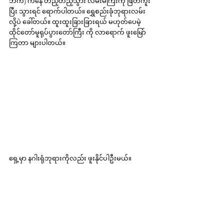
ဘက်) ကနေ တည့်တည့်သွား လမ်းမကြီးကို ဖြတ်ကူး
ပြီး သွားရင် ရောက်ပါတယ်။ ရွှေစည်းခုံဘုရားလမ်း 
လို့ပဲ ခေါ်တယ်။ ထူးထူးခြားခြားရယ် မဟုတ်ပေမဲ့ 
ထိုင်တော်မူရုပ်ပွားတော်ကြီး ကို လာရောက် ဖူးမြော်
ကြတာ များပါတယ်။
ရှေ့မှာ နဂါးရုံဘုရားကိုလည်း ဖူးနိုင်ပါဦးမယ်။