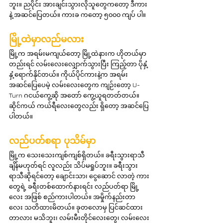
ဘူး။ ညပိုင်း အားချင်းသွားလိုသူတွေကတော့ ဒီကား
နဲ့ အဆင်ပြေတယ်။ ကားခ ကတော့ ၅၀၀၀ ကျပ် ပါ။
မြို့ထဲမှာလည်မလား
မြို့က အရမ်းမကျယ်တော့ မြို့ထဲနားက ဟိုတယ်မှာ
တည်းရင် လမ်းလေးလျှောက်သွားပြီး ကြည့်တာ ပိုနှံ့
နှံ့ရောက်နိုင်တယ်။ ကိုယ်ပိုင်ကားနဲ့က အရမ်း
အဆင်ပြေပေမဲ့ လမ်းလေးတွေက ကျဉ်းတော့ U-
Turn ဂငယ်ကွေ့ဆို အတော် ကွေ့ယူရတတ်တယ်။ 
ဆိုင်ကယ် ကယ်ရီလေးတွေလည်း ရှိတော့ အဆင်ပြေ
ပါတယ်။
လည်ပတ်စရာ ပုသိမ်မှာ
မြို့က သေးသေးကျစ်ကျစ်ရှိတယ်။ ခရီးသွားရာသီ
ချိန်မဟုတ်ရင် လူလည်း သိပ်မရှုပ်ဘူး။ ခရီးသွား
ရာသီဆိုရင်တော့ ချောင်းသာ၊ ငွေဆောင် လာတဲ့ ကား
တွေရဲ့ ခရီးတစ်ထောက်နားရင်း လည်ပတ်ရာ မြို့
လေး အဖြစ် စည်ကားပါတယ်။ အမှိုက်နည်းတာ
လေး သတိထားမိတယ်။ ခုတလောမှ ပြင်ဆင်ထား
တာလား မသိဘူး၊ လမ်းမီးတိုင်လေးတွေ၊ လမ်းလေး