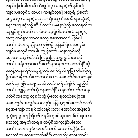
လည်း ဖြစ်ပါတယ်။ ဒီကွင်းမှာ မနောပွဲကို နှစ်စဉ်
ကျင်းပလေ့ရှိပါတယ်။ ကချင်လူမျိုးတွေရဲ့ ပွဲတော်
တွေထဲမှာ မနောပွဲဟာ အကြီးကျယ်အခမ်းနားဆုံးနဲ့ 
ရှေးအကျဆုံးလို့ ဆိုပါတယ်။ မနောပွဲကို လေးရက်က
နေ ရှစ်ရက်အထိ ကျင်းပလေ့ရှိပါတယ်။ မနောပွဲနဲ့
အတူ ထင်ရှားတာကတော့ မနောအကပဲ ဖြစ်ပါ
တယ်။ မနောပွဲချိန်ဟာ နှစ်စဉ် ဇန်နဝါရီလအတွင်း 
ကျင်းပလေ့ရှိတာပါ။ ကျွန်တော် မနောကွင်းကို 
ရောက်တော့ စိတ်ထဲ ကြည်ကြည်နူးနူးခံစားရပါ
တယ်။ ခရီးသွားတော်တော်များများက ရောက်ပြီဆို
တာနဲ့ မနောတိုင်တွေရဲ့တစ်ဘက်မှာပဲ စုပြီး ဓါတ်ပုံလု
ရိုက်လေ့ရှိတယ်။ တကယ်တော့ မနောတိုင်တွေက နှစ်
ဘက်လှ ဖြစ်တာမို့ ဘယ်ဘက်က ရိုက်ရိုက် တူညီပါ
တယ်။ ကျွန်တော်ဆို လူရှောင်ပြီး နောက်ဘက်ကနေ 
ပတ်ရိုက်တော့ လူရှင်းတဲ့ ပုံလေး ရတယ်ပေါ့ဗျာ။ 
မနောကွင်းအတွင်းမှာလည်း မြန်မာ့ဂုဏ်ဆောင် လက်
ဝှေ့အကျော် ကချင်တိုင်းရင်းသား အောင်လအန်ဆန် 
ရဲ့ ပုံတူ ရုပ်တုကြီးကိုလည်း ဂုဏ်ယူစရာ စိုက်ထူထား
သေးလို့ အမှတ်တရ ဓါတ်ပုံရိုက်ကူးနိုင်ပါသေး
တယ်။ မနောကွင်း နောက်ဘက် အောက်ချိုင့်ဝှမ်း
လေးထဲက စားသောက်ဆိုင်ဟာလည်း စားကောင်း