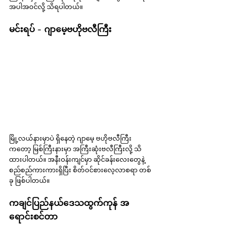
အပါအဝင်လို့ သိရပါတယ်။
မင်းရပ် - ဂျာမေ့ဗဟိုဗလီကြီး
မြို့လယ်နားမှာပဲ ရှိနေတဲ့ ဂျာမေ့ ဗဟိုဗလီကြီး
ကတော့ မြစ်ကြီးနားမှာ အကြီးဆုံးဗလီကြီးလို့ သိ
ထားပါတယ်။ အနီးဝန်းကျင်မှာ ဆိုင်ခန်းလေးတွေနဲ့ 
စည်စည်ကားကားရှိပြီး စိတ်ဝင်စားလေ့လာစရာ တစ်
ခု ဖြစ်ပါတယ်။
ကချင်ပြည်နယ်ဒေသထွက်ကုန် အ
ရောင်းစင်တာ