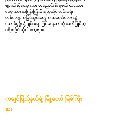
ဖျားထိဆိုတော့ ကား တညောင်းစီးရမယ် ထင်ထား
ပေမဲ့ ကား အကြာကြီးစီးရတဲ့တိုင် လမ်းခရီး
တစ်လျှောက်မြင်ကွင်းတွေက အတော်လေး ဆွဲ
ဆောင်မှုရှိလို့ ပျင်းစရာ ဖြစ်မနေတာကို သတိပြုမိတဲ့ 
ခရီးစဉ်ပဲ ဆိုပါတော့ဗျာ။
ကချင်ပြည်နယ်ရဲ့ မြို့တော် မြစ်ကြီး
နား