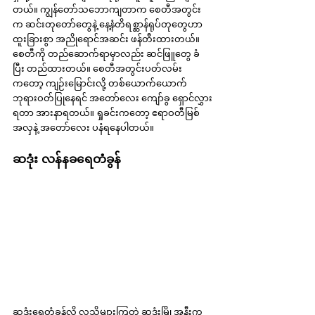
တယ်။ ကျွန်တော်သဘောကျတာက စေတီအတွင်း
က ဆင်းတုတော်တွေနဲ့ နေ့နံတိရစ္ဆာန်ရုပ်တုတွေဟာ 
ထူးခြားစွာ အညိုရောင်အဆင်း ဖန်တီးထားတယ်။ 
စေတီကို တည်ဆောက်ရာမှာလည်း ဆင်ဖြူတွေ ခံ
ပြီး တည်ထားတယ်။ စေတီအတွင်းပတ်လမ်း
ကတော့ ကျဉ်းမြောင်းလို့ တစ်ယောက်ယောက် 
ဘုရားဝတ်ပြုနေရင် အတော်လေး ကျော်ခွ ရှောင်လွှား
ရတာ အားနာရတယ်။ ရှုခင်းကတော့ ဧရာဝတီမြစ်
အလှနဲ့ အတော်လေး ပနံရနေပါတယ်။
ဆဒုံး လန်နခရေတံခွန်
ဆဒုံးရေတံခွန်လို့ လူသိများကြတဲ့ ဆဒုံးမြို့အနီးက 