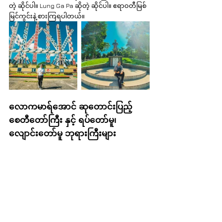
တဲ့ ဆိုင်ပါ။ Lung Ga Pa ဆိုတဲ့ ဆိုင်ပါ။ ဧရာဝတီမြစ် 
မြင်ကွင်းနဲ့ စားကြရပါတယ်။
လောကမာရ်အောင် ဆုတောင်းပြည့် 
စေတီတော်ကြီး နှင့် ရပ်တော်မူ၊ 
လျောင်းတော်မူ ဘုရားကြီးများ