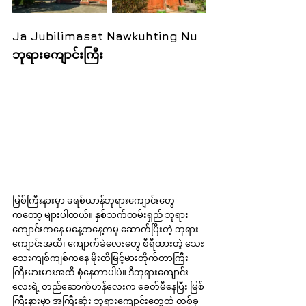
Ja Jubilimasat Nawkuhting Nu 
ဘုရားကျောင်းကြီး
မြစ်ကြီးနားမှာ ခရစ်ယာန်ဘုရားကျောင်းတွေ
ကတော့ များပါတယ်။ နှစ်သက်တမ်းရှည် ဘုရား
ကျောင်းကနေ မနေ့တနေ့ကမှ ဆောက်ပြီးတဲ့ ဘုရား
ကျောင်းအထိ၊ ကျောက်ခဲလေးတွေ စီရီထားတဲ့ သေး
သေးကျစ်ကျစ်ကနေ မိုးထိမြင့်မားတိုက်တာကြီး
ကြီးမားမားအထိ စုံနေတာပါပဲ။ ဒီဘုရားကျောင်း
လေးရဲ့ တည်ဆောက်ဟန်လေးက ခေတ်မီနေပြီး မြစ်
ကြီးနားမှာ အကြီးဆုံး ဘုရားကျောင်းတွေထဲ တစ်ခု