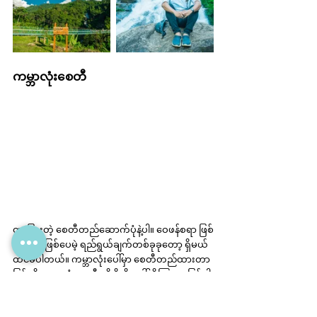
ကမ္ဘာလုံးစေတီ
ထူးခြားတဲ့ စေတီတည်ဆောက်ပုံနဲ့ပါ။ ဝေဖန်စရာ ဖြစ်
ကောင်း ဖြစ်ပေမဲ့ ရည်ရွယ်ချက်တစ်ခုခုတော့ ရှိမယ် 
ထင်မိပါတယ်။ ကမ္ဘာလုံးပေါ်မှာ စေတီတည်ထားတာ 
ဖြစ်လို့ ကမ္ဘာလုံးစေတီ လို့ ရိုးရိုးခေါ်ဆိုကြတာ ဖြစ်ပါ
မယ်။ အနီးဝန်းကျင် ရှုခင်းက လှပါတယ်။