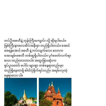
တပ်ဦးစေတီနဲ့ ဘုန်းကြီးကျောင်း လို့ ဆိုရပါမယ်။ 
မြစ်ကြီးနားလေဆိပ်အနီးမှာ တည်ရှိပါတယ်။ အောင်
ဇေရန်အောင် စေတီ နဲ့ ကပ်လျက်လေး လောက
အေးချမ်းစေတီ တစ်ဆူရှိပါတယ်။ ပုဂံခေတ်လက်ရာ
လေး တည်ထားတာပါ။ အထူးခြားဆုံးက 
ရုပ်ပွားတော် ပေါင်း များစွာ တစ်နေရာတည်းမှာ 
တည်ရှိနေတာမို့ ဓါတ်ပုံရိုက်ရင်လည်း အရမ်းလှတဲ့
နေရာလေး ပါ။