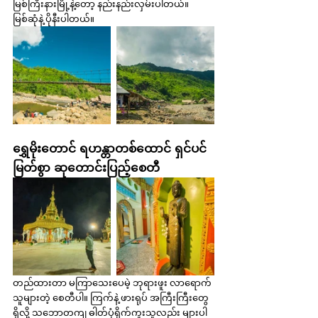
မြစ်ကြီးနားမြို့နဲ့တော့ နည်းနည်းလှမ်းပါတယ်။ 
မြစ်ဆုံနဲ့ ပိုနီးပါတယ်။
ရွှေမိုးတောင် ရဟန္တာတစ်ထောင် ရှင်ပင်
မြတ်စွာ ဆုတောင်းပြည့်စေတီ
တည်ထားတာ မကြာသေးပေမဲ့ ဘုရားဖူး လာရောက်
သူများတဲ့ စေတီပါ။ ကြက်နဲ့ ဖားရုပ် အကြီးကြီးတွေ 
ရှိလို့ သဘောတကျ ဓါတ်ပုံရိုက်ကူးသူလည်း များပါ