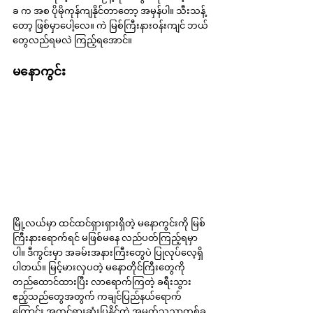
ခ က အစ ပိုမိုကုန်ကျနိုင်တာတော့ အမှန်ပါ။ သီးသန့်
တော့ ဖြစ်မှာပေါ့လေ။ ကဲ မြစ်ကြီးနားဝန်းကျင် ဘယ်
တွေလည်ရမလဲ ကြည့်ရအောင်။
မနောကွင်း
မြို့လယ်မှာ ထင်ထင်ရှားရှားရှိတဲ့ မနောကွင်းကို မြစ်
ကြီးနားရောက်ရင် မဖြစ်မနေ လည်ပတ်ကြည့်ရမှာ
ပါ။ ဒီကွင်းမှာ အခမ်းအနားကြီးတွေပဲ ပြုလုပ်လေ့ရှိ
ပါတယ်။ မြင့်မားလှပတဲ့ မနောတိုင်ကြီးတွေကို 
တည်ထောင်ထားပြီး လာရောက်ကြတဲ့ ခရီးသွား
ဧည့်သည်တွေအတွက် ကချင်ပြည်နယ်ရောက်
ကြောင်း အထင်ရှားဆုံးပြနိုင်တဲ့ အမှတ်သညာတစ်ခု