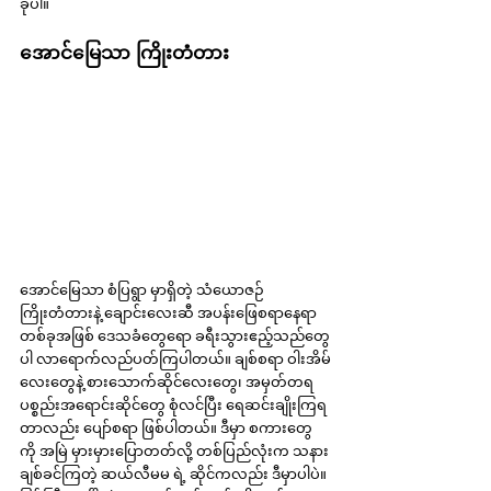
ခုပါ။
အောင်မြေသာ ကြိုးတံတား
အောင်မြေသာ စံပြရွာ မှာရှိတဲ့ သံယောဇဉ်
ကြိုးတံတားနဲ့ ချောင်းလေးဆီ အပန်းဖြေစရာနေရာ
တစ်ခုအဖြစ် ဒေသခံတွေရော ခရီးသွားဧည့်သည်တွေ
ပါ လာရောက်လည်ပတ်ကြပါတယ်။ ချစ်စရာ ဝါးအိမ်
လေးတွေနဲ့ စားသောက်ဆိုင်လေးတွေ၊ အမှတ်တရ
ပစ္စည်းအရောင်းဆိုင်တွေ စုံလင်ပြီး ရေဆင်းချိုးကြရ
တာလည်း ပျော်စရာ ဖြစ်ပါတယ်။ ဒီမှာ စကားတွေ
ကို အမြဲ မှားမှားပြောတတ်လို့ တစ်ပြည်လုံးက သနား
ချစ်ခင်ကြတဲ့ ဆယ်လီမမ ရဲ့ ဆိုင်ကလည်း ဒီမှာပါပဲ။ 