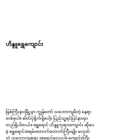
ဟိန္ဒူရွှေကျောင်း
မြစ်ကြီးနားမြို့မှာ ကျွန်တော် သဘောကျမိတဲ့ နေရာ
တစ်ခုပါ။ ဓါတ်ပုံရိုက်ဖို့ပေါ့။ ပြည်သူ့ရင်ပြင်နားမှာ 
တည်ရှိပါတယ်။ ရွှေရောင် ဟိန္ဒူဘုရားကျောင်း ဆိုပေ
မဲ့ ရွှေရောင်အရမ်းတောက်တောက်ကြီးမျိုး မဟုတ်
ဘဲ သဘောကျစရာ အရောင်လေးပါ။ ကျောင်းကြီး