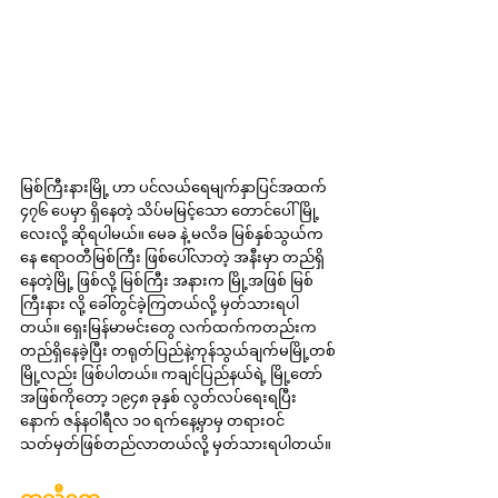
မြစ်ကြီးနားမြို့ ဟာ ပင်လယ်ရေမျက်နှာပြင်အထက် 
၄၇၆ ပေမှာ ရှိနေတဲ့ သိပ်မမြင့်သော တောင်ပေါ်မြို့
လေးလို့ ဆိုရပါမယ်။ မေခ နဲ့ မလိခ မြစ်နှစ်သွယ်က
နေ ဧရာဝတီမြစ်ကြီး ဖြစ်ပေါ်လာတဲ့ အနီးမှာ တည်ရှိ
နေတဲ့မြို့ ဖြစ်လို့ မြစ်ကြီး အနားက မြို့အဖြစ် မြစ်
ကြီးနား လို့ ခေါ်တွင်ခဲ့ကြတယ်လို့ မှတ်သားရပါ
တယ်။ ရှေးမြန်မာမင်းတွေ လက်ထက်ကတည်းက 
တည်ရှိနေခဲ့ပြီး တရုတ်ပြည်နဲ့ကုန်သွယ်ချက်မမြို့တစ်
မြို့လည်း ဖြစ်ပါတယ်။ ကချင်ပြည်နယ်ရဲ့ မြို့တော် 
အဖြစ်ကိုတော့ ၁၉၄၈ ခုနှစ် လွတ်လပ်ရေးရပြီး
နောက် ဇန်နဝါရီလ ၁၀ ရက်နေ့မှာမှ တရားဝင်
သတ်မှတ်ဖြစ်တည်လာတယ်လို့ မှတ်သားရပါတယ်။