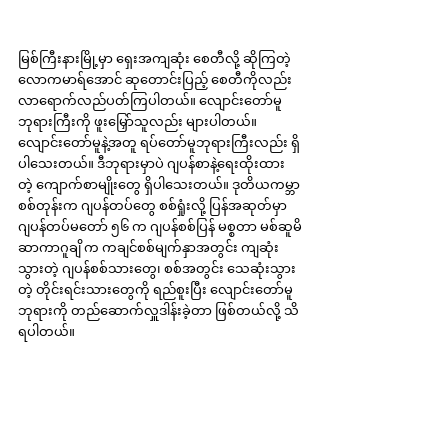
မြစ်ကြီးနားမြို့မှာ ရှေးအကျဆုံး စေတီလို့ ဆိုကြတဲ့ 
လောကမာရ်အောင် ဆုတောင်းပြည့် စေတီကိုလည်း 
လာရောက်လည်ပတ်ကြပါတယ်။ လျောင်းတော်မူ 
ဘုရားကြီးကို ဖူးမြှော်သူလည်း များပါတယ်။ 
လျောင်းတော်မူနဲ့အတူ ရပ်တော်မူဘုရားကြီးလည်း ရှိ
ပါသေးတယ်။ ဒီဘုရားမှာပဲ ဂျပန်စာနဲ့ရေးထိုးထား
တဲ့ ကျောက်စာမျိုးတွေ ရှိပါသေးတယ်။ ဒုတိယကမ္ဘာ
စစ်တုန်းက ဂျပန်တပ်တွေ စစ်ရှုံးလို့ ပြန်အဆုတ်မှာ 
ဂျပန်တပ်မတော် ၅၆ က ဂျပန်စစ်ပြန် မစ္စတာ မစ်ဆူမိ
ဆာကာဂူချိ က ကချင်စစ်မျက်နှာအတွင်း ကျဆုံး
သွားတဲ့ ဂျပန်စစ်သားတွေ၊ စစ်အတွင်း သေဆုံးသွား
တဲ့ တိုင်းရင်းသားတွေကို ရည်စူးပြီး လျောင်းတော်မူ
ဘုရားကို တည်ဆောက်လှူဒါန်းခဲ့တာ ဖြစ်တယ်လို့ သိ
ရပါတယ်။