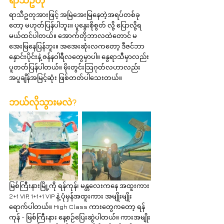
ရာသီဥတု
ရာသီဥတုအားဖြင့် အမြဲအေးမြနေတဲ့အရပ်တစ်ခု
တော့ မဟုတ်ပြန်ပါဘူး။ ပူနွေးစိုစွတ် လို့ ပြောလို့ရ
မယ်ထင်ပါတယ်။ အောက်တိုဘာလထဲတောင် မ
အေးမြနေပြန်ဘူး။ အအေးဆုံးလကတော့ ဒီဇင်ဘာ
နှောင်းပိုင်းနဲ့ ဇန်နဝါရီလတွေမှာပါ။ နွေရာသီမှာလည်း 
ပူတတ်ပြန်ပါတယ်။ မိုးတွင်းသြဂုတ်လဟာလည်း 
အပူချိန်အမြင့်ဆုံး ဖြစ်တတ်ပါသေးတယ်။
ဘယ်လိုသွားမလဲ?
မြစ်ကြီးနားမြို့ကို ရန်ကုန်၊ မန္တလေးကနေ အထူးကား 
2+1 VIP, 1+1+1 VIP နဲ့ ပုံမှန်အထူးကား အမျိုးမျိုး 
ရောက်ပါတယ်။ High Class ကားတွေကတော့ ရန်
ကုန် - မြစ်ကြီးနား နေ့စဉ်ပြေးဆွဲပါတယ်။ ကားအမျိုး