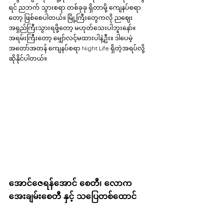
ရင် ညဘက် သွားစရာ တစ်ခုခု ရှိတာမို့ ကျေနပ်စရာ
တော့ ဖြစ်စေပါတယ်။ မြို့ကြီးတွေကလို ညဈေး
အရှည်ကြီးသွားရဖို့တော့ မဟုတ်သေးပါဘူးနော်။ 
အရမ်းကြီးတော့ မျှော်လင့်မထားပါနဲ့ဦး။ ဒါပေမဲ့ 
အတော်အတန် ကျေနပ်စရာ Night Life ရှိတဲ့အရပ်လို့ 
ဆိုနိုင်ပါတယ်။
အောင်ဇေရန်အောင် စေတီ၊ လောက
အေးချမ်းစေတီ နှင့် သပြေတစ်ထောင်