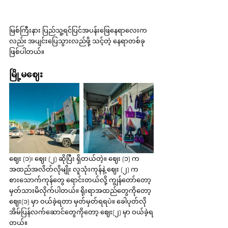
မြစ်ကြီးနား ပြည်သူ့ရင်ပြင်အပန်းဖြေနေရာလေးက
လည်း အပျင်းပြေသွားလည်ဖို့ သင့်တဲ့ နေရာတစ်ခု 
ဖြစ်ပါတယ်။
မြို့မဈေး
ဈေး (၁)၊ ဈေး (၂) ဆိုပြီး ရှိတယ်တဲ့။ ဈေး (၁) က 
အထည်အလိတ်လိုမျိုး လူသုံးကုန်နဲ့ ဈေး (၂) က 
စားသောက်ကုန်တွေ ရောင်းတယ်လို့ ကျွန်တော်တော့ 
မှတ်သားမိလိုက်ပါတယ်။ ရိုးရာအထည်တွေကိုတော့ 
ဈေး(၁) မှာ ဝယ်ခဲ့ရတာ မှတ်မှတ်ရရပဲ။ ခေါပုတ်လို 
အိမ်ပြန်လက်ဆောင်တွေကိုတော့ ဈေး(၂) မှာ ဝယ်ခဲ့ရ
တယ်။