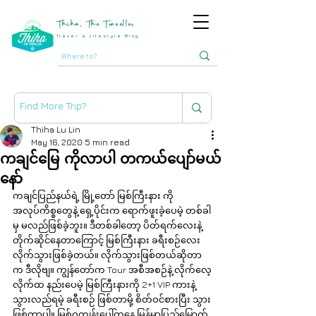
Thiha, The Traveller
Travel & Lifestyle Blog
Thiha Lu Lin
May 16, 2020
5 min read
ကချင်မြေ ကိုလာပါ တကယ်ပျော်မယ်
နော်
ကချင်ပြည်နယ်ရဲ့ မြို့တော် မြစ်ကြီးနား ကို 
အလုပ်ကိစ္စတွေနဲ့ ရှေ့ပိုင်းက ရောက်ဖူးခဲ့ပေမဲ့ တစ်ခါ
မှ မလည်ဖြစ်ခဲ့ဘူး။ ဒီတစ်ခါတော့ ပိတ်ရက်လေးနဲ့ 
တိုက်ဆိုင်နေတာကြောင့် မြစ်ကြီးနား ခရီးစဉ်လေး 
လိုက်သွားဖြစ်ခဲ့တယ်။ လိုက်သွားဖြစ်တယ်ဆိုတာ
က ဒီလိုဗျ။ ကျွန်တော်က Tour အစီအစဉ်နဲ့ လိုက်လေ့
လိုက်ထ နည်းပေမဲ့ မြစ်ကြီးနားကို 2+1 VIP ကားနဲ့ 
သွားလည်ရမဲ့ ခရီးစဉ် ဖြစ်တာမို့ စိတ်ဝင်စားပြီး သွား
ဖြစ်တာပါ။ မြစ်ဝကျွန်းပေါ်ကနေ မြန်မာပြည်မြောက်