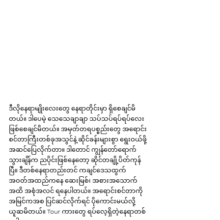
ဒီလိုနေရာမျိုးလေးတွေ နေရာတိုင်းမှာ ရှိစေချင်မိ
တယ်။ ဒါပေမဲ့ သေသေချာချာ သပ်သပ်ရပ်ရပ်လေး 
ဖြစ်စေချင်မိတယ်။ အမှတ်တရပစ္စည်းတွေ အရောင်း
စင်တာကြီးတစ်ခုအသွင်နဲ့ ဆိုင်ခန်းများစွာ ရွေးဝယ်ဖို့ 
အဆင်ပြေလိုက်တာ။ ဒါတောင် ကျွန်တော်ရောက်
သွားချိန်က ညပိုင်းဖြစ်နေတော့ ဆိုင်တချို့ပိတ်ကုန်
ပြီ။ ဒီတစ်နေရာတည်းတင် ကချင်ဒေသထွက် 
အဝတ်အထည်ကနေ ဆေးမြစ်၊ အစားအသောက်
အထိ အစုံအလင် ရနေပါတယ်။ အရောင်းစင်တာကို 
အမြင်ကအစ ပြင်ဆင်လိုက်ရင် ပိုကောင်းမယ်လို့
ယူဆမိတယ်။ Tour ကားတွေ ရပ်လေ့ရှိတဲ့နေရာတစ်