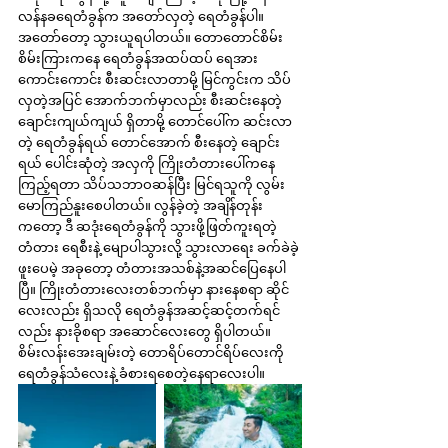
လန်နခရေတံခွန်က အတော်လှတဲ့ ရေတံခွန်ပါ။ 
အတော်တော့ သွားယူရပါတယ်။ တောတောင်စိမ်း
စိမ်းကြားကနေ ရေတံခွန်အထပ်ထပ် ရေအား
ကောင်းကောင်း စီးဆင်းလာတာမို့ မြင်ကွင်းက သိပ်
လှတဲ့အပြင် အောက်ဘက်မှာလည်း စီးဆင်းနေတဲ့ 
ချောင်းကျယ်ကျယ် ရှိတာမို့ တောင်ပေါ်က ဆင်းလာ
တဲ့ ရေတံခွန်ရယ် တောင်အောက် စီးနေတဲ့ ချောင်း
ရယ် ပေါင်းဆုံတဲ့ အလှကို ကြိုးတံတားပေါ်ကနေ 
ကြည့်ရတာ သိပ်သဘာဝဆန်ပြီး မြင်ရသူကို လွမ်း
မောကြည်နူးစေပါတယ်။ လွန်ခဲ့တဲ့ အချိန်တုန်း
ကတော့ ဒီ ဆဒုံးရေတံခွန်ကို သွားဖို့ဖြတ်ကူးရတဲ့ 
တံတား ရေစီးနဲ့ မျောပါသွားလို့ သွားလာရေး ခက်ခဲခဲ့
ဖူးပေမဲ့ အခုတော့ တံတားအသစ်နဲ့အဆင်ပြေနေပါ
ပြီ။ ကြိုးတံတားလေးတစ်ဘက်မှာ နားနေစရာ ဆိုင်
လေးလည်း ရှိသလို ရေတံခွန်အဆင့်ဆင့်တက်ရင်
လည်း နားခိုစရာ အဆောင်လေးတွေ ရှိပါတယ်။ 
စိမ်းလန်းအေးချမ်းတဲ့ တောရိပ်တောင်ရိပ်လေးကို 
ရေတံခွန်သံလေးနဲ့ ခံစားရစေတဲ့နေရာလေးပါ။