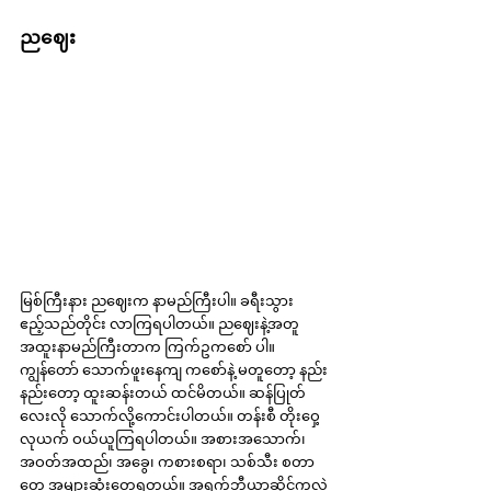
ညဈေး
မြစ်ကြီးနား ညဈေးက နာမည်ကြီးပါ။ ခရီးသွား
ဧည့်သည်တိုင်း လာကြရပါတယ်။ ညဈေးနဲ့အတူ 
အထူးနာမည်ကြီးတာက ကြက်ဥကစော် ပါ။ 
ကျွန်တော် သောက်ဖူးနေကျ ကစော်နဲ့ မတူတော့ နည်း
နည်းတော့ ထူးဆန်းတယ် ထင်မိတယ်။ ဆန်ပြုတ်
လေးလို သောက်လို့ကောင်းပါတယ်။ တန်းစီ တိုးဝှေ့ 
လုယက် ဝယ်ယူကြရပါတယ်။ အစားအသောက်၊ 
အဝတ်အထည်၊ အခွေ၊ ကစားစရာ၊ သစ်သီး စတာ
တွေ အများဆုံးတွေ့ရတယ်။ အရက်ဘီယာဆိုင်ကလွဲ