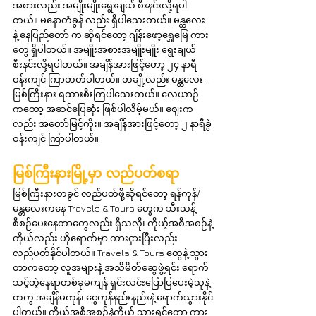
အစားလည်း အမျိုးမျိုးရွေးချယ် စီးနင်းလို့ရပါ
တယ်။ မနောတံခွန် လည်း ရှိပါသေးတယ်။ မန္တလေး 
နဲ့ နေပြည်တော် က ဆိုရင်တော့ ဂျိန်းဖော့ရွှေမြေ ကား
တွေ ရှိပါတယ်။ အမျိုးအစားအမျိုးမျိုး ရွေးချယ် 
စီးနင်းလို့ရပါတယ်။ အချိန်အားဖြင့်တော့ ၂၄ နာရီ 
ဝန်းကျင် ကြာတတ်ပါတယ်။ တချို့လည်း မန္တလေး - 
မြစ်ကြီးနား ရထားစီးကြပါသေးတယ်။ လေယာဉ်
ကတော့ အဆင်ပြေဆုံး ဖြစ်ပါလိမ့်မယ်။ ဈေးက
လည်း အတော်မြင့်ကိုး။ အချိန်အားဖြင့်တော့ ၂ နာရီခွဲ
ဝန်းကျင် ကြာပါတယ်။
မြစ်ကြီးနားမြို့မှာ လည်ပတ်စရာ
မြစ်ကြီးနားတခွင် လည်ပတ်ဖို့ဆိုရင်တော့ ရန်ကုန်/
မန္တလေးကနေ Travels & Tours တွေက သီးသန့် 
စီစဉ်ပေးနေတာတွေလည်း ရှိသလို၊ ကိုယ့်အစီအစဉ်နဲ့
ကိုယ်လည်း ဟိုရောက်မှာ ကားငှားပြီးလည်း 
လည်ပတ်နိုင်ပါတယ်။ Travels & Tours တွေနဲ့ သွား
တာကတော့ လူအများနဲ့ အသိမိတ်ဆွေဖွဲ့ရင်း ရောက်
သင့်တဲ့နေရာတစ်ခုမကျန် ရှင်းလင်းပြောပြပေးမဲ့သူနဲ့
တကွ အချိန်မကုန်၊ ငွေကုန်နည်းနည်းနဲ့ ရောက်သွားနိုင်
ပါတယ်။ ကိုယ့်အစီအစဉ်နဲ့ကိုယ် သွားရင်တော့ ကား