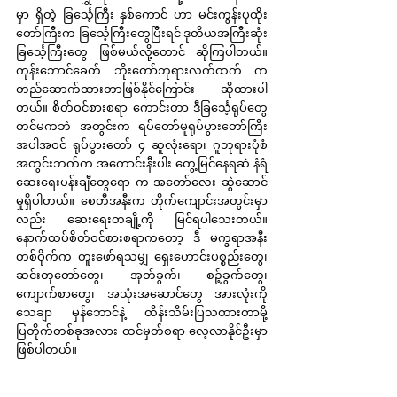
မှာ ရှိတဲ့ ခြင်္သေ့ကြီး နှစ်ကောင် ဟာ မင်းကွန်းပုထိုး
တော်ကြီးက ခြင်္သေ့ကြီးတွေပြီးရင် ဒုတိယအကြီးဆုံး
ခြင်္သေ့ကြီးတွေ ဖြစ်မယ်လို့တောင် ဆိုကြပါတယ်။ 
ကုန်းဘောင်ခေတ် ဘိုးတော်ဘုရားလက်ထက် က 
တည်ဆောက်ထားတာဖြစ်နိုင်ကြောင်း ဆိုထားပါ
တယ်။ စိတ်ဝင်စားစရာ ကောင်းတာ ဒီခြင်္သေ့ရုပ်တွေ
တင်မကဘဲ အတွင်းက ရပ်တော်မူရုပ်ပွားတော်ကြီး 
အပါအဝင် ရုပ်ပွားတော် ၄ ဆူလုံးရော၊ ဂူဘုရားပုံစံ 
အတွင်းဘက်က အကောင်းနီးပါး တွေ့မြင်နေရဆဲ နံရံ
ဆေးရေးပန်းချီတွေရော က အတော်လေး ဆွဲဆောင်
မှုရှိပါတယ်။ စေတီအနီးက တိုက်ကျောင်းအတွင်းမှာ
လည်း ဆေးရေးတချို့ကို မြင်ရပါသေးတယ်။ 
နောက်ထပ်စိတ်ဝင်စားစရာကတော့ ဒီ မက္ခရာအနီး
တစ်ဝိုက်က တူးဖော်ရသမျှ ရှေးဟောင်းပစ္စည်းတွေ၊ 
ဆင်းတုတော်တွေ၊ အုတ်ခွက်၊ စဉ့်ခွက်တွေ၊ 
ကျောက်စာတွေ၊ အသုံးအဆောင်တွေ အားလုံးကို 
သေချာ မှန်ဘောင်နဲ့ ထိန်းသိမ်းပြသထားတာမို့ 
ပြတိုက်တစ်ခုအလား ထင်မှတ်စရာ လေ့လာနိုင်ဦးမှာ 
ဖြစ်ပါတယ်။