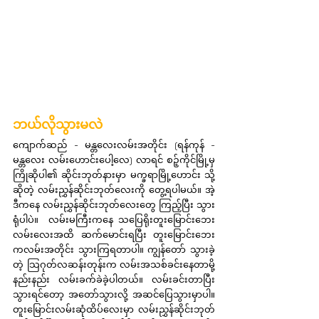
ဘယ်လိုသွားမလဲ
ကျောက်ဆည် - မန္တလေးလမ်းအတိုင်း (ရန်ကုန် - 
မန္တလေး လမ်းဟောင်းပေါ့လေ) လာရင် စဉ့်ကိုင်မြို့မှ 
ကြိုဆိုပါ၏ ဆိုင်းဘုတ်နားမှာ မက္ခရာမြို့ဟောင်း သို့ 
ဆိုတဲ့ လမ်းညွှန်ဆိုင်းဘုတ်လေးကို တွေ့ရပါမယ်။ အဲ့
ဒီကနေ လမ်းညွှန်ဆိုင်းဘုတ်လေးတွေ ကြည့်ပြီး သွား
ရုံပါပဲ။  လမ်းမကြီးကနေ သပြေရိုးတူးမြောင်းဘေး
လမ်းလေးအထိ ဆက်မောင်းရပြီး တူးမြောင်းဘေး
ကလမ်းအတိုင်း သွားကြရတာပါ။ ကျွန်တော် သွားခဲ့
တဲ့ သြဂုတ်လဆန်းတုန်းက လမ်းအသစ်ခင်းနေတာမို့ 
နည်းနည်း လမ်းခက်ခဲခဲ့ပါတယ်။ လမ်းခင်းတာပြီး
သွားရင်တော့ အတော်သွားလို့ အဆင်ပြေသွားမှာပါ။ 
တူးမြောင်းလမ်းဆုံထိပ်လေးမှာ လမ်းညွှန်ဆိုင်းဘုတ်