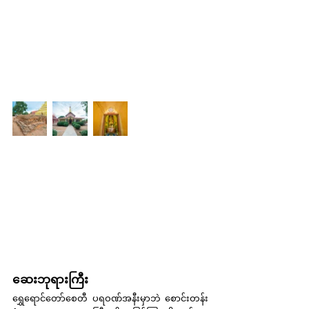
ဆေးဘုရားကြီး
ရွှေရောင်တော်စေတီ ပရဝဏ်အနီးမှာဘဲ စောင်းတန်း