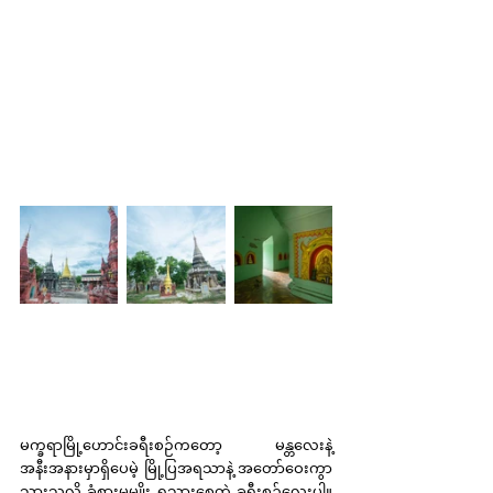
မက္ခရာမြို့ဟောင်းခရီးစဉ်ကတော့ မန္တလေးနဲ့ 
အနီးအနားမှာရှိပေမဲ့ မြို့ပြအရသာနဲ့ အတော်ဝေးကွာ
သွားသလို ခံစားမှုမျိုး ရသွားစေတဲ့ ခရီးစဉ်လေးပါ။ 