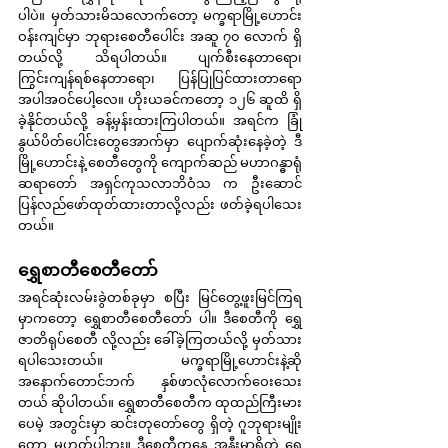
ပါပဲ။ မှတ်သားမိသလောက်တော့ မက္ခရာမြို့ဟောင်း
ဝန်းကျင်မှာ ဘုရားစေတီပေါင်း အဆူ ၇၀ လောက် ရှိ
တယ်လို့ သိရပါတယ်။ ပျက်စီးနေတာရော၊ 
ကြွင်းကျန်ရစ်နေတာရော၊ ပြန်ပြုပြင်ထားတာရော 
အပါအဝင်ပေါ့လေ။ ဟိုးယခင်ကတော့ ၁၂၆ ဆူထိ ရှိ
ခဲ့နိုင်တယ်လို့ ခန့်မှန်းထားကြပါတယ်။ အရင်က ခြုံ
နွယ်ပိတ်ပေါင်းတွေအောက်မှာ ပျောက်ဆုံးနေခဲ့တဲ့ ဒီ
မြို့ဟောင်းနဲ့ စေတီတွေကို ကျောက်ဆည် မဟာဂန္ဓာရုံ
ဆရာတော် အရှင်ကုသလာဘိဝံသ က ဦးဆောင် 
ပြန်လည်ဖော်ထုတ်ထားတာလို့လည်း ဖတ်ခဲ့ရပါသေး
တယ်။
ရွှေစာတီစေတီတော်
အရင်ဆုံးလမ်းခွဲတစ်ခုမှာ စပြီး မြင်တွေ့ဖူးမြင်ကြရ
မှာကတော့ ရွှေစာတီစေတီတော် ပါ။ ဒီစေတီကို ရွှေ
ဇာတိရုပ်စေတီ လို့လည်း ခေါ်ခဲ့ကြတယ်လို့ မှတ်သား
ရပါသေးတယ်။ မက္ခရာမြို့ဟောင်းနဲ့ဆို 
အနောက်တောင်ဘက် နှစ်ဖာလုံလောက်ဝေးသေး
တယ် ဆိုပါတယ်။ ရွှေစာတီစေတီက ထုထည်ကြီးမား
ပေမဲ့ အတွင်းမှာ ဆင်းတုတော်တွေ ရှိတဲ့ ဂူဘုရားမျိုး
တော့ မဟုတ်ပါဘူး။ ဒီစေတီကနေ အနီးမှာရှိတဲ့ ရွှေ