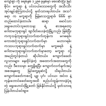
ကျော်စွာ ကို ခရစ်နှစ် ၁၂၉၈ ခုနှစ်မှာ ဖမ်းဆီးပြီး မြင်
စိုင်း၊ မက္ခရာ နဲ့ ပင်လယ်ဒေသတွေကို အသီးသီး 
အုပ်ချုပ်ခဲ့ကြတယ်လို့ မှတ်သားရပါတယ်။ အသင်္
ခရာ က မက္ခရာကို မြန်မာသက္ကရာဇ် ၆၆၆ မှာ 
တည်ထောင်ခဲ့တာပါ။ ဆရာ မောင်သာ 
(ရှေးဟောင်းသုတေသန) ရဲ့ စာအရတော့ 
ဂေါတမဘုရားရှင် ဗျာဒိတ်ပေးခဲ့တဲ့မြို့လည်း ဖြစ်ပြီး 
ကကုသန်ဘုရားရှင်လက်ထက်တုန်းက မဂဓရဇ်၊ 
ကောဏဂုံဘုရားရှင်လက်ထက်မှာ မဟာဂရစ်၊ 
ကဿပဘုရားရှင်လက်ထက်မှာ မက္ခဓရဇ် နဲ့ 
ဂေါတမဘုရားရှင်လက်ထက်မှာတော့ မက္ခရာ လို့ 
အမည်တွင်ခဲ့တယ် ဆိုပါတယ်။ ကျောက်ခေတ်
လူသားများ နေထိုင်ခဲ့တဲ့ အထောက်အထားတွေကို
လည်း ဒီဒေသမှာ တွေ့ရှိရပြီး ကျောက်လက်နက်အပဲ့ 
အစအနတွေ မြင်တွေ့ရဆဲလို့ သိရပါတယ်။ 
ကျောက်ခေတ်ကစလို့ ပျု၊ ပုဂံ၊ ပင်းယ၊ အင်းဝ နဲ့ 
ကုန်းဘောင်ခေတ်တွေအထိ စည်ပင်ထွန်းကားခဲ့ပုံရ
တဲ့ ရှေးဟောင်းမြို့တော် ဖြစ်နိုင်တယ်လို့ မှတ်သားရ
ပြန်ပါတယ်ခင်ဗျာ။