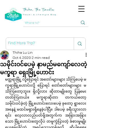
Thiha, The Traveller
Travel & Lifestyle Blog
Thiha Lu Lin
Oct 4, 2020
2 min read
သမိုင်းဝင်ပေမဲ့ နာမည်မကျော်လေတဲ့
မက္ခရာ ရှေးမြို့ဟောင်း
မတ္တရာမြို့ လို့ပြောရင် အတော်များများ သိကြပေမဲ့ မ
က္ခရာမြို့ဟောင်းလို့ ပြောရင် တော်တော်များများ မ
သိကြတော့ဘူး။ ရှိလို့လား ဆိုတာမျိုးတွေ ပြန်မေး
တတ်ကြတယ်။ မက္ခရာဆိုတာ တကယ်တော့ 
သမိုင်းဝင်ခဲ့တဲ့ မြို့ဟောင်းလေးပေမဲ့ ခုတော့ ရွာလေး
အနေနဲ့ မထင်မရှားရှိနေခဲ့ပါပြီ။ ဒါပေမဲ့ ခရီးသွားလာ
ရင်း လေ့လာလည်ပတ်ဖို့အတွက်က အခြားအခြား
သော မြို့ဟောင်းတွေလိုပဲ တမူကွဲပြားတဲ့ ခံစားမှုမျိုး
ပေးစွမ်းနိုင်တဲ့ အရပ်ဒေသတစ်ခုလို့ ဆိုပါရစေ။ 