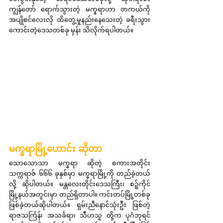
ကျွန်တော် ရောက်သွားတဲ့ မက္ခရာဟာ တကယ်ကို 
အပျိုစင်လေးလို ထိတွေ့မှုနည်းနေသေးတဲ့ ခရီးသွား
ကောင်းတဲ့ဒေသတစ်ခု မှန်း သိလိုက်ရပါတယ်။
မက္ခရာမြို့ဟောင်း ဆိုတာ
သောသောသာ မက္ခရာ ဆိုတဲ့ စကားအတိုင်း 
သက္ကရာဇ် ၆၆၆ ခုနှစ်မှာ မက္ခရာမြို့ကို တည်ခဲ့တယ်
လို့ ဆိုပါတယ်။ မန္တလေးတိုင်းဒေသကြီး၊ စဉ့်ကိုင်
မြို့နယ်အတွင်းမှာ တည်ရှိတာပါ။ ကင်းတပ်မြို့တစ်ခု 
ဖြစ်ခဲ့တယ်ဆိုပါတယ်။ ရှမ်းညီနောင်သုံးဦး ဖြစ်တဲ့ 
ရာဇသင်္ကြန်၊ အသင်္ခရာ၊ သီဟသူ တို့က ပုဂံဘုရင်