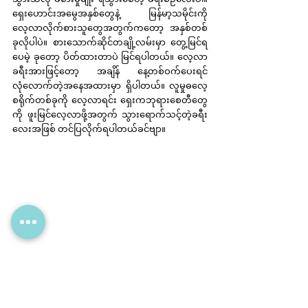
ရှေးဟောင်းအမွေအနှစ်တွေနဲ့ မြန်မာ့သမိုင်းကို 
လေ့လာလိုက်စားသူတွေအတွက်ကတော့ အနှစ်တစ်
ခုလိုပါပဲ။ စားသောက်ဆိုင်တချို့လမ်းမှာ တွေ့မြင်ရ
ပေမဲ့ ခုတော့ ပိတ်ထားတာပဲ မြင်ရပါတယ်။ လေ့လာ
ခရီးအားဖြင့်တော့ အချိန် နေ့တစ်ဝက်ပေးရင် 
လုံလောက်တဲ့အနေအထားမှာ ရှိပါတယ်။ လူမှုဓလေ့
စရိုက်တစ်ခုကို လေ့လာရင်း ရှေးကဘုရားစေတီတွေ
ကို ဖူးမြင်လေ့လာဖို့အတွက် သွားရောက်သင့်တဲ့ခရီး
လေးအဖြစ် တင်ပြလိုက်ရပါတယ်ခင်ဗျာ။
အားလုံးပဲ အစဉ်ဘေးကင်းလုံခြုံ ကျန်းမာပြည့်စုံပျော်
ရွှင်စွာ ခရီးသွားနိုင်ကြပါစေ။