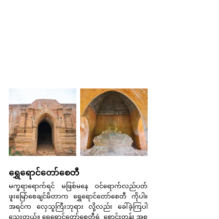
ရွှေရောင်တော်စေတီ
မက္ခရာရောက်ရင် မဖြစ်မနေ ဝင်ရောက်လည်ပတ်
ဖူးမြော်စေချင်မိတာက ရွှေရောင်တော်စေတီ ကိုပါ။  
အရင်က လှေသူကြီးဘုရား လို့လည်း ခေါ်ခဲ့ကြပါ
သေးတယ်။ ရွှေရောင်တော်စေတီရဲ့ စောင်းတန်း အစ