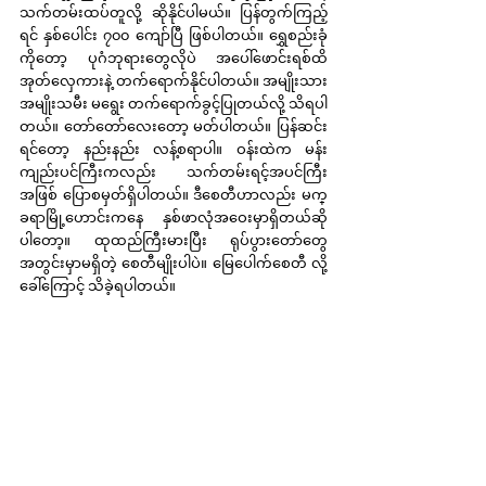
သက်တမ်းထပ်တူလို့ ဆိုနိုင်ပါမယ်။ ပြန်တွက်ကြည့်
ရင် နှစ်ပေါင်း ၇၀၀ ကျော်ပြီ ဖြစ်ပါတယ်။ ရွှေစည်းခုံ
ကိုတော့ ပုဂံဘုရားတွေလိုပဲ အပေါ်ဖောင်းရစ်ထိ 
အုတ်လှေကားနဲ့ တက်ရောက်နိုင်ပါတယ်။ အမျိုးသား 
အမျိုးသမီး မရွေး တက်ရောက်ခွင့်ပြုတယ်လို့ သိရပါ
တယ်။ တော်တော်လေးတော့ မတ်ပါတယ်။ ပြန်ဆင်း
ရင်တော့ နည်းနည်း လန့်စရာပါ။ ဝန်းထဲက မန်း
ကျည်းပင်ကြီးကလည်း သက်တမ်းရင့်အပင်ကြီး
အဖြစ် ပြောစမှတ်ရှိပါတယ်။ ဒီစေတီဟာလည်း မက္
ခရာမြို့ဟောင်းကနေ နှစ်ဖာလုံအဝေးမှာရှိတယ်ဆို
ပါတော့။ ထုထည်ကြီးမားပြီး ရုပ်ပွားတော်တွေ
အတွင်းမှာမရှိတဲ့ စေတီမျိုးပါပဲ။ မြေပေါက်စေတီ လို့
ခေါ်ကြောင့် သိခဲ့ရပါတယ်။