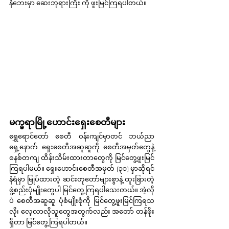
နံဘေးမှာ ဆေးဘုရားကြီး ကို ဖူးမြင်ကြရပါတယ်။
မက္ခရာမြို့ဟောင်းရှေးစေတီများ
ရွှေရောင်တော် စေတီ ဝန်းကျင်မှာတင် ဘယ်ညာ 
ရှေ့နောက် ရှေးစေတီအဆူဆူကို စေတီအမှတ်တွေနဲ့ 
စနစ်တကျ ထိန်းသိမ်းထားတာတွေကို မြင်တွေ့ဖူးမြင်
ကြရပါမယ်။ ရှေးဟောင်းစေတီအမှတ် (၃၁) မှာဆိုရင် 
နံရံမှာ မြုပ်ထားတဲ့ ဆင်းတုတော်များစွာနဲ့ ထူးခြားတဲ့
ဖွဲ့စည်းပုံမျိုးတွေပါ မြင်တွေ့ကြရပါသေးတယ်။ အဲ့လို
ပဲ စေတီအဆူဆူ ပုံစံမျိုးစုံကို မြင်တွေ့ဖူးမြင်ကြရသ
လို၊ လေ့လာလိုသူတွေအတွက်လည်း အတော် တန်ဖိုး
ရှိတာ မြင်တွေ့ကြရပါတယ်။