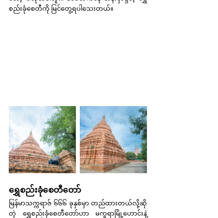
စည်းခုံစေတီကို မြင်တွေ့ရပါသေးတယ်။
ရွှေစည်းခုံစေတီတော်
မြန်မာသက္ကရာဇ် ၆၆၆ ခုနှစ်မှာ တည်ထားတယ်လို့ဆို
တဲ့ ရွှေစည်းခုံစေတီတော်ဟာ မက္ခရာမြို့ဟောင်းနဲ့ 