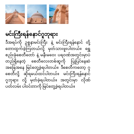
မင်းကြီးရန်နောင်ဂူဘုရား
ဒီအရပ်ကို ဥစ္စနာမင်းကြီး နဲ့ မင်းကြီးရန်နောင် တို့ 
တောထွက်ခဲ့ကြတယ်လို့ မှတ်သားဖူးပါတယ်။ ရွှေ
စည်းခုံစေတီတော် နဲ့ မနီးမဝေး ပရဝဏ်အတွင်းမှာပဲ 
တည်ရှိနေတဲ့ စေတီလေးတစ်ဆူကို ပြုပြင်နေဆဲ 
အခြေအနေ မြင်တွေ့ခဲ့ရပါတယ်။ ဒီစေတီကတော့ ဂူ
စေတီလို့ ဆိုရမယ်ထင်ပါတယ်။ မင်းကြီးရန်နောင်
ဂူဘုရား လို့ မှတ်ခဲ့ရပါတယ်။ အတွင်းမှာ လိုဏ်
ပတ်လမ်း ပါဝင်တာကို မြင်တွေ့ခဲ့ရပါတယ်။