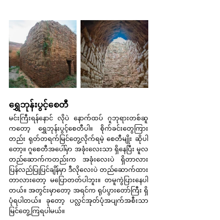
ရွှေဘုန်းပွင့်စေတီ
မင်းကြီးရန်နောင် လိုပဲ နောက်ထပ် ဂူဘုရားတစ်ဆူ
ကတော့ ရွှေဘုန်းပွင့်စေတီပါ။ စိုက်ခင်းတွေကြား
တည်း ရုတ်တရက်မြင်တွေ့လိုက်ရမဲ့ စေတီမျိုး ဆိုပါ
တော့။ ဂူစေတီအပေါ်မှာ အခုံးလေးသာ ရှိနေပြီး မူလ
တည်ဆောက်ကတည်းက အခုံးလေးပဲ ရှိတာလား 
ပြန်လည်ပြုပြင်ချိန်မှာ ဒီလိုလေးပဲ တည်ဆောက်ထား
တာလားတော့ မပြောတတ်ပါဘူး။ တမူကွဲပြားနေပါ
တယ်။ အတွင်းမှာတော့ အရင်က ရုပ်ပွားတော်ကြီး ရှိ
ပုံရပါတယ်။ ခုတော့ ပလ္လင်အုတ်ပုံအပျက်အစီးသာ 
မြင်တွေ့ကြရပါမယ်။