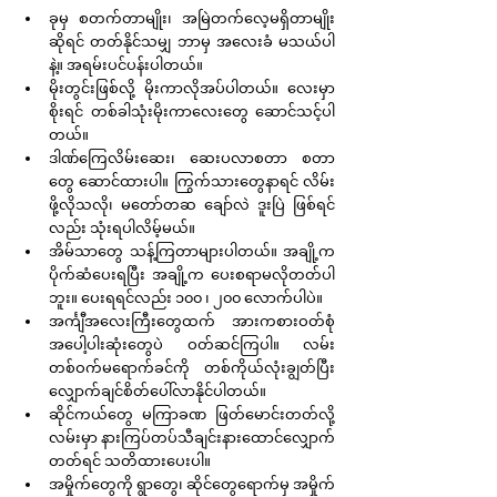
ခုမှ စတက်တာမျိုး၊ အမြဲတက်လေ့မရှိတာမျိုး
ဆိုရင် တတ်နိုင်သမျှ ဘာမှ အလေးခံ မသယ်ပါ
နဲ့။ အရမ်းပင်ပန်းပါတယ်။
မိုးတွင်းဖြစ်လို့ မိုးကာလိုအပ်ပါတယ်။ လေးမှာ
စိုးရင် တစ်ခါသုံးမိုးကာလေးတွေ ဆောင်သင့်ပါ
တယ်။
ဒါဏ်ကြေလိမ်းဆေး၊ ဆေးပလာစတာ စတာ
တွေ ဆောင်ထားပါ။ ကြွက်သားတွေနာရင် လိမ်း
ဖို့လိုသလို၊ မတော်တဆ ချော်လဲ ဒူးပြဲ ဖြစ်ရင်
လည်း သုံးရပါလိမ့်မယ်။
အိမ်သာတွေ သန့်ကြတာများပါတယ်။ အချို့က 
ပိုက်ဆံပေးရပြီး အချို့က ပေးစရာမလိုတတ်ပါ
ဘူး။ ပေးရရင်လည်း ၁၀၀ ၊ ၂၀၀ လောက်ပါပဲ။
အင်္ကျီအလေးကြီးတွေထက် အားကစားဝတ်စုံ 
အပေါ့ပါးဆုံးတွေပဲ ဝတ်ဆင်ကြပါ။ လမ်း
တစ်ဝက်မရောက်ခင်ကို တစ်ကိုယ်လုံးချွတ်ပြီး 
လျှောက်ချင်စိတ်ပေါ်လာနိုင်ပါတယ်။
ဆိုင်ကယ်တွေ မကြာခဏ ဖြတ်မောင်းတတ်လို့ 
လမ်းမှာ နားကြပ်တပ်သီချင်းနားထောင်လျှောက်
တတ်ရင် သတိထားပေးပါ။
အမှိုက်တွေကို ရွာတွေ၊ ဆိုင်တွေရောက်မှ အမှိုက်