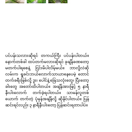
ပင်ပန်းသလားဆိုရင် တကယ်ကြီး ပင်ပန်းပါတယ်။ 
နောက်တစ်ခါ ထပ်တက်မလားဆိုရင် ခုချိန်ခဏတော့ 
မတက်ပါရစေနဲ့ ငြင်းမိပါလိမ့်မယ်။ ဘာလို့လဲဆို 
လမ်းက ရှုခင်းဘယ်လောက်သာယာနေပေမဲ့ တောင်
တက်ခရီးဖြစ်လို့ ဒူး၊ ပေါင်နဲ့ ခြေသလုံးတွေ၊ ပြီးတော့ 
ခါးတွေ အတော်ထိပါတယ်။ အချိန်အားဖြင့် ၅ နာရီ
နီးပါးလောက် တက်ခဲ့ရပါတယ်။ သာမန်လူတစ်
ယောက် တက်တဲ့ ပုံမှန်အချိန်လို့ ဆိုနိုင်ပါတယ်။ ပြန်
ဆင်းရင်လည်း ၃ နာရီနီးပါးတော့ ပြန်ဆင်းရတာပါပဲ။