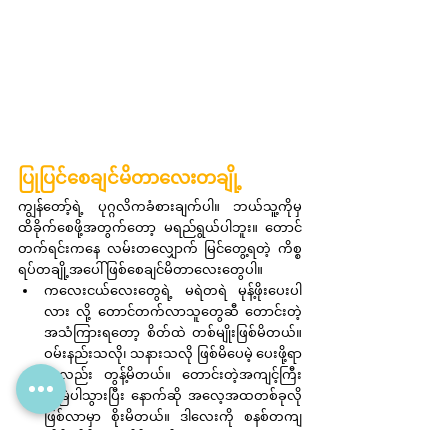
ပြုပြင်စေချင်မိတာလေးတချို့
ကျွန်တော့်ရဲ့ ပုဂ္ဂလိကခံစားချက်ပါ။ ဘယ်သူ့ကိုမှ 
ထိခိုက်စေဖို့အတွက်တော့ မရည်ရွယ်ပါဘူး။ တောင်
တက်ရင်းကနေ လမ်းတလျှောက် မြင်တွေ့ရတဲ့ ကိစ္စ
ရပ်တချို့အပေါ် ဖြစ်စေချင်မိတာလေးတွေပါ။
ကလေးငယ်လေးတွေရဲ့ မရဲတရဲ မုန့်ဖိုးပေးပါ
လား လို့ တောင်တက်လာသူတွေဆီ တောင်းတဲ့
အသံကြားရတော့ စိတ်ထဲ တစ်မျိုးဖြစ်မိတယ်။ 
ဝမ်းနည်းသလို၊ သနားသလို ဖြစ်မိပေမဲ့ ပေးဖို့ရာ
ကလည်း တွန့်မိတယ်။ တောင်းတဲ့အကျင့်ကြီး 
အမြဲပါသွားပြီး နောက်ဆို အလေ့အထတစ်ခုလို 
ဖြစ်လာမှာ စိုးမိတယ်။ ဒါလေးကို စနစ်တကျ 
ထိန်းသိမ်းစေချင်မိတယ်။