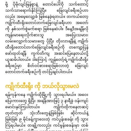
မို့ ပိုမိုလျင်မြန်စွာနဲ့ တောင်ပေါ်ကို သက်တောင့်
သက်သာရောက်နိုင်ကြပြီ။ ခြေလျင်ခရီးစဉ်ဟာ
လည်း အမေ့လျော့ခံ ဖြစ်နေခဲ့ရတယ်။ တကယ်တော့ 
ကျိုက်ထီးရိုးတောင်တက်ခြေလျင်ခရီးဟာ အတော်
ကို နှစ်သက်စွဲမက်စရာ ဖြစ်နေဆဲပါ။ ဒီနေ့ဒီအချိန်လို 
ကျန်းမာရေးလိုက်စားသူ အပြေးသမား၊ 
လမ်းလျှောက်သမားတွေ ပိုပြီး တိုးလာချိန်နဲ့ ကျိုက်
ထီးရိုးတောင်တက်ခြေလျင်ခရီးစဉ်ကို တကျော့ပြန်
ဖော်ထုတ်ချိန် ကွက်တိကျ အဆင်ပြေနေတယ်လို့ 
ယူဆမိပါတယ်။ ဒါကြောင့် ကျွန်တော့်ရဲ့ကျိုက်ထီးရိုး
ခရီးစဉ်မှာ စိတ်ဝင်စားစရာဖြစ်လာတဲ့ ခြေလျင်
တောင်တက်ခရီးစဉ်ကို တင်ပြချင်ပါတယ်။
ကျိုက်ထီးရိုး ကို ဘယ်လိုသွားမလဲ
ရန်ကုန်ကနေ ကျိုက်ထိုမြို့ကို သွားရပါမယ်။ အဝေး
ပြေးကားတွေ ရှိပြီး အချိန်အားဖြင့် ၃ နာရီခွဲ ဝန်းကျင် 
မောင်းနှင်ကြပါတယ်။ ကျိုက်ထိုကနေတဆင့် 
တုတ်တုတ် သုံးဘီးတွေနဲ့ဖြစ်ဖြစ်၊ ဆိုင်ကယ်နဲ့
ဖြစ်ဖြစ် ၉ မိုင်ခန့်ကွာဝေးတဲ့ ကင်ပွန်းစခန်း ကို သွား
ကြရပါမယ်။ တချို့ကလည်း ကင်မွန်းစခန်းမှာ တစ်