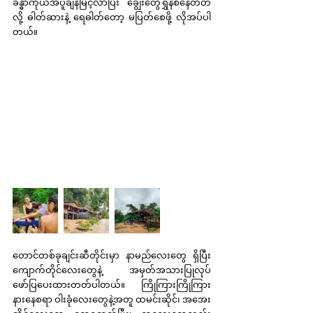
ခန္ဓာကိုယ်အပူချိန်မြင့်လာပြီး ချွေးတွေရွှဲနစ်နေတတ်
လို့ ဓါတ်ဆားနဲ့ ရေဓါတ်တော့ မပြတ်စေဖို့ လိုအပ်ပါ
တယ်။
တောင်တစ်ခုချင်းဆီတိုင်းမှာ နာမည်လေးတွေ ရှိပြီး 
ကျောက်တိုင်လေးတွေနဲ့ အမှတ်အသားပြုလုပ် 
ဖော်ပြပေးထားတတ်ပါတယ်။ ကြိုကြားကြိုကြား 
နားနေစရာ ဝါးခုံလေးတွေနဲ့အတူ ထမင်းဆိုင်၊ အအေး