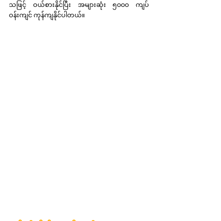
သဖြင့် ဝယ်စားနိုင်ပြီး အများဆုံး ၅၀၀၀ ကျပ် 
ဝန်းကျင် ကုန်ကျနိုင်ပါတယ်။