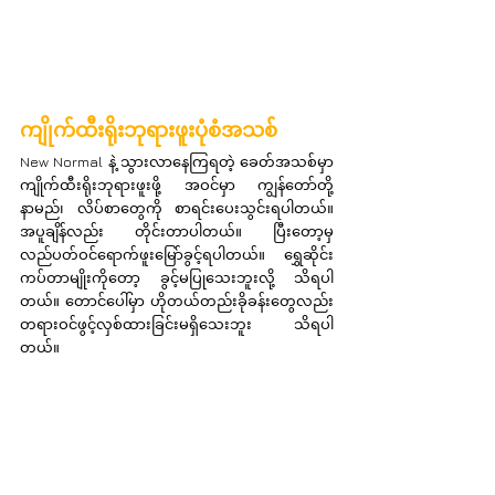
ကျိုက်ထီးရိုးဘုရားဖူးပုံစံအသစ်
New Normal နဲ့ သွားလာနေကြရတဲ့ ခေတ်အသစ်မှာ 
ကျိုက်ထီးရိုးဘုရားဖူးဖို့ အဝင်မှာ ကျွန်တော်တို့ 
နာမည်၊ လိပ်စာတွေကို စာရင်းပေးသွင်းရပါတယ်။ 
အပူချိန်လည်း တိုင်းတာပါတယ်။ ပြီးတော့မှ 
လည်ပတ်ဝင်ရောက်ဖူးမြော်ခွင့်ရပါတယ်။ ရွှေဆိုင်း
ကပ်တာမျိုးကိုတော့ ခွင့်မပြုသေးဘူးလို့ သိရပါ
တယ်။ တောင်ပေါ်မှာ ဟိုတယ်တည်းခိုခန်းတွေလည်း 
တရားဝင်ဖွင့်လှစ်ထားခြင်းမရှိသေးဘူး သိရပါ
တယ်။