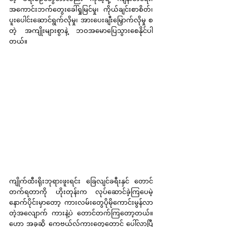
အကောင်းဘက်တွေးခေါ်ရှုမြင်မှု၊ ကိုယ်ချင်းစာစိတ်၊ 
ပူးပေါင်းဆောင်ရွက်လိုမှု၊ အားပေးချီးမြှောက်လိုမှု စ
တဲ့ အကျိုးများစွာနဲ့ ဘဝအမောပြေသွားစေနိုင်ပါ
တယ်။
ကျိုက်ထီးရိုးဘုရားဖူးရင်း ခြေလျင်ခရီးနှင် တောင်
တက်ရတာကို ဟိုးတုန်းက လုပ်ဆောင်ခဲ့ကြပေမဲ့ 
နောက်ပိုင်းမှာတော့ ကားလမ်းတွေပိုမိုကောင်းမွန်လာ
တဲ့အလျောက် ကားနဲ့ပဲ တောင်တက်ကြတော့တယ်။ 
ဟော အခုဆို ကေဗယ်လ်ကားတွေတောင် ပေါ်လာပြီ