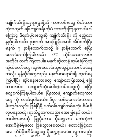
ကျိုက်ထီးရိုးဘုရားဖူးဖို့ကို ကားလမ်းတွေ ပိတ်ထား
တဲ့အတွက် ခြေလျင်ခရီးကိုပဲ အားကိုးကြရတာပါ။ ဒါ
ကြောင့် ဒီရက်ပိုင်းတွေဆို ကျိုက်ထီးရိုး ကို ဧည့်လာ
နည်းပါတယ်။ ညဘက် အားပြည့်အောင် အိပ်စက်ပြီး 
မနက် ၅ နာရီလောက်ထလို့ ၆ နာရီလောက် စပြီး 
တောင်တက်ကြပါတယ်။ KFC ဆိုင်ဘေးကလမ်း
အတိုင်း တက်ကြတာပါ။ မနက်ဆိုတာနဲ့ ဆွမ်းခံကြွတဲ့ 
ကိုယ်တော်တွေ၊ ဆွမ်းလောင်းသူတွေနဲ့ အသက်ဝင်နေ
သလို၊ မုန့်ဆိုင်တွေလည်း မနက်စာရောင်းဖို့ ထွက်နေ
ကြပါပြီ။ ဆိုင်ခန်းလေးတွေ ကျော်လာပြီးတာနဲ့ မြေ
သားလမ်း၊ ကျောက်တုံးပေါတဲ့လမ်းတွေကို စပြီး 
လျှောက်ကြရပါတယ်။ ပြီးတာနဲ့ ကျောက်လှေကား
တွေ ကို တက်ရပါတယ်။ ဒီမှာ တစ်ခုကောင်းတာက 
မိုးတွင်းလည်း ဖြစ်ပြီမို့ ပတ်ဝန်းကျင်တစ်ခုလုံး စိမ်းစို
လှပနေသလို၊ ရာသီဥတုကလည်း အေးမြနေပါတယ်။ 
တခါတလေဆို မြူခိုးလား မိုးငွေ့လား မသဲကွဲဘဲ 
အေးစိမ့်စိမ့်လေး ဖြစ်သွားစေတယ်။ တောင်မြင့်လာ
လေ တိမ်ခိုးတိမ်ငွေ့တွေ ပိုတွေ့ရလေပဲ။ လူကလည်း 