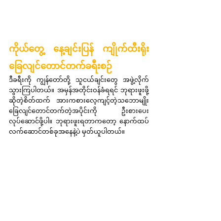
ကိုယ်တွေ့ နေ့ချင်းပြန် ကျိုက်ထီးရိုး 
ခြေလျင်တောင်တက်ခရီးစဉ်
ဒီခရီးကို ကျွန်တော်တို့ သူငယ်ချင်းတွေ အဖွဲ့လိုက်
သွားကြပါတယ်။ အမှန်အတိုင်းဝန်ခံရရင် ဘုရားဖူးဖို့
ဆိုတဲ့စိတ်ထက် အားကစားလေ့ကျင့်တဲ့သဘောမျိုး 
ခြေလျင်တောင်တက်တဲ့အပိုင်းကို ဦးစားပေး
လုပ်ဆောင်ဖို့ပါ။ ဘုရားဖူးရတာကတော့ နောက်ထပ်
လက်ဆောင်တစ်ခုအနေနဲ့ပဲ မှတ်ယူပါတယ်။ 