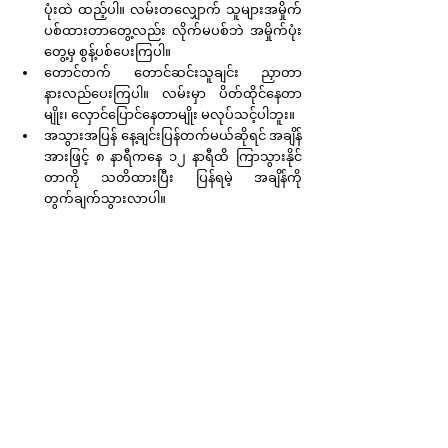
ပုံးထဲ ထည့်ပါ။ လမ်းတလျှောက် သူများအမှိုက်
ပစ်ထားတာတွေ့လည်း လိုက်မပစ်ဘဲ အမှိုက်ပုံး
တွေ့မှ စွန့်ပစ်ပေးကြပါ။
တောင်တက် တောင်ဆင်းသူချင်း ညှာတာ
နားလည်ပေးကြပါ။ လမ်းမှာ ပိတ်ထိုင်နေတာ
မျိုး၊ လှောင်ပြောင်နေတာမျိုး မလုပ်သင့်ပါဘူး။
အသွားအပြန် နေ့ချင်းပြန်တက်မယ်ဆိုရင် အချိန်
အားဖြင့် ၈ နာရီကနေ ၁၂ နာရီထိ ကြာသွားနိုင်
တာကို သတိထားပြီး ပြန်ရမဲ့ အချိန်ကို 
တွက်ချက်သွားလာပါ။