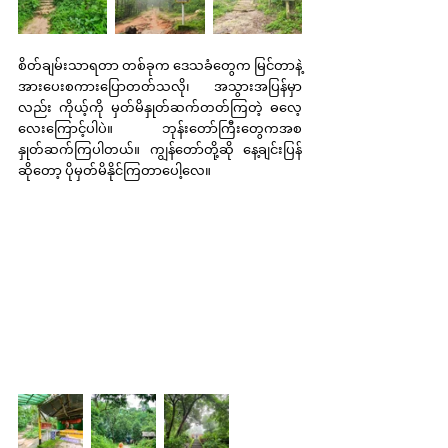
စိတ်ချမ်းသာရတာ တစ်ခုက ဒေသခံတွေက မြင်တာနဲ့ 
အားပေးစကားပြောတတ်သလို၊ အသွားအပြန်မှာ
လည်း ကိုယ့်ကို မှတ်မိနှုတ်ဆက်တတ်ကြတဲ့ ဓလေ့
လေးကြောင့်ပါပဲ။ ဘုန်းတော်ကြီးတွေကအစ 
နှုတ်ဆက်ကြပါတယ်။ ကျွန်တော်တို့ဆို နေ့ချင်းပြန် 
ဆိုတော့ ပိုမှတ်မိနိုင်ကြတာပေါ့လေ။