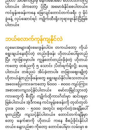
ညတာ အိပ်စက်ပြီးမှ မနက်စောစော တောင်တက်ကြ
ပါတယ်။ ဒါကတော့ ပိုပြီး အမောခံနိုင်စေပါတယ်။ 
ကင်မွန်းစခန်းကနေ ခြေလျင်တောင်တက်ခရီး ၇ မိုင်
ခွဲခန့် လုပ်ဆောင်ရင် ကျိုက်ထီးရိုးဘုရားဖူးနိုင်ပြီဖြစ်
ပါတယ်။
ဘယ်လောက်ကုန်ကျနိုင်လဲ
လူမေးအများဆုံးမေးခွန်းပါပဲ။ တကယ်တော့ ကိုယ်
ရွေးချယ်နေထိုင်တဲ့ တည်းခိုခန်း ဟိုတယ်ပေါ်မူတည်
ပြီး ကွာခြားမှာပါ။ ကျွန်တော်တည်းခိုခဲ့တဲ့ ဟိုတယ်
ကတော့ တစ်ညကို ၅ သောင်း (ပိတ်ရက်မို့လို့) ပေးရ
ပါတယ်။ တစ်ညပဲ အိပ်ခဲ့တာပါ။ တခြားဈေးချိုတဲ့
ဟိုတယ်နဲ့တည်းခိုခန်းတွေ ရွေးချယ်နိုင်ပါသေးတယ်။ 
အဝေးပြေးကားခကတော့ ၆၀၀၀ - ၈၀၀၀ ကျပ်ကြား 
အစားစားကျသင့်နိုင်ပါတယ်။ မော်လမြိုင်သွားတဲ့ 
ကားတွေကို စီးပြီး ကျိုက်ထိုကားဂိတ်မှာ ဆင်းရမှာ 
ဖြစ်ပါတယ်။ အဲ့ဒီကနေ ကင်းမွန်းစခန်းကို တုတ်တုတ်
ငှားခ ၃၀၀၀ - ၅၀၀၀ အတွင်း ရောက်တဲ့အချိန်ပေါ်
မူတည်ပြီး ကျသင့်နိုင်ပါတယ်။ တောင်တက်ချိန်မှာ
တော့ မနက်စာကို ဟိုတယ် ကနေ စီစဉ်ခိုင်းနိုင်ပါ
တယ်။ နေ့လည်စာ ကိုတော့ တောင်ပေါ်မှာ၊ လမ်းမှာ စ