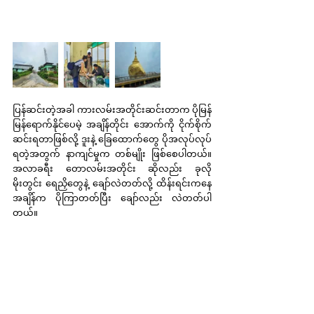
ပြန်ဆင်းတဲ့အခါ ကားလမ်းအတိုင်းဆင်းတာက ပိုမြန်
မြန်ရောက်နိုင်ပေမဲ့ အချိန်တိုင်း အောက်ကို ငိုက်စိုက်
ဆင်းရတာဖြစ်လို့ ဒူးနဲ့ ခြေထောက်တွေ ပိုအလုပ်လုပ်
ရတဲ့အတွက် နာကျင်မှုက တစ်မျိုး ဖြစ်စေပါတယ်။ 
အလာခရီး တောလမ်းအတိုင်း ဆိုလည်း ခုလို 
မိုးတွင်း ရေညှိတွေနဲ့ ချော်လဲတတ်လို့ ထိန်းရင်းကနေ 
အချိန်က ပိုကြာတတ်ပြီး ချော်လည်း လဲတတ်ပါ
တယ်။