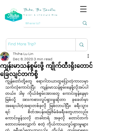
Thiha, The Traveller
Travel & Lifestyle Blog
Thiha Lu Lin
Dec 8, 2020
3 min read
ကျန်းမာသန်စွမ်းဖို့ ကျိုက်ထီးရိုးတောင်
ခြေလျင်တက်စို့
ကျွန်တော်တို့တွေ ရောဂါဘယာထူပြောတဲ့ကာလမှာ 
သက်လုံကောင်းပြီး ကျန်းမာသန်စွမ်းနေဖို့လိုအပ်ပါ
တယ်။ ဒါမှ ကိုယ်ခံစွမ်းအားတွေ ကောင်းမွန်နေမှာ 
ဖြစ်လို့ အားကစားလှုပ်ရှားမှုဆိုတာ ခုခေတ်မှာ 
အရေးပါတဲ့အရာတစ်ခုလို ဖြစ်လာပါပြီ။ ခရီးသွား
ရင် စိတ်အပန်းဖြေဇိမ်ခံခရီးတွေဟာလည်း 
ကောင်းမွန်သလို တခါတရံ အခုလို တောင်တက် 
တောလမ်းလျှောက် စတဲ့ ကိုယ်ကာယလှုပ်ရှားမှုများ
တဲ့ ခရီးစဉ်တွေဟာလည်း ကိုယ့်ရဲ့ ကျန်းမာရေး၊ 