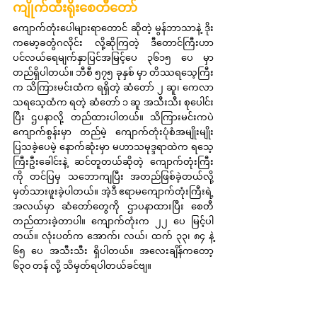
ကျိုက်ထီးရိုးစေတီတော်
ကျောက်တုံးပေါများရာတောင် ဆိုတဲ့ မွန်ဘာသာနဲ့ ဒိုး
ကမော့ခတွံဂလိုင်း လို့ဆိုကြတဲ့ ဒီတောင်ကြီးဟာ 
ပင်လယ်ရေမျက်နှာပြင်အမြင့်ပေ ၃၆၁၅ ပေ မှာ 
တည်ရှိပါတယ်။ ဘီစီ ၅၇၅ ခုနှစ် မှာ တိဿရသေ့ကြီး
က သိကြားမင်းထံက ရရှိတဲ့ ဆံတော် ၂ ဆူ၊ ကေလာ
သရသေ့ထံက ရတဲ့ ဆံတော် ၁ ဆူ အသီးသီး စုပေါင်း
ပြီး ဌပနာလို့ တည်ထားပါတယ်။ သိကြားမင်းကပဲ 
ကျောက်စွန်းမှာ တည်မဲ့ ကျောက်တုံးပုံစံအမျိုးမျိုး 
ပြသခဲ့ပေမဲ့ နောက်ဆုံးမှာ မဟာသမုဒ္ဒရာထဲက ရသေ့
ကြီးဦးခေါင်းနဲ့ ဆင်တူတယ်ဆိုတဲ့ ကျောက်တုံးကြီး
ကို တင်ပြမှ သဘောကျပြီး အတည်ဖြစ်ခဲ့တယ်လို့ 
မှတ်သားဖူးခဲ့ပါတယ်။ အဲ့ဒီ ဧရာမကျောက်တုံးကြီးရဲ့ 
အလယ်မှာ ဆံတော်တွေကို ဌာပနာထားပြီး စေတီ
တည်ထားခဲ့တာပါ။ ကျောက်တုံးက ၂၂ ပေ မြင့်ပါ
တယ်။ လုံးပတ်က အောက်၊ လယ်၊ ထက် ၃၃၊ ၈၄ နဲ့ 
၆၅ ပေ အသီးသီး ရှိပါတယ်။ အလေးချိန်ကတော့ 
၆၃၀ တန် လို့ သိမှတ်ရပါတယ်ခင်ဗျ။