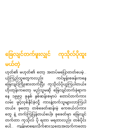
ခြေလျင်တက်ဖူးလျှင် ကုသိုလ်ပိုထူး
မယ်တဲ့
ဟုတ်၏ မဟုတ်၏ တော့ အတပ်မပြောတတ်ပေမဲ့... 
ယုံကြည်သူတွေကလည်း ကင်မွန်းစခန်းကနေ 
ခြေလျင်ကြိုးစားတက်ပြီး ကုသိုလ်ပိုယူကြပါတယ်။ 
ဟိုးတုန်းကတော့ မည်သူမဆို ခြေလျင်တက်ခဲ့ရာက
နေ ၁၉၉၃ ခုနှစ် နှစ်ဆန်းစမှာပဲ တောင်တက်ကား
လမ်း ဖွင့်လှစ်နိုင်ခဲ့လို့ ကားနဲ့တက်သူများလာကြပါ
တယ်။ ခုတော့ တစ်ခေတ်ဆန်းမဲ့ ကေဗယ်လ်ကား
တွေ နဲ့ တက်ကြပြန်တယ်ပေါ့။ ခုခေတ်မှာ ခြေလျင်
တက်တာ ကုသိုလ် ပို ရတာ မရတာလည်း တစ်ပိုင်း
ပေါ့... ကျန်းမာရေးလိုက်စားသူတွေအတွက်ကတော့ 