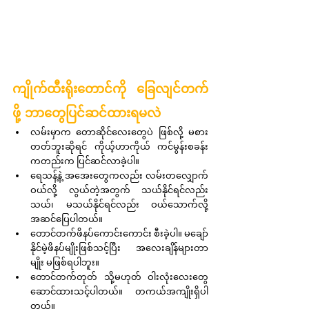
ကျိုက်ထီးရိုးတောင်ကို ခြေလျင်တက်
ဖို့ ဘာတွေပြင်ဆင်ထားရမလဲ
လမ်းမှာက တောဆိုင်လေးတွေပဲ ဖြစ်လို့ မစား
တတ်ဘူးဆိုရင် ကိုယ့်ဟာကိုယ် ကင်မွန်းစခန်း
ကတည်းက ပြင်ဆင်လာခဲ့ပါ။
ရေသန့်နဲ့ အအေးတွေကလည်း လမ်းတလျှောက်
ဝယ်လို့ လွယ်တဲ့အတွက် သယ်နိုင်ရင်လည်း 
သယ်၊ မသယ်နိုင်ရင်လည်း ဝယ်သောက်လို့ 
အဆင်ပြေပါတယ်။
တောင်တက်ဖိနပ်ကောင်းကောင်း စီးခဲ့ပါ။ မချော်
နိုင်မဲ့ဖိနပ်မျိုးဖြစ်သင့်ပြီး အလေးချိန်များတာ
မျိုး မဖြစ်ရပါဘူး။
တောင်တက်တုတ် သို့မဟုတ် ဝါးလုံးလေးတွေ 
ဆောင်ထားသင့်ပါတယ်။ တကယ်အကျိုးရှိပါ
တယ်။