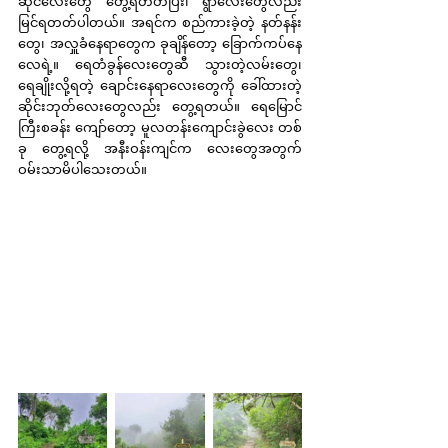
ဆိုင်လေးတွေ တွေ့ရတတ်ပြီး၊ ရွာလေးတွေလည်း 
မြင်ရတတ်ပါတယ်။ အရင်က စည်ကားခဲ့တဲ့ နတ်နန်း
တွေ၊ အလှူခံနေရာတွေက ခုချိန်တော့ ခြောက်ကပ်နေ
လေရဲ့။ ရေတံခွန်လေးတွေဆီ သွားတဲ့လမ်းတွေ၊ 
ရေချိုးလို့ရတဲ့ ချောင်းနေရာလေးတွေကို ခေါ်ထားတဲ့ 
ဆိုင်းဘုတ်လေးတွေလည်း တွေ့ရတယ်။ ရေမြောင်
ကြီးစခန်း ကျော်တော့ မူလတန်းကျောင်းခွဲလေး တစ်
ခု တွေ့ရလို့ အနီးဝန်းကျင်က လေးတွေအတွက် 
ဝမ်းသာမိပါသေးတယ်။