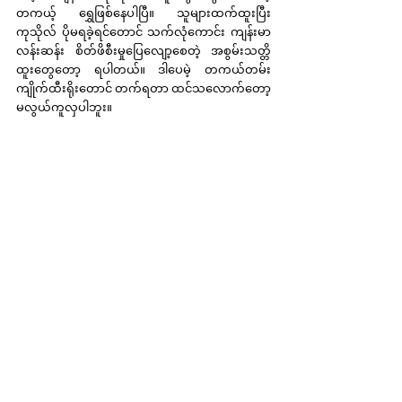
တကယ့် ရွှေဖြစ်နေပါပြီ။ သူများထက်ထူးပြီး 
ကုသိုလ် ပိုမရခဲ့ရင်တောင် သက်လုံကောင်း ကျန်းမာ
လန်းဆန်း စိတ်ဖိစီးမှုပြေလျော့စေတဲ့ အစွမ်းသတ္တိ
ထူးတွေတော့ ရပါတယ်။ ဒါပေမဲ့ တကယ်တမ်း 
ကျိုက်ထီးရိုးတောင် တက်ရတာ ထင်သလောက်တော့ 
မလွယ်ကူလှပါဘူး။