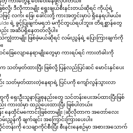
ဲ့ ကားတွေနဲ့ ဝေးဝေးနေဖို့လိုပါတယ်။  
ို့၊ ဒီလိုကားမျိုး ရွေးချယ်စီးနင်းတယ်ဆိုရင် ကိုယ့်ရဲ့
ြင့် လက်၊ ခြေ၊ ခေါင်းတို့ ကားအတွင်းမှာပဲ ရှိနေရပါမယ်။  
uide ရဲ့ ခွင့်ပြုချက်မရဘဲ မကိုင်တွယ်ရပါဘူး။ တိရစ္ဆာန်တွေ
ည်း အဆိပ်ရှိနေတတ်လို့ပါ။  
ကျွံတာမျိုး ဖြစ်ခဲ့မယ်ဆိုရင် လမ်းညွှန်ရဲ့ ပြောကြားချက်ကို 
။  
့ ဆင်ခြေလျောနေရာမျိုးတွေမှာ ကားရပ်ရင် ကားတံခါးကို 
 သတ်မှတ်ထားပြီး ဖြစ်လို့ ပြန်လည်ပြင်ဆင် မောင်းနှင်ပေး
  
း သတ်မှတ်ထားတဲ့နေရာရဲ့ ပြင်ပကို ကျော်လွန်သွားလာ
တွေကို ရှေးဦးသူနာပြုစုနည်းတွေ သင်တန်းပေးအပ်ထားပြီးဖြစ်
း ကားထဲမှာ ထည့်ပေးထားပြီး ဖြစ်ပါတယ်။  
း နေထိုင်မကောင်းဖြစ်တာမျိုး (ဆိုလိုတာက အတော်လေး 
်းညွှန်ကို ချက်ချင်း အကြောင်းကြားပေးပါ။  
်တန်းကို သေချာကိုင်စီးပြီး စီးနင်းနေစဉ်မှာ အစားအသောက်