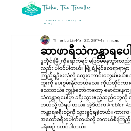
Thiha, The Traveller
Travel & Lifestyle
Blog
Thiha Lu Lin
Mar 22, 2017
4 min read
ဆာဖာရီသဲကန္တာရပေ
ဒူဘိုင်းမြို့ကိုရောက်ရင် မဖြစ်မနေသွားလည
လည်း ပါဝင်ပါတယ်။ မြို့ရဲ့မြင်လေရာရာမှာ
ကြည့်ရဦးမလဲလို့ တွေးကောင်းတွေးမိမယ်။
ထူးကို ပေးစွမ်းနိုင်တယ်လေ။ ကိုယ်တိုင်က
သေးတယ်။ ကျွန်တော်ကတော့ မောင်းနေကျလူတ
သဲကန္တာရပေါ်မှာ ခရီးသွားဧည့်သည်တွေကို လည
တယ်လို့ သိရပါတယ်။ အဲ့ဒီထဲက Arabian Adven
ကန္တာရခရီးစဉ်ကို သွားခွင့်ရခဲ့တယ်။ ကား
အတော်ခရီးပေါက်တယ်လို့ တကယ်စီးကြည့်တော့ 
ခရီးစဉ် စတင်ပါတယ်။