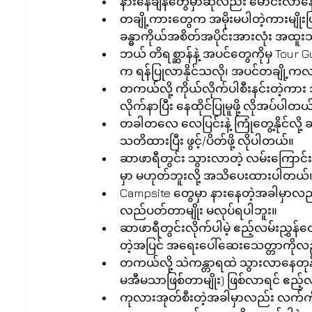
နားနေချိန်တွေမှာဆိုလည်း မောင်းလာနေတ
တချို့ကားတွေက အမိုးမပါတဲ့ကားမျိုးဖြစ်လ
ခန္ဓာကိုယ်အစိတ်အပိုင်းအားလုံး အထူးသဖ
ဘယ် တိရစ္ဆာန်နဲ့ အပင်တွေကိုမှ Tour G
က ရန်ပြုလာနိုင်သလို၊ အပင်တချို့ကလ
တကယ်လို့ ကိုယ်လိုက်ပါစီးနင်းတဲ့ကား သဲ
လိုက်နာပြီး နေထိုင်ပြုမူဖို့ လိုအပ်ပါတယ်
တခါတလေ လေပြင်းနဲ့ ကြုံတွေ့နိုင်လို
သတိထားပြီး ဖွင့်/ပိတ်ဖို့ လိုပါတယ်။  
ဆာဖာရီတွင်း သွားလာတဲ့ လမ်းကြောင်းက
မှာ မဟုတ်ဘူးလို့ အသိပေးထားပါတယ်။
Campsite တွေမှာ နားနေတဲ့အခါမှာလည်
လည်ပတ်တာမျိုး မလုပ်ရပါဘူး။  
ဆာဖာရီတွင်းလိုက်ပါမဲ့ ဧည့်လမ်းညွှန်
တဲ့အပြင် အရေးပေါ်ဆေးသေတ္တာကိုလည်
တကယ်လို့ သဲကန္တာရထဲ သွားလာနေတုန်
မအီမသာဖြစ်တာမျိုး) ဖြစ်လာရင် ဧည့်လမ
ကုလားအုတ်စီးတဲ့အခါမှာလည်း လက်ကိုင