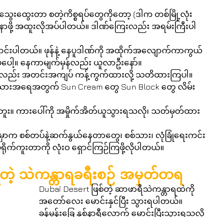
ွေးထွေးတာ စတဲ့ကိစ္စရပ်တွေကိုတော့ (ဒါက တစ်မြို့လုံး
က်နာဖို့ အထူးလိုအပ်ပါတယ်။ ဒါဏ်ကြေးလည်း အရမ်းကြီးပါ
်းပါတယ်။ ဖုန်နဲ့ နေပူဒါဏ်ကို အထိုက်အလျောက်ကာကွယ်
ေါ့။ နေကာမျက်မှန်လည်း ယူလာဦးနော်။  
်း အတင်းအကျပ် ကန့်ကွက်ထားလို့ သတိထားကြပါ။  
ားအရေအတွက် Sun Cream တွေ Sun Block တွေ လိမ်း
ါဘူး။ ကားပေါ်ကို အမှိုက်အိတ်ယူသွားရသလို၊ သတ်မှတ်ထား
ပြုရမှာက စစ်တပ်နဲ့ဆက်နွယ်နေတာတွေ၊ စစ်သား၊ လုံခြုံရေးကင်း
ရိုက်ကူးတာကို လုံးဝ ရှောင်ကြဉ်ကြဖို့လိုပါတယ်။ 
ဲ့ရတဲ့ သဲကန္တာရခရီးစဉ် အမှတ်တရ
Dubai Desert ဖြစ်တဲ့ ဆာဖာရီသဲကန္တာရထဲကို 
အတော်လေး မောင်းနှင်ပြီး သွားရပါတယ်။ 
ခန့်မှန်းခြေ နှစ်နာရီလောက် မောင်းပြီးသွားရသလို