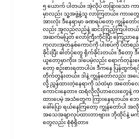
၅ ယောက် ပါတယ်။ အဲ့လိုပဲ တခြားသော က
မှာလည်း သူ့အဖွဲ့နဲ့သူ လာကြတယ်။ ကားတွ
အားလုံး ဒီနေရာမှာ ခဏရပ်တော့ ကျွန်တော်တိ
လည်း အူလည်လည်နဲ့ ဆင်းကြည့်ကြပါတယ်
အဆက်မပြတ် လော်ကြီးကိုင်ပြီး ကြေညာနေတ
ကုလားအုတ်နှစ်ကောင်ကို ပါးစပ်ကို ပိတ်စည်းထ
ခိုင်းပြီး ဓါတ်ပုံတွေ ရိုက်ခိုင်းတယ်။ ဒီတော
ယူတော့မှာကိုး။ ဒါပေမဲ့လည်း ရောက်တုန်းရောက
တော့ စဉ်းစားရတာပါပဲ။ ဒီကနေ ပြန်ထွက်ရင် န
တိုက်တွန်းတယ်။ ဒါနဲ့ ကျွန်တော်လည်း အပေ
လို့ ညွှန်ထားတဲ့နေရာကို သဲထဲမှာ အတော်လေ
ကောင်းနေတာ။ ထရံလိုလိုဟာလေးတွေနဲ့ ကာ
ထားပေမဲ့ အသံတွေက ကြားနေရတယ်။ ဘေးက 
ခေါ်ပြော ရယ်နေကြတော့ ကျွန်တော်ပါ အလိုလ
အသေအချာလုပ်ထားတာဗျား။ ဘိုထိုင်နဲ့ မက
တွေလည်း စုံစုံရှိတာ။