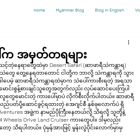
Home
Myanmar Blog
Blog in English
Vi
ါ်က အမှတ်တရများ
်သင့်တဲ့နေရာတွေထဲမှာ Desert Safari (ဆာဖာရီသဲကန္တာရ) 
 သဲတွေ တွေ့နေရတာတောင် ငါတို့က ဘာလို့ သဲကန္တာရကို သွား
 ဒါပေမဲ့ ဆာဖာရီသဲကန္တာရထဲမှာက သဲပေါ်ကားစီးရတဲ့ အရသာ
ားမောင်းစွန့်စားချင်သူတွေအတွက်လည်း လုပ်ဆောင်ပေးကြပါ
ွေမောင်းတဲ့ ကားပေါ်မှာပဲ လိုက်စီးလိုက်ပါတယ်။ ဆာဖာရီ
်ပတ်ပို့ဆောင်ခွင့်ရထားတဲ့ အေဂျင်စီ နှစ်ခုလောက်ပဲ ရှိ
tures အဖွဲ့က နာမည်ပိုကြီးနေတယ်လို့ သိရလို့ သူတို့နဲ့ 
က 4 Wheels Drive Land Cruiser ကားတွေပါ။ ဒါမှလည်း 
သိရပါတယ်။ ပုံမှန်အားဖြင့် မွန်းလွဲပိုင်းလောက်မှာမှ 