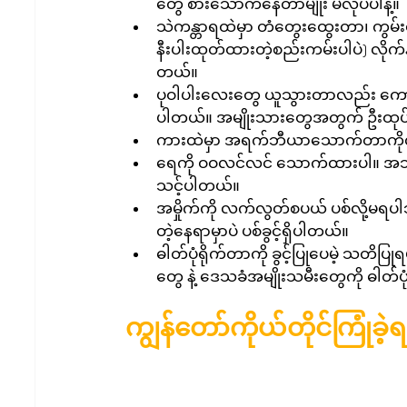
တွေ စားသောက်နေတာမျိုး မလုပ်ပါနဲ့။  
သဲကန္တာရထဲမှာ တံတွေးထွေးတာ၊ ကွမ်းသ
နီးပါးထုတ်ထားတဲ့စည်းကမ်းပါပဲ) လို
တယ်။  
ပုဝါပါးလေးတွေ ယူသွားတာလည်း ကောင
ပါတယ်။ အမျိုးသားတွေအတွက် ဦးထုပ်ပ
ကားထဲမှာ အရက်ဘီယာသောက်တာကိုလည
ရေကို ဝဝလင်လင် သောက်ထားပါ။ အသ
သင့်ပါတယ်။  
အမှိုက်ကို လက်လွတ်စပယ် ပစ်လို့မရပ
တဲ့နေရာမှာပဲ ပစ်ခွင့်ရှိပါတယ်။  
ဓါတ်ပုံရိုက်တာကို ခွင့်ပြုပေမဲ့ သတိ
တွေ နဲ့ ဒေသခံအမျိုးသမီးတွေကို ဓါတ်ပုံ
ကျွန်တော်ကိုယ်တိုင်ကြုံခ