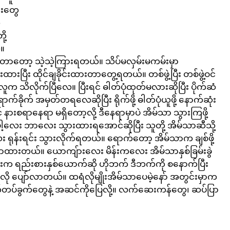
ားတွေ
ေ
ု့
။ 
ာတော့ သဲ့သဲ့ကြားရတယ်။ သိပ်မလှမ်းမကမ်းမှာ 
ားပြီး ထိုင်ချခိုင်းထားတာတွေ့ရတယ်။ တစ်ဖွဲ့ပြီး တစ်ဖွဲ့ဝင်
့ ဒီလူက သိလိုက်ပြီလေ။ ပြီးရင် ဓါတ်ပုံထုတ်မလားဆိုပြီး ပိုက်ဆံ
်ခိုက် အမှတ်တရလေဆိုပြီး ရိုက်ဖို့ ဓါတ်ပုံယူဖို့ နောက်ဆုံး
ားစရာနေရာ မရှိတော့လို့ ဒီနေရာမှာပဲ အိမ်သာ သွားကြဖို့ 
ါ့လေး ဘာလေး သွားထားရအောင်ဆိုပြီး သူတို့ အိမ်သာဆီသို့
း ရုန်းရင်း သွားလိုက်ရတယ်။ ရောက်တော့ အိမ်သာက ချစ်ဖို့
ထားတယ်။ ယောကျ်ားလေး မိန်းကလေး အိမ်သာနှစ်ခြမ်းခွဲ
ရည်းစားနှစ်ယောက်ဆို ဟိုဘက် ဒီဘက်ကို စနောက်ပြီး 
ို ပျော်လာတယ်။ ထရံလိုမျိုးအိမ်သာပေမဲ့နော် အတွင်းမှာက 
်တပ်ခွက်တွေနဲ့ အဆင်ကိုပြေလို့။ လက်ဆေးကန်တွေ၊ ဆပ်ပြာ