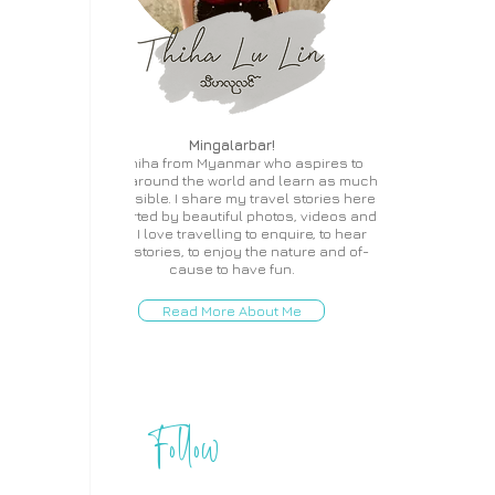
Mingalarbar!
I'm Thiha from Myanmar who aspires to
travel around the world and learn as much
as possible. I share my travel stories here
supported by beautiful photos, videos and
more. I love travelling to enquire, to hear
local stories, to enjoy the nature and of-
cause to have fun.
Read More About Me
Follow
THIHA