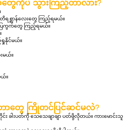
ဲတွေကိုပဲ သွားကြည့်တာလား?
 
 တိရစ္ဆာန်လေးတွေ ကြည့်ရမယ်။  
 ပြကွက်တွေ ကြည့်ရမယ်။  
  
ုနိုင်မယ်။  
းမယ်။  
မယ်။  
ဘာတွေ ကြိုတင်ပြင်ဆင်မလဲ?
ိန်တိုင်း ခါးပတ်ကို သေသေချာချာ ပတ်ဖို့လိုတယ်။ ကားမောင်းသူ