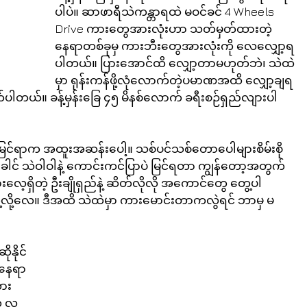
ပါပဲ။ ဆာဖာရီသဲကန္တာရထဲ မဝင်ခင် 4 Wheels 
Drive ကားတွေအားလုံးဟာ သတ်မှတ်ထားတဲ့
နေရာတစ်ခုမှ ကားဘီးတွေအားလုံးကို လေလျှော့ရ
ပါတယ်။ ပြားအောင်ထိ လျှော့တာမဟုတ်ဘဲ၊ သဲထဲ
မှာ ရုန်းကန်ဖို့လုံလောက်တဲ့ပမာဏအထိ လျှော့ချရ
ပါတယ်။ ခန့်မှန်းခြေ ၄၅ မိနစ်လောက် ခရီးစဉ်ရှည်လျားပါ
်ရာက အထူးအဆန်းပေါ့။ သစ်ပင်သစ်တောပေါများစိမ်းစို
ီးခေါင် သဲဝါဝါနဲ့ ကောင်းကင်ပြာပဲ မြင်ရတာ ကျွန်တော့အတွက် 
့ရှိတဲ့ ဦးချိုရှည်နဲ့ ဆိတ်လိုလို အကောင်တွေ တွေ့ပါ
လို့လေ။ ဒီအထိ သဲထဲမှာ ကားမောင်းတာကလွဲရင် ဘာမှ မ
နိုင်
ားနေရာ
ကား
 လူ 