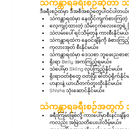
သဲကန္တာရခရီးစဉ်ဆိုတာ သ
ဒီခရီးစဉ်ထဲမှာ ဒီအစီအစဉ်တွေပါဝင်ပါတယ်။
သဲကန္တာရထဲမှာ နေထိုင်ကျက်စားကြတဲ့
လေ့ကျင့်ထားတဲ့ သိမ်းငှက်လေးတွေရဲ့
သဲလမ်းပေါ် ရင်သိမ့်တုန် ကားစီးနိုင်မယ်။
သဲကန္တာရထဲက နေဝင်ချိန်ကို ခံစားကြည့်ရှ
ကုလားအုတ် စီးနိုင်မယ်။  
သဲကန္တာရထဲမှာ ဒေသစာ ဘူဖေးညစာစာ
ရိုးရာ Belly အကကြည့်ရမယ်။  
သဲပေါ်မှာ Skiing လုပ်ကြည့်နိုင်မယ်။  
ရိုးရာဝတ်စုံတွေ ဝတ်ပြီး ဓါတ်ပုံရိုက်နိုင်
ဟနားနဲ့ ယာယီတက်တူးထိုးနိုင်မယ်။  
Shisha သုံးဆောင်နိုင်မယ်။ 
သဲကန္တာရခရီးစဉ်အတွက် 
ခရီးကြမ်းဖြစ်လို့ ကားပေါ်မှာစီးနင်းချ
ကလည်း အမြဲသတိပေးပါလိမ့်မယ်။  