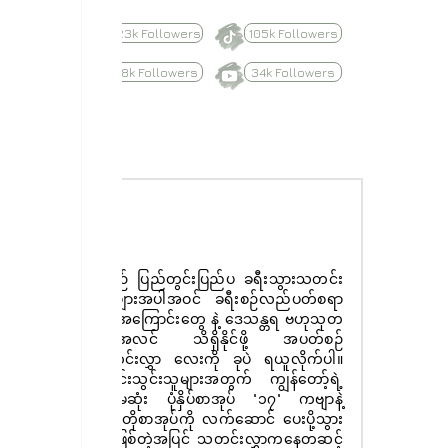
623k Followers
105k Followers
8.8k Followers
34k Followers
Subscribe
နေ့စဉ် ပြည်တွင်းပြည်ပ ခရီးသွားသတင်း
ထူးများအပါအဝင် ခရီးစဉ်လည်ပတ်စရာ
များအကြောင်းတွေ နဲ့ ဒေသန္တရ ဗဟုသုတ
အစုံအလင် သိရှိနိုင်ဖို့ အပတ်စဉ်
သတင်းလွှာ လေးကို ခုပဲ ရယူလိုက်ပါ။
စာရင်းသွင်းသူများအတွက် ကျွန်တော့်ရဲ့
ပထမဆုံး ပုံနှိပ်စာအုပ် "၁၇" ကဗျာနဲ့
ဝတ္ထုတိုစာအုပ်ကို လက်ဆောင် ပေးပို့သွား
မှာ ဖြစ်တဲ့အပြင် သတင်းလွှာကနေတဆင့်