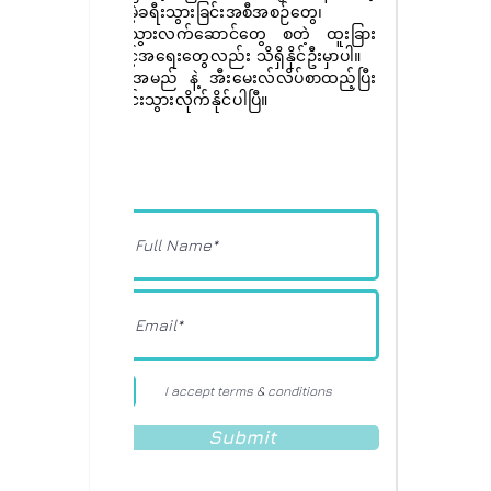
အခမဲ့ခရီးသွားခြင်းအစီအစဉ်တွေ၊
ခရီးသွားလက်ဆောင်တွေ စတဲ့ ထူးခြား
အခွင့်အရေးတွေလည်း သိရှိနိုင်ဦးမှာပါ။
ခုပဲ အမည် နဲ့ အီးမေးလ်လိပ်စာထည့်ပြီး
စာရင်းသွားလိုက်နိုင်ပါပြီ။
I accept terms & conditions
Submit