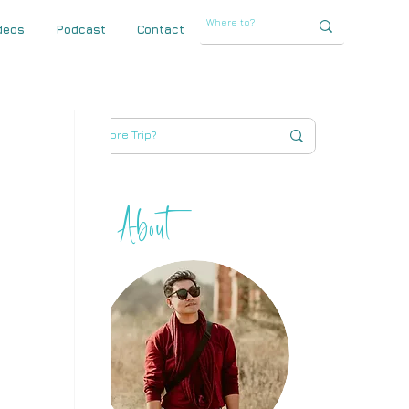
deos
Podcast
Contact
About
THIHA