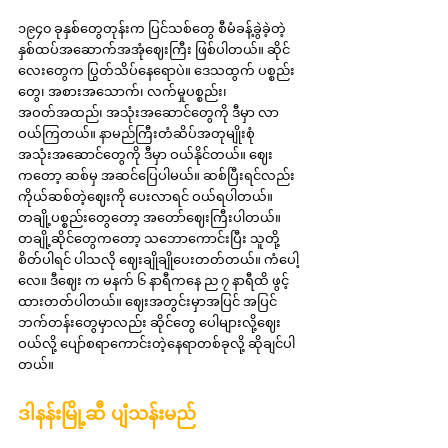
၁၉၄၀ ခုနှစ်တွေတုန်းက ပြင်သစ်တွေ စီမံခန့်ခွဲခဲ့တဲ့ 
နှစ်ထပ်အဆောက်အအုံဈေးကြီး ဖြစ်ပါတယ်။ ဆိုင်
လေးတွေက ပြွတ်သိပ်နေရောပဲ။ ဒေသထွက် ပစ္စည်း
တွေ၊ အစားအသောက်၊ လက်မှုပစ္စည်း၊ 
အဝတ်အထည်၊ အသုံးအဆောင်တွေကို ဒီမှာ လာ
ဝယ်ကြတယ်။ နာမည်ကြီးတံဆိပ်အတုမျိုးစုံ 
အသုံးအဆောင်တွေကို ဒီမှာ ဝယ်နိုင်တယ်။ ဈေး
ကတော့ ဆစ်မှ အဆင်ပြေပါမယ်။ ဆစ်ပြီးရင်လည်း 
ကိုယ်ဆစ်တဲ့ဈေးကို ပေးလာရင် ဝယ်ရပါတယ်။ 
တချို့ပစ္စည်းတွေတော့ အတော်ဈေးကြီးပါတယ်။ 
တချို့ဆိုင်တွေကတော့ သဘောကောင်းပြီး သူတို့
စိတ်ပါရင် ပါသလို ဈေးချိုချိုပေးတတ်တယ်။ ကံပေါ့
လေ။ ဒီဈေး က မနက် ၆ နာရီကနေ ည ၇ နာရီထိ ဖွင့်
ထားတတ်ပါတယ်။ ဈေးအတွင်းမှာအပြင် အပြင်
ဘက်တန်းတွေမှာလည်း ဆိုင်တွေ ပေါများလို့ဈေး
ဝယ်လို့ ပျော်စရာကောင်းတဲ့နေရာတစ်ခုလို့ ဆိုချင်ပါ
တယ်။
ဒါနန်းမြို့ဆီ ပျံသန်းမည်