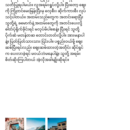
သတိပြုရပါမယ်။ လူအရမ်းရှုပ်လို့ပါ။ ပြီးတော့ ဈေး
ကို ကြိုတင်မေးမြန်းပြီးမှ လှေစီး၊ ဆိုက်ကားစီး လုပ်
သင့်ပါတယ်။ အထမ်းသည်တွေက အတင်းရောပြီး 
သူတို့ရဲ့ ခမောက်နဲ့ အထမ်းတွေကို အတင်းပေးလို့
ဓါတ်ပုံရိုက်ခိုင်းရင် မလုပ်မိပါစေနဲ့။ ပြီးရင် သူတို့ 
ပိုက်ဆံ မတန်တဆ တောင်းတတ်လို့ပါ။ အားမနာပါ
နဲ့။ ပြတ်ပြတ်သားသား ငြင်းပါ။ ပစ္စည်းဝယ်ဖို့ ဈေး
ဆစ်ပြီးရင်လည်း ဈေးဆစ်ထားတဲ့အတိုင်း ဆိုင်ရှင်
က ပေးလာခဲ့ရင် မဝယ်ဘဲမနေပါနဲ့။ သူတို့ အရမ်း
စိတ်ဆိုးကြပါတယ် အဲ့လိုအခါမျိုးဆိုရင်။