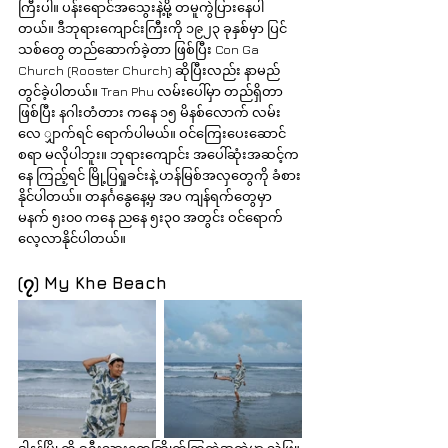
ကြီးပါ။ ပန်းရောင်အသွေးနဲ့မို့ တမူကွဲပြားနေပါ
တယ်။ ဒီဘုရားကျောင်းကြီးကို ၁၉၂၃ ခုနှစ်မှာ ပြင်
သစ်တွေ တည်ဆောက်ခဲ့တာ ဖြစ်ပြီး Con Ga 
Church (Rooster Church) ဆိုပြီးလည်း နာမည်
တွင်ခဲ့ပါတယ်။ Tran Phu လမ်းပေါ်မှာ တည်ရှိတာ
ဖြစ်ပြီး နဂါးတံတား ကနေ ၁၅ မိနစ်လောက် လမ်း
လေ ျှာက်ရင် ရောက်ပါမယ်။ ဝင်ကြေးပေးဆောင်
စရာ မလိုပါဘူး။ ဘုရားကျောင်း အပေါ်ဆုံးအဆင့်က
နေ ကြည့်ရင် မြို့ပြရှုခင်းနဲ့ ဟန်မြစ်အလှတွေကို ခံစား
နိုင်ပါတယ်။ တနင်္ဂနွေနေ့မှ အပ ကျန်ရက်တွေမှာ 
မနက် ၅း၀၀ ကနေ ညနေ ၅း၃၀ အတွင်း ဝင်ရောက်
လေ့လာနိုင်ပါတယ်။
(၇) My Khe Beach
ဒါနန်မြို့ကို ခရီးသွားတွေကြိုက်ကြတဲ့အထဲမှာ သဲဖြူ