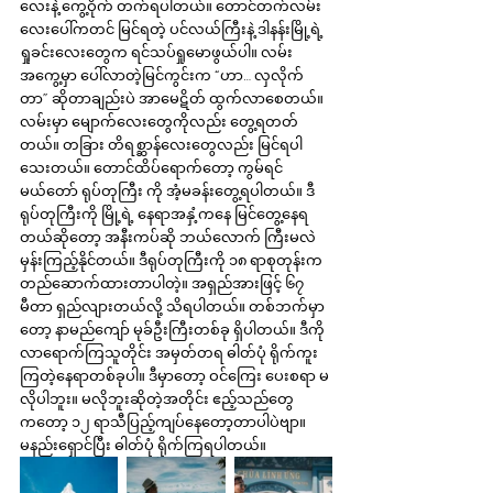
လေးနဲ့ ကွေ့ဝိုက် တက်ရပါတယ်။ တောင်တက်လမ်း
လေးပေါ်ကတင် မြင်ရတဲ့ ပင်လယ်ကြီးနဲ့ ဒါနန်းမြို့ရဲ့ 
ရှုခင်းလေးတွေက ရင်သပ်ရှုမောဖွယ်ပါ။ လမ်း
အကွေ့မှာ ပေါ်လာတဲ့မြင်ကွင်းက “ဟာ… လှလိုက်
တာ” ဆိုတာချည်းပဲ အာမေဋိတ် ထွက်လာစေတယ်။ 
လမ်းမှာ မျောက်လေးတွေကိုလည်း တွေ့ရတတ်
တယ်။ တခြား တိရစ္ဆာန်လေးတွေလည်း မြင်ရပါ
သေးတယ်။ တောင်ထိပ်ရောက်တော့ ကွမ်ရင်
မယ်တော် ရုပ်တုကြီး ကို အံ့မခန်းတွေ့ရပါတယ်။ ဒီ
ရုပ်တုကြီးကို မြို့ရဲ့ နေရာအနှံ့ကနေ မြင်တွေ့နေရ
တယ်ဆိုတော့ အနီးကပ်ဆို ဘယ်လောက် ကြီးမလဲ 
မှန်းကြည့်နိုင်တယ်။ ဒီရုပ်တုကြီးကို ၁၈ ရာစုတုန်းက 
တည်ဆောက်ထားတာပါတဲ့။ အရှည်အားဖြင့် ၆၇ 
မီတာ ရှည်လျားတယ်လို့ သိရပါတယ်။ တစ်ဘက်မှာ
တော့ နာမည်ကျော် မုခ်ဦးကြီးတစ်ခု ရှိပါတယ်။ ဒီကို 
လာရောက်ကြသူတိုင်း အမှတ်တရ ဓါတ်ပုံ ရိုက်ကူး
ကြတဲ့နေရာတစ်ခုပါ။ ဒီမှာတော့ ဝင်ကြေး ပေးစရာ မ
လိုပါဘူး။ မလိုဘူးဆိုတဲ့အတိုင်း ဧည့်သည်တွေ
ကတော့ ၁၂ ရာသီပြည့်ကျပ်နေတော့တာပါပဲဗျာ။ 
မနည်းရှောင်ပြီး ဓါတ်ပုံ ရိုက်ကြရပါတယ်။