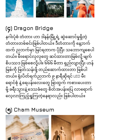
(၄) Dragon Bridge
နဂါးပုံစံ တံတား ဟာ ဒါနန်းမြို့ရဲ့ ဆွဲဆောင်မှုရှိတဲ့ 
တံတားတစ်စင်းဖြစ်ပါတယ်။ ဒီတံတားကို နေ့ဘက်
ထက် ညဘက်မှာ မြင်ရတာက ပိုပြီး သဘောကျစေပါ
တယ်။ မီးရောင်လှလှတွေ ဆင်ထားတာဖြစ်လို့ မျက်
စိပဿဒ ဖြစ်စေလို့ပါ။ ၆၆၆ မီတာ ရှည်လျားပြီး ဟန်
မြစ်ကို ဖြတ်သန်းဖို့ တည်ဆောက်ထားတာ ဖြစ်ပါ
တယ်။ ရုံးပိတ်ရက်ညဘက် ၉ နာရီဆိုရင် LED မီး
ရောင်စုံ နဲ့ ရေပန်းလေးတွေ ဖြာထွက် ကစားပေးတာ
မို့ ခရီးသွားနဲ့ ဒေသခံတွေ စိတ်အပန်းပြေ လာရောက်
လေ့လာကြည့်ရှုကြတဲ့နေရာလည်း ဖြစ်ပါတယ်။
(၅) Cham Museum