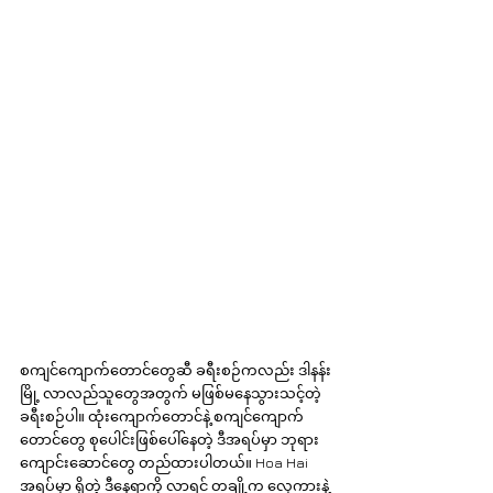
စကျင်ကျောက်တောင်တွေဆီ ခရီးစဉ်ကလည်း ဒါနန်း
မြို့ လာလည်သူတွေအတွက် မဖြစ်မနေသွားသင့်တဲ့ 
ခရီးစဉ်ပါ။ ထုံးကျောက်တောင်နဲ့ စကျင်ကျောက်
တောင်တွေ စုပေါင်းဖြစ်ပေါ်နေတဲ့ ဒီအရပ်မှာ ဘုရား
ကျောင်းဆောင်တွေ တည်ထားပါတယ်။ Hoa Hai 
အရပ်မှာ ရှိတဲ့ ဒီနေရာကို လာရင် တချို့က လှေကားနဲ့ 