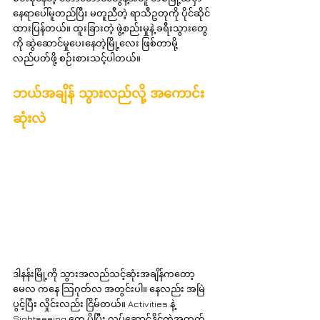
နေရာပေါ်မူတည်ပြီး မတူညီတဲ့ ရာသီဥတုကို ပိုင်ဆိုင်
ထားပြန်တယ်။ ထူးခြားတဲ့ ဖွဲ့စည်းမှုနဲ့ ခရီးသွားတွေ
ကို ဆွဲဆောင်မှုပေးနေတဲ့မြို့လေး ဖြစ်တာမို့ 
လည်ပတ်ဖို့ စဉ်းစားသင့်ပါတယ်။
ဘယ်အချိန် သွားလည်လို့ အကောင်း
ဆုံးလဲ
ဒါနန်းမြို့ကို သွားအလည်သင့်ဆုံးအချိန်ကတော့ 
မေလ ကနေ သြဂုတ်လ အတွင်းပါ။ နေလည်း အမြဲ
ပွင့်ပြီး လှိုင်းလည်း ငြိမ်တယ်။ Activities နဲ့ 
Sightseeing တွေ ပိုပြီး လုပ်ဆောင်နိုင်တဲ့အတွက်