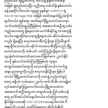
ကြတယ်။ ဒီမြို့လေးကို သီးသန့် ဇုန်လေးတစ်ခု
အဖြစ် ဖွဲ့စည်းထားပြီး လူဦးရေ တစ်သိန်းနှစ်သောင်း
ခန့် နေထိုင်ပါတယ်။ ၁၉၉၉ ခုနှစ်မှာ UNESCO ရဲ့ 
World Heritage Site အဖြစ် အသိအမှတ်ပြု ခံလိုက်
ရပါတယ်။ ချစ်စရာ အဝါရောင်မြို့ဟောင်းလေးမှာ 
သက်တမ်းကြာရှည်ပြီဖြစ်တဲ့ အဆောက်အဦးနဲ့ လမ်း
ကျဉ်းလေးတွေ ရှိနေတယ်။ ကော်ဖီဆိုင်နဲ့ ဘားတွေရှိ
တယ်။ ဈေးဆိုင်လေးတွေရှိနေတယ်။ ဆိပ်ကမ်းလေး
လည်း ရှိနေပြီး လှေကလေးစီးလို့ ရိုးရာ ကြာမီးခွက် 
မျောနိုင်သေးတယ်။ ဆိုက်ကားလေးစီးပြီးလည်း မြို့
ဟောင်းလေးကို တစ်ပတ် ပတ်ကြည့်လို့ရတယ်။ 
ဂျပန်တံတားဟောင်းလေးပေါ် ဖြတ်လေ ျှာက်နိုင်
သလို နှစ်သက်တမ်းကြာပြီဖြစ်တဲ့ ဘုရား
ကျောင်းဆောင်တွေကို လေ့လာနိုင်တယ်။ လက်မှု
အနုပညာတွေကိုလည်း လေ့လာနိုင်ဦးမှာ ဖြစ်ပါ
တယ်။ ဒီမြို့ဟောင်းလေးကို ကားနဲ့ လည်ပတ်ခွင့်
တော့ မရှိဘဲ၊ လမ်းလေ ျှာက်၊ စက်ဘီးစီး တာမျိုးပဲ 
လုပ်ဆောင်ခွင့်ပြုထားပါတယ်။ မြို့လေးထဲက 
အဆောက်အဦးတွေဟာ တရုတ်ဟန်၊ ပြင်သစ်ဟန်
တွေ ပေါင်းစပ်ပါဝင်နေပါတယ်။ ဝင်ကြေးကတော့ 
နိုင်ငံခြားသားဆို VND 120,000 ပေးရပါတယ်။ ဒီ
အရပ်ကို လာရင် သတိပြုရမှာက ခါးပိုက်နှိုက်