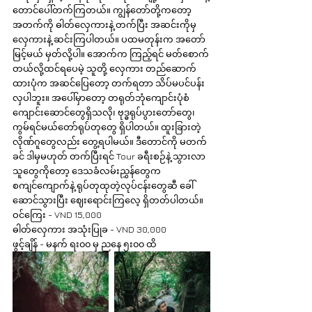
တောင်ပေါ်တက်ကြတယ်။ ကျွန်တော်တို့ကတော့ 
အတက်ကို ဓါတ်လှေကားနဲ့ တက်ပြီး အဆင်းကိုမှ 
လှေကားနဲ့ ဆင်းကြပါတယ်။ ပထမတုန်းက အတော် 
မြင့်မယ် မှတ်လို့ပါ။ အောက်က ကြည့်ရင် မတ်စောက်
တယ်လို့ထင်ရပေမဲ့ သူတို့ လှေကား တည်ဆောက်
ထားပုံက အဆင်ပြေတော့ တက်ရတာ သိပ်မပင်ပန်း
လှပါဘူး။ အပေါ်မှာတော့ တရုတ်ဘုံကျောင်းပုံစံ 
ကျောင်းဆောင်တွေရှိသလို၊ ဗုဒ္ဓရုပ်ပွားတော်တွေ၊ 
ကွမ်ရင်မယ်တော်ရုပ်တုတွေ ရှိပါတယ်။ ထူးခြားတဲ့ 
လိုဏ်ဂူတွေလည်း တွေ့ရပါမယ်။ ဒီတောင်ကို မတက်
ခင် ဒါမှမဟုတ် တက်ပြီးရင် Tour ခရီးစဉ်နဲ့ သွားလာ
သူတွေကိုတော့ ဒေသခံလမ်းညွှန်တွေက 
စကျင်ကျောက်နဲ့ ရုပ်တုထုတဲ့လုပ်ငန်းတွေဆီ ခေါ်
ဆောင်သွားပြီး ဈေးရောင်းကြလေ့ ရှိတတ်ပါတယ်။
ဝင်ကြေး - VND 15,000
ဓါတ်လှေကား အသုံးပြုခ - VND 30,000
ဖွင့်ချိန် - မနက် ရး၀၀ မှ ညနေ ၅း၀၀ ထိ