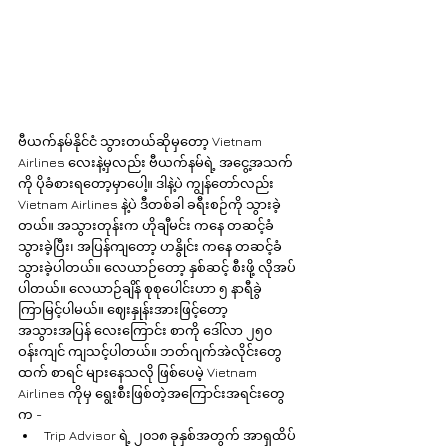
ဗီယက်နမ်နိုင်ငံ သွားတယ်ဆိုမှတော့ Vietnam 
Airlines လေးနဲ့မှလည်း ဗီယက်နမ်ရဲ့ အငွေ့အသက်
ကို ပိုခံစားရတော့မှာပေါ့။ ဒါနဲ့ပဲ ကျွန်တော်လည်း 
Vietnam Airlines နဲ့ပဲ ဒီတစ်ခါ ခရီးစဉ်ကို သွားခဲ့
တယ်။ အသွားတုန်းက ဟိုချီမင်း ကနေ တဆင့်ခံ 
သွားခဲ့ပြီး၊ အပြန်ကျတော့ ဟနွိုင်း ကနေ တဆင့်ခံ 
သွားခဲ့ပါတယ်။ လေယာဉ်တော့ နှစ်ဆင့် စီးဖို့ လိုအပ်
ပါတယ်။ လေယာဉ်ချိန် စုစုပေါင်းဟာ ၅ နာရီခွဲ 
ကြာမြင့်ပါမယ်။ ဈေးနှုန်းအားဖြင့်တော့ 
အသွားအပြန် လေးကြောင်း စာကို ဒေါ်လာ ၂၅၀ 
ဝန်းကျင် ကျသင့်ပါတယ်။ ဘတ်ဂျက်အဲလိုင်းတွေ
ထက် စာရင် များနေသလို ဖြစ်ပေမဲ့ Vietnam 
Airlines ကိုမှ ရွေးစီးဖြစ်တဲ့အကြောင်းအရင်းတွေ
က -
Trip Advisor ရဲ့ ၂၀၁၈ ခုနှစ်အတွက် အာရှထိပ်