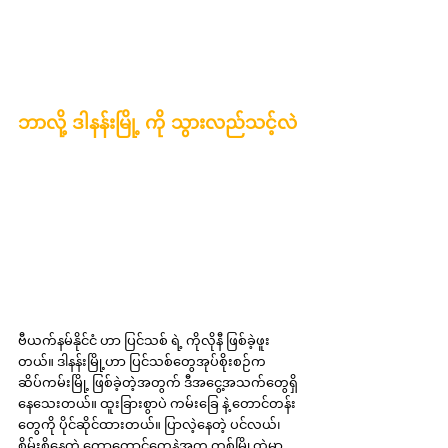
ဘာလို့ ဒါနန်းမြို့ ကို သွားလည်သင့်လဲ
ဗီယက်နမ်နိုင်ငံ ဟာ ပြင်သစ် ရဲ့ ကိုလိုနီ ဖြစ်ခဲ့ဖူး
တယ်။ ဒါနန်းမြို့ဟာ ပြင်သစ်တွေအုပ်စိုးစဉ်က 
ဆိပ်ကမ်းမြို့ ဖြစ်ခဲ့တဲ့အတွက် ဒီအငွေ့အသက်တွေရှိ
နေသေးတယ်။ ထူးခြားစွာပဲ ကမ်းခြေ နဲ့ တောင်တန်း
တွေကို ပိုင်ဆိုင်ထားတယ်။ ပြာလဲ့နေတဲ့ ပင်လယ်၊ 
စိမ်းစိုနေတဲ့ တောတောင်တွေနဲ့အတူ တစ်မြို့ထဲမှာ 