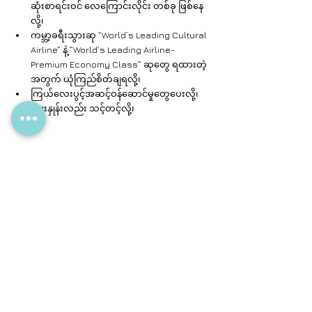
ဆုံးစာရင်းဝင် လေကြောင်းလိုင်း တစ်ခု ဖြစ်နေ
လို့၊
ကမ္ဘာ့ခရီးသွားဆု “World’s Leading Cultural 
Airline” နဲ့ “World’s Leading Airline-
Premium Economy Class” ဆုတွေ ရထားတဲ့
အတွက် ယုံကြည်စိတ်ချရလို့၊
ကြယ်လေးပွင့်အဆင့်ဝန်ဆောင်မှုတွေပေးလို့၊
ဈေးနှုန်းလည်း သင့်တင့်လို့၊
ဒါနန်းမှာ တည်းခိုဖို့