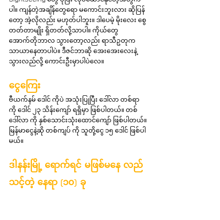
ပါ။ ကျန်တဲ့အချိန်တွေရော မကောင်းဘူးလား ဆိုပြန်
တော့ အဲ့လိုလည်း မဟုတ်ပါဘူး။ ဒါပေမဲ့ မိုးလေး စွေ
တတ်တာမျိုး ရှိတတ်လို့သာပါ။ ကိုယ်တွေ 
အောက်တိုဘာလ သွားတော့လည်း ရာသီဥတုက 
သာယာနေတာပါပဲ။ ဒီဇင်ဘာဆို အေးအေးလေးနဲ့ 
သွားလည်လို့ ကောင်းဦးမှာပါပဲလေ။
ငွေကြေး
ဗီယက်နမ် ဒေါင် ကိုပဲ အသုံးပြုပြီး ဒေါ်လာ တစ်ရာ 
ကို ဒေါင် ၂၃ သိန်းကျော် ရရှိမှာ ဖြစ်ပါတယ်။ တစ်
ဒေါ်လာ ကို နှစ်သောင်းသုံးထောင်ကျော် ဖြစ်ပါတယ်။ 
မြန်မာငွေနဲ့ဆို တစ်ကျပ် ကို သူတို့ငွေ ၁၅ ဒေါင် ဖြစ်ပါ
မယ်။
ဒါနန်းမြို့ ရောက်ရင် မဖြစ်မနေ လည်
သင့်တဲ့ နေရာ (၁၀) ခု