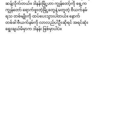
ဆန့်လိုက်တယ်။ ဒါနန်းမြို့ဟာ ကျွန်တော့်ကို ရှေ့က 
ကျွန်တော် ရောက်ဖူးတဲ့မြို့တွေနဲ့ မတူတဲ့ ဗီယက်နမ်
ရသ တစ်မျိုးကို ထပ်ပေးသွားပါတယ်။ နောက်
တစ်ခါ ဗီယက်နမ်ကို လာလည်ပါဦးဆိုရင် အရင်ဆုံး 
ရွေးချယ်မိမှာက ဒါနန်း ဖြစ်မှာပါပဲ။