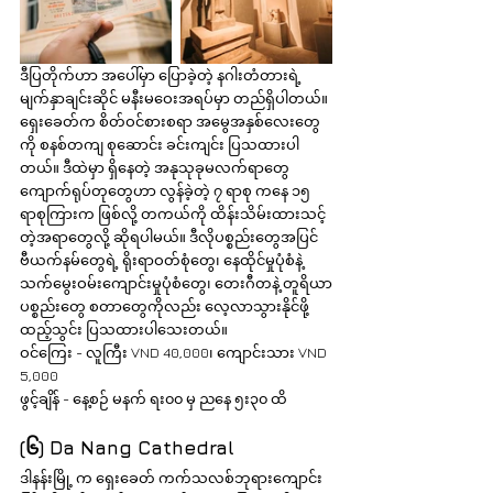
ဒီပြတိုက်ဟာ အပေါ်မှာ ပြောခဲ့တဲ့ နဂါးတံတားရဲ့ 
မျက်နှာချင်းဆိုင် မနီးမဝေးအရပ်မှာ တည်ရှိပါတယ်။ 
ရှေးခေတ်က စိတ်ဝင်စားစရာ အမွေအနှစ်လေးတွေ
ကို စနစ်တကျ စုဆောင်း ခင်းကျင်း ပြသထားပါ
တယ်။ ဒီထဲမှာ ရှိနေတဲ့ အနုသုခုမလက်ရာတွေ 
ကျောက်ရုပ်တုတွေဟာ လွန်ခဲ့တဲ့ ၇ ရာစု ကနေ ၁၅ 
ရာစုကြားက ဖြစ်လို့ တကယ်ကို ထိန်းသိမ်းထားသင့်
တဲ့အရာတွေလို့ ဆိုရပါမယ်။ ဒီလိုပစ္စည်းတွေအပြင် 
ဗီယက်နမ်တွေရဲ့ ရိုးရာဝတ်စုံတွေ၊ နေထိုင်မှုပုံစံနဲ့ 
သက်မွေးဝမ်းကျောင်းမှုပုံစံတွေ၊ တေးဂီတနဲ့ တူရိယာ
ပစ္စည်းတွေ စတာတွေကိုလည်း လေ့လာသွားနိုင်ဖို့ 
ထည့်သွင်း ပြသထားပါသေးတယ်။
ဝင်ကြေး - လူကြီး VND 40,000၊ ကျောင်းသား VND 
5,000
ဖွင့်ချိန် - နေ့စဉ် မနက် ရး၀၀ မှ ညနေ ၅း၃၀ ထိ
(၆) Da Nang Cathedral
ဒါနန်းမြို့ က ရှေးခေတ် ကက်သလစ်ဘုရားကျောင်း