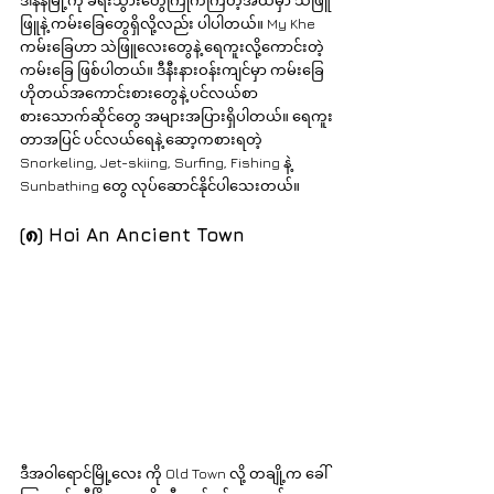
ဖြူနဲ့ ကမ်းခြေတွေရှိလို့လည်း ပါပါတယ်။ My Khe 
ကမ်းခြေဟာ သဲဖြူလေးတွေနဲ့ ရေကူးလို့ကောင်းတဲ့
ကမ်းခြေ ဖြစ်ပါတယ်။ ဒီနီးနားဝန်းကျင်မှာ ကမ်းခြေ
ဟိုတယ်အကောင်းစားတွေနဲ့ ပင်လယ်စာ 
စားသောက်ဆိုင်တွေ အများအပြားရှိပါတယ်။ ရေကူး
တာအပြင် ပင်လယ်ရေနဲ့ ဆော့ကစားရတဲ့ 
Snorkeling, Jet-skiing, Surfing, Fishing နဲ့ 
Sunbathing တွေ လုပ်ဆောင်နိုင်ပါသေးတယ်။
(၈) Hoi An Ancient Town
ဒီအဝါရောင်မြို့လေး ကို Old Town လို့ တချို့က ခေါ်