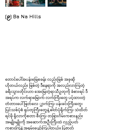
(၉) Ba Na Hills
တောင်ပေါ်အပန်းဖြေစခန်း လည်းဖြစ် အခုဆို 
ဟိုတယ်လည်း ဖြစ်တဲ့ ဒီနေရာကို အလည်လာကြတဲ့ 
ခရီးသွားတိုင်းဟာ အေးမြတဲ့ရာသီဥတုကို ခံစားရင် ဒီ
အရပ်က လက်ရာမြောက် လက်ကြီးတွေ ပင့်ထားတဲ့
တံတားပေါ် ဖြတ်လေ ျှာက်ကြ၊ ပန်းခင်းကြီးတွေ၊ 
ပြင်သစ်ပုံစံ ရုပ်တုကြီးတွေနဲ့ ဓါတ်ပုံရိုက်ကြ၊ သဲထိတ်
ရင်ဖို ရိုလာကိုစတာ စီးကြ၊ တခြားဂိမ်းကစားနည်း
အမျိုးမျိုးကို အဆောက်အဦးကြီးထဲ လှည့်ပတ်
ကစားကြနဲ့ အရမ်းပျော်ကြပါတယ်။ ပြဇာတ်