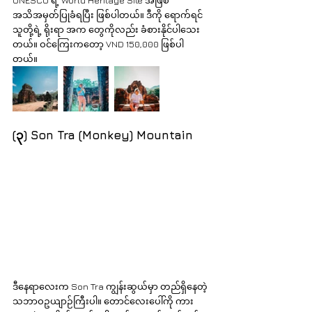
UNESCO ရဲ့ World Heritage Site အဖြစ် 
အသိအမှတ်ပြုခံရပြီး ဖြစ်ပါတယ်။ ဒီကို ရောက်ရင် 
သူတို့ရဲ့ ရိုးရာ အက တွေကိုလည်း ခံစားနိုင်ပါသေး
တယ်။ ဝင်ကြေးကတော့ VND 150,000 ဖြစ်ပါ
တယ်။ 
(၃) Son Tra (Monkey) Mountain
ဒီနေရာလေးက Son Tra ကျွန်းဆွယ်မှာ တည်ရှိနေတဲ့ 
သဘာဝဥယျာဉ်ကြီးပါ။ တောင်လေးပေါ်ကို ကား