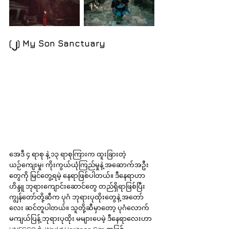
(၂) My Son Sanctuary
အေဒီ ၄ ရာစု နဲ့ ၁၃ ရာစုကြားက ထူးခြားတဲ့ 
ယဉ်ကျေးမှု၊ ကိုးကွယ်ယုံကြည်မှုနဲ့ အဆောက်အဦး
တွေကို မြင်တွေ့ရမဲ့ နေရာဖြစ်ပါတယ်။ ဒီနေရာဟာ 
ဟိန္ဒူ ဘုရားကျောင်းဆောင်တွေ တည်ရှိရာဖြစ်ပြီး 
ကျွန်တော်တို့ဆီက ပုဂံ ဘုရားပုထိုးတွေနဲ့ အတော်
လေး ဆင်တူပါတယ်။ သူတို့ဆီမှာတော့ ပုဂံလောက် 
မကျယ်ပြန့် ဘုရားပုထိုး မများပေမဲ့ ဒီနေရာလေးဟာ 