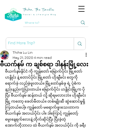
Thiha, The Traveller
Travel & Lifestyle Blog
Thiha Lu Lin
May 21, 2020
4 min read
ဗီယက်နမ် က ချစ်စရာ ဒါနန်းမြို့လေး
ဗီယက်နမ်နိုင်ငံ ကို ကျွန်တော် မြောက်ပိုင်း မြို့တော်
ဟနွိုင်း နဲ့ တောင်ပိုင်း မြို့တော် ဟိုချီမင်း တွေကို 
ရောက်ခဲ့ လည်ခဲ့ဖူးတယ်။ မြို့တော်နှစ်ခု ရဲ့ ပုံစံက 
နည်းနည်းကွဲပြားတယ်။ မြောက်ပိုင်း ဟနွိုင်းမြို့က ပို
ပြီး ဗီယက်နမ် ဆန်တယ် လို့ ဆိုရမလားဘဲ။ ဟိုချီမင်း
မြို့ ကတော့ ခေတ်မီတယ်။ တစ်မျိုးဆီ ဆွဲဆောင်မှုရှိ
ကြတယ်ပေါ့။ ကျွန်တော် မရောက်ဖူးသေးတာက 
ဗီယက်နမ် အလယ်ပိုင်း ပါ။ ဒါကြောင့် ကျွန်တော့် 
မွေးနေ့ရက်လေးနဲ့ တိုက်ဆိုင်ပြီး ပြီးခဲ့တဲ့ 
အောက်တိုဘာလ ထဲ ဗီယက်နမ် အလယ်ပိုင်း ကို ခရီး