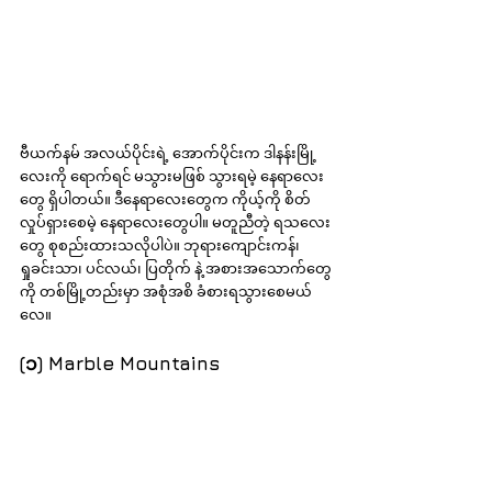
ဗီယက်နမ် အလယ်ပိုင်းရဲ့ အောက်ပိုင်းက ဒါနန်းမြို့
လေးကို ရောက်ရင် မသွားမဖြစ် သွားရမဲ့ နေရာလေး
တွေ ရှိပါတယ်။ ဒီနေရာလေးတွေက ကိုယ့်ကို စိတ်
လှုပ်ရှားစေမဲ့ နေရာလေးတွေပါ။ မတူညီတဲ့ ရသလေး
တွေ စုစည်းထားသလိုပါပဲ။ ဘုရားကျောင်းကန်၊ 
ရှုခင်းသာ၊ ပင်လယ်၊ ပြတိုက် နဲ့ အစားအသောက်တွေ
ကို တစ်မြို့တည်းမှာ အစုံအစိ ခံစားရသွားစေမယ်
လေ။
(၁) Marble Mountains