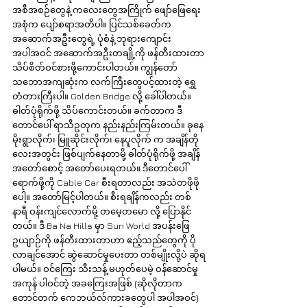
အစီအစဉ်တွေနဲ့ ကလေးတွေအကြိုက် ဖျော်ဖြေရေး
အစုံက ပျော်စရာအတိပါ။ ပြင်သစ်ခေတ်က 
အဆောက်အဦးတွေရဲ့ ပုံစံနဲ့ ဘုရားကျောင်း 
အပါအဝင် အဆောက်အဦးတချို့ကို ဖန်တီးထားတာ 
သိပ်စိတ်ဝင်စားဖို့ကောင်းပါတယ်။ ကျွန်တော် 
သဘောအကျဆုံးက လက်ကြီးတွေပင့်ထားတဲ့ ရွှေ
တံတားကြီးပါ။ Golden Bridge လို့ ခေါ်ပါတယ်။ 
ဓါတ်ပုံရိုက်ဖို့ သိပ်ကောင်းတယ်။ ခက်တာက ဒီ
တောင်ပေါ် ရာသီဥတုက နည်းနည်းကြမ်းတယ်။ ခုနေ 
မိုးရွာလိုက်၊ မြူဆိုင်းလိုက်၊ နေပူလိုက် က အချိန်တို
လေးအတွင်း ဖြစ်ပျက်နေတာမို့ ဓါတ်ပုံရိုက်ဖို့ အချိန်
အတော်စောင့် အတော်ပေးရတယ်။ ဒီတောင်ပေါ် 
ရောက်ဖို့ကို Cable Car စီးရတာလည်း အသဲတဖိုဖို
ပေါ့။ အတော်မြင့်ပါတယ်။ စီးရချိန်ကလည်း တစ်
နာရီ ဝန်းကျင်လောက်မို့ တမေ့တမော လို့ ပြောနိုင်
တယ်။ ဒီ Ba Na Hills မှာ Sun World အပန်းဖြေ
ဥယျာဉ်ကို ဖန်တီးထားတာဟာ ဧည့်သည်တွေကို ပို
လာချင်အောင် ဆွဲဆောင်မှုပေးတာ တစ်မျိုးလို့ပဲ ဆိုရ
ပါမယ်။ ဝင်ကြေး သီးသန့် မဟုတ်ပေမဲ့ ဝန်ဆောင်မှု
အကုန် ပါဝင်တဲ့ အခကြေးအဖြစ် (ဆိုလိုတာက 
တောင်တက် ကေဘယ်လ်ကားခတွေပါ အပါအဝင်) 