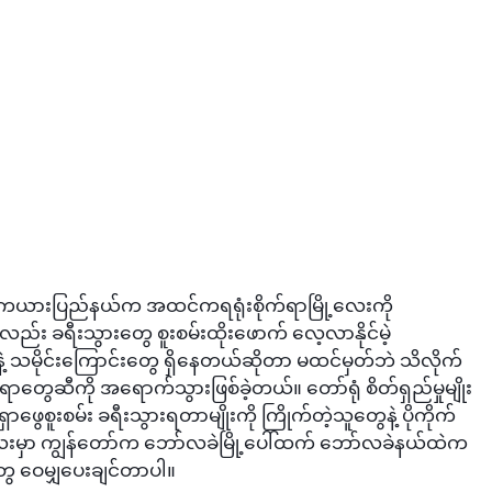
 ကယားပြည်နယ်က အထင်ကရရုံးစိုက်ရာမြို့လေးကို 
ည်း ခရီးသွားတွေ စူးစမ်းထိုးဖောက် လေ့လာနိုင်မဲ့ 
သမိုင်းကြောင်းတွေ ရှိနေတယ်ဆိုတာ မထင်မှတ်ဘဲ သိလိုက်
တွေဆီကို အရောက်သွားဖြစ်ခဲ့တယ်။ တော်ရုံ စိတ်ရှည်မှုမျိုး
 ရှာဖွေစူးစမ်း ခရီးသွားရတာမျိုးကို ကြိုက်တဲ့သူတွေနဲ့ ပိုကိုက်
လေးမှာ ကျွန်တော်က ဘော်လခဲမြို့ပေါ်ထက် ဘော်လခဲနယ်ထဲက 
တွေ ဝေမျှပေးချင်တာပါ။