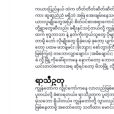
ကယားပြည်နယ် ထဲက တိတ်တိတ်ဆိတ်ဆိတ် ရှိလှတဲ
ကား ဆူဆူညံညံ မရှိဘဲ အမြဲ အေးချမ်းနေသလို
ယားလူမျိုးတွေအပြင် စိတ်ဝင်စားစရာကော
တို့ရွာတွေဆီလည်း ခရီးနှင်သင့်တယ်လို့ 
ထက် ဗုဒ္ဓဘာသာ နဲ့ နတ်ကိုးကွယ်သူတွေ ပိုမ
တာမို့ ဟော် လိုမျိုးတွေ ရှိခဲ့ပေမဲ့ ခုတော
တော့ ပထမ ဖဘန့်မင်း (ဖိုးဘျား) စော်ဘွားကြီး
ဖြစ်ကြတဲ့ တဘောလျှာချောင်း (အမိချောင်း) န
ခဲ လို့ မြို့ကိုခေါ်ရာကနေ နောက်တော့ ဘော
ယင်းတလဲစကားအရ ဆိုရင်တော့ မိဘမြို့ လို
ရာသီဥတု
ကျွန်တော်က လွိုင်ကော်ကနေ လာလည်ဖြစ
ပူတယ်လို့ ခံစားရတယ်။ ရာသီဥတုက ပူတဲ့ဘက်
မဲ့သဘော ရှိပါတယ်။ ကျွန်တော်တို့ သွားလည
ဖြစ်နေတာမို့ အတော်တော့ သတိထား မောင်းနှ