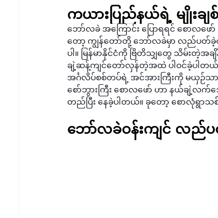
ကယားပြည်နယ်ရဲ့ မျိုးချ
ဘော်လခဲ အကြောင်း ပြောရရင် စောလဖော် 
တော့ ကျွန်တော်တို့ ဘော်လခဲမှာ လည်ပတ်ခ
ပါ။ မြန်မာနိုင်ငံကို ဗြိတိသျှတွေ သိမ်းတဲ
ချဲ့ဆန့်ကျင်တော်လှန်တဲ့အထဲ ပါဝင်ခဲ့ပါတယ်။ 
အင်္ဂလိပ်စစ်တပ်ရဲ့ အင်အားကြီးကို မယှဉ်
စော်ဘွားကြီး စောလဖော် ဟာ နယ်ချဲ့လက်အေ
တည်ပြီး နေခဲ့ပါတယ်။ ခုတော့ စောလုံရွာသစ်
ဘော်လခဲဝန်းကျင် လည်ပ