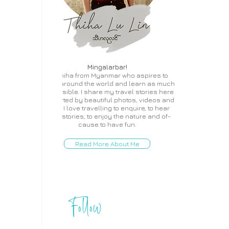
Mingalarbar!
I'm Thiha from Myanmar who aspires to
travel around the world and learn as much
as possible. I share my travel stories here
supported by beautiful photos, videos and
more. I love travelling to enquire, to hear
local stories, to enjoy the nature and of-
cause to have fun.
Read More About Me
Follow
THIHA