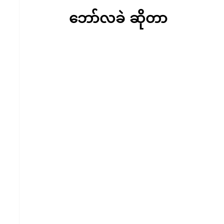
ဘော်လခဲ ဆိုတာ