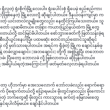
့ ရုံးစိုက်မြို့လေးပါ။ ရုံးပေါင်းစုံ ရှိပေမဲ့ စည်စည်ကား
ဖြစ်နေတဲ့ မြို့လေးလို့ ဆိုချင်ပါတယ်။ ဒီနယ်ဝန်းကျင်မှာ က
င်းတဲ့ ယင်းတလဲလူမျိုးတွေလည်း နေထိုင်ကြပါသေးတယ်။ သူ
ကျွန်တော် ယူဆမိတယ်။ တခြား ကယားပြည်နယ်ထဲက မြို့တွေ
ျားတယ်လို့ ထင်မြင်မိပါတယ်။ စော်ဘွားခေတ်ကို ဖြတ်သန်းခဲ့ရ
့ ပျက်စီးယိုယွင်းနေပါပြီ။ ပထမဆုံး စတင်တည်ထောင်သူဆိုရင်
 လို့ မှတ်သားရပါတယ်။ အရင်က ရှိခဲ့တဲ့ မြို့က ချောင်းနှစ်ခု 
ဲ့ တခဲလျှာချောင်း (အဘချောင်း) တို့ကို အစွဲပြုပြီး တဘောတ
တခဲ၊ ပြီးတော့ ဘောလခဲ လို့ ဖြစ်လာတယ် ဆိုပြန်ပါတယ်။ 
့ အဓိပ္ပါယ်ရတဲ့အကြောင်းကို ဖတ်မှတ်လေ့လာခဲ့ရပါတယ်။
်တော့ ဟိုဘက်မှာ အေးသလောက် ဘော်လခဲလည်း ရောက်ရော 
 ပိုရောက်တယ်လို့ ပြောရမယ်။ မိုးတွင်းမှာလည်း မိုးကောင်း
်တဲ့ ဘက်တွေဆို မိုးတွင်း ကားသွားရ ခက်တဲ့ မြေလမ်းတွေ 
င်ရပါလိမ့်မယ်။ ချော်နိုင်ပါတယ်။