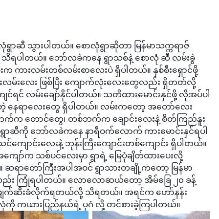
ုံရွာဆီ သွားပါတယ်။ စောလုံရွာဆိုတာ မြန်မာသက္ကရာဇ် 
လို့ သိရပါတယ်။ ဘော်လခဲကနေ ရွာသစ်နဲ့ စောလုံ ဆီ လမ်းခွဲ
ကားလမ်းတစ်လမ်းစာလေးပဲ ရှိပါတယ်။ နှစ်စီးရှောင်ဖို့ 
လမ်းလေး ဖြစ်ပြီး ကျောက်လုံးလေးတွေလည်း ရှိတတ်လို့ 
င်ရင် လမ်းချော်နိုင်ပါတယ်။ သတိထားမောင်းနှင်ဖို့ လိုအပ်ပါ
့ နေရာလေးတွေ ရှိပါတယ်။ လမ်းကတော့ အတော်လေး 
က တောင်တွေ၊ တစ်ဘက်က ချောင်းလေးနဲ့ စိတ်ကြည်နူး
ာလုံရွာဆီကို ဘော်လခဲကနေ နာရီဝက်လောက် ကားမောင်းနှင်ရပါ
သင်ကျောင်းလေးနဲ့ ဘုန်းကြီးကျောင်းတစ်ကျောင်း ရှိပါတယ်။ 
ျော်က သစ်ပင်လေးမှာ ရွာရဲ့ မြေပုံချိတ်ထားပေးလို့ 
ယ်။ ဆရာတော်ကြီးအပါအဝင် ရွာသားတချို့ကတော့ မြန်မာ
းလည်း ကြုံရပါတယ်။ လောလောဆယ်တော့ အိမ်ခြေ ၂၀ ခန့်
ျက်ဆီးခံလိုက်ရတယ်လို့ သိရတယ်။ အရင်က ဟော်နန်း
ုံကို ကယားပြည်နယ်ရဲ့ ပုဂံ လို့ တင်စားခဲ့ကြပါတယ်။