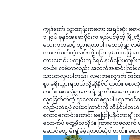
ကျွန်တော် သွားတုန်းကတော့ အရင်ဆုံး စောလ
၁၂၄၆ ခုနှစ်အစောပိုင်းက စည်ပင်ခဲ့တဲ့ မြို့
လေးကတဆင့် သွားရတာပါ။ စောလုံရွာ လမ်းက 
အတော်ခက်တဲ့ လမ်းလို့ ပြောရမယ်။ မြေသား
ကားမောင်း မကျွမ်းကျင်ရင် နယ်မြေမကျွမ်းကျ
တယ်။ လမ်းကလည်း အတက်အဆင်းကြမ်းတဲ
သာယာလှပပါတယ်။ လမ်းတလျှောက် တစ်ဘက်
စွာ ခရီးသွားရတယ်လို့ဆိုနိုင်ပါတယ်။ စေ
တယ်။ စောလုံရွာလေးရဲ့ ရွာထိပ်မှာတော့ စာ
လူခြေတိတ်တဲ့ ရွာလေးတစ်ရွာပါ။ ရွာအဝင်အက
လည်ပတ်ရမဲ့ လမ်းကြောင်းကို သိနိုင်ပါတ
စကား ကောင်းကောင်း မပြောပြနိုင်တာမျို
လောက်ပဲ တွေ့မိသလိုပဲ။ ကြားရသလောက် ဖ
ဆောင်တွေ မီးရှို့ခံခဲ့ရတယ်ဆိုပါတယ်။ စောလ