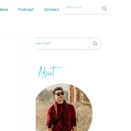
deos
Podcast
Contact
About
THIHA