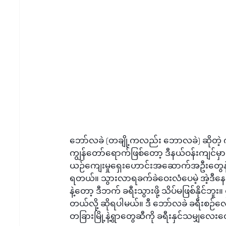
ဘော်လခဲ (တချို့ကလည်း ဘောလခဲ) ဆိုတဲ့
ကျွန်တော်ရောက်ဖြစ်တော့ ဒီနယ်ဝန်းကျင်မှာလ
ယဉ်ကျေးမှုရှေးဟောင်းအဆောက်အဦးတွေနဲ့ 
ရတယ်။ သွားလာရခက်ခဲဝေးလံပေမဲ့ အဲ့ဒီနေရာ
နဲ့တော့ ဒီဘက် ခရီးသွားဖို့ သိပ်မဖြစ်နိုင်ဘူး။
တယ်လို့ ဆိုရပါမယ်။ ဒီ ဘော်လခဲ ခရီးစဉ်
တခြားမြို့နဲ့ရွာတွေဆီကို ခရီးနှင်သမျှလေး