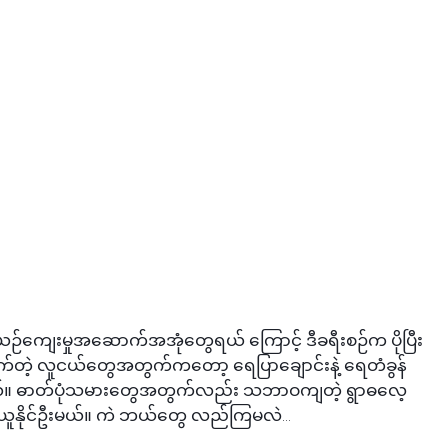
ဉ်ကျေးမှုအဆောက်အအုံတွေရယ် ကြောင့် ဒီခရီးစဉ်က ပိုပြီး
က်တဲ့ လူငယ်တွေအတွက်ကတော့ ရေပြာချောင်းနဲ့ ရေတံခွန်
တယ်။ ဓာတ်ပုံသမားတွေအတွက်လည်း သဘာဝကျတဲ့ ရွာဓလေ့
ုက်ယူနိုင်ဦးမယ်။ ကဲ ဘယ်တွေ လည်ကြမလဲ…