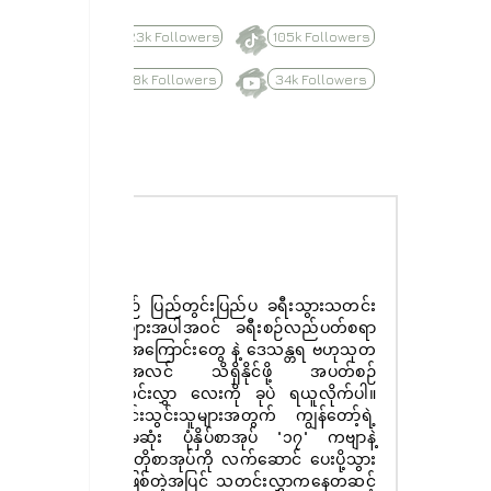
623k Followers
105k Followers
8.8k Followers
34k Followers
Subscribe
နေ့စဉ် ပြည်တွင်းပြည်ပ ခရီးသွားသတင်း
ထူးများအပါအဝင် ခရီးစဉ်လည်ပတ်စရာ
များအကြောင်းတွေ နဲ့ ဒေသန္တရ ဗဟုသုတ
အစုံအလင် သိရှိနိုင်ဖို့ အပတ်စဉ်
သတင်းလွှာ လေးကို ခုပဲ ရယူလိုက်ပါ။
စာရင်းသွင်းသူများအတွက် ကျွန်တော့်ရဲ့
ပထမဆုံး ပုံနှိပ်စာအုပ် "၁၇" ကဗျာနဲ့
ဝတ္ထုတိုစာအုပ်ကို လက်ဆောင် ပေးပို့သွား
မှာ ဖြစ်တဲ့အပြင် သတင်းလွှာကနေတဆင့်