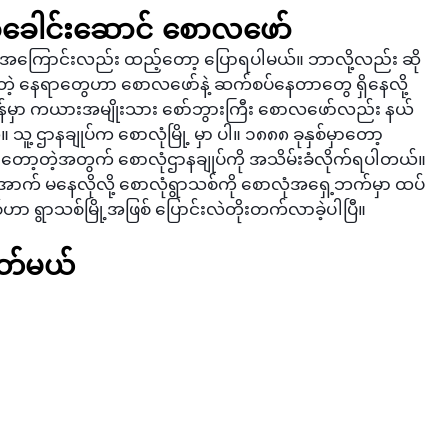
စ်ခေါင်းဆောင် စောလဖော်
အကြောင်းလည်း ထည့်တော့ ပြောရပါမယ်။ ဘာလို့လည်း ဆို
ဲ့တဲ့ နေရာတွေဟာ စောလဖော်နဲ့ ဆက်စပ်နေတာတွေ ရှိနေလို့
့အချိန်မှာ ကယားအမျိုးသား စော်ဘွားကြီး စောလဖော်လည်း နယ်
သူ့ ဌာနချုပ်က စောလုံမြို့ မှာ ပါ။ ၁၈၈၈ ခုနှစ်မှာတော့ 
သာတော့တဲ့အတွက် စောလုံဌာနချုပ်ကို အသိမ်းခံလိုက်ရပါတယ်။ 
ာက် မနေလိုလို့ စောလုံရွာသစ်ကို စောလုံအရှေ့ဘက်မှာ ထပ်
ဟာ ရွာသစ်မြို့အဖြစ် ပြောင်းလဲတိုးတက်လာခဲ့ပါပြီ။
တ်မယ်