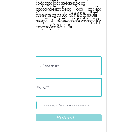
အခမဲ့ခရီးသွားခြင်းအစီအစဉ်တွေ၊
ခရီးသွားလက်ဆောင်တွေ စတဲ့ ထူးခြား
အခွင့်အရေးတွေလည်း သိရှိနိုင်ဦးမှာပါ။
ခုပဲ အမည် နဲ့ အီးမေးလ်လိပ်စာထည့်ပြီး
စာရင်းသွားလိုက်နိုင်ပါပြီ။
I accept terms & conditions
Submit