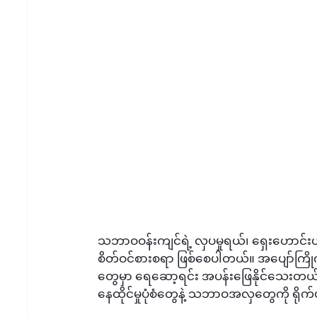
သဘာဝဝန်းကျင်ရဲ့ လှပမှုရယ်၊ ရှေးဟောင်းယ
စိတ်ဝင်စားစရာ ဖြစ်စေပါတယ်။ အပျော်ကြို
တွေမှာ ရေဆော့ရင်း အပန်းဖြေနိုင်သေး
နေထိုင်မှုပုံစံတွေနဲ့ သဘာဝအလှတွေကို ရိ