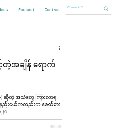
deos
Podcast
Contact
်တဲ့အချိန် ရောက်
်စ်) ဆိုတဲ့ အသံတွေ ကြားလာရ
နှစ်အနည်းငယ်ကတည်းက ခေတ်စား
၂၀...