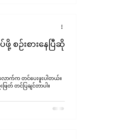
ဖို့ စဉ်းစားနေပြီဆို
ကျော်လောက်က တင်ပေးဖူးပါတယ်။
ည်းဖြတ် တင်ပြချင်တာပါ။