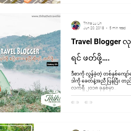
Thiha Lu Lin
Jun 20, 2018
5 min read
Travel Blogger လုပ်
ရင် ဖတ်ဖို့….
ဒီစာကို လွန်ခဲ့တဲ့ တစ်နှစ်
ဒါကို ခေတ်နဲ့အညီ ပြန်ပြီး တ
လက်ရှိ ၂၀၁၈ ခုနှစ်မှာ...