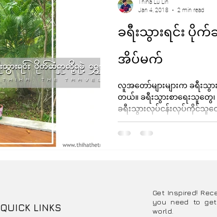
Thiha Lu Lin
Jan 4, 2018
2 min read
ခရီးသွားရင်း ပိုက်ဆံ
အိပ်မက်
လူအတော်များများက ခရီးသ
တယ်။ ခရီးသွားစာရေးသူတွေ၊ ဧည့
ခရီးသွားလုပ်ငန်းလုပ်ကိုင်သူတွေ
Get Inspired! Rec
you need to get
QUICK LINKS
world.