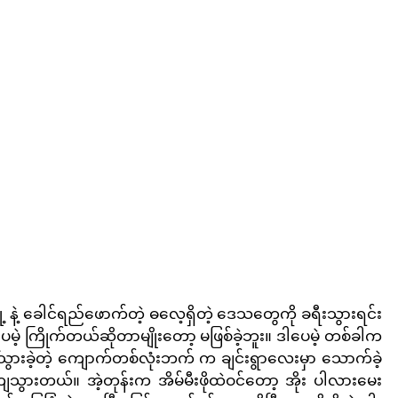
နဲ့ ခေါင်ရည်ဖောက်တဲ့ ဓလေ့ရှိတဲ့ ဒေသတွေကို ခရီးသွားရင်း 
မဲ့ ကြိုက်တယ်ဆိုတာမျိုးတော့ မဖြစ်ခဲ့ဘူး။ ဒါပေမဲ့ တစ်ခါက 
်သွားခဲ့တဲ့ ကျောက်တစ်လုံးဘက် က ချင်းရွာလေးမှာ သောက်ခဲ့
းတယ်။ အဲ့တုန်းက အိမ်မီးဖိုထဲဝင်တော့ အိုး ပါလားမေး