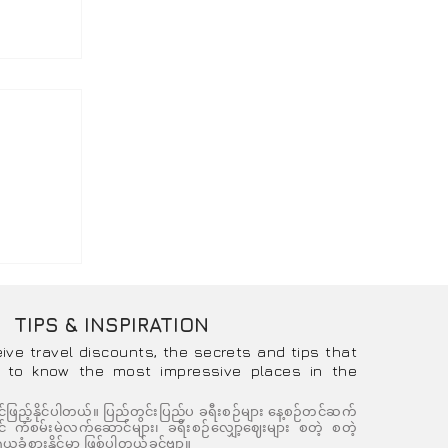
တိုင်
့
TIPS & INSPIRATION
eive travel discounts, the secrets and tips that
 to know the most impressive places in the
င်ဖြည့်နိုင်ပါတယ်။ ပြည်တွင်းပြည်ပ ခရီးစဉ်များ နေ့စဉ်တင်ဆက်
ကံစမ်းမဲလက်ဆောင်များ၊ ခရီးစဉ်လျှော့ဈေးများ စတဲ့ စတဲ့
ယူခံစားနိုင်မှာ ဖြစ်ပါတယ်ခင်ဗျာ။