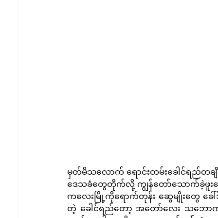
မှတ်မိသလောက် ရောင်းတမ်းခေါင်ရည်တချို့ 
ဒေသခံတွေတိုက်လို့ ကျွန်တော်သောက်ခဲ့ဖူးပေ
ကလေးမြို့ကိုရောက်တုန်း ဆွေမျိုးတွေ ခေါ
တဲ့ ခေါင်ရည်တော့ အတော်လေး သဘောကျသွာ