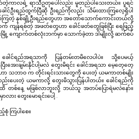
က်တဲ့ကာလရဲ့ ရာသီဥတုပေါ်လည်း မူတည်ပါသေးတယ်။ ပူရင် 
ခေါင်ဦးရည်ထွက်ပြီဆို ဦးရည်ကိုလည်း သိမ်းထားကြလေ့ရှိပါ
ြတဲ့ နှစ်ချို့ဦးရည်တွေဟာ အတော်သောက်ကောင်းတယ်လို့ 
နောက် ကျန်ရစ်တဲ့ အဖတ်တွေဟာ ခေါင်ဖတ်တွေဖြစ်ပြီး ရေဖြည့်
ို့ ကျောက်တစ်လုံးဘက်မှာ သောက်ခဲ့တာ ဒါမျိုးလို့ ဆက်စပ်
ခေါင်ရည်အရသာကို ပြန်တမ်းတမိလေပါပဲ။ သို့ပေမယ့် 
်ပြီးအေးချမ်းနိုင်ပါ့မလဲ တွေးမိရင်း ခေါင်အရသာ မေ့တေ့တေ့
ည်ဟာ သဘာဝ က တိုင်းရင်းသားတွေကို ပေးတဲ့ ယမကာတစ်မျိုး
့်ဆည်းပေးတဲ့ ယမကာလို့ တွေးမိသွားပြန်ပါတယ်။ ခေါင်ရည်ကို 
အထိ တစ်နေ့ မဖြစ်လာဘူးလို့ ဘယ်သူ အတပ်ပြောရဲမလဲနော်။ 
မှာလား တွေးမောရင်းပေါ့...
ည့်စုံ ကြပါစေ။