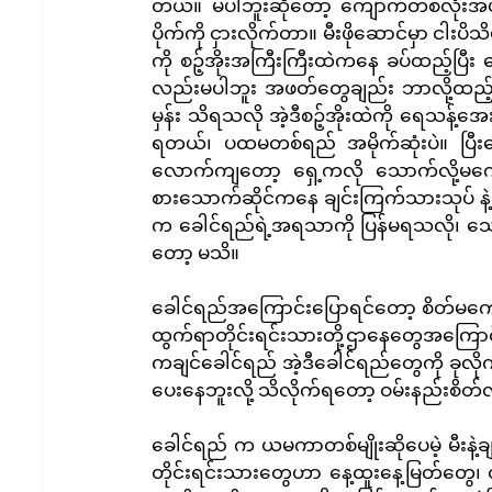
တယ်။ မပါဘူးဆိုတော့ ကျောက်တစ်လုံးအပန်းဖြ
ပိုက်ကို ငှားလိုက်တာ။ မီးဖိုဆောင်မှာ ငါးပ
ကို စဉ့်အိုးအကြီးကြီးထဲကနေ ခပ်ထည့်ပြ
လည်းမပါဘူး အဖတ်တွေချည်း ဘာလို့ထည့်ပေ
မှန်း သိရသလို အဲ့ဒီစဉ့်အိုးထဲကို ရေသန့်
ရတယ်၊ ပထမတစ်ရည် အမိုက်ဆုံးပဲ။ ပြီ
လောက်ကျတော့ ရှေ့ကလို သောက်လို့မကေ
စားသောက်ဆိုင်ကနေ ချင်းကြက်သားသုပ် နဲ့ ခ
က ခေါင်ရည်ရဲ့အရသာကို ပြန်မရသလို၊ သ
တော့ မသိ။
ခေါင်ရည်အကြောင်းပြောရင်တော့ စိတ်မကောင်
ထွက်ရာတိုင်းရင်းသားတို့ဌာနေတွေအကြောင
ကချင်ခေါင်ရည် အဲ့ဒီခေါင်ရည်တွေကို 
ပေးနေဘူးလို့ သိလိုက်ရတော့ ဝမ်းနည်းစိတ်
ခေါင်ရည် က ယမကာတစ်မျိုးဆိုပေမဲ့ မီးနဲ့
တိုင်းရင်းသားတွေဟာ နေ့ထူးနေ့မြတ်တွေ၊ ထူး