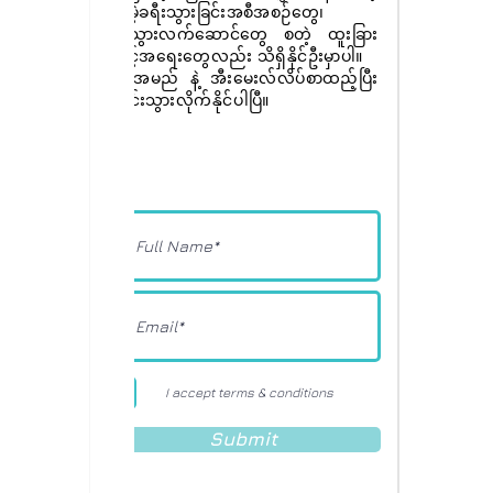
အခမဲ့ခရီးသွားခြင်းအစီအစဉ်တွေ၊
ခရီးသွားလက်ဆောင်တွေ စတဲ့ ထူးခြား
အခွင့်အရေးတွေလည်း သိရှိနိုင်ဦးမှာပါ။
ခုပဲ အမည် နဲ့ အီးမေးလ်လိပ်စာထည့်ပြီး
စာရင်းသွားလိုက်နိုင်ပါပြီ။
I accept terms & conditions
Submit