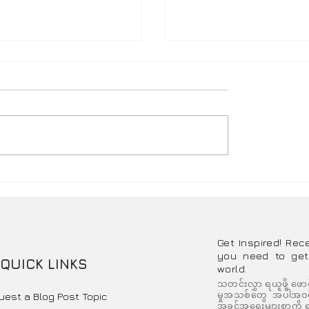
်လေကြောင်းလိုင်းတွေ
Thailand e-Visa ကိုယ်
ဆို ဒါတွေ သတိထားပါ
လျှောက်နည်း အဆင့်ဆင်
Get Inspired! Rec
you need to get
QUICK LINKS
world.
သတင်းလွှာ ရယူဖို့ ဖော
မှုအသစ်တွေ အပါအဝင် 
uest a Blog Post Topic
အခွင့်အရေးများစွာကို ရ