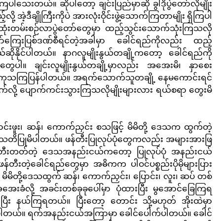
ါသေးတယ်။ ဆိုပါတော့ ချင်းပြည်မှာဆို ခွါဒိုပွဲတော်လိုမျိုး
လို့ အဲ့ဒီချိုကြီးကိုပဲ အားလုံးဝိုင်းဖွဲ့သောက်ကြတာမျိုး ရှိကြပါ
 ထုံးတမ်းစဉ်လာပွဲတော်တွေမှာ ထည့်သွင်းသောက်သုံးကြသလို​ 
ျော်ကြေးပြစ်ဒဏ်စီရင်တဲ့အခါမှာ ခေါင်ရည်ကိုလည်း ထည့်
ဆိုနိုင်ပါတယ်။ နာဂလူမျိုးနွယ်တချို့ကတော့ ခေါင်ရည်ကို 
ေပါ။ ချင်းလူမျိုးနွယ်တချို့မှာလည်း အအေးမိ၊ နှာစေး 
ရည်နဲ့ ကုသကြပြန်ပါတယ်။ အရက်သောက်သူတချို့ နေမကောင်းရင် 
်လို့ ပျောက်ကင်းသွားကြသလိုမျိုးများလား ရယ်စရာ တွေးမိ
ောင်းဖူး၊ ဆန်၊ ကောက်ညှင်း စသဖြင့် မိမိတို့ ဒေသက ထွက်တဲ့
သတိပြုမိပါတယ်။ ဖန်တီးပြုလုပ်ပုံတွေကလည်း အများအားဖြ
တီးတတ်တဲ့ ဒေသအနည်းငယ်ကတော့ ပြုလုပ်ပုံ အနည်းငယ်
ီးတဲ့ခေါင်ရည်တွေမှာ အဓိကက ပါဝင်ပစ္စည်းပိုမိုများပြား
ိမိတို့ဒေသထွက် ဆန်၊ ကောက်ညှင်း၊ ပြောင်း၊ လူး၊ ဆပ် တစ်
 အအေးခံလို့ အခင်းတစ်ခုခုပေါ်မှာ ပုံထားပြီး မွအောင်ခြေကြရ
းပြီး နယ်ကြရတယ်။ ပြီးတော့ တောင်း သို့မဟုတ် အိုးထဲမှာ 
းရပါတယ်။ ရက်အနည်းငယ်အကြာမှာ ခေါင်ပေါက်ပါတယ်။ ခေါင်