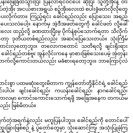
ေခြံထဲသွားပြီး ပြန်လာရင်ဝင်ပေး ဆိုပြီး သူတို့အိုးနဲ့ ဝါး
ိသိပ်တဲ့အိုး အငယ်စားအရွယ် စဉ့်အိုးလေးထဲ စပါးခွံဖတ်လိုလိုတွေ
ီး ပေးလိုက်တာ။ ကြည့်ရင်း ခေါင်ရည်လည်း ပြောသေး၊ အရည်
းသလဲပေါ့။ နောက်မှ အဲ့ဒီအဖတ်တွေကို ခေါင်ဖတ် လို့ခေါ်
အေးလေး ထည့်လို့ ခဏထားပြီးမှ ပိုက်နဲ့စုပ်သောက်ရတာ သိလိုက်
းတော့ ဒုတိယတစ်ရည်လည်း အဆင်ပြေသေးတယ်။ သုံးကြိမ်
ာင်းလှတော့ဘူး။ တလောကတောင် သတိရလို့ ချင်းရိုးရား
ေါင်ရည်တစ်ဗူး အွန်လိုင်းကနေ မှာစားဖြစ်သေးပေမဲ့ အဲ့တုန်း
ောက်လို့ကောင်းတယ်လည်း မခံစားရတော့ဘူး။ ဘာကြောင့်လဲ
းစွာ ပထမဆုံးတွေးမိတာက ကျွန်တော်တို့နိုင်ငံရဲ့ ခေါင်ရည်
်းပါပဲ။ ချင်းခေါင်ရည်၊ ကယန်းခေါင်ရည်၊ နာဂခေါင်ရည်၊ 
ခုလိုကာလမှာ ကောင်းကောင်းသောက်ရဖို့ အခြေအနေက တကယ်မ
လည်း ဖြစ်မိတယ်။ 
ချက်တဲ့အရက်နဲ့လည်း မတူပြန်ပါဘူး။ ခေါင်ရည်ကို တောင်ပေါ်
ခြားဖြစ်စဉ် နဲ့ ပွဲတော်တွေမှာ သုံးဆောင်ကြ၊ အသုံးပြုခဲ့ကြ