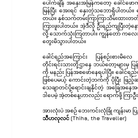
ပေါက်ချိန် အနှေးအမြန်ကတော့ ခေါင်ဖော
မြန်ပြီး အေးရင် နှေးတဲ့သဘောရှိပါတယ်။ 
တယ်။ နှစ်သက်တမ်းကြာကြာသိမ်းထားတတ်က
ကြားဖူးပါတယ်။ အဲ့ဒီလို​ ဦးရည်ကျပြီးတဲ့
လို့ သောက်သုံးကြတာပါ။ ကျွန်တော် ကလေးမြ
တွေးမိသွားပါတယ်။
ခေါင်ရည်အကြောင်း ပြန်စဉ်းစားမိလေ 
တိုင်းရင်းသားတို့ဌာနေ ဘယ်တော့များမှ ပြန
ကို မနည်း ပြန်အစဖော်နေရပါပြီ။ ခေါင်ရ
ဖြစ်ပေမယ့် ကောင်းတဲ့ဘက်ကို ပိုပြီး ဖြည
သေချာတင်ပို့ရောင်းချနိုင်တဲ့ အခြေအနေ
ဒါပေမဲ့ အဲ့တစ်နေ့ဟာလည်း ရောက်ဖို့ ကြာဦး
အားလုံးပဲ အစဉ် ဘေးကင်းလုံခြုံ ကျန်းမာ ပြ
သီဟလုလင် (Thiha, the Traveller)