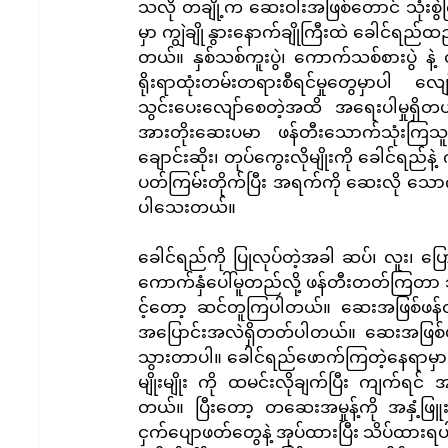
သလို တချို့က ဆေးဝါးအဖြစ်တောင် သုံးစွဲကြပ
မှာ ကျွဲချို နွားနောက်ချိုကြီးထဲ ခေါင်ရည်ထည့်
တယ်။ နှစ်သစ်ကူးပွဲ၊ ကောက်သစ်စားပွဲ နဲ့
ရိုးရာထုံးတမ်းတရားစီရင်မှုတွေမှာပါ လ
သွင်းပေးလျော်စေတဲ့အထိ အရေးပါမှုရှိတယ်
အားတိုးဆေးပမာ ဖန်တီးသောက်သုံးကြသူတွ
ချောင်းဆိုး၊ တုပ်ကွေးလိုမျိုးကို ခေါင်
ပတ်ကြမ်းတိုက်ပြီး အရက်ကို ဆေးလို သောက
ပါသေးတယ်။
ခေါင်ရည်ကို ပြုလုပ်တဲ့အခါ ဆပ်၊ လူး၊ ပြ
ကောက်နှံပေါ်မူတည်လို့ ဖန်တီးတတ်ကြတာ 
င့်တော့ ဆင်တူကြပါတယ်။ ဆေးအဖြစ်ဖန်
အပြောင်းအလဲရှိတတ်ပါတယ်။ ဆေးအဖြစ်ဖန်တ
သွားတာပါ။ ခေါင်ရည်ဖောက်ကြတဲ့နေရာမှာ မ
မျိုးမျိုး ကို ထမင်းလိုချက်ပြီး ကျက်ရင်
တယ်။ ပြီးတော့ တဆေးအမှုန့်ကို အနှံ့ဖြူ
ငှက်ပျောဖတ်တွေနဲ့ အုပ်ထားပြီး သိပ်ထာ