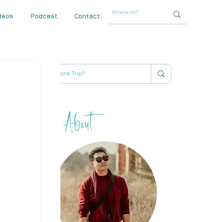
deos
Podcast
Contact
About
THIHA