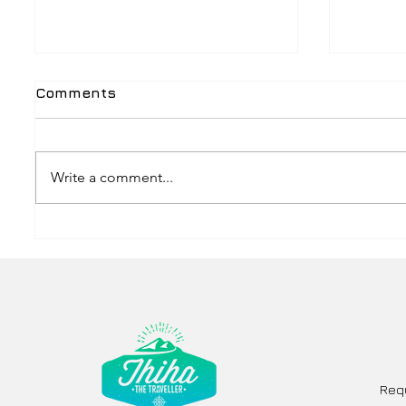
Comments
Write a comment...
2025 မြန်မာပတ်စပို့နဲ့ ဘယ်
ဘတ်ဂျက
နိုင်ငံတွေ သွားရင် ဗီဇာလိုမလဲ?
စီးမယ်
Req