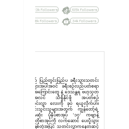
623k Followers
105k Followers
8.8k Followers
34k Followers
Subscribe
နေ့စဉ် ပြည်တွင်းပြည်ပ ခရီးသွားသတင်း
ထူးများအပါအဝင် ခရီးစဉ်လည်ပတ်စရာ
များအကြောင်းတွေ နဲ့ ဒေသန္တရ ဗဟုသုတ
အစုံအလင် သိရှိနိုင်ဖို့ အပတ်စဉ်
သတင်းလွှာ လေးကို ခုပဲ ရယူလိုက်ပါ။
စာရင်းသွင်းသူများအတွက် ကျွန်တော့်ရဲ့
ပထမဆုံး ပုံနှိပ်စာအုပ် "၁၇" ကဗျာနဲ့
ဝတ္ထုတိုစာအုပ်ကို လက်ဆောင် ပေးပို့သွား
မှာ ဖြစ်တဲ့အပြင် သတင်းလွှာကနေတဆင့်