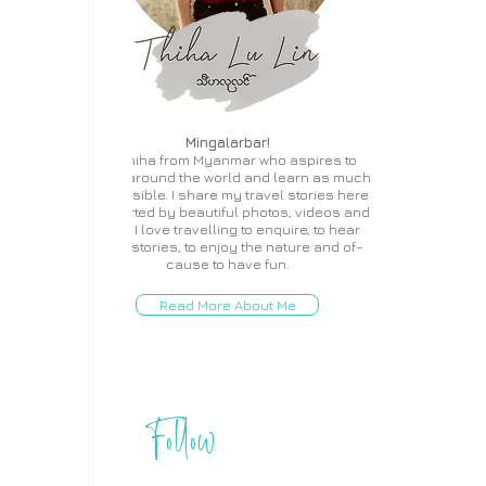
Mingalarbar!
I'm Thiha from Myanmar who aspires to
travel around the world and learn as much
as possible. I share my travel stories here
supported by beautiful photos, videos and
more. I love travelling to enquire, to hear
local stories, to enjoy the nature and of-
cause to have fun.
Read More About Me
Follow
THIHA