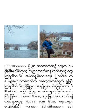
Schaffhausen မြို့မှာ အဆောက်အဦးတွေက ခပ်
နိမ့်နိမ့်နဲ့ သိပ်လှတဲ့ တည်ဆောက်ဟန် လက်ရာကို တွေ့
ကြရပါတယ်။ အိမ်အချွန်လေးတွေ၊ ပြတင်းပေါက်
ခပ်များများထားတတ်တဲ့ အလေ့အထတွေကို ရှုမြင်
ကြရပါတယ်။ ဒီမြို့မှာ အချိန်ရခဲ့မယ်ဆိုရင်တော့ ဒီ 
Rheinfall အပြင် မြို့ရဲ့ အထင်ကရ ရဲတိုက်ဟောင်း
ကြီးဖြစ်တဲ့ Munot Tower, ထူးခြားလှပတဲ့ ပန်းချီ
လက်ရာတွေနဲ့ House zum Ritter, ရှေးဘုရား
ကျောင်းကြီး Munster Schaffhausen, ရှေး