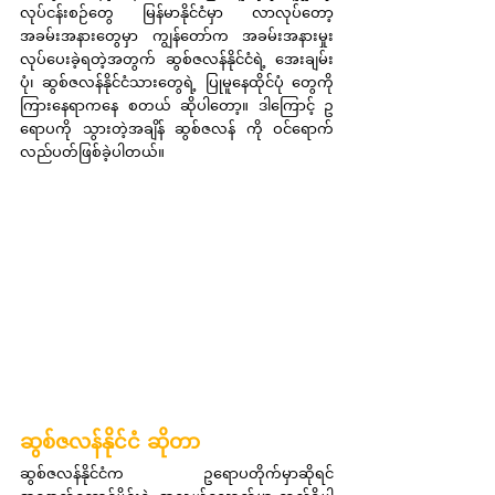
လုပ်ငန်းစဉ်တွေ မြန်မာနိုင်ငံမှာ လာလုပ်တော့ 
အခမ်းအနားတွေမှာ ကျွန်တော်က အခမ်းအနားမှုး
လုပ်ပေးခဲ့ရတဲ့အတွက် ဆွစ်ဇလန်နိုင်ငံရဲ့ အေးချမ်း
ပုံ၊ ဆွစ်ဇလန်နိုင်ငံသားတွေရဲ့ ပြုမူနေထိုင်ပုံ တွေကို 
ကြားနေရာကနေ စတယ် ဆိုပါတော့။ ဒါကြောင့် ဥ
ရောပကို သွားတဲ့အချိန် ဆွစ်ဇလန် ကို ဝင်ရောက်
လည်ပတ်ဖြစ်ခဲ့ပါတယ်။
ဆွစ်ဇလန်နိုင်ငံ ဆိုတာ
ဆွစ်ဇလန်နိုင်ငံက ဥရောပတိုက်မှာဆိုရင် 