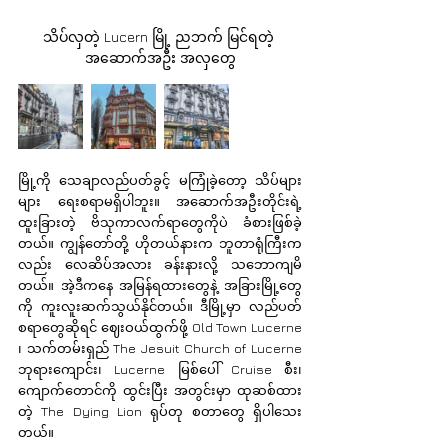
သိပ်လှတဲ့ Lucern မြို့ ညဘက် မြင်ရတဲ့ 
အဆောက်အဦး အလှတွေ
မြို့ကို သေချာလည်ပတ်ခွင့် မကြုံခဲ့တော့ သိပ်များ
များ ရေးစရာမရှိပါဘူး။ အဆောက်အဦးတိုင်းရဲ့ 
ထူးခြားတဲ့ ဗိသုကာလက်ရာတွေကိုပဲ ခံစားဖြစ်ခဲ့
တယ်။ ကျွန်တော်တို့ ဟိုတယ်နားက ဘူတာရုံကြီးက
လည်း လေဆိပ်အလား ခန်းနားလို့ သဘောကျမိ
တယ်။ အဲ့ဒီကနေ အမြန်ရထားတွေနဲ့ အခြားမြို့တွေ
ကို ကူးလူးဆက်သွယ်နိုင်တယ်။ ဒီမြို့မှာ လည်ပတ်
စရာတွေဆိုရင် ဈေးဝယ်ထွက်ဖို့ Old Town Lucerne 
၊ သက်တမ်းရှည် The Jesuit Church of Lucerne 
ဘုရားကျောင်း၊ Lucerne မြစ်ပေါ် Cruise စီး၊ 
ကျောက်တောင်ကို ထွင်းပြီး အတွင်းမှာ ထုဆစ်ထား
တဲ့ The Dying Lion ရုပ်တု စတာတွေ ရှိပါသေး
တယ်။