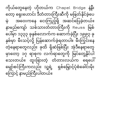
ကိုယ်တွေနေတဲ့ ဟိုတယ်က Chapel Bridge နဲ့နီး
တော့ ရှေးဟောင်း ဒီတံတားကြီးဆီကို မဖြတ်နိုင်ခဲ့ပေ
မဲ့  အဝေးကနေ ငေးကြည့်ဖို့ အဆင်ပြေခဲ့တယ်။ 
နာမည်ကျော် သစ်သားတံတားကြီးကို Reuss မြစ်
ပေါ်မှာ ၁၃၃၃ ခုနှစ်လောက်က ဆောက်ခဲ့ပြီး ၁၉၉၃ ခု
နှစ်မှာ မီးသင့်လို့ ပြန်ဆောက်ခဲ့ရတာပါ။ မီးကြွင်းနေ
တဲ့နေရာတွေလည်း ခုထိ ရှိဆဲဖြစ်ပြီး အဲ့ဒီနေရာတွေ
မှာတော့ ၁၇ ရာစုက လက်ရာတွေကို မြင်တွေ့နိုင်ပါ
သေးတယ်။ ထူးခြားတဲ့ တံတားလယ်က ရေပေါ်
မျှော်စင်ကြီးကလည်း သူ့ရဲ့  ရှစ်မြှောင့်ပုံစံခေါင်းမိုး
ကြောင့် နာမည်ကြီးပါတယ်။