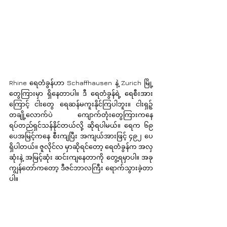
Rhine ရေတံခွန်ဟာ Schaffhausen နဲ့ Zurich မြို့
တွေကြားမှာ ရှိနေတာပါ။ ဒီ ရေတံခွန်ရဲ့ ရေစီးအား
ကြောင့် ငါးတွေ ရေဆန်မကူးနိုင်ကြပါဘူး။ ငါးရှဉ့်
တချို့လောက်ပဲ ကျောက်တုံးတွေကြားကနေ 
ရပ်တည်ရှင်သန်နိုင်တယ်လို့ ဆိုရပါမယ်။ ရေက ၆၉ 
ပေအမြင့်ကနေ စီးကျပြီး အကျယ်အားဖြင့် ၄၉၂ ပေ 
ရှိပါတယ်။ ဇူလိုင်လ မှာဆိုရင်တော့ ရေတံခွန်က အလှ
ဆုံးနဲ့ အမြင့်ဆုံး ဆင်းကျနေတာကို တွေ့ရမှာပါ။ အခု 
ကျွန်တော်ကတော့ ဒီဇင်ဘာလကြီး ရောက်သွားခဲ့တာ
ပါ။