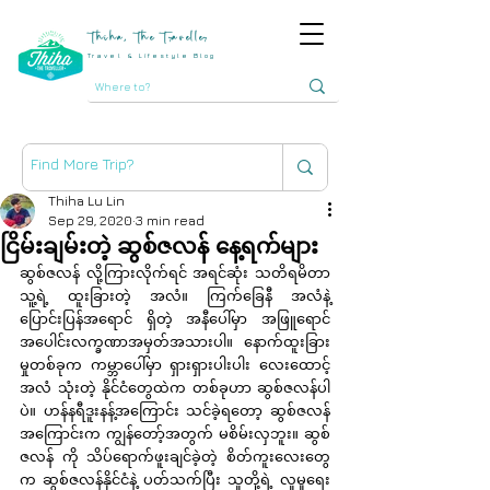
Thiha, The Traveller
Travel & Lifestyle Blog
Thiha Lu Lin
Sep 29, 2020
3 min read
ငြိမ်းချမ်းတဲ့ ဆွစ်ဇလန် နေ့ရက်များ
ဆွစ်ဇလန် လို့ကြားလိုက်ရင် အရင်ဆုံး သတိရမိတာ 
သူ့ရဲ့ ထူးခြားတဲ့ အလံ။ ကြက်ခြေနီ အလံနဲ့ 
ပြောင်းပြန်အရောင် ရှိတဲ့ အနီပေါ်မှာ အဖြူရောင် 
အပေါင်းလက္ခဏာအမှတ်အသားပါ။ နောက်ထူးခြား
မှုတစ်ခုက ကမ္ဘာပေါ်မှာ ရှားရှားပါးပါး လေးထောင့် 
အလံ သုံးတဲ့ နိုင်ငံတွေထဲက တစ်ခုဟာ ဆွစ်ဇလန်ပါ
ပဲ။ ဟန်နရီဒူးနန့်အကြောင်း သင်ခဲ့ရတော့ ဆွစ်ဇလန်
အကြောင်းက ကျွန်တော့်အတွက် မစိမ်းလှဘူး။ ဆွစ်
ဇလန် ကို သိပ်ရောက်ဖူးချင်ခဲ့တဲ့ စိတ်ကူးလေးတွေ
က ဆွစ်ဇလန်နိုင်ငံနဲ့ ပတ်သက်ပြီး သူတို့ရဲ့ လူမှုရေး