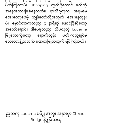
ပိတ်ကြတာပဲ။ Shopping ထွက်ဖို့တောင် ခက်တဲ့ 
အနေအထားဖြစ်နေတယ်။ ရာသီဥတုက အရမ်းမ
အေးတော့ပေမဲ့ ကျွန်တော်တို့အတွက် အေးနေတုန်း
ပဲ။ မှောင်တာကလည်း ၄ နာရီဆို နေဝင်ပြီဆိုတော့ 
အတော်မှောင်။ ဒါပေမဲ့လည်း သိပ်လှတဲ့ Lucerne 
မြို့လေးကိုတော့ ရောက်တုန်း ပတ်ကြည့်ချင်မိ
သေးတာနဲ့ ညဘက် ခဏတဖြုတ်ထွက်ဖြစ်ကြတယ်။  
ညဘက္ Lucerne ၿမိဳ႕ အလွ၊ အနားမွာ Chapel 
Bridge နဲ႔နီးတယ္