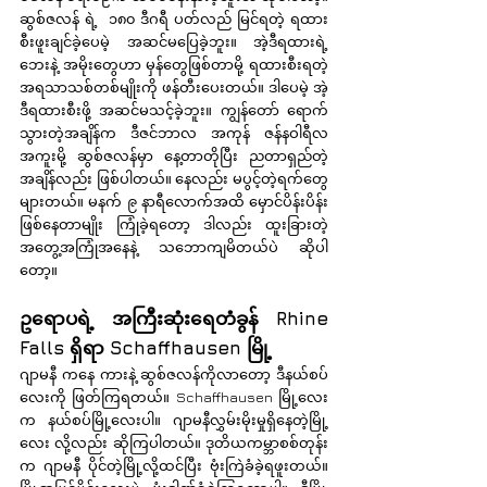
ဆွစ်ဇလန် ရဲ့  ၁၈၀ ဒီဂရီ ပတ်လည် မြင်ရတဲ့ ရထား 
စီးဖူးချင်ခဲ့ပေမဲ့ အဆင်မပြေခဲ့ဘူး။ အဲ့ဒီရထားရဲ့ 
ဘေးနဲ့ အမိုးတွေဟာ မှန်တွေဖြစ်တာမို့ ရထားစီးရတဲ့ 
အရသာသစ်တစ်မျိုးကို ဖန်တီးပေးတယ်။ ဒါပေမဲ့ အဲ့
ဒီရထားစီးဖို့ အဆင်မသင့်ခဲ့ဘူး။ ကျွန်တော် ရောက်
သွားတဲ့အချိန်က ဒီဇင်ဘာလ အကုန် ဇန်နဝါရီလ 
အကူးမို့ ဆွစ်ဇလန်မှာ နေ့တာတိုပြီး ညတာရှည်တဲ့
အချိန်လည်း ဖြစ်ပါတယ်။ နေလည်း မပွင့်တဲ့ရက်တွေ 
များတယ်။ မနက် ၉ နာရီလောက်အထိ မှောင်ပိန်းပိန်း
ဖြစ်နေတာမျိုး ကြုံခဲ့ရတော့ ဒါလည်း ထူးခြားတဲ့ 
အတွေ့အကြုံအနေနဲ့ သဘောကျမိတယ်ပဲ ဆိုပါ
တော့။
ဥရောပရဲ့ အကြီးဆုံးရေတံခွန် Rhine 
Falls ရှိရာ Schaffhausen မြို့
ဂျာမနီ ကနေ ကားနဲ့ ဆွစ်ဇလန်ကိုလာတော့ ဒီနယ်စပ်
လေးကို ဖြတ်ကြရတယ်။ Schaffhausen မြို့လေး
က နယ်စပ်မြို့လေးပါ။ ဂျာမနီလွှမ်းမိုးမှုရှိနေတဲ့မြို့
လေး လို့လည်း ဆိုကြပါတယ်။ ဒုတိယကမ္ဘာစစ်တုန်း
က ဂျာမနီ ပိုင်တဲ့မြို့လို့ထင်ပြီး ဗုံးကြဲခံခဲ့ရဖူးတယ်။ 