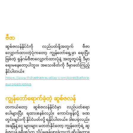
ဗီဇာ
ဆွစ်ဇလန်နိုင်ငံကို လည်ပတ်ဖို့အတွက် ဗီဇာ
လျှောက်ထားတဲ့ပုံကတော့ ကျွန်တော်ရှေ့မှာ ရေးပြီး
ဖြစ်တဲ့ ရှန်ဂမ်ဗီဇာလျှောက်ထားပုံနဲ့ အတူတူပဲမို့ ဒီမှာ 
ရေးမနေတော့ပါဘူး။ အသေးစိတ်ကို ဒီမှာဖတ်ကြည့်
နိုင်ပါတယ်။
https://www.thihathetraveller.com/post/before
europetriptips
ကျွန်တော်ရောက်ခဲ့တဲ့ ဆွစ်ဇလန်
တကယ်တော့ ဆွစ်ဇလန်နိုင်ငံမှာ လည်ပတ်စရာ 
ပေါများပြီး ရထားစနစ်လည်း ကောင်းမွန်လို့ ခဏ
တွင်းချင်းကို နိုင်ငံပတ်လို့ ရနိုင်ပါတယ်။ ဒါပေမဲ့လည်း 
အချိန်နဲ့ ငွေ များများ မတတ်နိုင်တော့ ကျွန်တော့်ရဲ့ ဆွ
စ်ဇလန် ခရီးစဉ်က သိပ်မခန်းနားခဲ့ဘူးဘဲ ဆိုပါတော့။ 