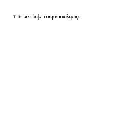
Titlis တောင်ခြေ ကားရပ်နားစခန်းနားမှာ