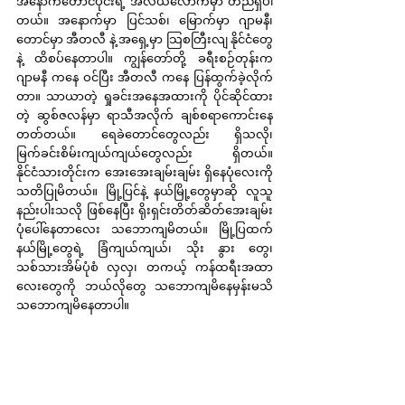
အနောက်တောင်ပိုင်းရဲ့ အလယ်လောက်မှာ တည်ရှိပါ
တယ်။ အနောက်မှာ ပြင်သစ်၊ မြောက်မှာ ဂျာမနီ၊ 
တောင်မှာ အီတလီ နဲ့ အရှေ့မှာ သြစတြီးလျ နိုင်ငံတွေ
နဲ့ ထိစပ်နေတာပါ။ ကျွန်တော်တို့ ခရီးစဉ်တုန်းက 
ဂျာမနီ ကနေ ဝင်ပြီး အီတလီ ကနေ ပြန်ထွက်ခဲ့လိုက်
တာ။ သာယာတဲ့ ရှုခင်းအနေအထားကို ပိုင်ဆိုင်ထား
တဲ့ ဆွစ်ဇလန်မှာ ရာသီအလိုက် ချစ်စရာကောင်းနေ
တတ်တယ်။ ရေခဲတောင်တွေလည်း ရှိသလို၊ 
မြက်ခင်းစိမ်းကျယ်ကျယ်တွေလည်း ရှိတယ်။ 
နိုင်ငံသားတိုင်းက အေးအေးချမ်းချမ်း ရှိနေပုံလေးကို 
သတိပြုမိတယ်။ မြို့ပြင်နဲ့ နယ်မြို့တွေမှာဆို လူသူ
နည်းပါးသလို ဖြစ်နေပြီး ရိုးရှင်းတိတ်ဆိတ်အေးချမ်း
ပုံပေါ်နေတာလေး သဘောကျမိတယ်။ မြို့ပြထက် 
နယ်မြို့တွေရဲ့ ခြံကျယ်ကျယ်၊ သိုး နွား တွေ၊ 
သစ်သားအိမ်ပုံစံ လှလှ၊ တကယ့် ကန်ထရီးအထာ
လေးတွေကို ဘယ်လိုတွေ သဘောကျမိနေမှန်းမသိ 
သဘောကျမိနေတာပါ။