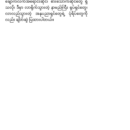
ချောကလက်အရောင်းဆိုင်၊ စားသောက်ဆိုင်တွေ ရှိ
သလို၊ ဒီမှာ လာရိုက်သွားတဲ့ နာမည်ကြီး ရုပ်ရှင်တွေ၊ 
လာလည်သွားတဲ့ အနုပညာရှင်တွေရဲ့ ပုံရိပ်တွေကို
လည်း ချိတ်ဆွဲ ပြထားပါတယ်။