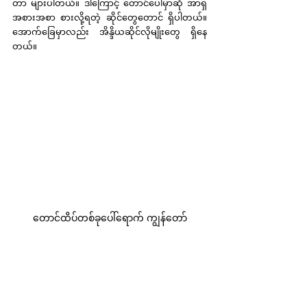
တာ များပါတယ်။ ဒါကြောင့် တောင်ပေါ်မှာဆို အာရှ
အစားအစာ စားလို့ရတဲ့ ဆိုင်တွေတောင် ရှိပါတယ်။ 
အောက်ခြေမှာလည်း အိန္ဒိယဆိုင်လိုမျိုးတွေ ရှိနေ
တယ်။
တောင်ထိပ်တစ်ခုပေါ်ရောက် ကျွန်တော်