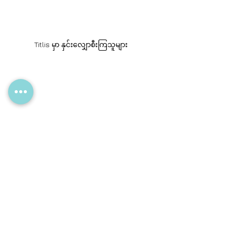
Titlis မှာ နှင်းလျှောစီးကြသူများ
တောင်ထိပ်ကနေ ပြန်ဆင်းလာတော့ မြင်ရတဲ့ 
ချစ်စရာ မြို့မြင်ကွင်းလေး
ဆွစ်ဇလန်နဲ့ ကျွန်တော်က လောလောဆယ် ဒီလောက်