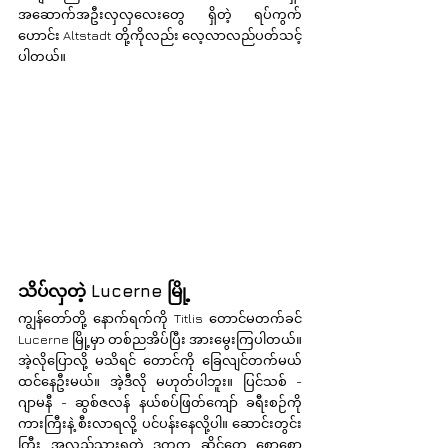
အဆောက်အဦးလှလှလေးတွေ ရှိတဲ့ ရပ်ကွက်
ဟောင်း Altstadt တို့ကိုလည်း လေ့လာလည်ပတ်သင့်
ပါတယ်။
သိပ်လှတဲ့ Lucerne မြို့
ကျွန်တော်တို့ နောက်ရက်ကို Titlis တောင်မတက်ခင် 
Lucerne မြို့မှာ တစ်ညအိပ်ပြီး အားမွေးကြပါတယ်။ 
အဲ့လိုပြောလို့ မသိရင် တောင်ကို ခြေလျင်တက်မယ်
ထင်နေဦးမယ်။ အဲ့ဒီလို မဟုတ်ပါဘူး။ ပြင်သစ် - 
ဂျာမနီ - ဆွစ်ဇလန် နယ်စပ်ဖြတ်ကျော် ခရီးစဉ်ကို 
ကားကြီးနဲ့ စီးလာရလို့ ပင်ပန်းနေလို့ပါ။ ဆောင်းတွင်း
ကြီး အလည်သွားရတဲ့ ဒုက္ခက ဆိုင်တွေ စောစော 