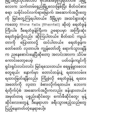
မြို့အပြင်ပိုင်းလေးပဲ ဗုံးဒါဏ်ခံခဲ့ကြရတာပါ။ ဒီမြို့
လေးက သက်တမ်းရှည်မြို့လေးဖြစ်ပြီး စိတ်ဝင်စား
စရာ သမိုင်းဝင်လက်ရာမြောက် အဆောက်အဦးတွေ
ကို မြင်တွေ့ကြရပါတယ်။ ဒီမြို့မှာ အထင်ရှားဆုံး
ကတော့ Rhine Falls (Rheinfall) ဆိုတဲ့ ရေတံခွန်
ကြီးပါ။ ဒီရေတံခွန်ကြီးက ဥရောပမှာ အကြီးဆုံး 
ရေတံခွန်လို့လည်း ဆိုကြပါတယ်။ စိတ်ထင် ကျယ်
တာကို ပြောတာလို့ ထင်ပါတယ်။ ရေတံခွန်က 
တော်တော် လှတာပါ။ ကျွန်တော်တို့ ရောက်သွားချိန်
က ညနေစောင်းနေပြီဆိုတော့ အလင်းအားက သိပ်မ
ကောင်းတော့ပေမဲ့ ပတ်ဝန်းကျင်ကို 
ရှင်းရှင်းလင်းလင်း မြင်ရသေးတယ်။ ရေမှုန်မွှားလေး
တွေရယ်၊ နောက်မှာ တောင်တန်းနဲ့ ရထားလမ်း။ 
ရထားဖြတ်ချိန်လည်း ကြုံခဲ့လို ရေတံခွန်နဲ့ ရထား 
အတော်ကို လှတာ ခံစားလိုက်ရတယ်။ ဘေးက 
ရဲတိုက်ပုံစံ အဆောက်အဦးကလည်း ခန်းနားတယ်။ 
အမှတ်တရ ပစ္စည်းဆိုင်တွေ၊ ကော်ဖီဆိုင်တွေ၊ မုန့်
ဆိုင်လေးတွေနဲ့ ဒီနေရာဟာ ခရီးသွားဧည့်သည်တွေ 
ပြည့်နေတတ်တဲ့နေရာပေါ့။