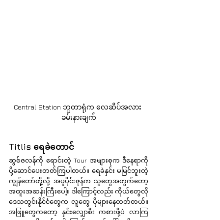
Central Station ဘူတာရုံက လေဆိပ်အလား 
ခမ်းနားချက်
Titlis ရေခဲတောင်
ဆွစ်ဇလန်ကို ရောင်းတဲ့ Tour အများစုက ဒီနေရာကို 
ပို့ဆောင်ပေးတတ်ကြပါတယ်။ ရေခဲနှင်း မမြင်ဘူးတဲ့ 
ကျွန်တော်တို့လို့ အပူပိုင်းဇုန်က သူတွေအတွက်တော့ 
အထူးအဆန်းကြီးပေါ့။ ဒါကြောင့်လည်း ကိုယ်တွေလို 
ဒေသတွင်းနိုင်ငံတွေက လူတွေ ပိုများနေတတ်တယ်။ 
အဖြူတွေကတော့ နှင်းလျှောစီး ကစားဖို့ပဲ လာကြ