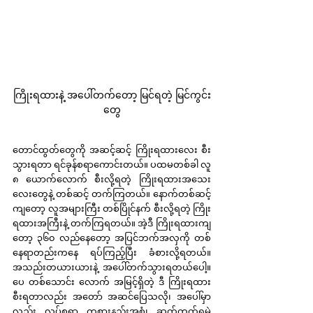
ကြိုးရထားနဲ့ အပေါ်တက်တော့ မြင်ရတဲ့ မြင်ကွင်း
တွေ
တောင်ထွတ်တွေကို အဆင့်ဆင့် ကြိုးရထားလေး စီး
သွားရတာ ရင်ခုန်စရာကောင်းတယ်။ ပထမတစ်ခါ လူ 
၈ ယောက်လောက် စီးလို့ရတဲ့ ကြိုးရထားအသေး
လေးတွေနဲ့ တစ်ဆင့် တက်ကြတယ်။ နောက်တစ်ဆင့်
ကျတော့ လူအများကြီး တစ်ပြိုင်နက် စီးလို့ရတဲ့ ကြိုး
ရထားအကြီးနဲ့ တက်ကြရတယ်။ အဲ့ဒီ ကြိုးရထားကျ
တော့ ၃၆၀ လည်နေတော့ အပြင်ဘက်အလှကို တစ်
နေရာတည်းကနေ ရပ်ကြည့်ပြီး ခံစားလို့ရတယ်။ 
အသည်းတယားယားနဲ့ အပေါ်တက်သွားရတယ်ပေါ့။ 
ပေ တစ်သောင်း လောက် အမြင့်ရှိတဲ့ ဒီ ကြိုးရထား 
စီးရတာလည်း အတော် အဆင်ပြေသလို၊ အပေါ်မှာ
လည်း လုပ်စရာ ကစားနည်းအစုံ၊ ဆက်တက်ရမဲ့ 