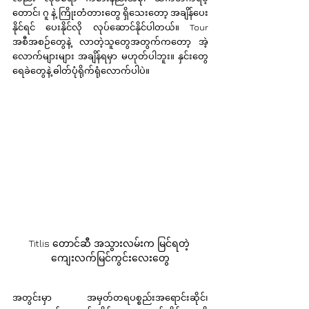
တောင်၊ ဂူ နဲ့ ကြိုးတံတားတွေ ရှိသေးတော့ အချိန်ပေး
နိုင်ရင် ပေးနိုင်လို လုပ်ဆောင်နိုင်ပါတယ်။ Tour 
အစီအစဉ်တွေနဲ့ လာတဲ့သူတွေအတွက်ကတော့ အဲ့
လောက်များများ အချိန်ရမှာ မဟုတ်ပါဘူး။ နှင်းတွေ 
ရေခဲတွေနဲ့ ဓါတ်ပုံရိုက်ရုံလောက်ပါပဲ။
Titlis တောင်ဆီ အသွားလမ်းက မြင်ရတဲ့ 
ကျေးလက်မြင်ကွင်းလေးတွေ
အတွင်းမှာ အမှတ်တရပစ္စည်းအရောင်းဆိုင်၊ 