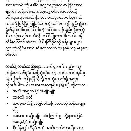
အားကောင်းတဲ့ ခေါင်းလျှော်ရည်တွေမှာ ပြင်းအား
များတဲ့ သန့်စင်ဆေးရည်တွေ ပါဝင်နေတတ်လို့ 
ခရီးသွားရင်းအသုံးပြုတာ မသင့်လျော်ပါဘူး။ ဆံ
သားကို ပြန်ပြီး ပြုပြင်ပေးတဲ့ ခေါင်းလျှော်ရည်မျိုး၊ ပ
ရိုတိန်းပေါင်းစပ် ပါဝင်တဲ့ ခေါင်းလျှော်ရည်မျိုးက ပို
ပြီး သင့်လျော်တယ်လို့ အကြံပြုထားပါတယ်။ ပရို
တိန်းကြောင့် ဆံသား ပိုပြီးကြံ့ခိုင်လို့ ခရီးများများ
သွားတဲ့တိုင်အောင် ဆံကေသာကို သန်စွမ်းလှပနေစေ
ပါမယ်။
လက်နဲ့ လက်သည်းများ 
လက်နဲ့ လက်သည်းတွေ 
ကျန်းမာသန်စွမ်းနေဖို့ဆိုရင်တော့ အစားအစာအုပ်စု 
(၅) မျိုးကို အမြဲချိန်ညှိလို့ စားသုံးတတ်ဖို့ အထူး
လိုအပ်ပါတယ်။အစားအစာအုပ်စု (၅) မျိုးဆိုတာက..
အသီးအရွက်နဲ့ ပဲအမျိုးမျိုး
သစ်သီးဝလံ
အစေ့အဆံနဲ့ အမျှင်ဓါတ်ကြွယ်ဝတဲ့ အနှံအမျိုး
မျိုး
အသားအမျိုးမျိုး၊ ငါး၊ ကြက်ဥ၊ တို့ဖူး၊ မြေပဲ၊ 
အစေ့နဲ့ ပဲအမျိုးမျိုး
နို့၊ ဒိန်ချဉ်၊ ဒိန်ခဲ စတဲ့ အဆီထုတ်ထားပြီးသား 