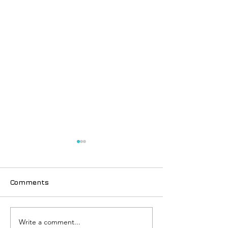
Comments
Write a comment...
Thailand e-Vi
ဘတ်ဂျက်လေကြောင်းလိုင်း