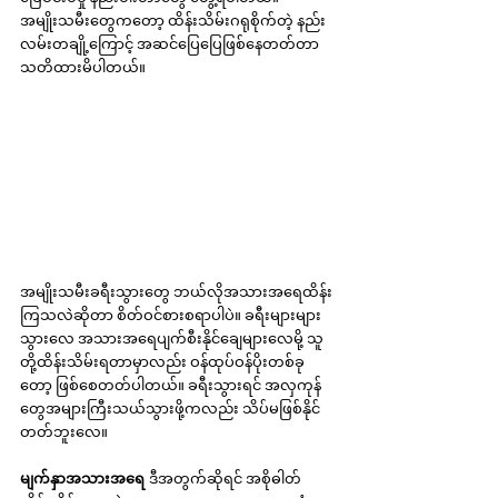
အမျိုးသမီးတွေကတော့ ထိန်းသိမ်းဂရုစိုက်တဲ့ နည်း
လမ်းတချို့ကြောင့် အဆင်ပြေပြေဖြစ်နေတတ်တာ 
သတိထားမိပါတယ်။
အမျိုးသမီးခရီးသွားတွေ ဘယ်လိုအသားအရေထိန်း
ကြသလဲဆိုတာ စိတ်ဝင်စားစရာပါပဲ။ ခရီးများများ
သွားလေ အသားအရေပျက်စီးနိုင်ချေများလေမို့ သူ
တို့ထိန်းသိမ်းရတာမှာလည်း ဝန်ထုပ်ဝန်ပိုးတစ်ခု
တော့ ဖြစ်စေတတ်ပါတယ်။ ခရီးသွားရင် အလှကုန်
တွေအများကြီးသယ်သွားဖို့ကလည်း သိပ်မဖြစ်နိုင်
တတ်ဘူးလေ။
မျက်နှာအသားအရေ 
ဒီအတွက်ဆိုရင် အစိုဓါတ်