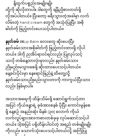
နို့ထွက်ပစ္စည်းအမျိုးမျိုး
တို့ကို ဆိုလိုတာပါ။ ဒါတွေကို ချိန်ညှိစားတတ်ဖို့ 
လိုအပ်ပါတယ်။ ပြီးတော့ ခရီးသွားတဲ့အခါမှာ လက်
လိမ်းတဲ့ hand cream တွေကို အသုံးပြုပြီး အစို
ဓါတ်ကို ဖြည့်တင်းပေးသင့်ပါတယ်။
နှုတ်ခမ် း
Lip Balm လေးတွေ ဆိုးပေးပြီး 
နှုတ်ခမ်းသားအစိုဓါတ်ကို ဖြည့်တင်းထားဖို့ လိုပါ
တယ်။ ဒါကို ညအိပ်ရာဝင်ရင်လည်း ပြုလုပ်သင့်
သလို တစ်နေ့တာလုံးမှာလည်း နှုတ်ခမ်းသား
ညိုမည်းမသွားစေဖို့ ဆိုးထားပေးသင့်ပါတယ်။  
နေ့ခင်းပိုင်းမှာ နေရောင်ခြည်နဲ့ ထိတွေ့လို့ 
နှုတ်ခမ်းသားညိုမည်းသွားတာကို ကာကွယ်ပြီးသား
လည်း ဖြစ်မှာပါ။
အသားအရေကို ထိန်းသိမ်းဖို့ ဆောင်ရွက်သင့်တာ
အပြင် ကိုယ်ခန္ဓာရဲ့ ခုခံအားစနစ် ပိုပြီး ကောင်းမွန်စေ
ဖို့ နေ့စဉ် အနည်းဆုံး မိနစ် (၃၀) လောက် ကိုယ်
လက်လှုပ်ရှားအားကစားတစ်ခုခု လုပ်ဆောင်သင့်ပါ
တယ်။ ဒါ့အပြင် ပရိုတိန်းပါဝင်တဲ့ အရည် တစ်မျိုးမျိုး
ကိုလည်း သောက်သုံးပေးသင့်ပါတယ်လို့ အကြံပြု