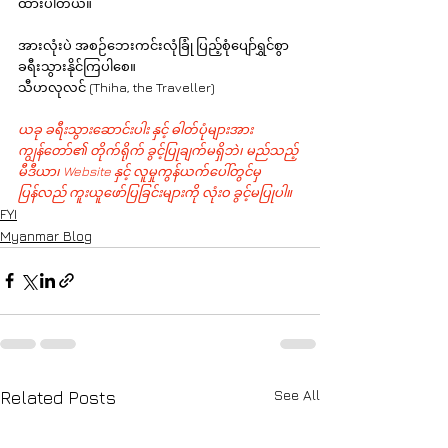
ထားပါတယ်။ 
အားလုံးပဲ အစဉ်ဘေးကင်းလုံခြုံ ပြည့်စုံပျော်ရွှင်စွာ 
ခရီးသွားနိုင်ကြပါစေ။
သီဟလုလင် (Thiha, the Traveller)
ယခု ခရီးသွားဆောင်းပါး နှင့် ဓါတ်ပုံများအား 
ကျွန်တော်၏ တိုက်ရိုက် ခွင့်ပြုချက်မရှိဘဲ၊ မည်သည့် 
မီဒီယာ၊ Website နှင့် လူမှုကွန်ယက်ပေါ်တွင်မှ 
ပြန်လည် ကူးယူဖော်ပြခြင်းများကို လုံးဝ ခွင့်မပြုပါ။
FYI
Myanmar Blog
See All
Related Posts