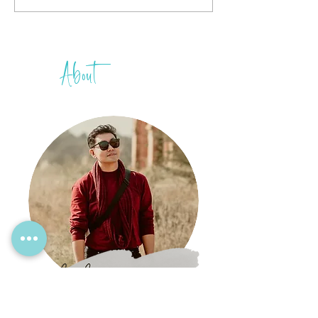
ကိုယ်တိုင်လျှော
တွေ စီးမယ်ဆို ဒါတွေ
ဆင့်ဆင့်
သတိထားပါ
About
THIH
A