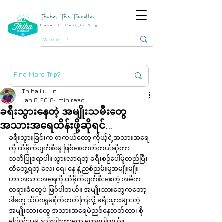
Thiha, The Traveller
Travel & Lifestyle Blog
Thiha Lu Lin
Jan 8, 2018
1 min read
ခရီးသွားနေတဲ့ အမျိုးသမီးတွေ
အသားအရေထိန်းဖို့ဆိုရင်…
ခရီးသွားခြင်းက တကယ်တော့ ကိုယ့်ရဲ့အသားအရေ
ကို ထိခိုက်ပျက်စီးမှု ဖြစ်စေတတ်တယ်ဆိုတာ 
သတိပြုစရာပါ။ သွားလာရတဲ့ ခရီးစဉ်ပေါ်မူတည်ပြီး 
ထိတွေ့ရတဲ့ လေ၊ ရေ၊ နေ နဲ့ ညစ်ညမ်းမှုအမျိုးမျိုး
ဟာ အသားအရေကို ထိခိုက်ပျက်စီးစေတဲ့ အဓိက 
တရားခံတွေပဲ ဖြစ်ပါတယ်။ အမျိုးသားတွေကတော့ 
ဒါတွေ သိပ်ဂရုမစိုက်တတ်ကြလို့ ခရီးသွားများတဲ့ 
အမျိုးသားတွေ အသားအရေမဲညစ်နေတတ်တာ၊ စို
ပြေဝင်းပမှု နည်းပါးတာတွေ တွေ့ရပါတယ်။ 