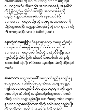
ထိန်းသိမ်းပေးတဲ့ moisturizing cream တွေ သုံး
ပေးသင့်တယ်။ ဒါမှလည်း အသားအရေရဲ့ အစိုဓါတ်
ကို ပြန်လည်ဖြည့်တင်းပေးပြီး အသားအရေကို
လည်း ကြည်လင်နေစေမှာပါ။ နေလောင်ခံဖို့ 
sunscreen တွေလည်း သုံးပေးမှ အသားအရေကို 
ညိုမဲသွားစေပြီး အန္တရာယ်လည်းရှိတဲ့ UVA နဲ့ UVB တို့
ကို ကာကွယ်ပြီးသား ဖြစ်ပါလိမ့်မယ်။
ခန္ဓာကိုယ်အရေပြား 
ဒီနေရာမှာတော့ အရေးကြီးဆုံး
က နေလောင်မခံရဖို့ နေရောင်ဒါဏ်ကာကွယ်တဲ့ 
sunscreen တွေ တစ်ကိုယ်လုံးအနှံ့လိမ်းပြီး ကာ
ကွယ်ထိန်းသိမ်းဖို့ပါ။ နှစ်နာရီခြားတစ်ခါ၊ သုံးနာရီ
ခြားတစ်ခါ လိုမျိုး လိမ်းပေးနေသင့်တယ်လို့ ဆိုကြပါ
တယ်။
ဆံကေသာ 
တွေ့ကရာခေါင်းလျှောက်ရည်နဲ့ လျှော်နေ
တော့မှာလား။ ဒါဆိုရင်တော့ ဆံကေသာရဲ့ ရေရှည်
ကျန်းမာရေးအတွက် စိတ်မချရတော့ဘူး။ ခရီးသွား
တဲ့အခါမှာ ဆံပင်ကို အရမ်းသန့်စင်သွားစေပါတယ်
ဆိုတဲ့ ခေါင်းလျှော်ရည်မျိုး၊ ဖောက်တွေ တစ်ခါတည်း
ရှင်းလင်းသွားစေနိုင်တယ်ဆိုတဲ့ ခေါင်းလျှော်ရည်မျိုး
ကို သတိထား အသုံးပြုရမှာပါ။ ဒီလို သန့်စင်