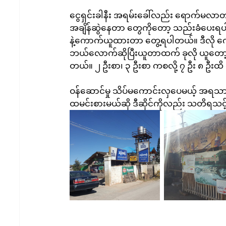
ငွေရှင်းခါနီး အရမ်းခေါ်လည်း ရောက်မလာတာ၊
အချိန်ဆွဲနေတာ တွေကိုတော့ သည်းခံပေးရ
နဲ့ကောက်ယူထားတာ တွေ့ရပါတယ်။ ဒီလိ
ဘယ်လောက်ဆိုပြီးယူတာထက် ခုလို ယူတော
တယ်။ ၂ ဦးစာ၊ ၃ ဦးစာ ကစလို့ ၇ ဦး ၈ ဦ
ဝန်ဆောင်မှု သိပ်မကောင်းလှပေမယ့် အရသာနဲ
ထမင်းစားမယ်ဆို ဒီဆိုင်ကိုလည်း သတိရသင