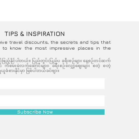
TIPS & INSPIRATION
ုးပေး
eive travel discounts, the secrets and tips that
 to know the most impressive places in the
 ရဲ့ ရန်
င်ဖြည့်နိုင်ပါတယ်။ ပြည်တွင်းပြည်ပ ခရီးစဉ်များ နေ့စဉ်တင်ဆက်
ကံစမ်းမဲလက်ဆောင်များ၊ ခရီးစဉ်လျှော့ဈေးများ စတဲ့ စတဲ့
ယူခံစားနိုင်မှာ ဖြစ်ပါတယ်ခင်ဗျာ။
Subscribe Now