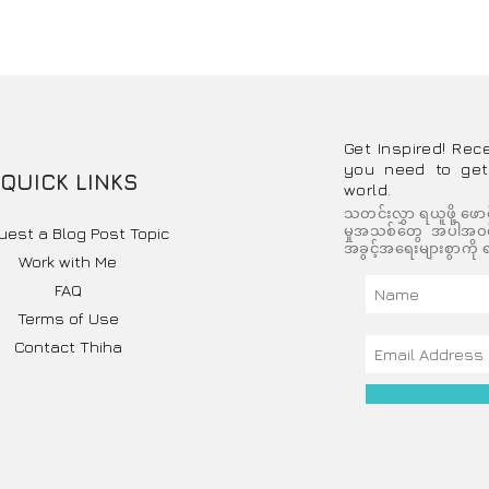
ုင် အလည်မသွားခင် ကြို
သီပေါမင်း နဲ့ ကံတူအကျိ
Get Inspired! Rec
you need to get
အိန္ဒိယဘုရင် ဇဖာရ်ရှားသ်
QUICK LINKS
world.
သတင်းလွှာ ရယူဖို့ ဖော
ကုန်မြို့က ဂူဗိမာန်
မှုအသစ်တွေ အပါအဝင် 
uest a Blog Post Topic
အခွင့်အရေးများစွာကို ရ
Work with Me
FAQ
Terms of Use
Contact Thiha