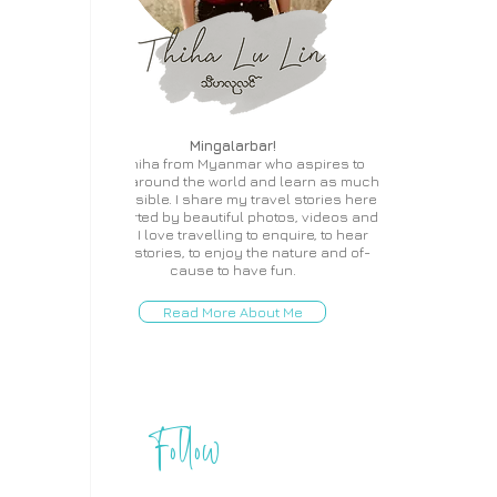
Mingalarbar!
I'm Thiha from Myanmar who aspires to
travel around the world and learn as much
as possible. I share my travel stories here
supported by beautiful photos, videos and
more. I love travelling to enquire, to hear
local stories, to enjoy the nature and of-
cause to have fun.
Read More About Me
Follow
THIHA