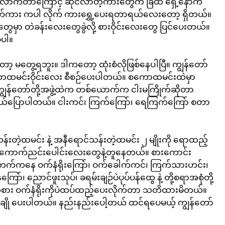
ံလောက်တာကြောင့် ဆိုင်လာတဲ့ကားတွေက ခြံထဲ ရှေ့နောက် 
ောက်ကား ကပါ လိုက် ကားရွှေ့ပေးရတာရယ်လေးတော့ ရှိတယ်။ 
းတွေမှာ တဲခန်းလေးတွေခွဲလို့ စားဝိုင်းလေးတွေ ပြင်ပေးတယ်။ 
ံပါ။
တွေ့ရဘူး။ ဒါကတော့ ထုံးစံလိုဖြစ်နေပါပြီ။ ကျွန်တော်
ောထမင်းဝိုင်းလေး စီစဉ်ပေးပါတယ်။ စကောထမင်းထဲမှာ 
ကျွန်တော်တို့အဖွဲ့ထဲက တစ်ယောက်က ငါးမကြိုက်ဆိုတာ
ေးမယ်ပြောပါတယ်။ ငါးကင်၊ ကြက်ကြော်၊ ရေကြက်ကြော် စတာ
့ထမင်း နဲ့ အနီရောင်သန်းတဲ့ထမင်း ၂ မျိုးကို ရောထည့်
 ကောက်ညင်းပေါင်းလေးတွေနဲ့တူနေတယ်။ စားကောင်း
်ကနေ ဝက်နံရိုးကြော်၊ ဝက်ခေါက်ကင်၊ ကြက်သားဟင်း၊ 
ော်၊ ညောင်ဖူးသုပ်၊ ခရမ်းချဉ်ပဲပုပ်ပန်ထွေ နဲ့ တို့စရာအစုံတို့
စား ဝက်နံရိုးကိုပဲထပ်ထည့်ပေးလိုက်တာ သတိထားမိတယ်။ 
ို ပေးပါတယ်။ နည်းနည်းပေါ့တယ် ထင်ရပေမယ့် ကျွန်တော်