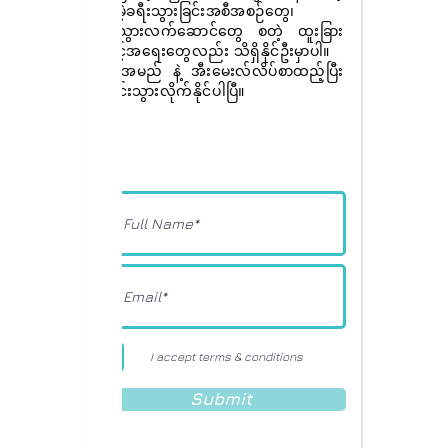
အခမဲ့ခရီးသွားခြင်းအစီအစဉ်တွေ၊
ခရီးသွားလက်ဆောင်တွေ စတဲ့ ထူးခြား
အခွင့်အရေးတွေလည်း သိရှိနိုင်ဦးမှာပါ။
ခုပဲ အမည် နဲ့ အီးမေးလ်လိပ်စာထည့်ပြီး
စာရင်းသွားလိုက်နိုင်ပါပြီ။
I accept terms & conditions
Submit