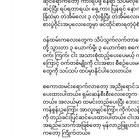
ဆိုင်ရောက်တော့ ကားရပ်ဖို့ နေရာ သိပ်မလု
ဆင့်ပြီး ရပ်ရတာရယ်၊ ရှေ့ကား ပြန်ရင် န
ခြံထဲမှာ တဲအိမ်လေး ၃ လုံးရှိပြီး တဲအိမ်လေ
စားပွဲဝိုင်းအပုလေးတွေမှာ ဖင်ထိုင်စားရတဲ့ပုံစ
ဝန်ထမ်းကလေးတွေက သိပ်သွက်လက်တာတော့ မ
တို့ သွားတာ ၃ ယောက်မို့၊ ၃ ယောက်စာ စက
ဝက်၊ ကြက်၊ ငါး အသားစုံထည့်ပေးပေမယ့် 
ကြောင့် ဝက်တစ်မျိုးကို ငါးအစား စီစဉ်ပ
တွေကို သပ်သပ် ထပ်မှာနိုင်ပါသေးတယ်။
စကောထမင်းရောက်လာတော့ အညိုရောင်သန်းတဲ
ပေးထားပါတယ်။ ရှမ်းဆန်စီးစီးလေးတွေက
တယ်။ အလယ်မှာ ထမင်းတည်ပေးပြီး ဘေးဘက
ကန်စွန်းဥကြော်၊ အာလူးမျှင်ကြော်၊ ကိုက်လန်ကြ
ကို တည်ခင်းပြင်ဆင်ပေးထားပါတယ်။ ငါးအ
အရည်သောက်အဖြစ်တော့ မုန်လာဥဖြူဟင်းချ
ကတော့ ကြိုက်တယ်။