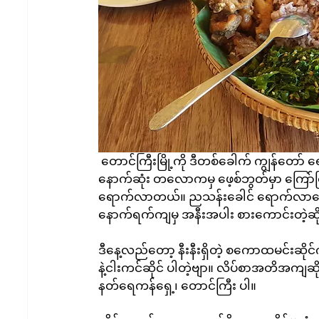
 တောင်ကြီးမြို့ကို ဒီတစ်ခေါက် ကျွန်တော် ရောက်တော့ တည်းနေကျဟိုတယ်တွေက လူပြည့်နေလို့ 
နောက်ဆုံး တလောကမှ ဖေ့စ်ဘွတ်မှာ ကြော်
ရောက်လာတယ်။ ညသန်းခေါင် ရောက်လာတေ
နောက်ရက်ကျမှ အနီးအပါး စားကောင်းတဲ့ဆို
ဒီနေ့လည်တော့ နီးနီးရှိတဲ့ စကောထမင်းဆို
နဲ့ငါးကင်ဆိုင် ပါတဲ့ဗျာ။ လိပ်စာအတိအကျဆိ
နတ်ရေကန်ရှေ့၊ တောင်ကြီး ပါ။