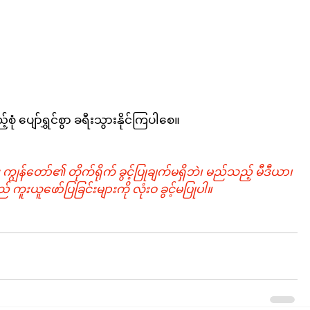
ုံ ပျော်ရွှင်စွာ ခရီးသွားနိုင်ကြပါစေ။
 ကျွန်တော်၏ တိုက်ရိုက် ခွင့်ပြုချက်မရှိဘဲ၊ မည်သည့် မီဒီယာ၊ 
် ကူးယူဖော်ပြခြင်းများကို လုံးဝ ခွင့်မပြုပါ။