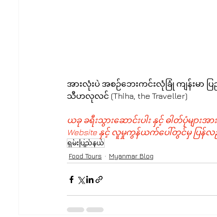
အားလုံးပဲ အစဉ်ဘေးကင်းလုံခြုံ ကျန်းမာ ပြည့်စ
သီဟလုလင် (Thiha, the Traveller)
ယခု ခရီးသွားဆောင်းပါး နှင့် ဓါတ်ပုံများအား
Website နှင့် လူမှုကွန်ယက်ပေါ်တွင်မှ ပြန်လည
ရှမ်းပြည်နယ်
Food Tours
Myanmar Blog