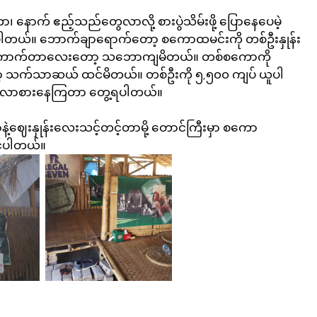
 နောက် ဧည့်သည်တွေလာလို့ စားပွဲသိမ်းဖို့ ပြောနေပေမဲ့ 
ပါတယ်။ ဘောက်ချာရောက်တော့ စကောထမင်းကို တစ်ဦးနှုန်း 
ု ကောက်တာလေးတော့ သဘောကျမိတယ်။ တစ်စကောကို 
့ သက်သာဆယ် ထင်မိတယ်။ တစ်ဦးကို ၅,၅၀၀ ကျပ် ယူပါ
းထိ လာစားနေကြတာ တွေ့ရပါတယ်။
့ဈေးနှုန်းလေးသင့်တင့်တာမို့ တောင်ကြီးမှာ စကော
့်ပါတယ်။