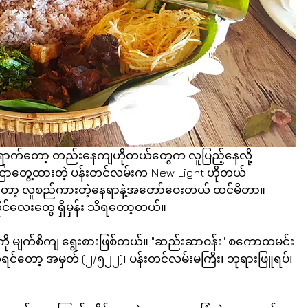
ငြာတွေ့ထားတဲ့ ပန်းတင်လမ်းက New Light ဟိုတယ်
ာ့ လူစည်ကားတဲ့နေရာနဲ့အတော်ဝေးတယ် ထင်မိတာ။ 
င်လေးတွေ ရှိမှန်း သိရတော့တယ်။
င်ကို မျက်စိကျ ရွေးစားဖြစ်တယ်။ "ဆည်းဆာဝန်း" စကောထမင်း
ုရင်တော့ အမှတ် (၂/၅၂၂)၊ ပန်းတင်လမ်းမကြီး၊ ဘုရားဖြူရပ်၊ 