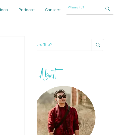
deos
Podcast
Contact
About
THIHA