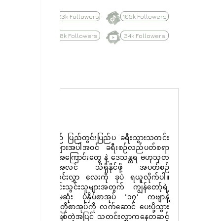
623k Followers
105k Followers
8.8k Followers
34k Followers
Subscribe
နေ့စဉ် ပြည်တွင်းပြည်ပ ခရီးသွားသတင်း
ထူးများအပါအဝင် ခရီးစဉ်လည်ပတ်စရာ
များအကြောင်းတွေ နဲ့ ဒေသန္တရ ဗဟုသုတ
အစုံအလင် သိရှိနိုင်ဖို့ အပတ်စဉ်
သတင်းလွှာ လေးကို ခုပဲ ရယူလိုက်ပါ။
စာရင်းသွင်းသူများအတွက် ကျွန်တော့်ရဲ့
ပထမဆုံး ပုံနှိပ်စာအုပ် "၁၇" ကဗျာနဲ့
ဝတ္ထုတိုစာအုပ်ကို လက်ဆောင် ပေးပို့သွား
မှာ ဖြစ်တဲ့အပြင် သတင်းလွှာကနေတဆင့်