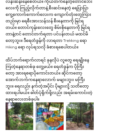
လန်းဆန်းနေစေတယ်။ ကိုယ်တက်နေတဲ့တောင်ဘေး
လေးကို ကြည့်လိုက်တာနဲ့ စီးဆင်းနေတဲ့ ရေပြာပြာ
ကွေ့ကောက်ကောက်လေးက ကျောက်တုံးတွေကြား
တည်းမှာ ရေစီးအားသန်သန် စီးနေတာကို မြင်ရ
တယ်။ တောင်ကုန်းလေးတွေ စိမ်းစိုနေတာကို မြင်ရ
တာနဲ့တင် တောင်တက်ရတာ ပင်ပန်းတယ် မထင်မိ
တော့ဘူး။ ဒီရေတံခွန်ကို လာရတာ Trekking ရော 
Hiking ရော လုပ်ရသလို ခံစားရစေပါတယ်။
ထိပ်ဘက်ရောက်လာရင် ခုနလိုပဲ လူတွေ ရေချိုးနေ
ကြတဲ့နေရာတစ်ခု တွေ့မယ်။ ရေတံခွန်က ပိုကြီး
တော့ အားရစရာပိုကောင်းတယ်။ ဆိုင်ကတော့ 
အောက်ဘက်ကနေရာလောက် မများဘူး၊ မကြီး
ဘူး။ ရေလည်း နက်တဲ့အပိုင်း ပိုများလို့ သတိတော့
ထားရပါမယ်။ ဓါတ်ပုံရိုက်ဖို့လည်း အရမ်းကောင်းတဲ့
နေရာလေးတစ်ခုပါ။