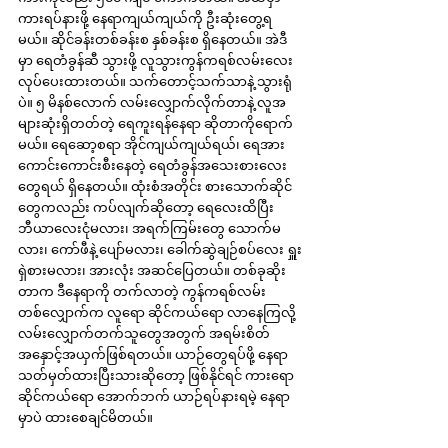
ကားရပ်နားဖို့ နေရာကျယ်ကျယ်ကို ဦးဆုံးတွေ့ရ
မယ်။ ဆိုင်ခန်းတစ်ခန်းစ နှစ်ခန်းစ ရှိနေတယ်။ အဲဒီ
မှာ ရေတံခွန်ဆီ သွားဖို့ လူသွားကွန်ကရစ်လမ်းလေး 
လုပ်ပေးထားတယ်။ သက်တောင့်သက်သာနဲ့ သွားရုံ
ပဲ။ ၅ မိနစ်လောက် လမ်းလျှောက်လိုက်တာနဲ့ လူအ
များဆုံးရှိတတ်တဲ့ ရေကူးရန်နေရာ ဆိုတာကိုရောက်
မယ်။ ရေဆော့စရာ အိုင်ကျယ်ကျယ်ရယ်၊ ရေအား
ကောင်းကောင်းစီးနေတဲ့ ရေတံခွန်အသေးစားလေး
တွေရယ် ရှိနေတယ်။ ထုံးစံအတိုင်း စားသောက်ဆိုင်
တွေကလည်း ကပ်လျက်ဆိုတော့ ရေလေးထိပြီး 
ဘီယာလေးငုံမလား၊ အရက်ကြမ်းတွေ သောက်မ
လား၊ ကော်ဖီနဲ့ ပျော်မလား၊ ခေါက်ဆွဲချဉ်စပ်လေး ရှူး
ရှဲစားမလား၊ အားလုံး အဆင်ပြေတယ်။ တစ်ခုဆိုး
တာက ဒီနေရာကို တက်လာတဲ့ ကွန်ကရစ်လမ်း
တစ်လျှောက်က လူရော ဆိုင်ကယ်ရော လာနေကြလို့ 
လမ်းလျှောက်တက်သူတွေအတွက် အရမ်းစိတ်
အနှောင့်အယှက်ဖြစ်ရတယ်။ ယာဉ်တွေရပ်ဖို့ နေရာ
သတ်မှတ်ထားပြီးသားဆိုတော့ ဖြစ်နိုင်ရင် ကားရော 
ဆိုင်ကယ်ရော အောက်ဘက် ယာဉ်ရပ်နားရမဲ့ နေရာ
မှာပဲ ထားစေချင်မိတယ်။