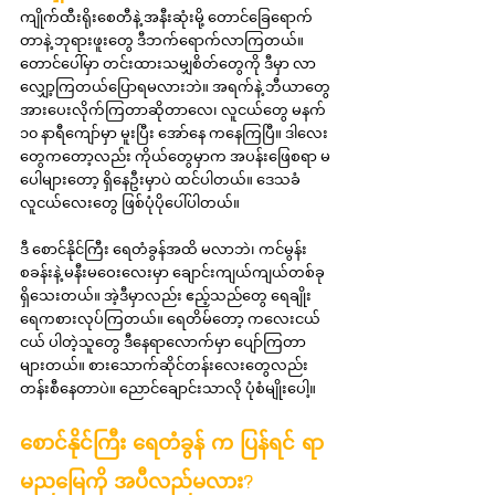
ကျိုက်ထီးရိုးစေတီနဲ့ အနီးဆုံးမို့ တောင်ခြေရောက်
တာနဲ့ ဘုရားဖူးတွေ ဒီဘက်ရောက်လာကြတယ်။ 
တောင်ပေါ်မှာ တင်းထားသမျှစိတ်တွေကို ဒီမှာ လာ
လျှော့ကြတယ်ပြောရမလားဘဲ။ အရက်နဲ့ ဘီယာတွေ 
အားပေးလိုက်ကြတာဆိုတာလေ၊ လူငယ်တွေ မနက် 
၁၀ နာရီကျော်မှာ မူးပြီး အော်နေ ကနေကြပြီ။ ဒါလေး
တွေကတော့လည်း ကိုယ်တွေမှာက အပန်းဖြေစရာ မ
ပေါများတော့ ရှိနေဦးမှာပဲ ထင်ပါတယ်။ ဒေသခံ
လူငယ်လေးတွေ ဖြစ်ပုံပိုပေါ်ပါတယ်။ 
ဒီ စောင်နိုင်ကြီး ရေတံခွန်အထိ မလာဘဲ၊ ကင်မွန်း
စခန်းနဲ့ မနီးမဝေးလေးမှာ ချောင်းကျယ်ကျယ်တစ်ခု 
ရှိသေးတယ်။ အဲ့ဒီမှာလည်း ဧည့်သည်တွေ ရေချိုး 
ရေကစားလုပ်ကြတယ်။ ရေတိမ်တော့ ကလေးငယ်
ငယ် ပါတဲ့သူတွေ ဒီနေရာလောက်မှာ ပျော်ကြတာ 
များတယ်။ စားသောက်ဆိုင်တန်းလေးတွေလည်း 
တန်းစီနေတာပဲ။ ညောင်ချောင်းသာလို ပုံစံမျိုးပေါ့။
စောင်နိုင်ကြီး ရေတံခွန် က ပြန်ရင် ရာ
မညမြေကို အပီလည်မလား?