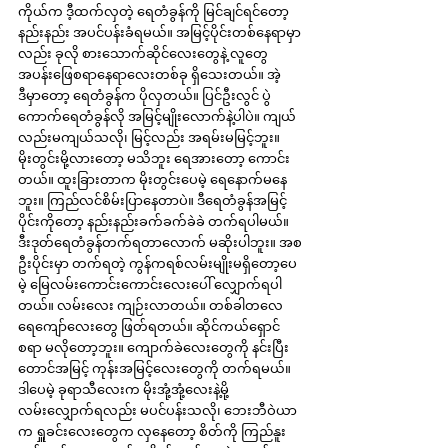
ကိုယ်က ဒီ့ထက်လှတဲ့ ရေတံခွန်ကို မြင်ချင်ရင်တော့ 
နည်းနည်း အပင်ပန်းခံရမယ်။ အမြင့်ပိုင်းတစ်နေရာမှာ
လည်း ခုလို စားသောက်ဆိုင်လေးတွေနဲ့ လူတွေ 
အပန်းဖြေစရာနေရာလေးတစ်ခု ရှိသေးတယ်။ အဲ့
ဒီမှာတော့ ရေတံခွန်က ပိုလှတယ်။ ပြင်ဦးလွင် ပွဲ
ကောက်ရေတံခွန်လို အမြင့်မျိုးလောက်နဲ့ပါပဲ။ ကျယ်
လည်းမကျယ်သလို၊ မြင့်လည်း အရမ်းမမြင့်ဘူး။ 
မိုးတွင်းမို့လားတော့ မသိဘူး ရေအားတော့ ကောင်း
တယ်။ ထူးခြားတာက မိုးတွင်းပေမဲ့ ရေနောက်မနေ
ဘူး။ ကြည်လင်စိမ်းပြာနေတာပဲ။ ဒီရေတံခွန်အမြင့်
ပိုင်းကိုတော့ နည်းနည်းခက်ခက်ခဲခဲ တက်ရပါမယ်။ 
ဒီးဒုတ်ရေတံခွန်တက်ရတာလောက် မဆိုးပါဘူး။ အစ
ဦးပိုင်းမှာ တက်ရတဲ့ ကွန်ကရစ်လမ်းမျိုးမရှိတော့ပေ
မဲ့ မြေလမ်းကောင်းကောင်းလေးပေါ် လျှောက်ရပါ
တယ်။ လမ်းလေး ကျဉ်းလာတယ်။ တစ်ခါတလေ 
ရေကျော်လေးတွေ ဖြတ်ရတယ်။ ဆိုင်ကယ်ရှောင်
စရာ မလိုတော့ဘူး။ ကျောက်ခဲလေးတွေကို နင်းပြီး 
တောင်အမြင့် ကုန်းအမြင့်လေးတွေကို တက်ရမယ်။ 
ဒါပေမဲ့ ခုရာသီလေးက မိုးအုံ့အုံ့လေးနဲ့မို့ 
လမ်းလျှောက်ရလည်း မပင်ပန်းသလို၊ ဘေးဘီဝဲယာ
က ရှူခင်းလေးတွေက လှနေတော့ စိတ်ကို ကြည်နူး