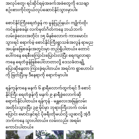
အလုပ်တွေ၊ ရင်ဆိုင်ရမဲ့အခက်အခဲတွေကို သေချာ
စဉ်းစားကိုင်တွယ်လုပ်ဆောင်နိုင်သွားမှာပါ။
စောင်နိုင်ကြီးရေတံခွန် က မွန်ပြည်နယ်၊ ကျိုက်ထို၊ 
ကင်မွန်းစခန်း လက်မှတ်ဂိတ်ကနေ ဘယ်ဘက်
လမ်းခွဲလေးအတိုင်း ၁၅ မိနစ်လောက် ကားမောင်း
သွားရင် ရောက်မဲ့ စောင်နိုင်ကြီးရွာသစ်အလွန် ရာမည
အပန်းဖြေစခန်းအတွင်းမှာ တည်ရှိပါတယ်။ တောင်
ပေါ်ကနေ ရေစီးကြောင်းပြောင်းလဲပြီး ရေကျလာရာ
ကနေ ရေတံခွန်ဖြစ်ပေါ်လာတာလို့ ဒေသခံတချို့
ပြောဆိုနေတာ ကြားခဲ့ရပါတယ်။ အရင်က ရွာဟောင်း
ကို ဖြတ်ပြီးမှ ဒီနေရာကို ရောက်မှာပါ။
ရန်ကုန်ကနေ မနက် ၆ နာရီလောက်ထွက်ရင် ဒီ စောင်
နိုင်ကြီး ရေတံခွန်ကို မနက် ၉ နာရီခွဲလောက်ဆို 
ရောက်နိုင်ပါတယ်။ ရန်ကုန် - မန္တလေးအမြန်လမ်း
အတိုင်းသွားပြီး ၃၉ မိုင်မှာ ဘုရားကြီးဘက် လမ်း
ပြောင်း မောင်းနှင်ရင် ပိုခရီးတိုမယ်လို့ ယူဆလို့ အဲ့ဒီ
ဘက်ကနေ သွားပါတယ်။ လမ်းလည်း အရမ်း
ကောင်းပါတယ်။