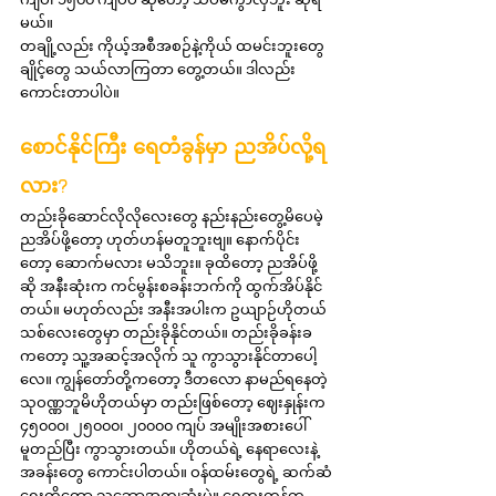
မယ်။
တချို့လည်း ကိုယ့်အစီအစဉ်နဲ့ကိုယ် ထမင်းဘူးတွေ 
ချိုင့်တွေ သယ်လာကြတာ တွေ့တယ်။ ဒါလည်း 
ကောင်းတာပါပဲ။
စောင်နိုင်ကြီး ရေတံခွန်မှာ ညအိပ်လို့ရ
လား?
တည်းခိုဆောင်လိုလိုလေးတွေ နည်းနည်းတွေ့မိပေမဲ့ 
ညအိပ်ဖို့တော့ ဟုတ်ဟန်မတူဘူးဗျ။ နောက်ပိုင်း
တော့ ဆောက်မလား မသိဘူး။ ခုထိတော့ ညအိပ်ဖို့
ဆို အနီးဆုံးက ကင်မွန်းစခန်းဘက်ကို ထွက်အိပ်နိုင်
တယ်။ မဟုတ်လည်း အနီးအပါးက ဥယျာဉ်ဟိုတယ်
သစ်လေးတွေမှာ တည်းခိုနိုင်တယ်။ တည်းခိုခန်းခ
ကတော့ သူ့အဆင့်အလိုက် သူ ကွာသွားနိုင်တာပေါ့
လေ။ ကျွန်တော်တို့ကတော့ ဒီတလော နာမည်ရနေတဲ့ 
သုဝဏ္ဏဘူမိဟိုတယ်မှာ တည်းဖြစ်တော့ ဈေးနှုန်းက 
၄၅၀၀၀၊ ၂၅၀၀၀၊ ၂၀၀၀၀ ကျပ် အမျိုးအစားပေါ် 
မူတည်ပြီး ကွာသွားတယ်။ ဟိုတယ်ရဲ့ နေရာလေးနဲ့ 
အခန်းတွေ ကောင်းပါတယ်။ ဝန်ထမ်းတွေရဲ့ ဆက်ဆံ
ရေးကိုတော့ သဘောအကျဆုံးပဲ။ ရေကူးကန်က 