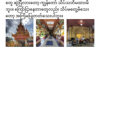
တွေ ဆွဲပြီလားတော့ ကျွန်တော် သိပ်သတိမထားမိ
ဘူး။ ကြော်ငြာနေတာတွေလည်း သိပ်မတွေ့မိသေး
တော့ အကြံမပြုတတ်သေးပါဘူး။