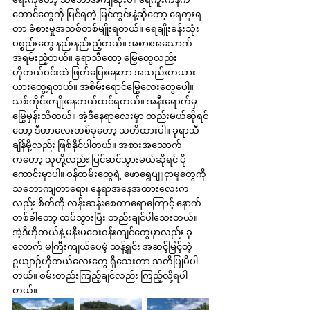
တောင်တွေကို မြင်ရတဲ့ မြင်ကွင်းနဲ့ဆိုတော့ ရေကူးရ
တာ ခံစားမှုအသစ်တစ်မျိုးရတယ်။ ရေချိုးခန်းသုံး
ပစ္စည်းတွေ နည်းနည်းညံ့တယ်။ အစားအသောက် 
အရမ်းညံ့တယ်။ ခုရာသီတော့ မြွေတွေလည်း 
ဟိုတယ်ဝင်းထဲ ဖြတ်ပြေးနေတာ အသည်းတယား
ယားတွေ့ရတယ်။ အစိမ်းရောင်မြွေလေးတွေပေါ့။ 
သစ်ကိုင်းကျိုးနေတယ်ထင်ရတယ်။ အနီးရောက်မှ 
မြွေမှန်းသိတယ်။ အဲ့ဒီနေရာလေးမှာ တည်းမယ်ဆိုရင်
တော့ ဒီဟာလေးတစ်ခုတော့ သတိထားပါ။ ခုရာသီ
ချိန်မို့လည်း ဖြစ်နိုင်ပါတယ်။ အစားအသောက်
ကတော့ သူတို့လည်း ပြင်ဆင်သွားမယ်ဆိုရင် ပို
ကောင်းမှာပါ။ ဝန်ထမ်းတွေရဲ့ ဖောရွေပျူငှာမှုတွေကို 
သဘောကျတာရော၊ နေရာအနေအထားလေးက
လည်း စိတ်ကို လန်းဆန်းစေတာရောကြောင့် နောက်
တစ်ခါတော့ ထပ်သွားပြီး တည်းချင်ပါသေးတယ်။ 
အဲ့ဒီဟိုတယ်နဲ့ မနီးမဝေးဝန်းကျင်တွေမှာလည်း ခု
လောက် မကြီးကျယ်ပေမဲ့ သန့်ရှင်း အဆင့်မြင့်တဲ့ 
ဥယျာဉ်ဟိုတယ်လေးတွေ ရှိသေးတာ သတိပြုမိပါ
တယ်။ စမ်းတည်းကြည့်ချင်လည်း ကြည့်လို့ရပါ
တယ်။