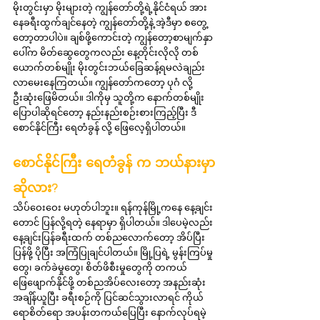
မိုးတွင်းမှာ မိုးများတဲ့ ကျွန်တော်တို့ရဲ့နိုင်ငံရယ် အား
နေခရီးထွက်ချင်နေတဲ့ ကျွန်တော်တို့နဲ့ အဲ့ဒီမှာ စတွေ့
တော့တာပါပဲ။ ချစ်ဖို့ကောင်းတဲ့ ကျွန်တော့စာမျက်နှာ
ပေါ်က မိတ်ဆွေတွေကလည်း နေ့တိုင်းလိုလို တစ်
ယောက်တစ်မျိုး မိုးတွင်းဘယ်ခြေဆန့်ရမလဲချည်း 
လာမေးနေကြတယ်။ ကျွန်တော်ကတော့ ပုဂံ လို့ 
ဦးဆုံးဖြေမိတယ်။ ဒါကိုမှ သူတို့က နောက်တစ်မျိုး
ပြောပါဆိုရင်တော့ နည်းနည်းစဉ်းစားကြည့်ပြီး ဒီ 
စောင်နိုင်ကြီး ရေတံခွန် လို့ ဖြေလေ့ရှိပါတယ်။
စောင်နိုင်ကြီး ရေတံခွန် က ဘယ်နားမှာ
ဆိုလား?
သိပ်ဝေးဝေး မဟုတ်ပါဘူး။ ရန်ကုန်မြို့ကနေ နေ့ချင်း
တောင် ပြန်လို့ရတဲ့ နေရာမှာ ရှိပါတယ်။ ဒါပေမဲ့လည်း 
နေ့ချင်းပြန်ခရီးထက် တစ်ညလောက်တော့ အိပ်ပြီး
ပြန်ဖို့ ပိုပြီး အကြံပြုချင်ပါတယ်။ မြို့ပြရဲ့ မွန်းကြပ်မှု
တွေ၊ ခက်ခဲမှုတွေ၊ စိတ်ဖိစီးမှုတွေကို တကယ်
ဖြေဖျောက်နိုင်ဖို့ တစ်ညအိပ်လေးတော့ အနည်းဆုံး 
အချိန်ယူပြီး ခရီးစဉ်ကို ပြင်ဆင်သွားလာရင် ကိုယ်
ရောစိတ်ရော အပန်းတကယ်ပြေပြီး နောက်လုပ်ရမဲ့