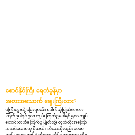
စောင်နိုင်ကြီး ရေတံခွန်မှာ 
အစားအသောက် ဈေးကြီးလား?
မကြီးဘူးလို့ ပြောရမယ်။ ခေါက်ဆွဲပြုတ်စားတာ 
ကြက်ဥပါရင် ၇၀၀ ကျပ်၊ ကြက်ဥမပါရင် ၅၀၀ ကျပ် 
တောင်းတယ်။ ကြက်ဥပြုတ်တို့၊ တုတ်ထိုးအကြော်
အကင်လေးတွေ ရှိတယ်။ ဘီယာဆိုလည်း ၁၀၀၀ 
ကျပ်၊ ၁၅၀၀ ကျပ်ပဲ ဆိုတော့ သိပ်မကွာလှဘူး ဆိုရ