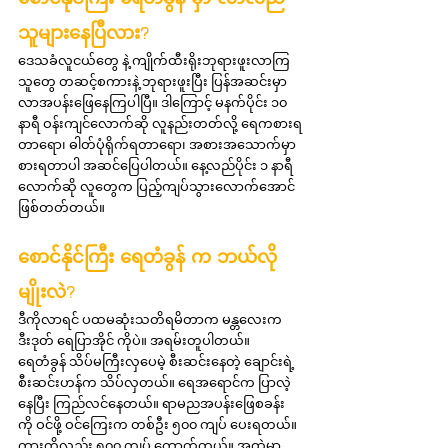
သူများနေပြီလား?
ဒေသခံလူငယ်တွေ နဲ့ ကျိုက်ထီးရိုးဘုရားဖူးလာကြ
သူတွေ တဆင့်စကားနဲ့ ဘုရားဖူးပြီး ပြန်အဆင်းမှာ 
လာအပန်းဖြေနေကြပါပြီ။ ဒါကြောင့် မနက်ပိုင်း ၁၀ 
နာရီ ဝန်းကျင်လောက်ဆို လူနည်းတတ်လို့ ရေကစားရ
တာရော၊ ဓါတ်ပုံရိုက်ရတာရော၊ အစားအသောက်မှာ
စားရတာပါ အဆင်ပြေပါတယ်။ နေ့လည်ပိုင်း ၁ နာရီ
လောက်ဆို လူတွေက ပြည့်ကျပ်သွားလောက်အောင်
ဖြစ်တတ်တယ်။
စောင်နိုင်ကြီး ရေတံခွန် က ဘယ်လို
မျိုးလဲ?
ဒီကိုလာရင် ပထမဆုံးသတိရမိတာက မန္တလေးက 
ဒီးဒုတ် ရေပြာအိုင် ကိုပဲ။ အရမ်းတူပါတယ်။ 
ရေတံခွန် သိပ်မကြီးလှပေမဲ့ စီးဆင်းနေတဲ့ ချောင်းရဲ့ 
စီးဆင်းဟန်က သိပ်လှတယ်။ ရေအရောင်က ပြာလဲ့
နေပြီး ကြည်လင်နေတယ်။ ရာမညအပန်းဖြေစခန်း
ကို ဝင်ဖို့ ဝင်ကြေးက တစ်ဦး ၅၀၀ ကျပ် ပေးရတယ်။ 
ကားကိုလည်း ၅၀၀ ကျပ် ကောက်တယ်။ အထဲမှာ 