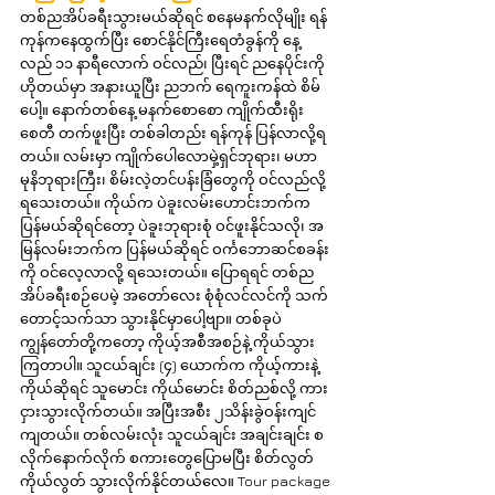
တစ်ညအိပ်ခရီးသွားမယ်ဆိုရင် စနေမနက်လိုမျိုး ရန်
ကုန်ကနေထွက်ပြီး စောင်နိုင်ကြီးရေတံခွန်ကို နေ့
လည် ၁၁ နာရီလောက် ဝင်လည်၊ ပြီးရင် ညနေပိုင်းကို 
ဟိုတယ်မှာ အနားယူပြီး ညဘက် ရေကူးကန်ထဲ စိမ်
ပေါ့။ နောက်တစ်နေ့ မနက်စောစော ကျိုက်ထီးရိုး
စေတီ တက်ဖူးပြီး တစ်ခါတည်း ရန်ကုန် ပြန်လာလို့ရ
တယ်။ လမ်းမှာ ကျိုက်ပေါလောမှဲ့ရှင်ဘုရား၊ မဟာ
မုနိဘုရားကြီး၊ စိမ်းလဲ့တင်ပန်းခြံတွေကို ဝင်လည်လို့
ရသေးတယ်။ ကိုယ်က ပဲခူးလမ်းဟောင်းဘက်က 
ပြန်မယ်ဆိုရင်တော့ ပဲခူးဘုရားစုံ ဝင်ဖူးနိုင်သလို၊ အ
မြန်လမ်းဘက်က ပြန်မယ်ဆိုရင် ဝင်္ကဘောဆင်စခန်း
ကို ဝင်လေ့လာလို့ ရသေးတယ်။ ပြောရရင် တစ်ည
အိပ်ခရီးစဉ်ပေမဲ့ အတော်လေး စုံစုံလင်လင်ကို သက်
တောင့်သက်သာ သွားနိုင်မှာပေါ့ဗျာ။ တစ်ခုပဲ 
ကျွန်တော်တို့ကတော့ ကိုယ့်အစီအစဉ်နဲ့ ကိုယ်သွား
ကြတာပါ။ သူငယ်ချင်း (၄) ယောက်က ကိုယ့်ကားနဲ့
ကိုယ်ဆိုရင် သူမောင်း ကိုယ်မောင်း စိတ်ညစ်လို့ ကား
ငှားသွားလိုက်တယ်။ အပြီးအစီး ၂သိန်းခွဲဝန်းကျင် 
ကျတယ်။ တစ်လမ်းလုံး သူငယ်ချင်း အချင်းချင်း စ
လိုက်နောက်လိုက် စကားတွေပြောမပြီး စိတ်လွတ်
ကိုယ်လွတ် သွားလိုက်နိုင်တယ်လေ။ Tour package 