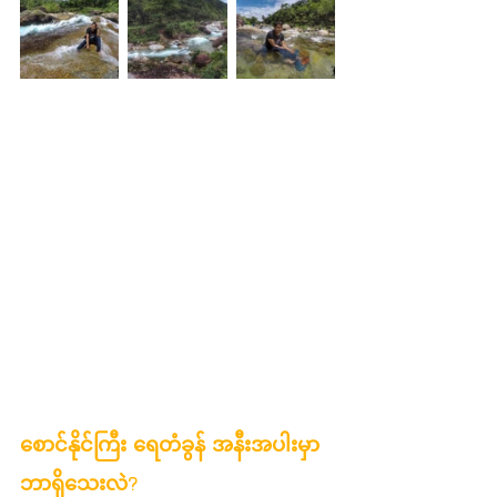
စောင်နိုင်ကြီး ရေတံခွန် အနီးအပါးမှာ 
ဘာရှိသေးလဲ?