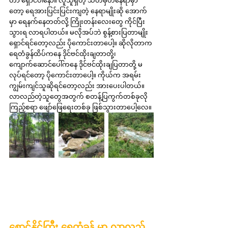
တော့ ရေအားပြင်းပြင်းကျတဲ့ နေရာမျိုးဆို အောက်
မှာ ရေနက်နေတတ်လို့ ကြိုးတန်းလေးတွေ ကိုင်ပြီး 
သွားရ လာရပါတယ်။ မလိုအပ်ဘဲ စွန့်စားပြတာမျိုး 
ရှောင်ရင်တော့လည်း ပိုကောင်းတာပေါ့။ ဆိုလိုတာက 
ရေတံခွန်ထိပ်ကနေ ဒိုင်ဗင်ထိုးချတာတို့၊ 
ကျောက်ဆောင်ပေါ်ကနေ ဒိုင်ဗင်ထိုးချပြတာတို့ မ
လုပ်ရင်တော့ ပိုကောင်းတာပေါ့။ ကိုယ်က အရမ်း
ကျွမ်းကျင်သူဆိုရင်တော့လည်း အားပေးပါတယ်။ 
လာလည်တဲ့သူတွေအတွက် စတန့်ပြကွက်တစ်ခုလို 
ကြည့်စရာ ဖျော်ဖြေရေးတစ်ခု ဖြစ်သွားတာပေါ့လေ။
စောင်နိုင်ကြီး ရေတံခွန် မှာ လာလည်