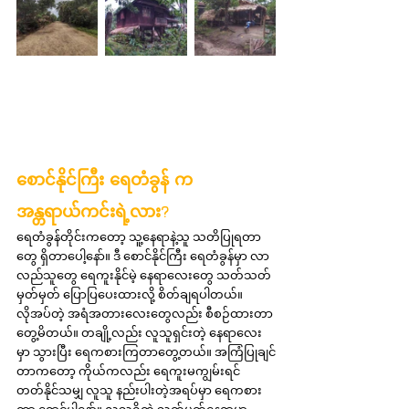
စောင်နိုင်ကြီး ရေတံခွန် က 
အန္တရာယ်ကင်းရဲ့လား?
ရေတံခွန်တိုင်းကတော့ သူ့နေရာနဲ့သူ သတိပြုရတာ
တွေ ရှိတာပေါ့နော်။ ဒီ စောင်နိုင်ကြီး ရေတံခွန်မှာ လာ
လည်သူတွေ ရေကူးနိုင်မဲ့ နေရာလေးတွေ သတ်သတ်
မှတ်မှတ် ပြောပြပေးထားလို့ စိတ်ချရပါတယ်။ 
လိုအပ်တဲ့ အရံအတားလေးတွေလည်း စီစဉ်ထားတာ 
တွေ့မိတယ်။ တချို့လည်း လူသူရှင်းတဲ့ နေရာလေး
မှာ သွားပြီး ရေကစားကြတာတွေ့တယ်။ အကြံပြုချင်
တာကတော့ ကိုယ်ကလည်း ရေကူးမကျွမ်းရင် 
တတ်နိုင်သမျှ လူသူ နည်းပါးတဲ့အရပ်မှာ ရေကစား
တာ ရှောင်ပါနော်။ လူသူရှိတဲ့ သတ်မှတ်နေရာမှာ