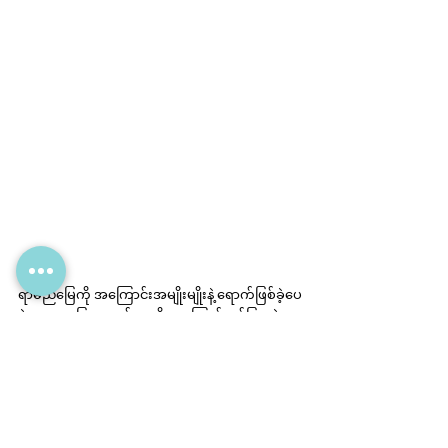
ရာမညမြေကို အကြောင်းအမျိုးမျိုးနဲ့ ရောက်ဖြစ်ခဲ့ပေ
မဲ့ ရာမညမြေမှာလည်း ခုလို လှပကြည်လင်ပြာလဲ့နေ
တဲ့ ရေတံခွန်ရှိမှန်းကို ခုမှ ကိုယ်တိုင် မြင်ရ ကြုံရခဲ့တာ
ပါ။ တကယ်ကို စိတ်အပန်းပြေခဲ့တဲ့ လွတ်လပ်တဲ့
ခရီးစဉ်ဖြစ်ခဲ့လို့ သူငယ်ချင်းမိတ်ဆွေတွေကိုလည်း 
ပြန်ပြီး ဝေမျှပေးလိုက်ရပါတယ်။
အားလုံးပဲ အစဉ်ဘေးကင်းလုံခြုံ ကျန်းမာပြည့်စုံ 