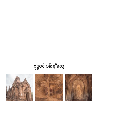
ဗုဒ္ဓဝင် ပန်းချီတွေ