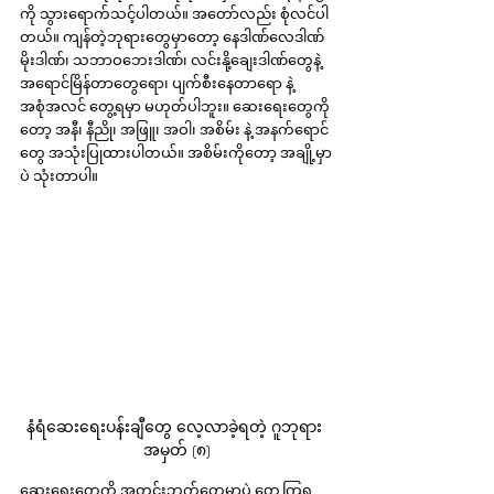
ကို သွားရောက်သင့်ပါတယ်။ အတော်လည်း စုံလင်ပါ
တယ်။ ကျန်တဲ့ဘုရားတွေမှာတော့ နေဒါဏ်လေဒါဏ်
မိုးဒါဏ်၊ သဘာဝဘေးဒါဏ်၊ လင်းနို့ချေးဒါဏ်တွေနဲ့ 
အရောင်မြိန်တာတွေရော၊ ပျက်စီးနေတာရော နဲ့ 
အစုံအလင် တွေ့ရမှာ မဟုတ်ပါဘူး။ ဆေးရေးတွေကို
တော့ အနီ၊ နီညို၊ အဖြူ၊ အဝါ၊ အစိမ်း နဲ့ အနက်ရောင်
တွေ အသုံးပြုထားပါတယ်။ အစိမ်းကိုတော့ အချို့မှာ
ပဲ သုံးတာပါ။
နံရံဆေးရေးပန်းချီတွေ လေ့လာခဲ့ရတဲ့ ဂူဘုရား 
အမှတ် (၈)
ဆေးရေးတွေကို အတွင်းဘက်တွေမှာပဲ တွေ့ကြရ