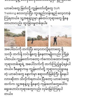
ယာခင်းတွေ ဖြတ်လို့ ကျွန်တော်တို့တွေ Soft 
Trekking လေးလုပ်ပြီး ကူးချည်သန်းချည် လေ့လာခဲ့
ကြရတယ်။ သူ့အစုနဲ့သူမှာ နှစ်ထပ်ဘုရားတွေ ရှိနေ
တာဟာလည်း ထူးခြားမှုတစ်ခုပါ။
အပေါ်ထပ်ကို တက်ပြီး လေ့လာလို့ရတာတွေ ရှိ
သလို၊ တက်ဖို့ လင်းနို့တွေ ရှိနေတာမျိုးလည်း ကြုံခဲ့
ပါတယ်။ ကျွန်တော်ကတော့ ကံကောင်းထောက်မစွာ 
ဘုရားတစ်ဆူရဲ့ အပေါ်ဘက်ကို တက်ကြည့်ခွင့်ရခဲ့ပါ
တယ်။ ဒီနေရာကမှ ကျွန်တော်တို့ ဘုရားလည်ဖူးနေ
တဲ့ ယာခင်းတွေ နောက်မှာ ဧရာဝတီမြစ်ကြီး ရှိနေပါ
လားဆိုတာ သိလိုက်ရတယ်။ ပြီးတော့ ယာခင်းတွေ
ထက်က သူ့အစုနဲ့သူ ရှိနေတဲ့ ကုန်းတော်တွေပေါ်က 
ရှေးဟောင်းဘုရားတွေလည်း လှမ်းမြင်ကြရပါ
တယ်။ 