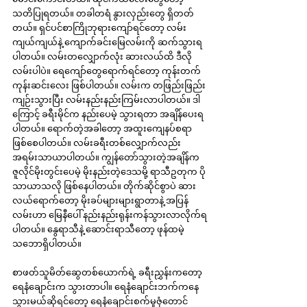
သတိပြုရတယ်။ တခါတရံ နွားလှည်းတွေ ရှိတတ်
တယ်။ ရှင်ပင်စာကြိုဘုရားကျော်ရင်တော့ လမ်း
ကျယ်ကျယ်နဲ့ ကျောက်ခင်းမြေလမ်းကို ဆက်သွားရ
ပါတယ်။ လမ်းတလျှောက်လုံး ဆားလယ်ထိ ဒီလို
လမ်းပါပဲ။ ရေကျော်တွေရောက်ရင်တော့ ကုန်းတက် 
ကုန်းဆင်းလေး ဖြစ်ပါတယ်။ လမ်းက တဖြည်းဖြည်း
ကျဉ်းသွားပြီး လမ်းနည်းနည်းကြမ်းလာပါတယ်။ ဒါ
ကြောင့် ခရီးမိုင်က နည်းပေမဲ့ သွားရတာ အချိန်ပေးရ
ပါတယ်။ ရောက်တဲ့အခါတော့ အထူးကျေနပ်စရာ 
ဖြစ်စေပါတယ်။ လမ်းခရီးတစ်လျှောက်လည်း 
အရမ်းသာယာပါတယ်။ ကျွန်တော်သွားတဲ့အချိန်က 
ဇူလိုင်မိုးတွင်းပေမဲ့ မိုးနည်းတဲ့ဒေသမို့ ရာသီဥတုက ပို
သာယာသလို ဖြစ်နေပါတယ်။ တိုက်ဆိုင်စွာပဲ ဆား
လယ်ရောက်တော့ မိုးခပ်များများရွာတာနဲ့ အပြန်
လမ်းဟာ မြေနီပေါ် နည်းနည်းရုန်းကန်သွားလာလိုက်ရ
ပါတယ်။ နွေရာသီနဲ့ ဆောင်းရာသီတော့ ဖုန်ထမဲ့
သဘောရှိပါတယ်။
စာဖတ်သူမိတ်ဆွေတစ်ယောက်ရဲ့ ခရီးညွှန်းကတော့ 
ရေနံချောင်းက သွားတာပါ။ ရေနံချောင်းဘက်ကနေ 
သွားမယ်ဆိုရင်တော့ ရေနံချောင်းစက်မှုဇုံတောင်