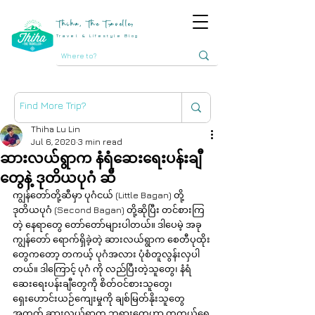
Thiha, The Traveller
Travel & Lifestyle Blog
Thiha Lu Lin
Jul 6, 2020
3 min read
ဆားလယ်ရွာက နံရံဆေးရေးပန်းချီ
တွေနဲ့ ဒုတိယပုဂံ ဆီ
ကျွန်တော်တို့ဆီမှာ ပုဂံငယ် (Little Bagan) တို့ 
ဒုတိယပုဂံ (Second Bagan) တို့ဆိုပြီး တင်စားကြ
တဲ့ နေရာတွေ တော်တော်များပါတယ်။ ဒါပေမဲ့ အခု 
ကျွန်တော် ရောက်ရှိခဲ့တဲ့ ဆားလယ်ရွာက စေတီပုထိုး
တွေကတော့ တကယ့် ပုဂံအလား ပုံစံတူလွန်းလှပါ
တယ်။ ဒါကြောင့် ပုဂံ ကို လည်ပြီးတဲ့သူတွေ၊ နံရံ
ဆေးရေးပန်းချီတွေကို စိတ်ဝင်စားသူတွေ၊ 
ရှေးဟောင်းယဉ်ကျေးမှုကို ချစ်မြတ်နိုးသူတွေ
အတွက် ဆားလယ်ရွာက ဘုရားတွေဟာ တကယ့်ရွှေ