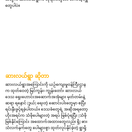
တွေပါပဲ။
ဆားလယ်ရွာ ဆိုတာ
ဆားလယ်ရွာအကြောင်းကို ယဉ်ကျေးမှုဝန်ကြီးဌာန
က ထုတ်ဝေတဲ့ မြင်ကွန်း၊ ကျွန်းတော်၊ ဆားလယ်
ဒေသ ရှေးဟောင်းအဆောက်အအုံများ မှတ်တမ်းနဲ့ 
ဆရာ ရနောင် (ဒွယ်) ရေးတဲ့ ဆောင်းပါးတွေမှာ စပြီး 
ရင်းနှီးခွင့်ရခဲ့ပါတယ်။ ဒေသခံတွေရဲ့ အဆိုအရတော့ 
ဟိုးအရင်က သံဖိုပေါများတဲ့ အရပ် ဖြစ်ပုံရပြီး (သံဖို
ဖြစ်နိုင်ကြောင်း အထောက်အထားတွေလည်း ရှိ) ဓား
သံလက်နက်တွေ ပေါများစွာ ထုတ်လုပ်နိုင်ခဲ့တဲ့ ရွာမို့ 