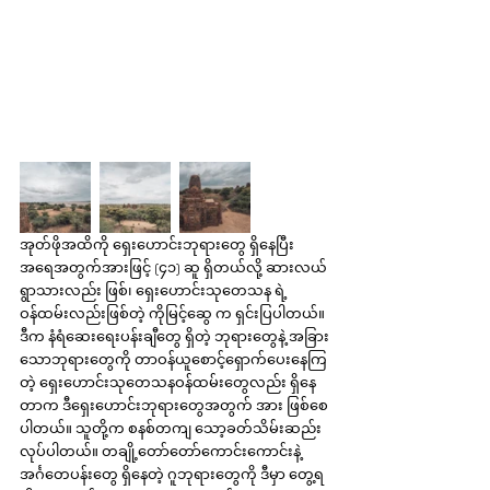
အုတ်ဖိုအထိကို ရှေးဟောင်းဘုရားတွေ ရှိနေပြီး 
အရေအတွက်အားဖြင့် (၄၁) ဆူ ရှိတယ်လို့ ဆားလယ်
ရွာသားလည်း ဖြစ်၊ ရှေးဟောင်းသုတေသန ရဲ့ 
ဝန်ထမ်းလည်းဖြစ်တဲ့ ကိုမြင့်ဆွေ က ရှင်းပြပါတယ်။ 
ဒီက နံရံဆေးရေးပန်းချီတွေ ရှိတဲ့ ဘုရားတွေနဲ့ အခြား
သောဘုရားတွေကို တာဝန်ယူစောင့်ရှောက်ပေးနေကြ
တဲ့ ရှေးဟောင်းသုတေသနဝန်ထမ်းတွေလည်း ရှိနေ
တာက ဒီရှေးဟောင်းဘုရားတွေအတွက် အား ဖြစ်စေ
ပါတယ်။ သူတို့က စနစ်တကျ သော့ခတ်သိမ်းဆည်း
လုပ်ပါတယ်။ တချို့တော်တော်ကောင်းကောင်းနဲ့ 
အင်္ဂတေပန်းတွေ ရှိနေတဲ့ ဂူဘုရားတွေကို ဒီမှာ တွေ့ရ