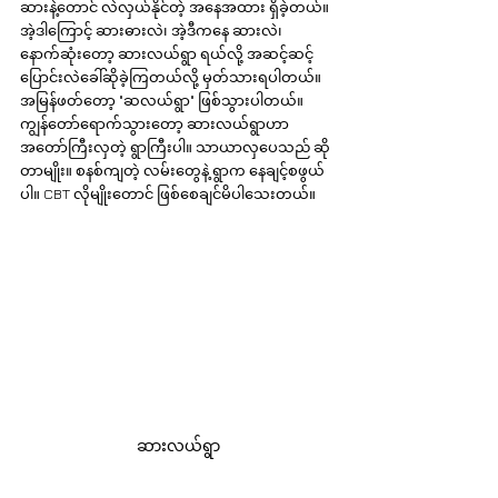
ဆားနဲ့တောင် လဲလှယ်နိုင်တဲ့ အနေအထား ရှိခဲ့တယ်။ 
အဲ့ဒါကြောင့် ဆားဓားလဲ၊ အဲ့ဒီကနေ ဆားလဲ၊ 
နောက်ဆုံးတော့ ဆားလယ်ရွာ ရယ်လို့ အဆင့်ဆင့် 
ပြောင်းလဲခေါ်ဆိုခဲ့ကြတယ်လို့ မှတ်သားရပါတယ်။ 
အမြန်ဖတ်တော့ "ဆလယ်ရွာ" ဖြစ်သွားပါတယ်။ 
ကျွန်တော်ရောက်သွားတော့ ဆားလယ်ရွာဟာ 
အတော်ကြီးလှတဲ့ ရွာကြီးပါ။ သာယာလှပေသည် ဆို
တာမျိုး။ စနစ်ကျတဲ့ လမ်းတွေနဲ့ ရွာက နေချင့်စဖွယ်
ပါ။ CBT လိုမျိုးတောင် ဖြစ်စေချင်မိပါသေးတယ်။
ဆားလယ်ရွာ