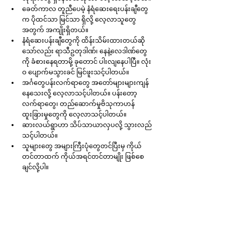
ခေတ်ကာလ တူညီပေမဲ့ နံရံဆေးရေးပန်းချီတွေ
က ပိုထင်သာ မြင်သာ ရှိလို့ လေ့လာသူတွေ
အတွက် အကျိုးရှိတယ်။
နံရံဆေးပန်းချီတွေကို ထိန်းသိမ်းထားတယ်ဆို
သော်လည်း ရာသီဥတုဒါဏ်၊ နေနဲ့လေဒါဏ်တွေ 
ကို ခံစားနေရတာမို့ ခုတောင် ပါးလျနေပါပြီ။ လုံး
ဝ ပျောက်မသွားခင် မြင်ဖူးသင့်ပါတယ်။
အင်္ဂတွေပန်းလက်ရာတွေ အတော်များများကျန်
နေသေးလို့ လေ့လာသင့်ပါတယ်။ ပန်းတော့
လက်ရာတွေ၊ တည်ဆောက်မှုဗိသုကာဟန် 
ထူးခြားမှုတွေကို လေ့လာသင့်ပါတယ်။
ဆားလယ်ရွာဟာ သိပ်သာယာလှပလို့ သွားလည်
သင့်ပါတယ်။
သူများတွေ အများကြီးပုံတွေတင်ပြီးမှ ကိုယ်
တင်တာထက် ကိုယ်အရင်တင်တာမျိုး ဖြစ်စေ
ချင်လို့ပါ။