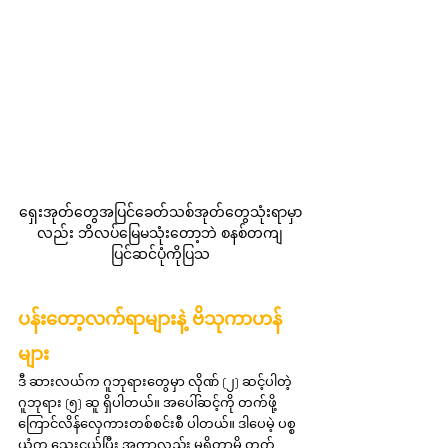
ရှေးအုတ်တွေအပြင်ခေတ်သစ်အုတ်တွေသုံးရာမှာ
လည်း ဘိလပ်မြေမသုံးတော့ဘဲ စနစ်တကျ
ပြင်ဆင်ပုံကိုပြသ
ပန်းတော့လက်ရာများနဲ့ ဗိသုကာဟန်
များ
ဒီ ဆားလယ်က ဂူဘုရားတွေမှာ လိုဏ် (၂) ဆင့်ပါတဲ့ 
ဂူဘုရား (၅) ဆူ ရှိပါတယ်။ အပေါ်ဆင့်ကို တက်ဖို့ 
ကြောင်လိန်လှေကားတစ်စင်းစီ ပါတယ်။ ဒါပေမဲ့ ပစ္စ
ယံက သေးငယ်ပြီး အကာလည်း မရှိတာမို့ တက်