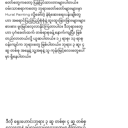
တော်တွေကတော့ ပြန်ပြင်ထားတာများပါတယ်။ 
ဝမ်းသာစရာကတော့ ဘုရားတော်တော်များများမှာ 
Mural Painting လို့ခေါ်တဲ့ နံရံဆေးရေးပန်းချီတွေ
ဟာ အရောင်ပြည့်ပြည့်စုံစုံနဲ့ ထူးထူးခြားခြားများများ
စားစား ဖူးမြင်လေ့လာနိုင်ကြတာပါပဲ။ ဒီဘုရားတွေ
ဟာ ပုဂံခေတ်ထက် တစ်ရာစုခန့် နောက်ကျပြီး ဖြစ်
တည်လာတယ်လို့ ယူဆပါတယ်။ ၁၂ ရာစု၊ ၁၃ ရာစု 
ဝန်းကျင်က ဘုရားတွေ ဖြစ်ပါတယ်။ ဘုရား ၃ ဆူ၊ ၄ 
ဆူ တစ်စု အနေနဲ့ သူ့အစုနဲ့ သူ ကုန်းမြင့်လေးတွေပေါ်
မှာ ရှိနေပါတယ်။ 
ဒီလို ရှေးဟောင်းဘုရား ၃ ဆူ တစ်စု၊ ၄ ဆူ တစ်စု
လေးတွေနဲ့ ခပ်လှမ်းလှမ်းလေးတွေမှာ ရှိကြတယ်