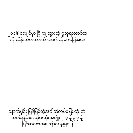
၂၀၁၆ ငလျင်မှာ ပြိုကျသွားတဲ့ ဂူဘုရားတစ်ဆူ
ကို ထိန်းသိမ်းထားတဲ့ နောက်ဆုံးအခြေအနေ
နောက်ပိုင်း ပြန်ပြင်တဲ့အခါဘိလပ်မြေမသုံးဘဲ 
ယခင်နည်းအတိုင်းထုံးအချိုး ၂:၃ နဲ့ ၃:၃ နဲ့ 
ပြင်ဆင်တဲ့အကြောင်း နမူနာပြ