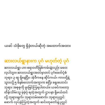
ယခင် သံဖိုတွေ ရှိခဲ့တယ်ဆိုတဲ့ အထောက်အထား
ဆားလယ်ရွာနားက ပုဂံ မဟုတ်တဲ့ ပုဂံ
ဆားလယ်ရွာ ဟာ ဧရာဝတီမြစ်ကမ်းနဲ့လည်း မဝေး
လှပါဘူး။ ဆားလယ်ရွာအဝင်မှာတင် ပုဂံခေတ်ပုံစံ 
ဘုရား ၃ ဆူ ရှိနေပြီး၊ အဲ့ဒီကနေ ဆိုင်ကယ်၊ ကားတို့နဲ့ 
သွားလို့ ၅ မိနစ်လောက်အကွာက စပြီး ရှေးဟောင်း 
ဘုရား အစုစုကို ဖူးမြင်ကြရပါတယ်။ ယခင်ကတော့ 
ထိန်းသိမ်းသူ မဲ့ခဲ့ပုံ ရတဲ့အတွက် ဌာပနာ ရှိမယ်ထင်
လို့ ဘုရားဖျက်၊ ဘုရားဝမ်းဖောက်၊ ဘုရားပုလ္လင်
ဖောက် လုပ်ခဲ့ကြတဲ့အတွက် ဆင်းတုတော်နဲ့ ပုလ္လင်