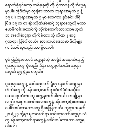
ရောက်ခဲ့ရင်တော့ တစ်ခုခုဆို ကိုယ့်တာဝန် ကိုယ်ယူရ
မှာပါ။ အဲ့ဒီထဲမှာ ထူးခြားတာက ဘုရားအမှတ် ၅ နဲ့ 
၁၉ ပါ။ ဘုရားအမှတ် ၅ မှာ လှေကား နှစ်စင်း ပါရှိ
ပြီး၊ ၁၉ က တခြားလိုဏ်နှစ်ဆင့် ဘုရားတွေလို မဟာ
ဗောဓိကွမ်းထောင်ကို လိုဏ်ဖောက်ထားတာမဟုတ်
ဘဲ အပေါ်ဆင့်မှာ တိုက်ခံထားတဲ့ လိုဏ် ၂ ဆင့် 
ဂူဘုရား ဖြစ်ပါတယ်။ ဆားလယ်ဒေသမှာ ဒီလိုမျိုး
က ဒီတစ်ဆူတည်းသာ ရှိတာပါ။
ပုဂံပြည်မှာတောင် တွေ့ရခဲတဲ့ အာရုံခံအနောက်လှည့် 
ဂူဘုရားတွေကိုလည်း ဒီမှာ တွေ့ရပါတယ်။ ဘုရား
အမှတ် ၃၅ နဲ့ ၄၁ တွေပါ။
ဂူဘုရားတွေရဲ့ ဆင်းတုတော် ရှိရာ နောက်ကျောမှာ 
တံကဲတွေ ကို ပန်းတော့လက်ရာတံကဲပုံစံအတိုင်း 
ဆေးရေးတံကဲတွေ တွေ့ရတတ်ပါတယ်။ တချို့မှာ
လည်း အဖုအဖောင်းလေးတွေနဲ့ ပန်းတော့နဲ့ ဆေးရေး 
ပေါင်းစပ်ထားတာတွေ ရှိနေပြန်တယ်။ ဘုရားအမှတ် 
၂၀ နဲ့ ၂၃ တို့မှာ မူလလက်ရာ ဆင်းတုတော်တွေမှာ သံ
ကူပန်းတော့လက်ရာတွေနဲ့ ပေါင်းစပ်ထားတာ တွေ့ရ
ပါမယ်။