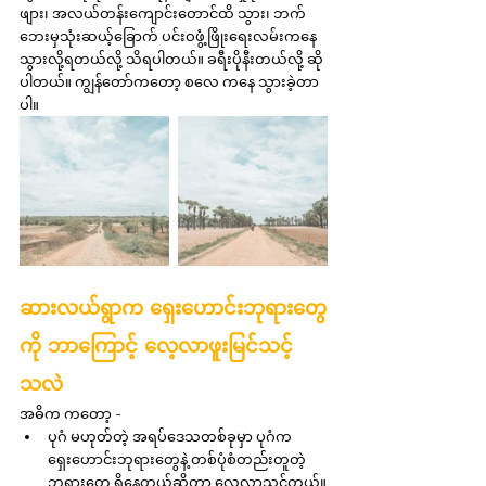
ဖျား၊ အလယ်တန်းကျောင်းတောင်ထိ သွား၊ ဘက်
ဘေးမှသုံးဆယ့်ခြောက် ပင်းဝဖွံ့ဖြိုးရေးလမ်းကနေ
သွားလို့ရတယ်လို့ သိရပါတယ်။ ခရီးပိုနီးတယ်လို့ ဆို
ပါတယ်။ ကျွန်တော်ကတော့ စလေ ကနေ သွားခဲ့တာ
ပါ။
ဆားလယ်ရွာက ရှေးဟောင်းဘုရားတွေ
ကို ဘာကြောင့် လေ့လာဖူးမြင်သင့်
သလဲ
အဓိက ကတော့ -
ပုဂံ မဟုတ်တဲ့ အရပ်ဒေသတစ်ခုမှာ ပုဂံက 
ရှေးဟောင်းဘုရားတွေနဲ့ တစ်ပုံစံတည်းတူတဲ့ 
ဘုရားတွေ ရှိနေတယ်ဆိုတာ လေ့လာသင့်တယ်။