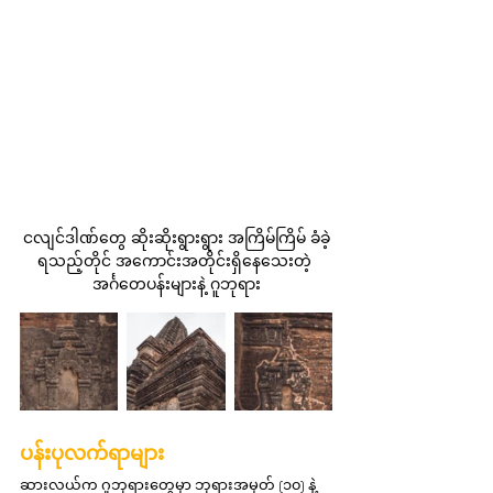
ငလျင်ဒါဏ်တွေ ဆိုးဆိုးရွားရွား အကြိမ်ကြိမ် ခံခဲ့
ရသည့်တိုင် အကောင်းအတိုင်းရှိနေသေးတဲ့ 
အင်္ဂတေပန်းများနဲ့ ဂူဘုရား
ပန်းပုလက်ရာများ
ဆားလယ်က ဂူဘုရားတွေမှာ ဘုရားအမှတ် (၁၀) နဲ့ 