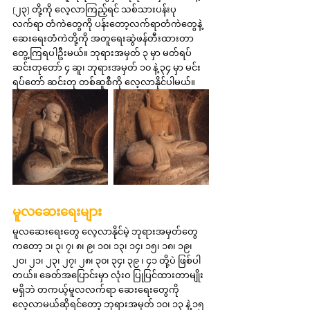
(၂၃) တို့ကို လေ့လာကြည့်ရင် သစ်သားပန်းပု
လက်ရာ တံကဲတွေကို ပန်းတော့လက်ရာတံကဲတွေနဲ့ 
ဆေးရေးတံကဲတို့ကို အတူရေးဆွဲဖန်တီးထားတာ 
တွေ့ကြရပါဦးမယ်။ ဘုရားအမှတ် ၃ မှာ မတ်ရပ်
ဆင်းတုတော် ၄ ဆူ၊ ဘုရားအမှတ် ၁၀ နဲ့ ၃၄ မှာ မင်း
ရပ်တော် ဆင်းတု တစ်ဆူစီကို လေ့လာနိုင်ပါမယ်။
မူလဆေးရေးများ
မူလဆေးရေးတွေ လေ့လာနိုင်မဲ့ ဘုရားအမှတ်တွေ
ကတော့ ၁၊ ၃၊ ၇၊ ၈၊ ၉၊ ၁၀၊ ၁၃၊ ၁၄၊ ၁၅၊ ၁၈၊ ၁၉၊ 
၂၀၊ ၂၁၊ ၂၃၊ ၂၇၊ ၂၈၊ ၃၀၊ ၃၄၊ ၃၉ ၊ ၄၁ တို့ပဲ ဖြစ်ပါ
တယ်။ ခေတ်အပြောင်းမှာ လုံးဝ ပြုပြင်ထားတာမျိုး 
မရှိဘဲ တကယ့်မူလလက်ရာ ဆေးရေးတွေကို 
လေ့လာမယ်ဆိုရင်တော့ ဘုရားအမှတ် ၁၀၊ ၁၃ နဲ့ ၁၅ 