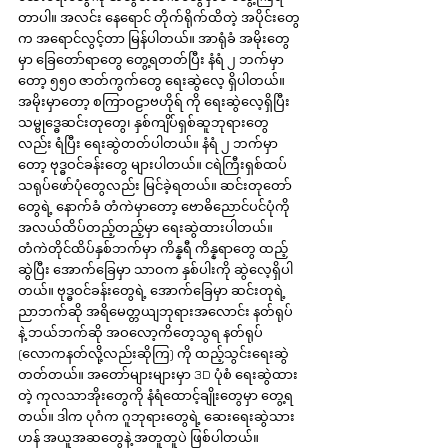
တာပါ။ အလင်း နေရောင် တိုက်ရိုက်ထိတဲ့ အပိုင်းတွေ
က အရောင်လွင့်တာ မြန်ပါတယ်။ အာရုံခံ အမိုးတွေ
မှာ ခြေတော်ရာတွေ တွေ့ရတတ်ပြီး နံရံ ၂ ဘက်မှာ
တော့ ၅၅၀ ဇာတ်ကွက်တွေ ရေးဆွဲလေ့ ရှိပါတယ်။ 
အမိုးမှာတော့ စကြာဝဠာဗဟိုရ် ကို ရေးဆွဲလေ့ရှိပြီး 
သမ္ဗုဒ္ဓေဆင်းတုတွေ၊ နှစ်ကျိပ်ရှစ်ဆူဘုရားတွေ
လည်း ရံပြီး ရေးဆွဲတတ်ပါတယ်။ နံရံ ၂ ဘက်မှာ
တော့ ဗုဒ္ဓဝင်ခန်းတွေ များပါတယ်။ ငရဲကြီးရှစ်ထပ် 
သရုပ်ဖော်ပုံတွေလည်း မြင်ခဲ့ရတယ်။ ဆင်းတုတော်
တွေရဲ့ နောက်ခံ တံကဲမှာတော့ ဗောဓိညောင်ပင်ပုံကို 
အလယ်ထိပ်တည့်တည့်မှာ ရေးဆွဲထားပါတယ်။ 
တံကဲတိုင်ထိပ်နှစ်ဘက်မှာ ကိန္နရီ ကိန္နရာတွေ ထည့်
ဆွဲပြီး အောက်ခြေမှာ သာဝက နှစ်ပါးကို ဆွဲလေ့ရှိပါ
တယ်။ ဗုဒ္ဓဝင်ခန်းတွေရဲ့ အောက်ခြေမှာ ဆင်းတုရဲ့ 
ညာဘက်ဆို အရိမေတ္တယျဘုရားအလောင်း နတ်ရုပ်
နဲ့ ဘယ်ဘက်ဆို အဝလော့ကိတေ့သွရ နတ်ရုပ် 
(လောကနတ်လို့လည်းဆိုကြ) ကို ထည့်သွင်းရေးဆွဲ
တတ်တယ်။ အတော်များများမှာ 3D ပုံစံ ရေးဆွဲထား
တဲ့ ကုလသာအိုးတွေကို နံရံထောင့်ချိုးတွေမှာ တွေ့ရ
တယ်။ ဒါက ပုဂံက ဂူဘုရားတွေရဲ့ ဆေးရေးဆွဲသား
ဟန် အယူအဆတွေနဲ့ အတူတူပဲ ဖြစ်ပါတယ်။