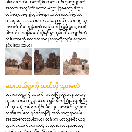
ပါသေးတယ်။ ဘုရားပုံစံတွေက ဆင်တူတွေများတဲ့
အတွက် အကုန်လုံးတောင် မသွားဖြစ်တော့ပါဘူး။ 
တစ်စုနဲ့ တစ်စု ရှိတဲ့ပုံစံရော၊ တည်ဆောက်ဖွဲ့စည်း
ထားပုံရော အတော်လေး ဆင်တူကြပါတယ်။ ၁၅ ဆူ
လောက်ထိပဲ ကျွန်တော် လည်ပတ်ကြည့်ရှုလေ့လာခဲ့
ပါတယ်။ အချိန်ရမယ်ဆိုရင် ရွာဘုန်းကြီးကျောင်းထဲ 
သိမ်းထားတဲ့ ကျောက်စာချပ်တွေကိုလည်း လေ့လာ
နိုင်ပါသေးတယ်။
ဆားလယ်ရွာကို ဘယ်လို သွားမလဲ
ဆားလယ်ရွာကို ချောက်၊ စလေမြို့တို့ကနေ တဆင့် 
သွားပါတယ်။ ကျွန်တော်က ရှင်ပင်စာကြိုဘုရားကြီး
ဆီ သွားတဲ့ လမ်းအတိုင်း မိုင် (၂၀) လောက် သွားရပါ
တယ်။ လမ်းက ရှင်ပင်စာကြိုအထိ ကတ္တရာလမ်း 
အတော်ကောင်းပါတယ်။ လမ်းက ယာဉ်နှစ်စီး ယှဉ်
သွားရုံလောက်လေးပေမဲ့ အသွားအလာနည်းတော့ 
မောင်းကောင်းတယ်။ ဆိုင်ကယ်လေးတွေတော့ 