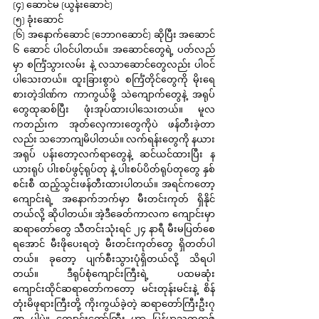
(၄) ဆောင်မ (ယွန်းဆောင်)
(၅) ခုံးဆောင်
(၆) အနောက်ဆောင် (ဘောဂဆောင်) ဆိုပြီး အဆောင် 
၆ ဆောင် ပါဝင်ပါတယ်။ အဆောင်တွေရဲ့ ပတ်လည်
မှာ စင်္ကြံသွားလမ်း နဲ့ လသာဆောင်တွေလည်း ပါဝင်
ပါသေးတယ်။ ထူးခြားစွာပဲ စင်္ကြံတိုင်တွေကို မိုးရေ
စားတဲ့ဒါဏ်က ကာကွယ်ဖို့ သဲကျောက်တွေနဲ့ အရုပ်
တွေထုဆစ်ပြီး ဖုံးအုပ်ထားပါသေးတယ်။ မူလ
ကတည်းက အုတ်လှေကားတွေကိုပဲ ဖန်တီးခဲ့တာ
လည်း သဘောကျမိပါတယ်။ လက်ရန်းတွေကို နယား
အရုပ် ပန်းတော့လက်ရာတွေနဲ့ ဆင်ယင်ထားပြီး န
ယားရုပ် ပါးစပ်ဖွင့်ရုပ်တု နဲ့ ပါးစပ်ပိတ်ရုပ်တုတွေ နှစ်
စင်းစီ ထည့်သွင်းဖန်တီးထားပါတယ်။ အရင်ကတော့ 
ကျောင်းရဲ့ အနောက်ဘက်မှာ မီးတင်းကုတ် ရှိနိုင်
တယ်လို့ ဆိုပါတယ်။ အဲ့ဒီခေတ်ကာလက ကျောင်းမှာ 
ဆရာတော်တွေ သီတင်းသုံးရင် ၂၄ နာရီ မီးမပြတ်စေ
ရအောင် မီးဖိုပေးရတဲ့ မီးတင်းကုတ်တွေ ရှိတတ်ပါ
တယ်။ ခုတော့ ပျက်စီးသွားပုံရှိတယ်လို့ သိရပါ
တယ်။ ဒီရုပ်စုံကျောင်းကြီးရဲ့ ပထမဆုံး
ကျောင်းထိုင်ဆရာတော်ကတော့ မင်းတုန်းမင်းနဲ့ စိန်
တုံးမိဖုရားကြီးတို့ ကိုးကွယ်ခဲ့တဲ့ ဆရာတော်ကြီးဦးဂု
ဏ ပါပဲ။ ကျောင်းတော်ကြီး ဟာ မြန်မာသက္ကရာဇ် 