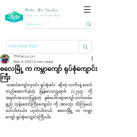
Thiha, The Traveller
Travel & Lifestyle Blog
Thiha Lu Lin
Feb 11, 2021
3 min read
စလေမြို့ က ကမ္ဘာကျော် ရုပ်စုံကျောင်း
ကြီး
“အောင်ကျော်လှဝင်း ရုပ်စုံခင်း” ဆိုတဲ့ လင်္ကာနဲ့ စတင်
တည်ဆောက်ခဲ့တဲ့ မြန်မာသက္ကရာဇ် (၁၂၄၄) ကို 
အမှတ်အသားပြုခဲ့တဲ့ နှစ်ပေါင်းရာကျော်သက်တမ်း
ရှည် ဘုန်းတော်ကြီးကျောင်း ကို အားလုံး သိကြမယ် 
ထင်ပါတယ်။ ဟုတ်ပါတယ်… စလေမြို့ က ကမ္ဘာ
ကျော် ရုပ်စုံကျောင်းကြီးပါ။