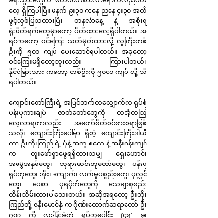
လေ့ ရှိကြပါပြီ။ မနက် ၉း၃၀ ကနေ ညနေ ၄း၃၀ အထိ 
ဖွင့်လှစ်ပြသထားပြီး တနင်္လာနေ့ နဲ့ အစိုးရ 
ရုံးပိတ်ရက်တွေမှာတော့ ပိတ်ထားလေ့ရှိပါတယ်။ အ
ရင်ကတော့ ဝင်ကြေး သတ်မှတ်ထားလို့ လူကြီးတစ်
ဦးကို ၅၀၀ ကျပ် ပေးဆောင်ရပါတယ်။ အခုတော့ 
ဝင်ကြေးမရှိတော့ဘူးလည်း ကြားပါတယ်။ 
နိုင်ငံခြားသား ကတော့ တစ်ဦးကို ၅၀၀၀ ကျပ် လို့ သိ
ရပါတယ်။
ကျောင်းတော်ကြီးရဲ့ အပြင်ဘက်တလျှောက်က ရုပ်စုံ
ပန်းပုကားချပ် ဇာတ်တော်တွေကို တအံ့တသြ
လေ့လာရတာလည်း အတော်စိတ်ဝင်စားစရာဖြစ်
သလို၊ ကျောင်းကြီးပေါ်မှာ ရှိတဲ့ ကျောင်းကြီးဒါယိ
ကာ ဦးဘိုးကြည် ရဲ့ ပုံနဲ့ အတူ စလေ နဲ့ အနီးဝန်းကျင်
က တူးဖော်ရှာဖွေရရှိထားသမျှ ရှေးဟောင်း
အမွေအနှစ်တွေ၊ ဘုရားဆင်းတုတော်တွေ၊ ပန်းပု
ရုပ်တုတွေ၊ အိုး၊ ကျောက်၊ လက်မှုပစ္စည်းတွေ၊ ပုလ္လင်
တွေ၊ ပေစာ ပုရပိုက်တွေကို သေချာစုစည်း 
ထိန်းသိမ်းထားပါသေးတယ်။ အဆိုအရတော့ ဦးဘိုး
ကြည်တို့ ဇနီးမောင်နှံ က ဂိုဏ်းထောက်ဆရာတော် ဦး
ဂုဏ ကို လှူဒါန်းခဲ့တဲ့ ရုပ်တုပေါင်း (၄၅) ခု၊ 