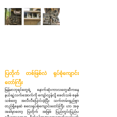
ပြတိုက် တစ်ဖြစ်လဲ ရုပ်စုံကျောင်း
တော်ကြီး
မြန်မာဘုရင်တွေရဲ့ နောက်ဆုံးကာလတွေဆီကနေ 
နယ်ချဲ့လက်အောက်ကို ကျော်လွန်လို့ ခေတ်သစ် စနစ်
သစ်တွေ အလီလီပြောင်းခဲ့ပြီး သက်တမ်းရှည်စွာ 
တည်ရှိနေဆဲ စလေရုပ်စုံကျောင်းတော်ကြီး ဟာ အခု
အခါမှာတော့ ပြတိုက် အဖြစ် ပြည်တွင်းပြည်ပ 
ခရီးသွားတွေက စိတ်ဝင်တစားလာရောက်လည်ပတ်