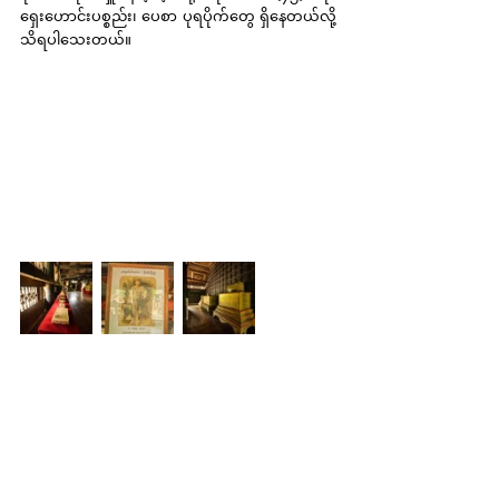
ရှေးဟောင်းပစ္စည်း၊ ပေစာ ပုရပိုက်တွေ ရှိနေတယ်လို့ 
သိရပါသေးတယ်။