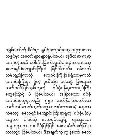
ကျွန်တော်တို့ နိုင်ငံမှာ ရုပ်စုံကျောင်းတွေ အညာဒေသ
တခွင်မှာ အတော်များများရှိပါတယ်။ အဲ့ဒီထဲမှာ ကမ္ဘာ
ကျော်တဲ့အထိ ပေါက်မြောက်လူသိများခဲ့တာကတော့ 
စလေရုပ်စုံကျောင်းကြီးပဲ ဖြစ်ပါတယ်။ နှစ်သက်
တမ်းရှည်ကြာတဲ့ ကျောင်းကြီးဖြစ်ရုံသာမကဘဲ 
ကျောင်းကြီးမှာ ရှိတဲ့ ခုထိတိုင် ပဟေဠိ ဖြစ်နေဆဲ 
သက်ဝင်ပီပြင်လွန်းလှတဲ့ ရုပ်စုံပန်းပုကားချပ်ကြီး
တွေကြောင့် ပဲ ဖြစ်ပါတယ်။ အခြားသော ရုပ်စုံ
ကျောင်းတွေမှာလည်း ၅၅၀ ဇာတ်နိပါတ်တော်လာ 
ဇာတ်လမ်းဇာတ်ကွက်တွေ ထုလုပ်ထားပေမဲ့ မတူတာ
ကတော့ စလေရုပ်စုံကျောင်းကြီးမှာရှိတဲ့ ရုပ်စုံပန်းပု
တွေဟာ ပါဝင်တဲ့ ဇာတ်ရုပ်တွေရဲ့ မျက်နှာပေး
အမူအရာ က အစ ပီပီပြင်ပြင် အသေးစိတ်ဖော်ကြူး
ထားလို့ပဲ ဖြစ်ပါတယ်။ ဒီအချက်ကို ကျွန်တော် စလေ