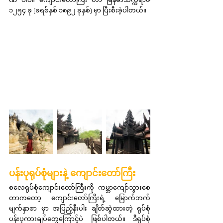
၁၂၅၄ ခု (ခရစ်နှစ် ၁၈၉၂ ခုနှစ်) မှာ ပြီးစီးခဲ့ပါတယ်။
ပန်းပုရုပ်စုံများနဲ့ ကျောင်းတော်ကြီး
စလေရုပ်စုံကျောင်းတော်ကြီးကို ကမ္ဘာကျော်သွားစေ
တာကတော့ ကျောင်းတော်ကြီးရဲ့ မြောက်ဘက်
မျက်နှာစာ မှာ အပြည့်နီးပါး ချိတ်ဆွဲထားတဲ့ ရုပ်စုံ
ပန်းပုကားချပ်တွေကြောင့်ပဲ ဖြစ်ပါတယ်။ ဒီရုပ်စုံ