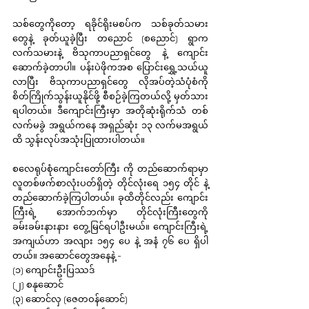
သစ်တွေကိုတော့ ရခိုင်ရိုးမစပ်က သစ်ခုတ်သမား
တွေနဲ့ ခုတ်ယူခဲ့ပြီး တညောင် (စညောင်) ရွာက 
လက်သမားနဲ့ ဗိသုကာပညာရှင်တွေ နဲ့ ကျောင်း
ဆောက်ခဲ့တာပါ။ ပန်းပဲဖိုကအစ ပြောင်းရွှေ့သယ်ယူ
လာပြီး ဗိသုကာပညာရှင်တွေ လိုအပ်တဲ့သံပုံစံကို 
စိတ်ကြိုက်သွန်းယူနိုင်ဖို့ စီစဉ်ခဲ့ကြတယ်လို့ မှတ်သား
ရပါတယ်။ ဒီကျောင်းကြီးမှာ အတိုဆုံးရိုက်သံ တစ်
လက်မခွဲ အရွယ်ကနေ အရှည်ဆုံး ၁၃ လက်မအရွယ်
ထိ သွန်းလုပ်အသုံးပြုထားပါတယ်။
စလေရုပ်စုံကျောင်းတော်ကြီး ကို တည်ဆောက်ရာမှာ 
လူတစ်ဖက်စာလုံးပတ်ရှိတဲ့ တိုင်လုံးရေ ၁၅၄ တိုင် နဲ့ 
တည်ဆောက်ခဲ့ကြပါတယ်။ ခုထိတိုင်လည်း ကျောင်း
ကြီးရဲ့ အောက်ဘက်မှာ တိုင်လုံးကြီးတွေကို 
ခမ်းခမ်းနားနား တွေ့မြင်ရပါဦးမယ်။ ကျောင်းကြီးရဲ့ 
အကျယ်ဟာ အလျား ၁၅၄ ပေ နဲ့ အနံ ၇၆ ပေ ရှိပါ
တယ်။ အဆောင်တွေအနေနဲ့ -
(၁) ကျောင်းဦးပြဿဒ်
(၂) စနုဆောင်
(၃) ဆောင်လှ (ဇေတဝန်ဆောင်)