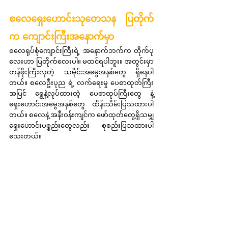
စလေရှေးဟောင်းသုတေသန ပြတိုက်
က ကျောင်းကြီးအနောက်မှာ
စလေရုပ်စုံကျောင်းကြီးရဲ့ အနောက်ဘက်က တိုက်ပု
လေးဟာ ပြတိုက်လေးပါ။ မထင်ရပါဘူး။ အတွင်းမှာ 
တန်ဖိုးကြီးလှတဲ့ သမိုင်းအမွေအနှစ်တွေ ရှိနေပါ
တယ်။ စလေဦးပုည ရဲ့ လက်ရေးမှု ပေစာထုတ်ကြီး
အပြင် ရွှေနဲ့လုပ်ထားတဲ့ ပေစာထုပ်ကြီးတွေ နဲ့ 
ရှေးဟောင်းအမွေအနှစ်တွေ ထိန်းသိမ်းပြသထားပါ
တယ်။ စလေနဲ့ အနီးဝန်းကျင်က ဖော်ထုတ်တွေ့ရှိသမျှ 
ရှေးဟောင်းပစ္စည်းတွေလည်း စုစည်းပြသထားပါ
သေးတယ်။