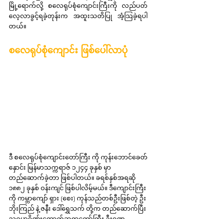
မြို့ရောက်လို့ စလေရုပ်စုံကျောင်းကြီးကို လည်ပတ်
လေ့လာခွင့်ရခဲ့တုန်းက အထူးသတိပြု အံ့သြခဲ့ရပါ
တယ်။
စလေရုပ်စုံကျောင်း ဖြစ်ပေါ်လာပုံ
ဒီ စလေရုပ်စုံကျောင်းတော်ကြီး ကို ကုန်းဘောင်ခေတ်
နှောင်း မြန်မာသက္ကရာဇ် ၁၂၄၄ ခုနှစ် မှာ 
တည်ဆောက်ခဲ့တာ ဖြစ်ပါတယ်။ ခရစ်နှစ်အရဆို 
၁၈၈၂ ခုနှစ် ဝန်းကျင် ဖြစ်ပါလိမ့်မယ်။ ဒီကျောင်းကြီး
ကို ကမ္ဘာကျော် ရှား (စေး) ကုန်သည်တစ်ဦးဖြစ်တဲ့ ဦး
ဘိုးကြည် နဲ့ ဇနီး ဒေါ်ရွှေသက် တို့က တည်ဆောက်ပြီး 
သုဓမ္မာဂိုဏ်းထောက်ဆရာတော်ကြီး ဦးဂုဏ 