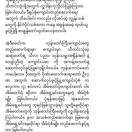
သီတင်းသုံးဖို့အတွက် လှူဒါန်းကုသိုလ်ပြုခဲ့ကြတာ 
ဖြစ်ပါတယ်။ ဒီရုပ်စုံကျောင်းတည်ဆောက်ရေး
အတွက် သီပေါမင်း ကလည်း လိုအပ်တဲ့ ကျွန်းသစ်
တွေကို နိုင်ငံပိုင်သစ်တော ကနေ အခွန်အခမဲ့ ထုတ်ယူ
ခွင့်ပြုဖို့ စာချွန်တော်ထုတ်ပေးခဲ့တာပါ။
အဲ့ဒီခေတ်က ဘုန်းတော်ကြီးကျောင်းတွေ 
တည်ဆောက်ရာမှာ ကျောင်းမှာ သီတင်းသုံးမဲ့ 
ဆရာတော်ရဲ့ သီလ၊ ပညာ၊ ဘုန်းသမ္ဘာအရှိန်အဝါ နဲ့ 
လျော်ညီတဲ့ ကျောင်းပမာ ကို အကန့်အသတ်နဲ့ 
ဆောက်လုပ်ခွင့်ပြုလေ့ရှိပါတယ်။ ကုန်းဘောင်ခေတ် 
ကပေါ့လေ။ ဒီ့အတွက် ဂိုဏ်းထောက်ဆရာတော် ဦးဂု
ဏ အတွက် ဆောက်လုပ်ခွင့်ပြုဲ့ကျောင်းပုံစံ က 
လှေကား (၄) စင်းတပ် အိမ်တော်ပုံကျောင်းတော် ပါ။ 
အိမ်တော်ပုံ ဆိုတာ အိမ်ရှေ့မင်းတွေနေတဲ့ အိမ်ပုံစံ
မျိုး ဖြစ်ပါတယ်။ ပုံမှန်အားဖြင့် အဲ့ခေတ်က 
အိမ်ရှေ့မင်းတွေ ဘုရင်ဖြစ်သွားခဲ့ရင် သူတို့နေထိုင်ရာ
အိမ်တော်တွေကို ဘုန်းတော်ကြီးတွေကို လှူဒါန်းလေ့ရှိ
ကြပါတယ်။ ခုက အသစ်တည်ဆောက်မှာ ဖြစ်ပေမဲ့ 
အိမ်ရှေ့မင်းနေထိုင်ရာ အိမ်ပုံစံမျိုး တည်ဆောက်ခွင့်ရ
တာ ဖြစ်ပါတယ်။