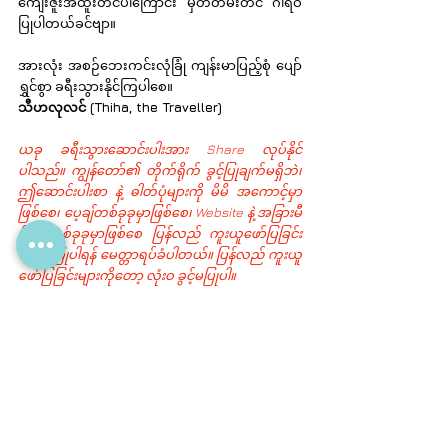
ကျေးဇူးအထူးတင်ပါကြောင်း မှတ်တမ်းတင် ဂါရဝ 
ပြုပါတယ်ခင်ဗျာ။
အားလုံး အစဉ်ဘေးကင်းလုံခြုံ ကျန်းမာပြည့်စုံ ပျော်
ရွှင်စွာ ခရီးသွားနိုင်ကြပါစေ။
သီဟလုလင် (Thiha, the Traveller)
ယခု ခရီးသွားဆောင်းပါးအား Share လုပ်နိုင်
ပါသည်။ ကျွန်တော်၏ တိုက်ရိုက် ခွင့်ပြုချက်မရှိဘဲ၊ 
ဤဆောင်းပါးစာ နဲ့ ဓါတ်ပုံများကို မိမိ အကောင့်မှာ
ဖြစ်စေ၊ ပေ့ချ်တစ်ခုခုမှာဖြစ်စေ၊ Website နဲ့ အခြားမီ
ဒီယာတစ်ခုခုမှာဖြစ်စေ ပြန်လည် ကူးယူဖော်ပြခြင်း
များ မပြုပါရန် မေတ္တာရပ်ခံပါတယ်။ ပြန်လည် ကူးယူ
ဖော်ပြခြင်းများကိုတော့ လုံးဝ ခွင့်မပြုပါ။
Photo :: Thiha Lu Lin, Layong
Camera :: SONY Alpha 7II with 16-35mm Lens
Photos are modified in Lightroom by Thiha Lu 
Lin.
မကွေးတိုင်း
Myanmar Blog
Local Trips