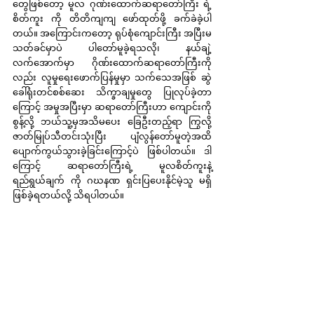
တွေဖြစ်တော့ မူလ ဂုဏ်းထောက်ဆရာတော်ကြီး ရဲ့ 
စိတ်ကူး ကို တိတိကျကျ ဖော်ထုတ်ဖို့ ခက်ခဲခဲ့ပါ
တယ်။ အကြောင်းကတော့ ရုပ်စုံကျောင်းကြီး အပြီးမ
သတ်ခင်မှာပဲ ပါတော်မူခဲ့ရသလို၊ နယ်ချဲ့
လက်အောက်မှာ ဂိုဏ်းထောက်ဆရာတော်ကြီးကို
လည်း လူမှုရေးဖောက်ပြန်မှုမှာ သက်သေအဖြစ် ဆွဲ
ခေါ်ရုံးတင်စစ်ဆေး သိက္ခာချမှုတွေ ပြုလုပ်ခဲ့တာ
ကြောင့် အမှုအပြီးမှာ ဆရာတော်ကြီးဟာ ကျောင်းကို 
စွန့်လို့ ဘယ်သူ့မှအသိမပေး ခြေဦးတည့်ရာ ကြွလို့ 
ဇာတ်မြုပ်သီတင်းသုံးပြီး ပျံလွန်တော်မူတဲ့အထိ 
ပျောက်ကွယ်သွားခဲ့ခြင်းကြောင့်ပဲ ဖြစ်ပါတယ်။ ဒါ
ကြောင့် ဆရာတော်ကြီးရဲ့ မူလစိတ်ကူးနဲ့ 
ရည်ရွယ်ချက် ကို ဂဃနဏ ရှင်းပြပေးနိုင်မဲ့သူ မရှိ 
ဖြစ်ခဲ့ရတယ်လို့ သိရပါတယ်။