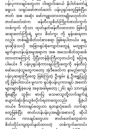
ပန်းပုကားချပ်တွေဟာ ငါးရာ့ငါးဆယ် နိပါတ်တော်နဲ့ 
ဓမ္မပဒ သရုပ်ဖော်ဇာတ်တော် ပန်းပုရုပ်တွေဖြစ်ပြီး၊ 
ဇာတ် အစ အဆုံး ဖော်ကျူးထားတာမျိုးမဟုတ်ဘဲ၊ 
ဇာတ်တော်ထဲက ဖန်တီးသူစိတ်ကြိုက်ဇာတ်ကွက်
တစ်ကွက် ကိုသာ ထုတ်နုတ်ဖန်တီးထားတာ ဖြစ်လို့ 
ဆရာတော်ကြီးရဲ့ မူလ စိတ်ကူး ကို မှန်းဆရတာ
လည်း တစ်မျိုးစိတ်ဝင်စားစရာ ဖြစ်ရပါတယ်။ ရှေ့
မှာဆိုခဲ့သလို အခြားရုပ်စုံကျောင်းတွေနဲ့ မတူစွာပဲ 
မျက်နှာဟန်ပန်အမူအရာက အစ အသေးစိတ်ထုဆစ်
ထားတာကြောင့် ပိုပြီးတန်ဖိုးကြီးလှတယ်လို့ ပြောရ
ပါမယ်။ ဒီ ပန်းပုရုပ်စုံကားချပ်ကြီးတွေကို ဖန်တီးပုံ
ဖော်ပေးခဲ့သူတွေကတော့ အဲ့ဒီခေတ်က နာမည်ကျော်
ပန်းပုဆရာကြီးတွေ ဖြစ်ကြတဲ့ ဦးရှမ်း နဲ့ ဦးရွှေပြည့် 
တို့ ဖြစ်ပါတယ်။ မူလက ရုပ်စုံပန်းပုကားချပ် အတော်
များများရှိခဲ့ပေမဲ့ အခုအခါမှတော့ (၂၆) ချပ် သာကျန်
ရှိနေပြီး သူခိုး၊ ဓားပြ မသမာသူတို့လက်ချက်နဲ့ 
ပျောက်ဆုံးခိုးယူခံလိုက်ရတာတွေလည်း ရှိခဲ့ပါ
တယ်။ ဒီကားချပ်တွေဟာ ရတနာပုံခေတ် လက်ရာ
တွေဖြစ်ပြီး ဇာတ်ဟန်ပန်းပုအမျိုးအစားလို့ ဆိုပါ
တယ်။ ကားချပ်တွေဟာ ဇာတ်တော်တွေထဲက 
စိတ်တိုင်းကျထုတ်နုတ်ထားတဲ့ တစ်ကွက်ကောင်း