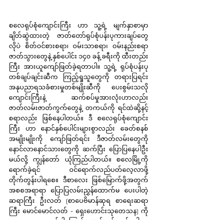
စလေရုပ်စုံကျောင်းကြီး ဟာ သူ့ရဲ့ မျက်နှာစာမှာ 
ချိတ်ဆွဲထားတဲ့ ဇာတ်တော်ရုပ်စုံပန်းပုကားချပ်တွေ
လိုပဲ စိတ်ဝင်စားစရာ၊ ဝမ်းသာစရာ၊ ဝမ်းနည်းစရာ 
ဇာတ်သွားတွေနဲ့ နှစ်ပေါင်း ၁၄၀ ခန့် ခရီးကို ထီးတည်း
ကြီး အားယူကျော်ဖြတ်ခဲ့ရတာပါ။ သူ့ရဲ့ ရုပ်စုံပန်းပု
တစ်ချပ်ချင်းဆီက ကြည့်ရှုသူတွေကို တရားပြရင်း 
အနုပညာရသခံစားမှုတစ်မျိုးဆီကို ပေးစွမ်းသလို 
ကျောင်းကြီးနဲ့ ဆက်စပ်မှုအားလုံးဟာလည်း 
ဇာတ်လမ်းဇာတ်ကွက်တွေနဲ့ တကယ်ကို ရင်ထဲဆို့နင့်
စရာလည်း ဖြစ်နေပါတယ်။ ဒီ စလေရုပ်စုံကျောင်း
ကြီး ဟာ နောင်နှစ်ပေါင်းများစွာလည်း ခေတ်စနစ်
အမျိုးမျိုးကို ကျော်ဖြတ်ရင်း ဒီဇာတ်လမ်းတွေကို 
နောင်လာနောင်သားတွေကို ဆက်ပြီး ပြောပြနေပါဦး
မယ်လို့ ကျွန်တော် ယုံကြည်ပါတယ်။ စလေမြို့ကို 
ရောက်ခဲ့ရင် ဝင်ရောက်လည်ပတ်လေ့လာဖို့ 
တိုက်တွန်းပါရစေ။ ဒီစာလေး ဖြစ်မြောက်ဖို့အတွက် 
အစစအရာရာ ပြောပြလမ်းညွှန်ထောက်မ ပေးပါတဲ့ 
ဆရာကြီး ဦးလတ် (စာပေဗိမာန်ဆုရ စာရေးဆရာ
ကြီး မောင်မောင်လတ် - ရှေးဟောင်းသုတေသန) ကို 