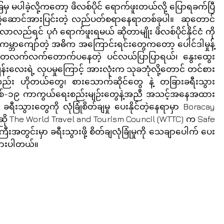
ခြေမှ မပါခဲ့လို့ကတော့ ဖိလစ်ပိုင် ရောက်ဖူးတယ်လို့ ပြောရခက်ပြီ
 ရဲ့ ဆွဲဆောင်အားပြင်းတဲ့ လည်ပတ်စရာနေရာတစ်ခုပါ။  ဆုတောင်
ာလည်ရင် ပုဂံ ရောက်ဖူးရမယ် ဆိုတာမျိုး ဖိလစ်ပိုင်နိုင်ငံ ကို 
မ္ဘာကျော်တဲ့ အဓိက အကြောင်းရင်းတွေကတော့ ပေါင်ဒါမှုန့်
ယ်၊ တလက်လက်တောက်ပနေတဲ့ ပင်လယ်ပြာပြာရယ်၊ နွေးထွေး
ွန်းလေးရဲ့ လှပမှုကြောင့် အားလုံးက သုခဘုံလို့တောင် တင်စား
ုလည်း ဟိုတယ်တွေ၊ စားသောက်ဆိုင်တွေ နဲ့ တခြားခရီးသွား
ုဗစ်-၁၉ ကာကွယ်ရေးစည်းမျဉ်းတွေနဲ့အညီ အသင့်အနေအထား 
သွားတွေကို လုံခြုံစိတ်ချမှု ပေးနိုင်တဲ့နေရာမှာ Boracay 
ု The World Travel and Tourism Council (WTTC) က Safe 
ြီးအတွင်းမှာ ခရီးသွားဖို့ စိတ်ချလုံခြုံမှုကို သေချာပေါက် ပေး
်ထားပါတယ်။