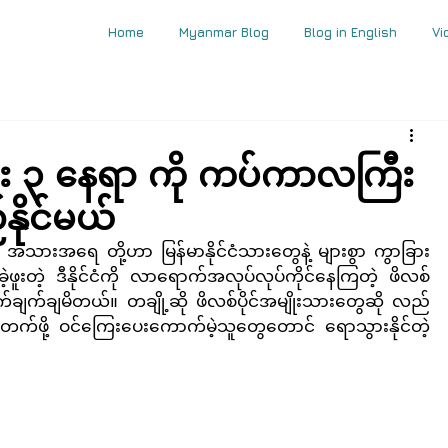
Home
Myanmar Blog
Blog in English
Vi
တန်း ၃ နေရာ ကို ကပ်ကာလကြီး
နိုင်မယ်
ာ၊ အသားအရေ တို့ဟာ မြန်မာနိုင်ငံသားတွေနဲ့ များစွာ ကွာခြား
ခဲ့ဖူးတဲ့ ဒီနိုင်ငံကို လာရောက်အလုပ်လုပ်ကိုင်နေကြတဲ့ ဖိလစ်
ောက်ချက်ချမိတယ်။ တချို့ဆို ဖိလစ်ပိုင်အမျိုးသားတွေဆို လည်
ဂုံတက်ဖို့ ဝင်ကြေးပေးကောက်မဲ့သူတွေတောင် ရောသွားနိုင်တဲ့