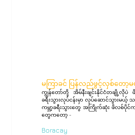
မကြာခင် ပြန်လည်ဖွင့်လှစ်တော့မယ့်
ကျွန်တော်တို့ အိမ်နီးချင်းနိုင်ငံတချို့လို
ခရီးသွားလုပ်ငန်းမှာ လုပ်ဆောင်သွားမယ့်
ကမ္ဘာ့ခရီးသွားတွေ အကြိုက်ဆုံး ဖိလစ်ပိုင်က
တွေကတော့ -
Boracay