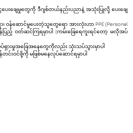
ေးချေမှုတွေကို ဒီဂျစ်တယ်နည်းပညာနဲ့ အသုံးပြုလို့ ပေးချေ
ဝန်ဆောင်မှုပေးတဲ့သူတွေရော အားလုံးဟာ PPE (Personal 
ိန်ပြည့် ဝတ်ဆင်ကြရမှာပါ (ကမ်းခြေရေကူးရင်တော့ မလိုအပ်
ပ်ရှားမှုအခြေအနေတွေကိုလည်း သုံးသပ်သွားမှာပါ
တင်းဝင်ဖို့ကို မဖြစ်မနေလုပ်ဆောင်ရမှာပါ