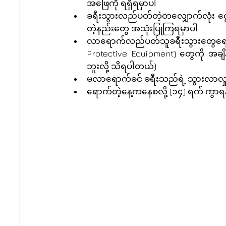
အဖြေကို ရရှိရမှာပါ
ခရီးသွားလည်ပတ်တဲ့တလျှောက်လုံး ငွေပ
တဲ့နည်းတွေ အသုံးပြုကြရမှာပါ
လာရောက်လည်ပတ်သူခရီးသွားတွေရော၊ 
Protective Equipment) တွေကို အချ
ဘူးလို့ သိရပါတယ်)
မလာရောက်ခင် ခရီးသည်ရဲ့ သွားလာလှု
ရောက်တဲ့နေ့ကနေစလို့ (၁၄) ရက် ကွာရန်