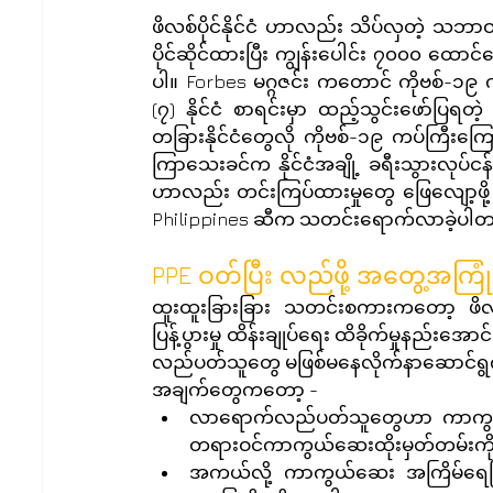
ဖိလစ်ပိုင်နိုင်ငံ ဟာလည်း သိပ်လှတဲ့ သဘာဝဝန်
ပိုင်ဆိုင်ထားပြီး ကျွန်းပေါင်း ၇၀၀၀ ထောင်ကျ
ပါ။ Forbes မဂ္ဂဇင်း ကတောင် ကိုဗစ်-၁၉ ကပ်
(၇) နိုင်ငံ စာရင်းမှာ ထည့်သွင်းဖော်ပြရ
တခြားနိုင်ငံတွေလို ကိုဗစ်-၁၉ ကပ်ကြီးက
ကြာသေးခင်က နိုင်ငံအချို့ ခရီးသွားလုပ်ငန်းတွေ 
ဟာလည်း တင်းကြပ်ထားမှုတွေ ဖြေလျော့ဖို့ 
Philippines ဆီက သတင်းရောက်လာခဲ့ပါ
PPE ဝတ်ပြီး လည်ဖို့ အတွေ့အကြု
ထူးထူးခြားခြား သတင်းစကားကတော့ ဖိလစ်ပို
ပြန့်ပွားမှု ထိန်းချုပ်ရေး ထိခိုက်မှုနည်း
လည်ပတ်သူတွေ မဖြစ်မနေလိုက်နာဆောင်ရွက်
အချက်တွေကတော့ -
လာရောက်လည်ပတ်သူတွေဟာ ကာကွယ်ဆေးကိ
တရားဝင်ကာကွယ်ဆေးထိုးမှတ်တမ်းကို
အကယ်လို့ ကာကွယ်ဆေး အကြိမ်ရေပြည့