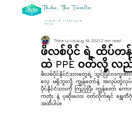
Thiha, The Traveller
Travel & Lifestyle
Blog
Thiha Lu Lin
Aug 19, 2021
2 min read
ဖိလစ်ပိုင် ရဲ့ ထိပ်
ထဲ PPE ဝတ်လို့ လည်
ဖိလစ်ပိုင်နိုင်ငံသားတွေရဲ့ သွင်ပြင်လက္ခဏ
လေ့ မရှိဘူးလို့ ကျွန်တော်နဲ့ အလုပ်တွဲလုပ်
ပိုင်နိုင်ငံသားကို ကြည့်ပြီး ကျွန်တော် က
ကတုံး နဲ့ ပုဆိုးလေး ဝတ်လိုက်ရင် ရွှေတိ
အထိပါပဲ။