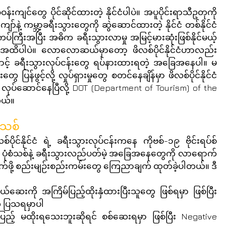
းကျင်တွေ ပိုင်ဆိုင်ထားတဲ့ နိုင်ငံပါပဲ။ အပူပိုင်းရာသီဥတုကို 
ော်နဲ့ ကမ္ဘာ့ခရီးသွားတွေကို ဆွဲဆောင်ထားတဲ့ နိုင်ငံ တစ်နိုင်ငံ
ကြီးအပြီး အဓိက ခရီးသွားလာမှု အမြင့်မားဆုံးဖြစ်နိုင်မယ့် 
တဲ့ အထိပါပဲ။ လောလောဆယ်မှာတော့ ဖိလစ်ပိုင်နိုင်ငံဟာလည်း 
ြောင့် ခရီးသွားလုပ်ငန်းတွေ ရပ်နားထားရတဲ့ အခြေအနေပါ။ မ
ပြန်ဖွင့်လို့ လှုပ်ရှားမှုတွေ စတင်နေချိန်မှာ ဖိလစ်ပိုင်နိုင်ငံ 
လုပ်ဆောင်နေပြီလို့ DOT (Department of Tourism) of the 
တယ်။
ံသစ်
င်နိုင်ငံ ရဲ့ ခရီးသွားလုပ်ငန်းကနေ ကိုဗစ်-၁၉ ဗိုင်းရပ်စ်
အောင် ပုံစံသစ်နဲ့ ခရီးသွားလည်ပတ်မဲ့ အခြေအနေတွေကို လာရောက်
ဖို့ စည်းမျဉ်းစည်းကမ်းတွေ ကြေညာချက် ထုတ်ခဲ့ပါတယ်။ ဒီ
ု အကြိမ်ပြည့်ထိုးနှံထားပြီးသူတွေ ဖြစ်ရမှာ ဖြစ်ပြီး 
 ပြသရမှာပါ
် မထိုးရသေးဘူးဆိုရင် စစ်ဆေးရမှာ ဖြစ်ပြီး Negative 