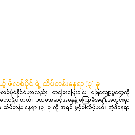
 ဖိလစ်ပိုင် ရဲ့ ထိပ်တန်းနေရာ (၃) ခု
ပဲ ဖိလစ်ပိုင်နိုင်ငံဟာလည်း တဖြေးဖြေးချင်း ဖြေလျော့မှုတွေကို 
 သဘောရှိပါတယ်။ ပထမအဆင့်အနေနဲ့ မကြာမီအချိန်အတွင်းမှာ 
 ထိပ်တန်း နေရာ (၃) ခု ကို အရင် ဖွင့်ပါလိမ့်မယ်။ အဲ့ဒီနေရာ