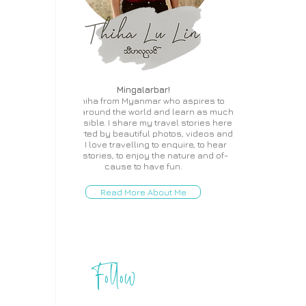
Mingalarbar!
I'm Thiha from Myanmar who aspires to
travel around the world and learn as much
as possible. I share my travel stories here
supported by beautiful photos, videos and
more. I love travelling to enquire, to hear
local stories, to enjoy the nature and of-
cause to have fun.
Read More About Me
Follow
THIHA