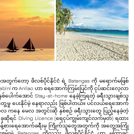
အတွက်တော့ ဖိလစ်ပိုင်နိုင်ငံ ရဲ့ Batangas ကို မရောက်မဖြစ် 
 Mabini က Anilao ဟာ ရေအောက်ကြမ်းပြင်ကို ငုပ်ဆင်းလေ့လာ
ှစ်ပေါက်အောင် Stay-at-home နေခဲ့ကြရတဲ့ ခရီးသွားချစ်သူ
တွေ့မှု ပေးနိုင်မဲ့ နေရာလည်း ဖြစ်ပါတယ်။ ပင်လယ်ရေအောက်
ဘာလ ကနေ မေလ အတွင်းဆို နှစ်စဉ် ခရီးသွားတွေ ပြည့်နေခဲ့တဲ့ 
်း ခုဆိုရင် Diving Licence (ရေငုပ်ကျွမ်းကျင်လက်မှတ်) ရထား
ု စွန့်စားရေအောက်ခရီးမှ ကြိုက်သူတွေအတွက်ကို အတွေ့အကြုံ
းစွမ်းမဲ့ Batangas ကိုလည်း ဖိလစ်ပိုင်နိုင်ငံ ဟာ မကြာခင် 