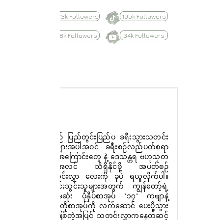
623k Followers
105k Followers
8.8k Followers
34k Followers
Subscribe
နေ့စဉ် ပြည်တွင်းပြည်ပ ခရီးသွားသတင်း
ထူးများအပါအဝင် ခရီးစဉ်လည်ပတ်စရာ
များအကြောင်းတွေ နဲ့ ဒေသန္တရ ဗဟုသုတ
အစုံအလင် သိရှိနိုင်ဖို့ အပတ်စဉ်
သတင်းလွှာ လေးကို ခုပဲ ရယူလိုက်ပါ။
စာရင်းသွင်းသူများအတွက် ကျွန်တော့်ရဲ့
ပထမဆုံး ပုံနှိပ်စာအုပ် "၁၇" ကဗျာနဲ့
ဝတ္ထုတိုစာအုပ်ကို လက်ဆောင် ပေးပို့သွား
မှာ ဖြစ်တဲ့အပြင် သတင်းလွှာကနေတဆင့်