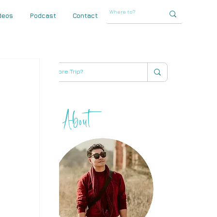
deos
Podcast
Contact
About
THIHA