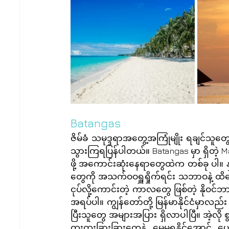
Batangas
ဇိမ်ခံ သမုဒ္ဒရာအတွေ့အကြုံမျိုး ရချင်သူတွေ
သွားကြရပြန်ပါတယ်။ Batangas မှာ ရှိတဲ့
ဖို့ အကောင်းဆုံးနေရာတွေထဲက တစ်ခု ပါ။ န
တွေကို အသက်ဝဝရှူရှိုက်ရင်း သဘာဝနဲ့ ထိ
ငုပ်လို့ကောင်းတဲ့ ကာလတွေ ဖြစ်တဲ့ နိုဝင်
အရပ်ပါ။ ကျွန်တော်တို့ မြန်မာနိုင်ငံမှာလည
ပြီးသူတွေ အများအပြား ရှိလာပါပြီ။ အဲ့လိ
ထူးထူးခြားခြားတွေနဲ့ မေ့မရနိုင်အောင် ပေ