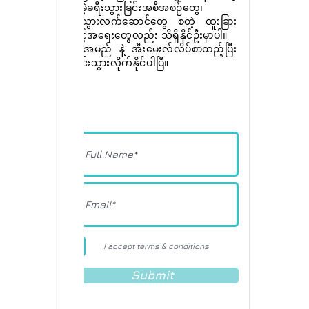
အခမဲ့ခရီးသွားခြင်းအစီအစဉ်တွေ၊
ခရီးသွားလက်ဆောင်တွေ စတဲ့ ထူးခြား
အခွင့်အရေးတွေလည်း သိရှိနိုင်ဦးမှာပါ။
ခုပဲ အမည် နဲ့ အီးမေးလ်လိပ်စာထည့်ပြီး
စာရင်းသွားလိုက်နိုင်ပါပြီ။
I accept terms & conditions
Submit