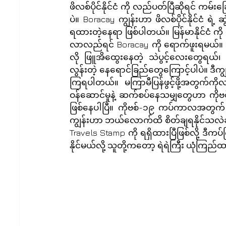
ဖိလစ်ပိုင်နိုင်ငံ ကို လည်ပတ်ပြီဆိုရင် ကမ်း
ပဲ။ Boracay ကျွန်းဟာ ဖိလစ်ပိုင်နိုင်ငံ
ရထားတဲ့နေရာ ဖြစ်ပါတယ်။ မြန်မာနိုင်ငံ ကို လ
လာလည်ရင် Boracay ကို ရောက်ဖူးရမယ်။ က
လို ဖြူအိထွေးနေတဲ့ သဲပွင့်လေးတွေရ
လွန်းတဲ့ နေရောင်ခြည်တွေကြောင့်ပါပဲ။ ဒီကျ
ကြရပါတယ်။ မကြာမီပြန်ဖွင့်ဖို့အတွက်ကိ
ဝန်ဆောင်မှုနဲ့ ဆက်စပ်နေသမျှတွေဟာ ကိ
ဖြစ်နေပါပြီ။ ကိုဗစ်-၁၉ ကပ်ကာလအတွက် ခရီး
ကျွန်းဟာ ဘယ်လောက်ထိ စိတ်ချရနိုင်သလဲဆိ
Travels Stamp ကို ရရှိထားပြီဖြစ်လို့ ဒီကပ်က
နိုင်မယ်လို့ သူတို့ကတော့ ရဲရဲကြီး ယုံကြည