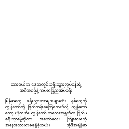
ထားဝယ်က ဒေသတွင်းခရီးသွားလုပ်ငန်းရဲ့
အစီအစဉ်နဲ့ ကမ်းခြေညအိပ်ခရီး
မြန်မာတွေ ခရီးသွားလာမှုအများဆုံး နှစ်တွေကို 
ကျွန်တော်တို့ ဖြတ်သန်းနေကြရတယ်လို့ ကျွန်တော်
တော့ ယုံတယ်။ ကျွန်တော် ကလေးအရွယ်က ပြည်ပ 
ခရီးသွားဖို့ဆိုတာ အတော်လေး ကြိုးစားရတဲ့ 
အနေအထားတစ်ခုရှိခဲ့တယ်။ အဲ့ဒီအချိန်မှာ 