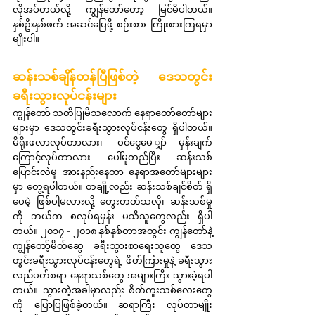
လိုအပ်တယ်လို့ ကျွန်တော်တော့ မြင်မိပါတယ်။ 
နှစ်ဦးနှစ်ဖက် အဆင်ပြေဖို့ စဉ်းစား ကြိုးစားကြရမှာ
မျိုးပါ။
ဆန်းသစ်ချိန်တန်ပြီဖြစ်တဲ့ ဒေသတွင်း
ခရီးသွားလုပ်ငန်းများ
ကျွန်တော် သတိပြုမိသလောက် နေရာတော်တော်များ
များမှာ ဒေသတွင်းခရီးသွားလုပ်ငန်းတွေ ရှိပါတယ်။ 
မိရိုးဖလာလုပ်တာလား၊ ဝင်ငွေမေ ျှာ်မှန်းချက်
ကြောင့်လုပ်တာလား ပေါ်မူတည်ပြီး ဆန်းသစ်
ပြောင်းလဲမှု အားနည်းနေတာ နေရာအတော်များများ
မှာ တွေ့ရပါတယ်။ တချို့လည်း ဆန်းသစ်ချင်စိတ် ရှိ
ပေမဲ့ ဖြစ်ပါ့မလားလို့ တွေးတတ်သလို၊ ဆန်းသစ်မှု
ကို ဘယ်က စလုပ်ရမှန်း မသိသူတွေလည်း ရှိပါ
တယ်။ ၂၀၁၇ - ၂၀၁၈ နှစ်နှစ်တာအတွင်း ကျွန်တော်နဲ့ 
ကျွန်တော့်မိတ်ဆွေ ခရီးသွားစာရေးသူတွေ ဒေသ
တွင်းခရီးသွားလုပ်ငန်းတွေရဲ့ ဖိတ်ကြားမှုနဲ့ ခရီးသွား
လည်ပတ်စရာ နေရာသစ်တွေ အများကြီး သွားခဲ့ရပါ
တယ်။ သွားတဲ့အခါမှာလည်း စိတ်ကူးသစ်လေးတွေ
ကို ပြောပြဖြစ်ခဲ့တယ်။ ဆရာကြီး လုပ်တာမျိုး