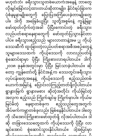
မဟုတ်ဘဲ၊ ခရီးသွားသူတစ်ယောက်အနေနဲ့ ဘာတွေ
လိုချင်မြော်လင့်ထားတယ်ဆိုတာမျိုး၊ နိုင်ငံရပ်ခြားက 
ပုံစံနမူနာမျိုးတွေကို ပြောပြအကြံပေးခဲ့တာမျိုးတွေ
ပါ။ ဒါကို အခြေခံယူပြီး သူတို့အစွမ်းနဲ့ ကွန့်မြူး
ဖော်ထုတ်လိုက်တဲ့အခါ ပိုပြီးကောင်းတဲ့ ခရီးသွား
လည်ပတ်စရာနေရာတွေကို ဖော်ထုတ်ပြသွားနိုင်တာ
ပါပဲ။ ခရီးသွားဧည့်သည် များလာတာနဲ့အမ ျှ ကိုယ့်
ဒေသဆီကိ ထူးခြားတဲ့လည်ပတ်စရာအစီအစဉ်တွေနဲ့ 
သူများဒေသထက် ကိုယ့်ဒေသကို လာလည်ပတ်ဖို့ 
စွဲဆောင်ရာမှာ ပိုပြီး ကြိုးစားလာရပါတယ်။ ဒါကို 
၂၀၁၈ ခုနှစ်အတွင်းမှာ ပိုပြီး မြင်သာခဲ့ပါတယ်။ ဆို
တော့ ကျွန်တော်တို့ နိုင်ငံအနှံ့က ဒေသတွင်းခရီးသွား
လုပ်ငန်းတွေအနေနဲ့ ကိုယ့်ဒေသကို ဧည့်သည်တစ်
ယောက်အမြင်နဲ့ ပြောင်းလဲကြည့်တတ်ဖို့လိုပါတယ်။ 
ရွာနွားမြက် ရွာနားမစား ဆိုတဲ့အတိုင်း ကိုယ်မြင်တဲ့ 
အလှက ဧည့်သည် ကြိုက်ချင်မှ ကြိုက်မှာပါ။ ကိုယ်မ
မြင်မိတဲ့ နေရာတစ်ခုက ဧည့်သည်တွေအတွက် 
အိပ်မက်ကမ္ဘာတစ်ခုလည်း ဖြစ်နေနိုင်ပါတယ်။ ဒါတွေ
ကို သိအောင်ကြိုးစားဖော်ထုတ်ဖို့ လိုအပ်ပါတယ်။ ဒါ
ဆို တခြားဒေသတွေထက် ကိုယ့်ဒေသကို ပိုပြီး လာ
ချင်အောင် စွဲဆောင်သွားနိုင်ပါတယ်။ ဒါ့အပြင်မှာ 
ကိုယ့်ဒေသတွင်းမှာကိုပဲ အချင်းချင်း သူ့ထက်သူ ပို