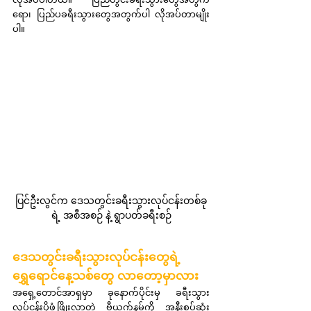
ရော၊ ပြည်ပခရီးသွားတွေအတွက်ပါ လိုအပ်တာမျိုး
ပါ။
ပြင်ဦးလွင်က ဒေသတွင်းခရီးသွားလုပ်ငန်းတစ်ခု
ရဲ့ အစီအစဉ် နဲ့ ရွာပတ်ခရီးစဉ်
ဒေသတွင်းခရီးသွားလုပ်ငန်းတွေရဲ့ 
ရွှေရောင်နေ့သစ်တွေ လာတော့မှာလား
အရှေ့တောင်အာရှမှာ ခုနောက်ပိုင်းမှ ခရီးသွား
လုပ်ငန်းပိုဖွံ့ဖြိုးလာတဲ့ ဗီယက်နမ်ကို အနီးစပ်ဆုံး