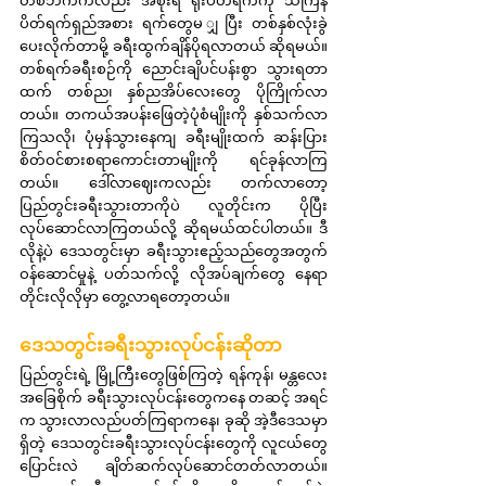
တစ်ဘက်ကလည်း အစိုးရ ရုံးပိတ်ရက်ကို သင်္ကြန်
ပိတ်ရက်ရှည်အစား ရက်တွေမ ျှပြီး တစ်နှစ်လုံးခွဲ
ပေးလိုက်တာမို့ ခရီးထွက်ချိန်ပိုရလာတယ် ဆိုရမယ်။ 
တစ်ရက်ခရီးစဉ်ကို ညောင်းချိပင်ပန်းစွာ သွားရတာ
ထက် တစ်ည၊ နှစ်ညအိပ်လေးတွေ ပိုကြိုက်လာ
တယ်။ တကယ်အပန်းဖြေတဲ့ပုံစံမျိုးကို နှစ်သက်လာ
ကြသလို၊ ပုံမှန်သွားနေကျ ခရီးမျိုးထက် ဆန်းပြား
စိတ်ဝင်စားစရာကောင်းတာမျိုးကို ရင်ခုန်လာကြ
တယ်။ ဒေါ်လာဈေးကလည်း တက်လာတော့ 
ပြည်တွင်းခရီးသွားတာကိုပဲ လူတိုင်းက ပိုပြီး 
လုပ်ဆောင်လာကြတယ်လို့ ဆိုရမယ်ထင်ပါတယ်။ ဒီ
လိုနဲ့ပဲ ဒေသတွင်းမှာ ခရီးသွားဧည့်သည်တွေအတွက် 
ဝန်ဆောင်မှုနဲ့ ပတ်သက်လို့ လိုအပ်ချက်တွေ နေရာ
တိုင်းလိုလိုမှာ တွေ့လာရတော့တယ်။
ဒေသတွင်းခရီးသွားလုပ်ငန်းဆိုတာ
ပြည်တွင်းရဲ့ မြို့ကြီးတွေဖြစ်ကြတဲ့ ရန်ကုန်၊ မန္တလေး 
အခြေစိုက် ခရီးသွားလုပ်ငန်းတွေကနေ တဆင့် အရင်
က သွားလာလည်ပတ်ကြရာကနေ၊ ခုဆို အဲ့ဒီဒေသမှာ
ရှိတဲ့ ဒေသတွင်းခရီးသွားလုပ်ငန်းတွေကို လူငယ်တွေ 
ပြောင်းလဲ ချိတ်ဆက်လုပ်ဆောင်တတ်လာတယ်။ 