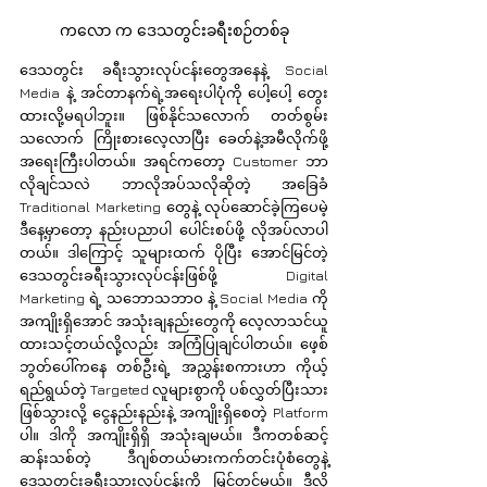
ကလော က ဒေသတွင်းခရီးစဉ်တစ်ခု
ဒေသတွင်း ခရီးသွားလုပ်ငန်းတွေအနေနဲ့ Social 
Media နဲ့ အင်တာနက်ရဲ့အရေးပါပုံကို ပေါ့ပေါ့ တွေး
ထားလို့မရပါဘူး။ ဖြစ်နိုင်သလောက် တတ်စွမ်း
သလောက် ကြိုးစားလေ့လာပြီး ခေတ်နဲ့အမီလိုက်ဖို့ 
အရေးကြီးပါတယ်။ အရင်ကတော့ Customer ဘာ
လိုချင်သလဲ ဘာလိုအပ်သလိုဆိုတဲ့ အခြေခံ 
Traditional Marketing တွေနဲ့ လုပ်ဆောင်ခဲ့ကြပေမဲ့ 
ဒီနေ့မှာတော့ နည်းပညာပါ ပေါင်းစပ်ဖို့ လိုအပ်လာပါ
တယ်။ ဒါကြောင့် သူများထက် ပိုပြီး အောင်မြင်တဲ့ 
ဒေသတွင်းခရီးသွားလုပ်ငန်းဖြစ်ဖို့ Digital 
Marketing ရဲ့ သဘောသဘာဝ နဲ့ Social Media ကို 
အကျိုးရှိအောင် အသုံးချနည်းတွေကို လေ့လာသင်ယူ
ထားသင့်တယ်လို့လည်း အကြံပြုချင်ပါတယ်။ ဖေ့စ်
ဘွတ်ပေါ်ကနေ တစ်ဦးရဲ့ အညွှန်းစကားဟာ ကိုယ့်
ရည်ရွယ်တဲ့ Targeted လူများစွာကို ပစ်လွှတ်ပြီးသား 
ဖြစ်သွားလို့ ငွေနည်းနည်းနဲ့ အကျိုးရှိစေတဲ့ Platform 
ပါ။ ဒါကို အကျိုးရှိရှိ အသုံးချမယ်။ ဒီကတစ်ဆင့် 
ဆန်းသစ်တဲ့ ဒီဂျစ်တယ်မားကက်တင်းပုံစံတွေနဲ့ 
ဒေသတွင်းခရီးသွားလုပ်ငန်းကို မြှင့်တင်မယ်။ ဒီလို