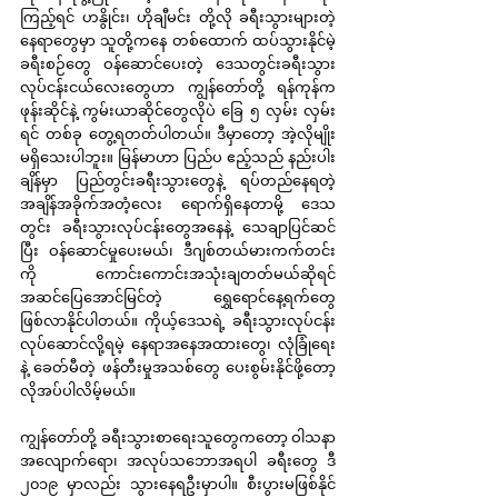
ကြည့်ရင် ဟနွိုင်း၊ ဟိုချီမင်း တို့လို ခရီးသွားများတဲ့
နေရာတွေမှာ သူတို့ကနေ တစ်ထောက် ထပ်သွားနိုင်မဲ့ 
ခရီးစဉ်တွေ ဝန်ဆောင်ပေးတဲ့ ဒေသတွင်းခရီးသွား
လုပ်ငန်းငယ်လေးတွေဟာ ကျွန်တော်တို့ ရန်ကုန်က 
ဖုန်းဆိုင်နဲ့ ကွမ်းယာဆိုင်တွေလိုပဲ ခြေ ၅ လှမ်း လှမ်း
ရင် တစ်ခု တွေ့ရတတ်ပါတယ်။ ဒီမှာတော့ အဲ့လိုမျိုး 
မရှိသေးပါဘူး။ မြန်မာဟာ ပြည်ပ ဧည့်သည် နည်းပါး
ချိန်မှာ ပြည်တွင်းခရီးသွားတွေနဲ့ ရပ်တည်နေရတဲ့ 
အချိန်အခိုက်အတံ့လေး ရောက်ရှိနေတာမို့ ဒေသ
တွင်း ခရီးသွားလုပ်ငန်းတွေအနေနဲ့ သေချာပြင်ဆင်
ပြီး ဝန်ဆောင်မှုပေးမယ်၊ ဒီဂျစ်တယ်မားကက်တင်း
ကို ကောင်းကောင်းအသုံးချတတ်မယ်ဆိုရင် 
အဆင်ပြေအောင်မြင်တဲ့ ရွှေရောင်နေ့ရက်တွေ 
ဖြစ်လာနိုင်ပါတယ်။ ကိုယ့်ဒေသရဲ့ ခရီးသွားလုပ်ငန်း
လုပ်ဆောင်လို့ရမဲ့ နေရာအနေအထားတွေ၊ လုံခြုံရေး 
နဲ့ ခေတ်မီတဲ့ ဖန်တီးမှုအသစ်တွေ ပေးစွမ်းနိုင်ဖို့တော့ 
လိုအပ်ပါလိမ့်မယ်။
ကျွန်တော်တို့ ခရီးသွားစာရေးသူတွေကတော့ ဝါသနာ
အလျောက်ရော၊ အလုပ်သဘောအရပါ ခရီးတွေ ဒီ 
၂၀၁၉ မှာလည်း သွားနေရဦးမှာပါ။ စီးပွားမဖြစ်နိုင်