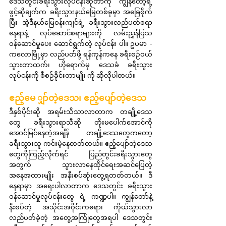
ဒေသတွင်းခရီးသွားလုပ်ငန်းဆိုတာကို ကျွန်တော့်ရဲ့ 
ဖွင့်ဆိုချက်က ခရီးသွားနယ်မြေတစ်ခုမှာ အခြေစိုက်
ပြီး အဲ့ဒီနယ်မြေဝန်းကျင်ရဲ့ ခရီးသွားလည်ပတ်စရာ
နေရာနဲ့ လုပ်ဆောင်စရာများကို လမ်းညွှန်ပြသ
ဝန်ဆောင်မှုပေး ဆောင်ရွက်တဲ့ လုပ်ငန်း ပါ။ ဥပမာ - 
ကလောမြို့မှာ လည်ပတ်ဖို့ ရန်ကုန်ကနေ ခရီးစဉ်ဝယ်
သွားတာထက်၊ ဟိုရောက်မှ ဒေသခံ ခရီးသွား
လုပ်ငန်းကို စီစဉ်ခိုင်းတာမျိုး ကို ဆိုလိုပါတယ်။
ဧည့်မေ ျှာ်တဲ့ဒေသ၊ ဧည့်ပျော်တဲ့ဒေသ
ဒီနှစ်ပိုင်းဆို အရမ်းသိသာလာတာက တချို့ဒေသ
တွေ ခရီးသွားရာသီဆို တိုးမပေါက်အောင်ကို 
အောင်မြင်နေတဲ့အချိန် တချို့ဒေသတွေကတော့ 
ခရီးသွားသူ ကင်းမဲ့နေတတ်တယ်။ ဧည့်ပျော်တဲ့ဒေသ
တွေကိုကြည့်လိုက်ရင် ပြည်တွင်းခရီးသွားတွေ 
အတွက် သွားလာနေထိုင်ရေးအဆင်ပြေတဲ့
အနေအထားမျိုး အနီးစပ်ဆုံးတွေ့ရတတ်တယ်။ ဒီ
နေရာမှာ အရေးပါလာတာက ဒေသတွင်း ခရီးသွား
ဝန်ဆောင်မှုလုပ်ငန်းတွေ ရဲ့ ကဏ္ဍပါ။ ကျွန်တော်နဲ့ 
နီးစပ်တဲ့ အသိုင်းအဝိုင်းကရော၊ ကိုယ်သွားလာ
လည်ပတ်ခဲ့တဲ့ အတွေ့အကြုံတွေအရပါ ဒေသတွင်း