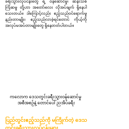
ခရီးသွားလုပ်ငန်းတွေ ရဲ့ ဝန်ဆောင်မှု၊ ဆန်းသစ်
ကြံဆမှု တို့ဟာ အတော်လေး လိုအပ်ချက် ရှိနေပါ
သေးတယ်။ ဒါကြောင့်လည်း ဧည့်သည်ဝင်ရောက်မှု
နည်းတာမျိုး၊ ဧည့်သည်လာခဲ့ရင်တောင် ကိုယ့်ကို 
အလုပ်မအပ်တာမျိုးတွေ ရှိနေတတ်ပါတယ်။ 
ကလောက ဒေသတွင်းခရီးသွားဝန်ဆောင်မှု 
အစီအစဉ်နဲ့ တောင်ပေါ် ညအိပ်ခရီး
ပြည်တွင်းဧည့်သည်ကို မကြိုက်တဲ့ ဒေသ
တွင်းခရီးသွားလုပ်ငန်းများ