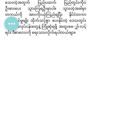
သေးတဲ့အတွက် ပြည်ပထက် ပြည်တွင်းကိုပဲ 
ဦးစားပေး သွားကြရဦးမှာပါ။ သွားတဲ့အခါမှာ 
တကယ်ကို အားကိုးယုံကြည်ရပြီး နိုင်ငံတကာ
ဝန်ဆောင်မှုမျိုး ထိုက်သင့်စွာ ပေးနိုင်တဲ့ ဒေသတွင်း
ခရီးသွားလုပ်ငန်းတွေနဲ့ ကြုံဆုံရဖို့ အထူးမေ ျှာ်လင့်
ရင်း ဒီစာလေးကို ရေးသားလိုက်ရပါတယ်ဗျာ။
အားလုံးပဲ အစဉ်ဘေးကင်းလုံခြုံ ကျန်းမာပြည့်စုံ 
ပျော်ရွှင်စွာ ခရီးသွားနိုင်ကြပါစေ။
သီဟလုလင် (Thiha, the Traveller)
FYI
Myanmar Blog
See All
Related Posts