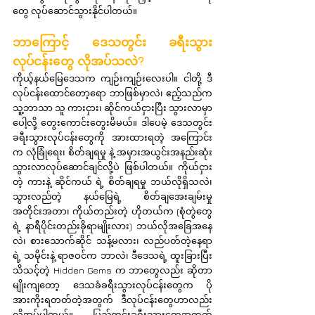
တွေ လုပ်ဆောင်သွားနိုင်ပါတယ်။
ဘာကြောင့် ဒေသတွင်း ခရီးသွား
လုပ်ငန်းတွေ လိုအပ်သလဲ?
ကိုယ့်နယ်မြေဒေသက ကျဉ်းကျဉ်းလေးပါ။ ငါတို့ ဒီ
လုပ်ငန်းထောင်တော့ရော ဘာဖြစ်မှာလဲ၊ ဧည့်သည်က 
သူ့ဘာသာ သူ ကားငှား၊ ဆိုင်ကယ်ငှားပြီး သွားလာမှာ
ပေါ့လို့ တွေးကောင်းတွေးမိမယ်။ ဒါပေမဲ့ ဒေသတွင်း
ခရီးသွားလုပ်ငန်းတွေကို အားထားရတဲ့ အကြောင်း
က လုံခြုံရေး၊ စိတ်ချရမှု နဲ့ အမှားအယွင်းအနည်းဆုံး 
သွားလာလုပ်ဆောင်ချင်လို့ပဲ ဖြစ်ပါတယ်။ ကိုယ်ငှား
တဲ့ ကားနဲ့ ဆိုင်ကယ် ရဲ့ စိတ်ချရမှု ဘယ်လိုရှိသလဲ၊ 
သွားလည်တဲ့ နယ်မြေရဲ့ စိတ်ချအေးချမ်းမှု
အတိုင်းအတာ၊ ကိုယ်တည်းတဲ့ ဟိုတယ်က (စုံတွဲတွေ
ရဲ့ နာရီပိုင်းတည်းခိုရာမျိုးလား) ဘယ်လိုအခြေအနေ
လဲ၊ စားသောက်ဆိုင် သန့်မလား၊ လည်ပတ်တဲ့နေရာ
ရဲ့ သမိုင်းနဲ့ ရာဇဝင်က ဘာလဲ၊ ဒီဒေသရဲ့ ထူးခြားပြီး
သိသင့်တဲ့ Hidden Gems က ဘာတွေလည်း ဆိုတာ
မျိုးကျတော့ ဒေသခံခရီးသွားလုပ်ငန်းတွေက ပို
အားကိုးရတတ်တဲ့အတွက် ဒီလုပ်ငန်းတွေဟာလည်း 
လိုအပ်ပါတယ်။ ပြည်တွင်းခရီးသွားတွေအတွက်