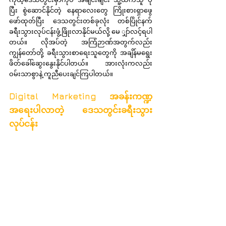
ပြီး စွဲဆောင်နိုင်တဲ့ နေရာလေးတွေ ကြိုးစားရှာဖွေ
ဖော်ထုတ်ပြီး ဒေသတွင်းတစ်ခုလုံး တစ်ပြိုင်နက် 
ခရီးသွားလုပ်ငန်းဖွံ့ဖြိုးလာနိုင်မယ်လို့ မေ ျှာ်လင့်ရပါ
တယ်။ လိုအပ်တဲ့ အကြံဉာဏ်အတွက်လည်း 
ကျွန်တော်တို့ ခရီးသွားစာရေးသူတွေကို အချိန်မရွေး 
ဖိတ်ခေါ်ဆွေးနွေးနိုင်ပါတယ်။ အားလုံးကလည်း 
ဝမ်းသာစွာနဲ့ ကူညီပေးချင်ကြပါတယ်။
Digital Marketing အခန်းကဏ္ဍ 
အရေးပါလာတဲ့ ဒေသတွင်းခရီးသွား
လုပ်ငန်း