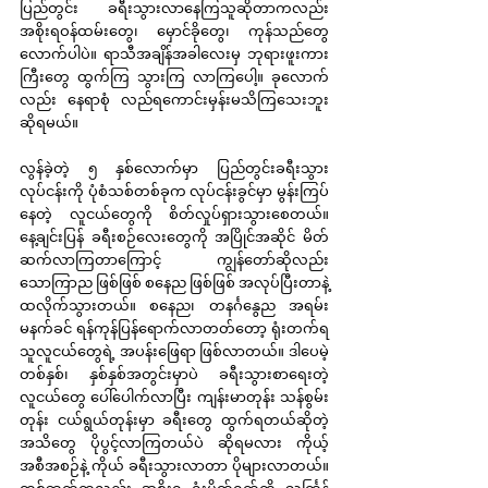
ပြည်တွင်း ခရီးသွားလာနေကြသူဆိုတာကလည်း 
အစိုးရဝန်ထမ်းတွေ၊ မှောင်ခိုတွေ၊ ကုန်သည်တွေ 
လောက်ပါပဲ။ ရာသီအချိန်အခါလေးမှ ဘုရားဖူးကား
ကြီးတွေ ထွက်ကြ သွားကြ လာကြပေါ့။ ခုလောက်
လည်း နေရာစုံ လည်ရကောင်းမှန်းမသိကြသေးဘူး
ဆိုရမယ်။
လွန်ခဲ့တဲ့ ၅ နှစ်လောက်မှာ ပြည်တွင်းခရီးသွား
လုပ်ငန်းကို ပုံစံသစ်တစ်ခုက လုပ်ငန်းခွင်မှာ မွန်းကြပ်
နေတဲ့ လူငယ်တွေကို စိတ်လှုပ်ရှားသွားစေတယ်။ 
နေ့ချင်းပြန် ခရီးစဉ်လေးတွေကို အပြိုင်အဆိုင် မိတ်
ဆက်လာကြတာကြောင့် ကျွန်တော်ဆိုလည်း 
သောကြာည ဖြစ်ဖြစ် စနေည ဖြစ်ဖြစ် အလုပ်ပြီးတာနဲ့ 
ထလိုက်သွားတယ်။ စနေည၊ တနင်္ဂနွေည အရမ်း
မနက်ခင် ရန်ကုန်ပြန်ရောက်လာတတ်တော့ ရုံးတက်ရ
သူလူငယ်တွေရဲ့ အပန်းဖြေရာ ဖြစ်လာတယ်။ ဒါပေမဲ့ 
တစ်နှစ်၊ နှစ်နှစ်အတွင်းမှာပဲ ခရီးသွားစာရေးတဲ့ 
လူငယ်တွေ ပေါ်ပေါက်လာပြီး ကျန်းမာတုန်း သန်စွမ်း
တုန်း ငယ်ရွယ်တုန်းမှာ ခရီးတွေ ထွက်ရတယ်ဆိုတဲ့ 
အသိတွေ ပိုပွင့်လာကြတယ်ပဲ ဆိုရမလား ကိုယ့်
အစီအစဉ်နဲ့ ကိုယ် ခရီးသွားလာတာ ပိုများလာတယ်။ 