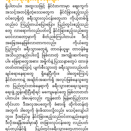
ရှိပါတယ်။ အထူးသဖြင့် နိုင်ငံတကာမှာ ဈေးကွက်
အသင့်အတင့်ရှိတဲ့ဒေသတွေက နိုင်ငံခြားဧည့်သည်
ဝင်လေ့ရှိတဲ့ ခရီးသွားလုပ်ငန်းတွေဟာ ကိုယ့်တစ်ဖို့
တည်းပဲ ကြည့်တယ်ပြောပြော၊ ပြည်တွင်းဧည့်သည်
တွေ လာရောက်လည်ပတ်လို့ နိုင်ငံခြားဧည့်သည်တွေ 
မဝင်လာတော့မှာကို စိတ်ညစ်ကြပါတယ်။ ဒီလို
အခြေအနေဖြစ်လာတာကလည်း ကိုယ်တွေ
ပြည်တွင်း ခရီးသွားတွေရဲ့ တာဝန်ယူမှု၊ တာဝန်ခံမှု 
အသိပညာနည်းပါးလို့ ဖြစ်လာတဲ့ အကျိုးဆက်တွေ
ပါ။ ခြေရာတွေအစား အမှိုက်နဲ့ ပြဿနာတွေပဲ ထားခဲ့
တတ်တာကြောင့် ပျက်စီးသွားတဲ့ ခရီးသွားလည်ပတ်
ချင်စရာနေရာတွေ ရှိနေပြီကိုး။ ဒါတွေကြောင့် 
နိုင်ငံတကာနဲ့ အချိတ်အဆက်ရှိ အလုပ်ဖြစ်နေသူတွေ
က ပြည်တွင်းတစ်နေရာကို ခရီးသွားစာရေးသူတွေ 
ရေးဖွဲ့ ညွှန်းဆိုပြီဆိုရင် မကျေမနပ်တွေ ဖြစ်လာတတ်
ပါတယ်။ ဒါပေမဲ့လည်း ကျွန်တော် မြန်မာပြည်သား
တိုင်းဟာ ဒီအလှအပတွေကို ခံစားဖို့ ထိုက်တန်တဲ့
အတွက် ဒါတွေကို ဖုံးဖိထားလို့လည်း မသင့်လျော်ပါ
ဘူး။ ဒီ့အပြင်မှ နိုင်ငံခြားဧည့်သည်ဝင်တာနည်းနေတဲ့ 
ဒီလိုအချိန်အခါမှာဆို တခြားလုပ်ငန်းတွေ လည်ပတ်
ရပ်တည်နိုင်ဖို့ ပြည်တွင်းခရီးသွားတွေဟာလည်း 