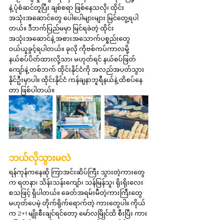
နဲ့ ပုံစံဆင်တူပြီး ချစ်စရာ ဖြစ်နေသလို၊ ထိုင်း
အသုံးအဆောင်တွေ ပေါပေါများများ မြင်တွေ့ရပါ
တယ်။ ဒီဘက်ပြည်မမှာ မြင်ရခဲတဲ့ ထိုင်း
အသုံးအဆောင်နဲ့ အစားအသောက်ပစ္စည်းတွေ 
ဝယ်ယူခွင့်ရပါတယ်။ ခုလို ကိုဗစ်ကပ်ကာလမို့ 
နယ်စပ်ပိတ်ထားလို့သာ၊ မဟုတ်ရင် နယ်စပ်ဖြတ်
ကျော်နဲ့ တစ်ဘက် ထိုင်းနိုင်ငံကို အလည်အပတ်သွား
နိုင်ဦးမှာပါ။ ထိုင်းနိုင်ငံ ကန်ချနာဘူရီနယ်နဲ့ ထိစပ်နေ
တာ ဖြစ်ပါတယ်။
ဘယ်လိုသွားမလဲ
ရန်ကုန်ကနေဆို ကြာအင်းဆိပ်ကြီး သွားတဲ့ကားတွေ
က ရတနာ၊ သိန်းသန်းကျော်၊ သန်မြန်သူ၊ ရိုးရိုးလေး 
စသဖြင့် ရှိပါတယ်။ ခေတ်အရမ်းမီတဲ့ကားကြီးတွေ 
မဟုတ်ပေမဲ့ တိုက်ရိုက်ရောက်တဲ့ ကားတွေပါ။ ကိုယ်
က 2+1 မျိုးစီးချင်ရင်တော့ မော်လမြိုင်ထိ စီးပြီး ကား