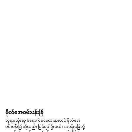
ဗိုလ်အေဝမ်းပန်းခြံ
ဘုရားသုံးဆူ မရောက်ခင်လေးနားတင် ဗိုလ်အေ
ဝမ်းပန်းခြံ ကိုလည်း မြင်ရပါဦးမယ်။ အပန်းဖြေလို့