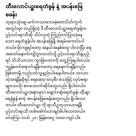
ထီးလောင်ယှူးရေတံခွန် နဲ့ အပန်းဖြေ
စခန်း
ဘုရားသုံးဆူ မက်ကသာဘေးမဲ့တောပိတ်ကွက်
အတွင်းမှာ တည်ရှိတဲ့ ဒီ ထီးလောင်ယှူးရေတံခွန်က 
ပွင့်လင်းရာသီဆို သိပ်လှတဲ့ ကြည်လင်ပြာလဲ့နေ
သော ရေတံခွန်ပါ။ အပန်းဖြေဖို့ အရမ်းကောင်းပါ
တယ်။ မိုးကျရင်တော့ အနယ်အနှစ်တွေ ပါလာပြီး ရေ
အတော်နောက်ကျိသွားတတ်လို့ ပွင့်လင်းရာသီနဲ့ယှဉ်
ရင် သိသိသာသာ ကွာခြားတာကို တွေ့ကြရပါတယ်။ 
ကျွန်တော်ရောက်ချိန်ကတော့ ရေနောက်ချိန်လည်း 
ဖြစ်တာမို့ လည်ပတ်သူနည်းပါးနေပါတယ်။ သာယာ
တဲ့အချိန်ဆိုရင် ရေဆော့၊ လှေစီး စသဖြင့် လုပ်စရာ
များသလို၊ စားသောက်ဆိုင်တွေလည်း ရှိပါတယ်။ 
ထီးလောင်ယှူးအနားမှာပဲ ချောင်းဆုံရေတံခွန်၊ ထီ့ချာ
ရေနံခွန် စတဲ့ အပန်းဖြေစခန်းတွေလည်း ရှိပါသေး
တယ်။ ထီးလောင်ယှူး ကို ရာသီဥတုသာယာချိန် 
ပွင့်လင်းရာသီ တစ်ခေါက်လာချင်မိပါသေးတယ်။ 
ဝင်ကြေး ဘတ် ၂၀ / မြန်မာငွေ ၁၀၀၀ ကျပ် ပါ။