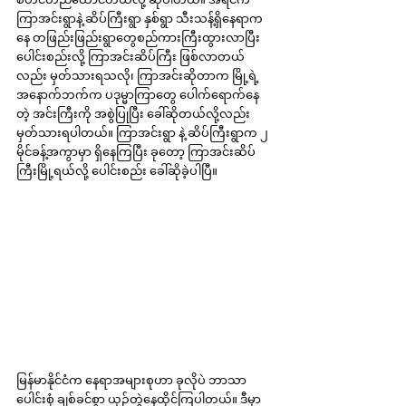
ကြာအင်းရွာနဲ့ ဆိပ်ကြီးရွာ နှစ်ရွာ သီးသန့်ရှိနေရာက
နေ တဖြည်းဖြည်းရွာတွေစည်ကားကြီးထွားလာပြီး 
ပေါင်းစည်းလို့ ကြာအင်းဆိပ်ကြီး ဖြစ်လာတယ်
လည်း မှတ်သားရသလို၊ ကြာအင်းဆိုတာက မြို့ရဲ့ 
အနောက်ဘက်က ပဒုမ္မာကြာတွေ ပေါက်ရောက်နေ
တဲ့ အင်းကြီးကို အစွဲပြုပြီး ခေါ်ဆိုတယ်လို့လည်း 
မှတ်သားရပါတယ်။ ကြာအင်းရွာ နဲ့ ဆိပ်ကြီးရွာက ၂ 
မိုင်ခန့်အကွာမှာ ရှိနေကြပြီး ခုတော့ ကြာအင်းဆိပ်
ကြီးမြို့ရယ်လို့ ပေါင်းစည်း ခေါ်ဆိုခဲ့ပါပြီ။
မြန်မာနိုင်ငံက နေရာအများစုဟာ ခုလိုပဲ ဘာသာ
ပေါင်းစုံ ချစ်ခင်စွာ ယှဉ်တွဲနေထိုင်ကြပါတယ်။ ဒီမှာ