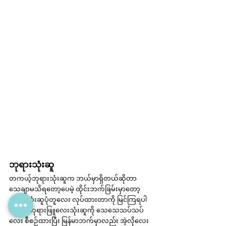
ဘုရားသုံးဆူ
တကယ့်ဘုရားသုံးဆူက ဘယ်မှာရှိတယ်ဆိုတာ 
သေချာမသိရတော့ပေမဲ့ ထိုင်းဘက်ခြမ်းမှာတော့ 
ဘုရားသုံးဆူပုံတူလေး လုပ်ထားတာကို မြင်ကြရပါ
တယ်။ ဘုရားဖြူလေးသုံးဆူကို သေသေသပ်သပ်
လေး စီစဉ်ထားပြီး မြန်မာဘက်မှာလည်း အဲ့လိုလေး 