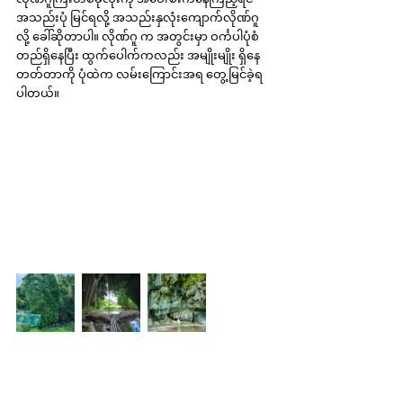
အသည်းပုံ မြင်ရလို့ အသည်းနှလုံးကျောက်လိုဏ်ဂူ
လို့ ခေါ်ဆိုတာပါ။ လိုဏ်ဂူ က အတွင်းမှာ ဝင်္ကပါပုံစံ 
တည်ရှိနေပြီး ထွက်ပေါက်ကလည်း အမျိုးမျိုး ရှိနေ
တတ်တာကို ပုံထဲက လမ်းကြောင်းအရ တွေ့မြင်ခဲ့ရ
ပါတယ်။