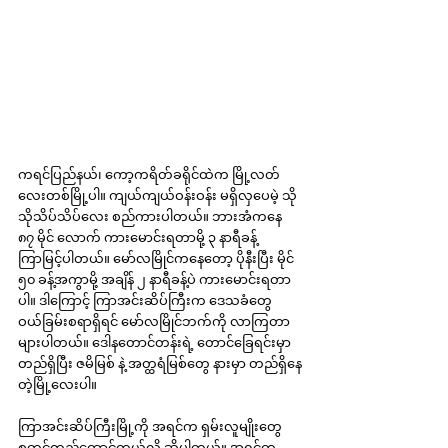
ကရင်ပြည်နယ်၊ ကော့ကရိတ်ခရိုင်ထဲက မြို့လတ်
လေးတစ်မြို့ပါ။ ကျယ်ကျယ်ဝန်းဝန်း မရှိလှပေမဲ့ သို
သိုသိပ်သိပ်လေး စည်ကားပါတယ်။ ဘားအံကနေ 
၈၇ မိုင် လောက် ကားမောင်းရတာမို့ ၃ နာရီခန့် 
ကြာမြင့်ပါတယ်။ မော်လမြိုင်ကနေတော့ ပိုနီးပြီး မိုင် 
၅၀ ခန့်အကွာမို့ အချိန် ၂ နာရီခန့်ပဲ ကားမောင်းရတာ
ပါ။ ဒါကြောင့် ကြာအင်းဆိပ်ကြီးက ဒေသခံတွေ 
ဝယ်ခြမ်းစရာရှိရင် မော်လမြိုင်ဘက်ကို လာကြတာ 
များပါတယ်။ ဒေါနတောင်တန်းရဲ့ တောင်ခြေရင်းမှာ 
တည်ရှိပြီး ဇမိမြစ် နဲ့ အတ္ထရံမြစ်တွေ နားမှာ တည်ရှိနေ
တဲ့မြို့လေးပါ။
ကြာအင်းဆိပ်ကြီးမြို့ကို အရင်က ရှမ်းလူမျိုးတွေ 
စတင်တည်ထောင်တယ်လို့ ဆိုပါတယ်။ အရင်က 