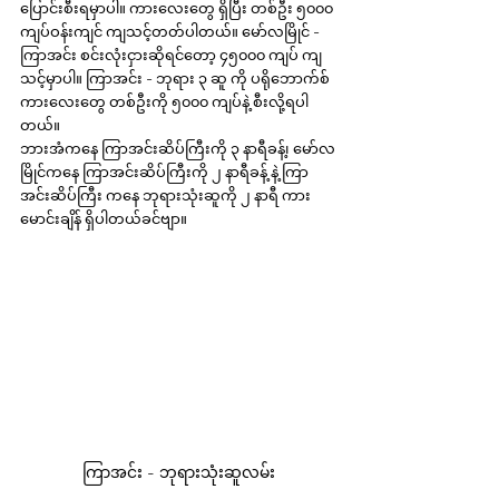
ပြောင်းစီးရမှာပါ။ ကားလေးတွေ ရှိပြီး တစ်ဦး ၅၀၀၀ 
ကျပ်ဝန်းကျင် ကျသင့်တတ်ပါတယ်။ မော်လမြိုင် - 
ကြာအင်း စင်းလုံးငှားဆိုရင်တော့ ၄၅၀၀၀ ကျပ် ကျ
သင့်မှာပါ။ ကြာအင်း - ဘုရား ၃ ဆူ ကို ပရိုဘောက်စ် 
ကားလေးတွေ တစ်ဦးကို ၅၀၀၀ ကျပ်နဲ့ စီးလို့ရပါ
တယ်။
ဘားအံကနေ ကြာအင်းဆိပ်ကြီးကို ၃ နာရီခန့်၊ မော်လ
မြိုင်ကနေ ကြာအင်းဆိပ်ကြီးကို ၂ နာရီခန့် နဲ့ ကြာ
အင်းဆိပ်ကြီး ကနေ ဘုရားသုံးဆူကို ၂ နာရီ ကား
မောင်းချိန် ရှိပါတယ်ခင်ဗျာ။
ကြာအင်း - ဘုရားသုံးဆူလမ်း