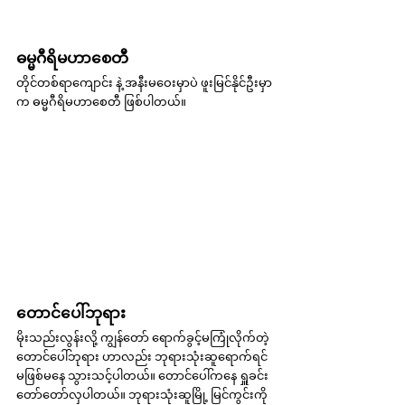
ဓမ္မဂီရိမဟာစေတီ
တိုင်တစ်ရာကျောင်း နဲ့ အနီးမဝေးမှာပဲ ဖူးမြင်နိုင်ဦးမှာ
က ဓမ္မဂီရိမဟာစေတီ ဖြစ်ပါတယ်။
တောင်ပေါ်ဘုရား
မိုးသည်းလွန်းလို့ ကျွန်တော် ရောက်ခွင့်မကြုံလိုက်တဲ့ 
တောင်ပေါ်ဘုရား ဟာလည်း ဘုရားသုံးဆူရောက်ရင် 
မဖြစ်မနေ သွားသင့်ပါတယ်။ တောင်ပေါ်ကနေ ရှူခင်း
တော်တော်လှပါတယ်။ ဘုရားသုံးဆူမြို့ မြင်ကွင်းကို 