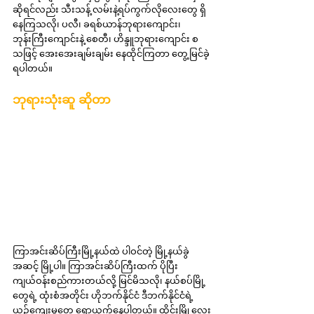
ဆိုရင်လည်း သီးသန့် လမ်းနဲ့ရပ်ကွက်လိုလေးတွေ ရှိ
နေကြသလို၊ ပလီ၊ ခရစ်ယာန်ဘုရားကျောင်း၊ 
ဘုန်းကြီးကျောင်းနဲ့ စေတီ၊ ဟိန္ဒူဘုရားကျောင်း စ
သဖြင့် အေးအေးချမ်းချမ်း နေထိုင်ကြတာ တွေ့မြင်ခဲ့
ရပါတယ်။
ဘုရားသုံးဆူ ဆိုတာ
ကြာအင်းဆိပ်ကြီးမြို့နယ်ထဲ ပါဝင်တဲ့ မြို့နယ်ခွဲ
အဆင့် မြို့ပါ။ ကြာအင်းဆိပ်ကြီးထက် ပိုပြီး 
ကျယ်ဝန်းစည်ကားတယ်လို့ မြင်မိသလို၊ နယ်စပ်မြို့
တွေရဲ့ ထုံးစံအတိုင်း ဟိုဘက်နိုင်ငံ ဒီဘက်နိုင်ငံရဲ့ 
ယဉ်ကျေးမှုတွေ ရောယှက်နေပါတယ်။ ထိုင်းမြို့လေး