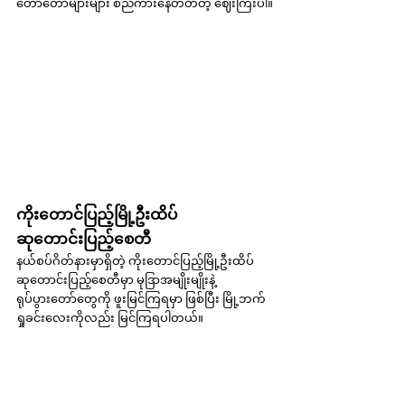
တော်တော်များများ စည်ကားနေတတ်တဲ့ ဈေးကြီးပါ။
ကိုးတောင်ပြည့်မြို့ဦးထိပ် 
ဆုတောင်းပြည့်စေတီ
နယ်စပ်ဂိတ်နားမှာရှိတဲ့ ကိုးတောင်ပြည့်မြို့ဦးထိပ် 
ဆုတောင်းပြည့်စေတီမှာ မုဒြာအမျိုးမျိုးနဲ့ 
ရုပ်ပွားတော်တွေကို ဖူးမြင်ကြရမှာ ဖြစ်ပြီး မြို့ဘက်
ရှုခင်းလေးကိုလည်း မြင်ကြရပါတယ်။