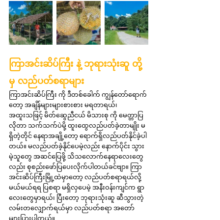
ကြာအင်းဆိပ်ကြီး နဲ့ ဘုရားသုံးဆူ တို့
မှ လည်ပတ်စရာများ
ကြာအင်းဆိပ်ကြီး ကို ဒီတစ်ခေါက် ကျွန်တော်ရောက်
တော့ အချိန်များများစားစား မရတာရယ်၊ 
အထူးသဖြင့် မိတ်ဆွေညီငယ် မိသားစု ကို မေတ္တာပြ
လိုတာ သက်သက်ပဲမို့ ထူးထွေလည်ပတ်ခဲ့တာမျိုး မ
ရှိတဲ့တိုင် နေရာအချို့တော့ ရောက်ရှိလည်ပတ်နိုင်ခဲ့ပါ
တယ်။ မလည်ပတ်ခဲ့နိုင်ပေမဲ့လည်း နောက်ပိုင်း သွား
မဲ့သူတွေ အဆင်ပြေဖို့ သိသလောက်နေရာလေးတွေ
လည်း စုစည်းဖော်ပြပေးလိုက်ပါတယ်ခင်ဗျာ။ ကြာ
အင်းဆိပ်ကြီးမြို့ထဲမှာတော့ လည်ပတ်စရာရယ်လို့ 
မယ်မယ်ရရ ပြစရာ မရှိလှပေမဲ့ အနီးဝန်းကျင်က ရွာ
လေးတွေမှာရယ်၊ ပြီးတော့ ဘုရားသုံးဆူ ဆီသွားတဲ့ 
လမ်းတလျှောက်ရယ်မှာ လည်ပတ်စရာ အတော်
များပြားပါတယ်။