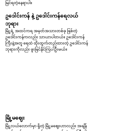
မြင်ရတဲ့နေရာပါ။
ဥဒေါင်းကန် နဲ့ ဥဒေါင်းကန်ရေလယ်
ဘုရား
မြို့ရဲ့ အထင်ကရ အမှတ်အသားတစ်ခု ဖြစ်တဲ့ 
ဥဒေါင်းကန်ကလည်း သာယာပါတယ်။ ဥဒေါင်းကန်
ကြီးနဲ့အတူ ရေထဲ ထိုးထွက်တည်ထားတဲ့ ဥဒေါင်းကန်
ဘုရားကိုလည်း ဖူးမြင်နိုင်ကြပါဦးမယ်။
မြို့မဈေး
မြို့လယ်လောက်မှာ ရှိတဲ့ မြို့မဈေးဟာလည်း အချိန်