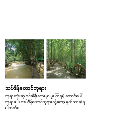
သပ်ဒိန်တောင်ဘုရား
ဘုရားသုံးဆူ ဝင်ခါနီးလေးမှာ ဖူးကြရမဲ့ တောင်ပေါ်
ဘုရားပါ။ သပ်ဒိန်တောင်ဘုရားလို့တော့ မှတ်သားခဲ့ရ
ပါတယ်။