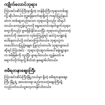
ကျိုက်လောင်ဘုရား
ကြာအင်းဆိပ်ကြီးမှာရှိတဲ့ တန်ခိုးကြီးဘုရားတစ်ဆူ
လို့ ဆိုပါတယ်။ ဗုဒ္ဓခြေတော်ရာရှိတဲ့ ကရင်ပြည်နယ်
ထဲက တစ်ဆူတည်းသော ဘုရားလို့လည်း သိရပါ
တယ်။ ကော့ဂွန်းဂူကလို ရှေးဟောင်းအုတ်ခွက်ဘုရား
တွေကိုလည်း ဖူးမြော်နိုင်သေးပြီး ဘုရားတည်ထားတဲ့
တောင်ကို အဝေးက လှမ်းကြည့်ရင် ဆင်ပုံသဏ္ဍာန်
ပေါ်နေတယ်လို့ တင်စားကြပါတယ်။ ဘုရားပွဲက 
တပေါင်းလပြည့်နေ့မှာ ပြုလုပ်တာပါ။ ဘုရားဖူးမယ်
ဆိုရင် ကြာအင်း - ဘုရားသုံးဆူလမ်းပေါ် ဓနုံးရွာနား
က ဇမိမြစ်ကို ကူးပြီး ဖူးရပါတယ်။ ကျွန်တော် မ
ရောက်လိုက်ရလို့ စိတ်ထဲ နှမျောမိပါတယ်။
ဇမိရတနာဈေးကြီး
ကြာအင်းဆိပ်ကြီးမြို့လယ်မှာ ရှိတဲ့ ဇမိရတနာဈေး
ကြီး မြို့ရဲ့ အားထားရာ စည်ကားတဲ့ဈေးကြီးမို့ 
လည်ပတ်ဝယ်ယူလေ့လာနိုင်ပါတယ်။