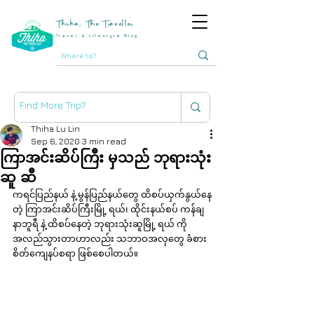
Thiha, The Traveller
Travel & Lifestyle Blog
Thiha Lu Lin
Sep 6, 2020
3 min read
ကြာအင်းဆိပ်ကြီး မှသည် ဘုရားသုံး
ဆူ ဆီ
ကရင်ပြည်နယ် နဲ့ မွန်ပြည်နယ်တွေ ထိစပ်ယှက်နွယ်နေ
တဲ့ ကြာအင်းဆိပ်ကြီးမြို့ ရယ်၊ ထိုင်းနယ်စပ် ကန်ချ
နာဘူရီ နဲ့ ထိစပ်နေတဲ့ ဘုရားသုံးဆူမြို့ ရယ် ကို 
အလည်သွားတာဟာလည်း သဘာဝအလှတွေ ခံစား
စိတ်ကျေနပ်စရာ ဖြစ်စေပါတယ်။