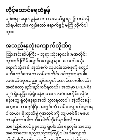
လိုင့်ထောင်ရေတံခွန်
ချစ်စရာ ရေတံခွန်လေးက ခလယ်ရွာမှာ ရှိတယ်လို့ 
သိရပါတယ်။ ကျွန်တော် ရောက်ခွင့် မကြုံလိုက်ပါ
ဘူး။
အသည်းနှလုံးကျောက်လိုဏ်ဂူ
ကြာအင်းဆိပ်ကြီး - ဘုရားသုံးဆူလမ်းမအတိုင်း
သွားရင် ကြိမ်ချောင်းကျေးရွာနား (လေးဝါဖလိုး) 
ရောက်တဲ့အခါ အုတ်စက် လုပ်ငန်းတစ်ခုကို တွေ့ပါ
မယ်။ အဲ့ဒီဘေးက လမ်းအတိုင်း ဝင်သွားရမှာပါ။ 
လမ်းထိပ်မှာလည်း ဆိုင်းဘုတ်ထောင်ထားပါတယ်။ 
အထဲတော့ နည်းနည်းဝင်ရတယ်။ အထဲမှာ DKBA ရုံး
ချုပ် ရှိနေပြီး အဲ့ရုံးဝန်းဘေးကလမ်းအတိုင်း လိုင်း
ခန်းတွေ ရှိတဲ့နေရာအထိ သွားရတာပါ။ အဲ့လိုင်းခန်း
တွေနား ကားရပ်ပြီး အတွင်းကို လမ်းလျှောက်သွားရ
ပါတယ်။ မိုးရာသီမို့ ဂူအတွင်းကို လျှပ်စစ်မီး မပေး
ဘဲ ရပ်ထားပါတယ်။ ဓါတ်လိုက်မှာစိုးလို့လား 
အကြောင်းတစ်ခုခုတော့ ရှိပါမယ်။ နွေတုန်းကတော့ 
အတော်လေး ဧည့်သည်လာကြပုံပါပဲ။ ဒီကျောက်
လိုဏ်ဂူကြီးတစ်ခုလုံးကို အပေါ်စီးကနေကြည့်ရင် 