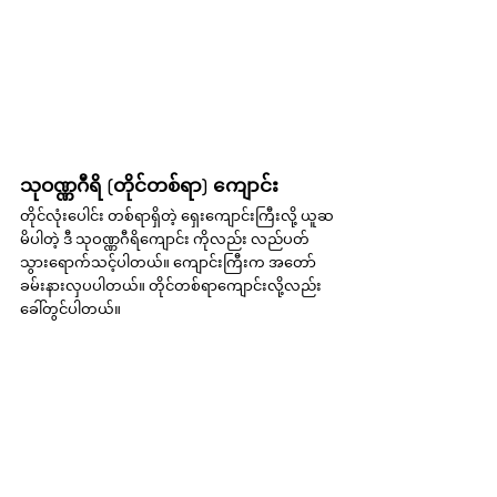
သုဝဏ္ဏဂီရိ (တိုင်တစ်ရာ) ကျောင်း
တိုင်လုံးပေါင်း တစ်ရာရှိတဲ့ ရှေးကျောင်းကြီးလို့ ယူဆ
မိပါတဲ့ ဒီ သုဝဏ္ဏဂီရိကျောင်း ကိုလည်း လည်ပတ်
သွားရောက်သင့်ပါတယ်။ ကျောင်းကြီးက အတော်
ခမ်းနားလှပပါတယ်။ တိုင်တစ်ရာကျောင်းလို့လည်း 
ခေါ်တွင်ပါတယ်။