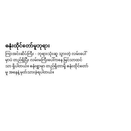
ဓနုံးထိုင်တော်မူဘုရား
ကြာအင်းဆိပ်ကြီး - ဘုရားသုံးဆူ သွားတဲ့ လမ်းပေါ်
မှာပဲ တည်ရှိပြီး လမ်းမကြီးပေါ်ကနေ မြင်သာထင်
သာ ရှိပါတယ်။ ဓနုံးရွာမှာ တည်ရှိတာမို့ ဓနုံးထိုင်တော်
မူ အနေနဲ့ မှတ်သားခဲ့ရပါတယ်။