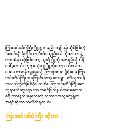
ကြာအင်းဆိပ်ကြီးမြို့ရဲ့ နာမည်ကျော်ဖုန်းဆိုင်ဖြစ်တဲ့ 
“နေဝင်းနီ” မိုဘိုင်း က မိတ်ဆွေညီငယ် ကိုအာကာ နဲ့ 
ဘားအံမှာ ဆုံဖြစ်တော့ သူတို့မြို့ကို အလည်လိုက်ဖို့ 
ခေါ်ခဲ့တယ်။ ဘုရားသုံးဆူမြို့ကိုတော့ ငယ်ငယ်က 
ဖေဖေ တာဝန်ကျခဲ့ဖူးလို့ ကြားဖူးနားဝ ရှိခဲ့ပေမဲ့ ကြာ
အင်းဆိပ်ကြီးအကြောင်းတော့ သေချာ မသိလှတာမို့ 
အလည်လိုက်ဖြစ်ခဲ့ပါတယ်။ ကြာအင်းဆိပ်ကြီးရော 
ဘုရားသုံးဆူရော ဟာ ကရင်ပြည်နယ်တစ်နေရာက 
ခရီးသွားနည်းနေသေးတဲ့ သဘာဝအလှတွေရှိရာ 
အရပ်ဆိုတာ သိလိုက်ရတယ်။
ကြာအင်းဆိပ်ကြီး ဆိုတာ