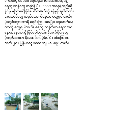
ကောင်းမဲ့ ချောင်း၊ ရေတံခွန်၊ စားသောက်ဆိုင်နဲ့ 
ရေကူးကန်တွေ တည်ရှိပြီး Resort အနေနဲ့ တည်းခို
နိုင်ဖို့ မကြာခင်ဖြစ်ပေါ်လာမယ်လို့ ခန့်မှန်းရပါတယ်။ 
အဆောင်တွေ တည်ဆောက်နေတာ တွေ့ရပါတယ်။ 
မိုးတွင်းသွားတာမို့ ရေစီးကြမ်းနေပြီး၊ ရေနောက်နေ
တာကို တွေ့ရပါတယ်။ ရေကူးကန်ထဲက ရေကအစ 
နောက်နေတာကို မြင်ရပါတယ်။ ဒီဘက်ပိုင်းတွေ 
မိုးကုန်လာတာ ပိုအဆင်ပြေမဲ့ပုံပါပဲ။ ဝင်ကြေးက 
ဘတ် ၂၀ / မြန်မာငွေ ၁၀၀၀ ကျပ် ပေးရပါတယ်။