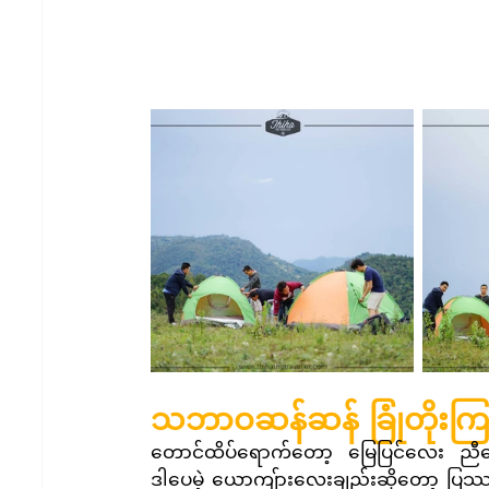
သဘာဝဆန်ဆန် ခြုံတိုးက
တောင်ထိပ်ရောက်တော့ မြေပြင်လေး ညီနေတာပ
ဒါပေမဲ့ ယောကျ်ားလေးချည်းဆိုတော့ ပြဿန