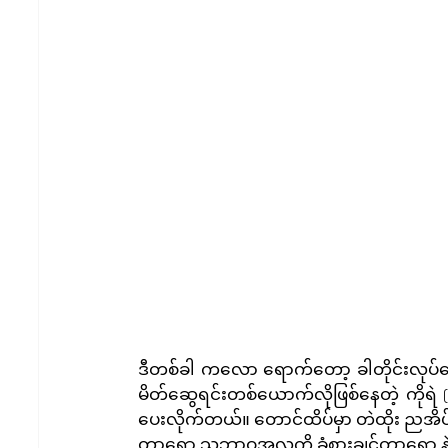
ဒီတစ်ခါ ကလော ရောက်တော့ ခါတိုင်းလုပ်န
မိတ်ဆွေရင်းတစ်ယောက်လိုဖြစ်နေတဲ့ ကိုရ
ပေးလိုက်တယ်။ တောင်ထိပ်မှာ တဲထိုး ညအိပ်ပ
တာရော သဘာဝအလှကို ခံစားချင်တာရော န