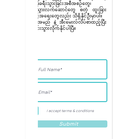
အခမဲ့ခရီးသွားခြင်းအစီအစဉ်တွေ၊
ခရီးသွားလက်ဆောင်တွေ စတဲ့ ထူးခြား
အခွင့်အရေးတွေလည်း သိရှိနိုင်ဦးမှာပါ။
ခုပဲ အမည် နဲ့ အီးမေးလ်လိပ်စာထည့်ပြီး
စာရင်းသွားလိုက်နိုင်ပါပြီ။
I accept terms & conditions
Submit