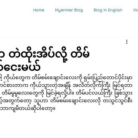
Home
Myanmar Blog
Blog in English
Vi
 တဲထိုးအိပ်လို့ တိမ်
ော်ငေးမယ်
ကိုယ်တွေက တိမ်စမ်းချောင်းလေးကို ရှမ်းပြည်တောင်ပိုင်းမှာ 
လို့ တင်စားတာက ကိုယ်သွားတဲ့အချိန် အလိတ်လိုက်ကြီး မြင်ရတာ
မ်မွမွလေးတွေကို မြင်ခဲ့ရလို့ပါ။ တိမ်ပင်လယ်ကြီး ဖြစ်သွား
ုယ့်အတွက်တော့ သူဟာ တိမ်စမ်းချောင်းလေးလို တသွင်သွင်စီး
သဘောကျမိတယ်ဆိုပါတော့။ 