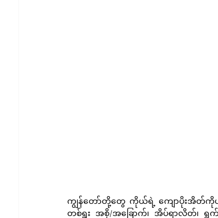
ကျွန်တော်တို့တွေ ကိုယ်ရဲ့ ကျောပိုးအိတ်ကို
တစ်ရှူး အစို/အခြောက်၊ အိပ်ရာလိတ်၊ ရွက