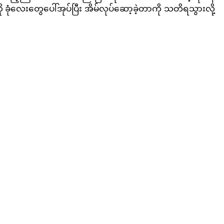
လေးတွေပေါ်အုပ်ပြီး အိမ်လုပ်ဆော့ခဲ့တာကို သတိရသွားလို့ 