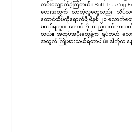
လမ်းလျှောက်ခဲ့ကြတယ်။ Soft Trekking Ex
လေးအတွက် လာတဲ့လူတွေလည်း သိပ်လမ်း
တောင်ထိပ်ကိုရောက်ဖို့ မိနစ် ၂၀ လောက်
မထင်ရဘူး။ တောင်ကို တည့်တက်တာထက် စ
တယ်။ အထုပ်အပိုးတွေနဲ့က ရှုပ်တယ် လေး
အတွက် ကြိုးစားသယ်ရတာပါပဲ။ ဒါကိုက နောက