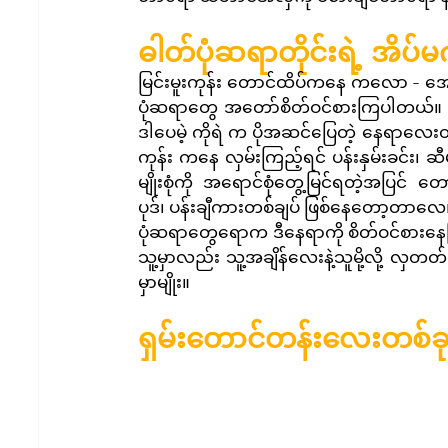
ဓါတ်ပုံဆရာတိုင်းရဲ့ အိပ်မက
မြင်းမူးကုန်း တောင်ထိပ်ကနေ ကလော - အောင်
ပုံဆရာတွေ အတော်စိတ်ဝင်စားကြပါတယ်။ ပထ
ဒါပေမဲ့ ကိုရဲ က ပိုအဆင်ပြေတဲ့ နေရာလေးတစ်
ကုန်း ကနေ လှမ်းကြည့်ရင် ပန်းနှမ်းခင်း၊ ဆ
မျိုးစုံကို အရောင်စုံတွေ့မြင်ရတဲ့အပြင်
ပုဒ်၊ ပန်းချီကားတစ်ချပ် ဖြစ်နေတော့တာ
ပုံဆရာတွေရောက ဒီနေရာကို စိတ်ဝင်စားန
သူ့မှာလည်း သူ့အချိန်လေးနဲ့သူမို့လို့ လှ
မှာမျိုး။
ရှမ်းတောင်တန်းလေးတစ်ခု