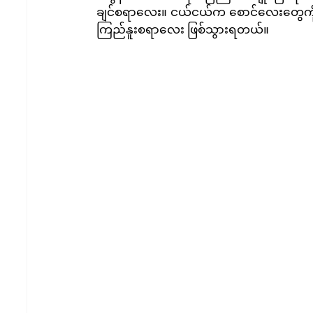
ချင်စရာလေး။ ငယ်ငယ်က စောင်လေးတွေကို ခုံ
ကြည်နူးစရာလေး ဖြစ်သွားရတယ်။