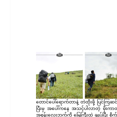
တောင်ပေါ်ရောက်တာနဲ့ တဲထိုးဖို့ ပြင်ကြ
ပြီးမှ အပေါ်ကနေ အသင့်ပါလာတဲ့ မိုးက
အစွန်းလေးဘက်ကို မြေကြီးထဲ ချုပ်ပြီး