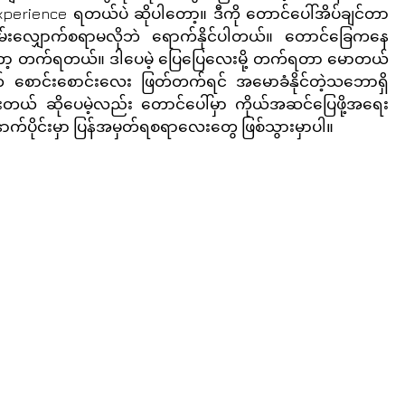
perience ရတယ်ပဲ ဆိုပါတော့။ ဒီကို တောင်ပေါ်အိပ်ချင်တာ
လျှောက်စရာမလိုဘဲ ရောက်နိုင်ပါတယ်။ တောင်ခြေကနေ 
တော့ တက်ရတယ်။ ဒါပေမဲ့ ပြေပြေလေးမို့ တက်ရတာ မောတယ် 
ောင်းစောင်းလေး ဖြတ်တက်ရင် အမောခံနိုင်တဲ့သဘောရှိ
တယ် ဆိုပေမဲ့လည်း တောင်ပေါ်မှာ ကိုယ်အဆင်ပြေဖို့အရေး
်ပိုင်းမှာ ပြန်အမှတ်ရစရာလေးတွေ ဖြစ်သွားမှာပါ။ 