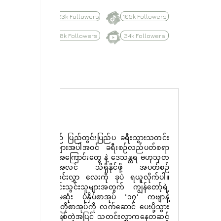
623k Followers
105k Followers
8.8k Followers
34k Followers
Subscribe
နေ့စဉ် ပြည်တွင်းပြည်ပ ခရီးသွားသတင်း
ထူးများအပါအဝင် ခရီးစဉ်လည်ပတ်စရာ
များအကြောင်းတွေ နဲ့ ဒေသန္တရ ဗဟုသုတ
အစုံအလင် သိရှိနိုင်ဖို့ အပတ်စဉ်
သတင်းလွှာ လေးကို ခုပဲ ရယူလိုက်ပါ။
စာရင်းသွင်းသူများအတွက် ကျွန်တော့်ရဲ့
ပထမဆုံး ပုံနှိပ်စာအုပ် "၁၇" ကဗျာနဲ့
ဝတ္ထုတိုစာအုပ်ကို လက်ဆောင် ပေးပို့သွား
မှာ ဖြစ်တဲ့အပြင် သတင်းလွှာကနေတဆင့်