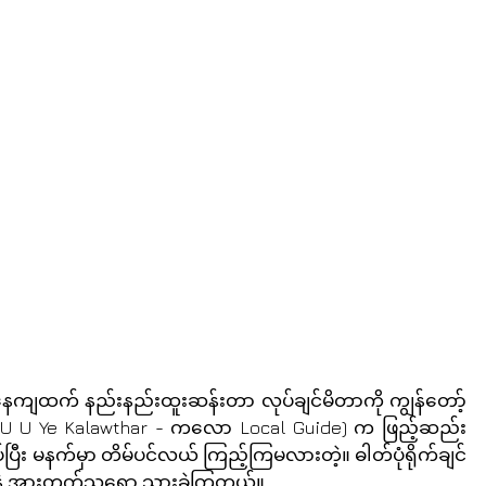
ေကျထက် နည်းနည်းထူးဆန်းတာ လုပ်ချင်မိတာကို ကျွန်တော့်
ဲ (U U Ye Kalawthar - ကလော Local Guide) က ဖြည့်ဆည်း
ြီး မနက်မှာ တိမ်ပင်လယ် ကြည့်ကြမလားတဲ့။ ဓါတ်ပုံရိုက်ချင်
ဲ့ အားတက်သရော သွားခဲ့ကြတယ်။