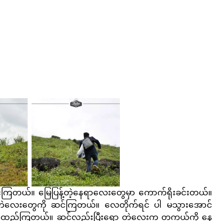
ဆင်ကြတယ်။ မြေပြန့်တဲ့နေရာလေးတွေမှာ ကောက်ရိုးခင်းတယ်။ 
ာတဲလေးတွေကို ဆင်ကြတယ်။ လေတိုက်ရင် ပါ မသွားအောင် 
 စိုက်ထည့်ကြတယ်။ ဆင်လည်းပြီးရော တဲလေးက တကယ့်ကို နေ