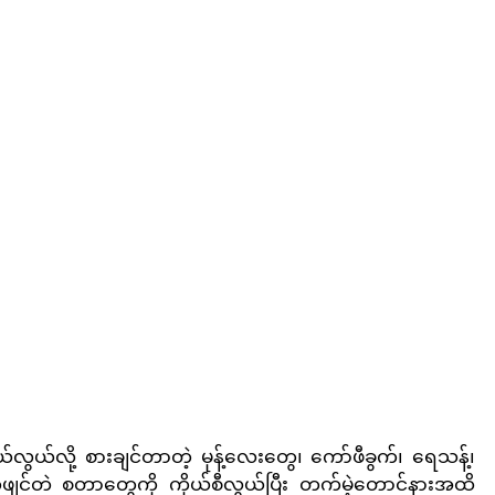
ယ်လွယ်လို့ စားချင်တာတဲ့ မုန့်လေးတွေ၊ ကော်ဖီခွက်၊ ရေသန့်၊ 
်ဖျင်တဲ စတာတွေကို ကိုယ်စီလွယ်ပြီး တက်မဲ့တောင်နားအထိ 