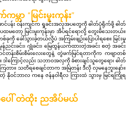
်ကမ္ဘာ “မြင်းမူးကုန်း”
ပန်း ဝန်းကျင်က ရှုခင်းအလှအပတွေကို ဓါတ်ပုံရိုက်ဖို့ ဓါတ်
မတော့ မြင်းမူးကုန်းမှာ အိပ်ရင်ရောလို့ တွေးမိသေးတယ်။ 
ခုကို ခေါ်သွားခဲ့တယ်လို့ပဲ အကြမ်းဖျဉ်းပြောပါရစေ။ မြင်းမူ
ီမုန်ညင်းခင်း၊ ဂျုံခင်း၊ မြေထွန်ယက်ထားတဲ့အခင်း စတဲ့ အခင်း
 တောင်တန်းစိမ်းစိမ်းလေးတွေနဲ့ တွဲဖက်မြင်ရတာကိုက ကဗျာတစ်
လေ။ ဒါကြောင့်လည်း သဘာဝအလှကို ခံစားချင်သူတွေရော၊ ဓါတ်
ေကြတာ။ သတိရစေချင်တာက အမြဲတန်း ဒီလို လှမနေဘူးနော်။ 
တတ်တဲ့ နိုဝင်ဘာလ ကနေ ဇန်နဝါရီလ ကြားထဲ သွားမှ မြင်ရကြုံရ
ပေါ် တဲထိုး ညအိပ်မယ်