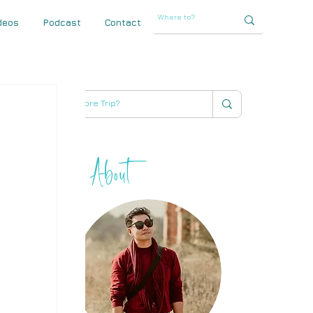
deos
Podcast
Contact
About
THIHA