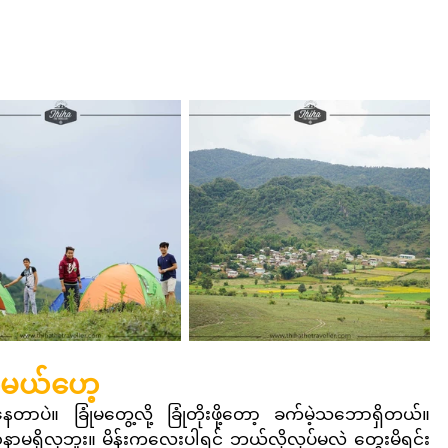
ြမယ်ဟေ့
ဲ။ ခြုံမတွေ့လို့ ခြုံတိုးဖို့တော့ ခက်မဲ့သဘောရှိတယ်။ 
ာမရှိလှဘူး။ မိန်းကလေးပါရင် ဘယ်လိုလုပ်မလဲ တွေးမိရင်း 