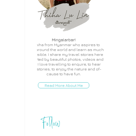
Mingalarbar!
I'm Thiha from Myanmar who aspires to
travel around the world and learn as much
as possible. I share my travel stories here
supported by beautiful photos, videos and
more. I love travelling to enquire, to hear
local stories, to enjoy the nature and of-
cause to have fun.
Read More About Me
Follow
THIHA