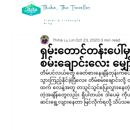
Thiha, The Traveller
Travel & Lifestyle
Blog
Thiha Lu Lin
Oct 23, 2020
3 min read
ရှမ်းတောင်တန်းပေါ်မှာ
စမ်းချောင်းလေး မျှ
တိမ်ပင်လယ်တွေ ခေတ်စားနေချိန်တုန်းကပေါ့ 
သွားကြည့်နိုင်ခဲ့ပြီလေ။ တိမ်စမ်းချောင်း
ထက် လေနဲ့အတူ တသွင်သွင်ပြေးလွှားနေတဲ့ တိ
တဲ့အချိန်တွေလည်း ရှိပါတယ်။ ဒါပေမဲ့ ကိ
ဆင်းရွေ့လျားနေတာ မြင်လိုက်ရလို့ သိပ်