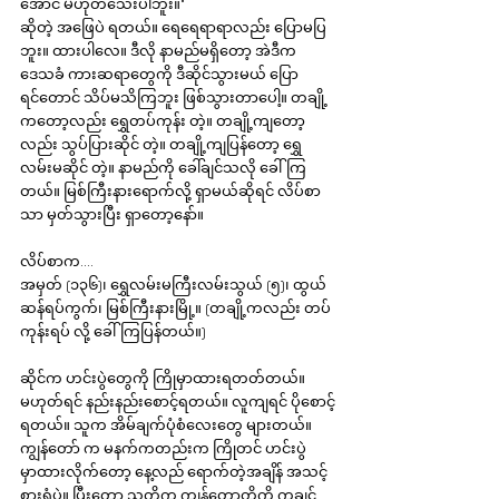
အောင် မဟုတ်သေးပါဘူး။" 
ဆိုတဲ့ အဖြေပဲ ရတယ်။ ရေရေရာရာလည်း ပြောမပြ
ဘူး။ ထားပါလေ။ ဒီလို နာမည်မရှိတော့ အဲဒီက 
ဒေသခံ ကားဆရာတွေကို ဒီဆိုင်သွားမယ် ပြော
ရင်တောင် သိပ်မသိကြဘူး ဖြစ်သွားတာပေါ့။ တချို့
ကတော့လည်း ရွှေတပ်ကုန်း တဲ့။ တချို့ကျတော့
လည်း သွပ်ပြားဆိုင် တဲ့။ တချို့ကျပြန်တော့ ရွှေ
လမ်းမဆိုင် တဲ့။ နာမည်ကို ခေါ်ချင်သလို ခေါ်ကြ
တယ်။ မြစ်ကြီးနားရောက်လို့ ရှာမယ်ဆိုရင် လိပ်စာ
သာ မှတ်သွားပြီး ရှာတော့နော်။
လိပ်စာက....
အမှတ် (၁၃၆)၊ ရွှေလမ်းမကြီးလမ်းသွယ် (၅)၊ ထွယ်
ဆန်ရပ်ကွက်၊ မြစ်ကြီးနားမြို့။ (တချို့ကလည်း တပ်
ကုန်းရပ် လို့ ခေါ်ကြပြန်တယ်။)
ဆိုင်က ဟင်းပွဲတွေကို ကြိုမှာထားရတတ်တယ်။ 
မဟုတ်ရင် နည်းနည်းစောင့်ရတယ်။ လူကျရင် ပိုစောင့်
ရတယ်။ သူက အိမ်ချက်ပုံစံလေးတွေ များတယ်။ 
ကျွန်တော် က မနက်ကတည်းက ကြိုတင် ဟင်းပွဲ
မှာထားလိုက်တော့ နေ့လည် ရောက်တဲ့အချိန် အသင့်
စားရုံပဲ။ ပြီးတော့ သူတို့က ကျွန်တော့တို့ကို ကချင်