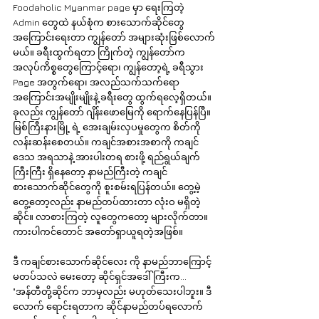
Foodaholic Myanmar page မှာ ရေးကြတဲ့ 
Admin တွေထဲ နယ်စုံက စားသောက်ဆိုင်တွေ
အကြောင်းရေးတာ ကျွန်တော် အများဆုံးဖြစ်လောက်
မယ်။ ခရီးထွက်ရတာ ကြိုက်တဲ့ ကျွန်တော်က 
အလုပ်ကိစ္စတွေကြောင့်ရော၊ ကျွန်တော့ရဲ့ ခရီသွား 
Page အတွက်ရော၊ အလည်သက်သက်ရော 
အကြောင်းအမျိုးမျိုးနဲ့ ခရီးတွေ ထွက်ရလေ့ရှိတယ်။ 
ခုလည်း ကျွန်တော် ဂျိန်းဖောမြေကို ရောက်နေပြန်ပြီ။ 
မြစ်ကြီးနားမြို့ ရဲ့ အေးချမ်းလှပမှုတွေက စိတ်ကို 
လန်းဆန်းစေတယ်။ ကချင်အစားအစာကို ကချင်
ဒေသ အရသာနဲ့ အားပါးတရ စားဖို့ ရည်ရွယ်ချက်
ကြီးကြီး ရှိနေတော့ နာမည်ကြီးတဲ့ ကချင်
စားသောက်ဆိုင်တွေကို စူးစမ်းရပြန်တယ်။ တွေ့မဲ့
တွေ့တော့လည်း နာမည်တပ်ထားတာ လုံးဝ မရှိတဲ့
ဆိုင်။ လာစားကြတဲ့ လူတွေကတော့ များလိုက်တာ။ 
ကားပါကင်တောင် အတော်ရှာယူရတဲ့အဖြစ်။
ဒီ ကချင်စားသောက်ဆိုင်လေး ကို နာမည်ဘာကြောင့်
မတပ်သလဲ မေးတော့ ဆိုင်ရှင်အဒေါ်ကြီးက...
"အန်တီတို့ဆိုင်က ဘာမှလည်း မဟုတ်သေးပါဘူး။ ဒီ
လောက် ရောင်းရတာက ဆိုင်နာမည်တပ်ရလောက်