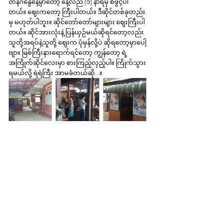
တနင်္ဂနွေနေ့မှာတော့ နေ့လည် (၁) နာရီမှ စဖွင့်ပါ
တယ်။ ဈေးကတော့ ကြီးပါတယ်။ ဒီဆိုင်တစ်ခုတည်း
မှ မဟုတ်ပါဘူး။ ဆိုင်တော်တော်များများ ဈေးကြီးပါ
တယ်။ ဆိုင်အားလုံးနဲ့ ပြန်ယှဉ်မယ်ဆိုရင်တော့လည်း 
သူတို့အရပ်နဲ့သူတို့ ဈေးက ပုံမှန်လို့ပဲ ဆိုရတော့မှာပေါ့
ဗျာ။ မြစ်ကြီးနားရောက်ရင်တော့ ကျွန်တော့ ရဲ့ 
အကြိုက်ဆိုင်လေးမှာ စားကြည့်လှည့်ပါ။ ကြိုက်သွား
ရမယ်လို့ ရဲရဲကြီး အာမခံတယ်ဆို...။