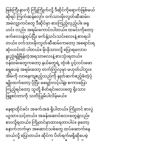
မြစ်ကြီးနားကို ကြုံကြိုက်လို့ ဒီဆိုင်ကိုရောက်ဖြစ်မယ်
ဆိုရင် ကြက်ဆန်လှော်၊ ဝက်သားမိုးလွတ်ဆီဆမ်း၊ 
အမဲလျှာကင်တွေ ဒီဆိုင်မှာ စားကြည့်လှည့်ပါ။ ခရု
ဟင်း လည်း အရမ်းကောင်းပါတယ်။ ထမင်းကိုတော့ 
ဖက်လေးနဲ့ထုပ်ပြီး ဖက်နံ့သင်းသင်းလေးနဲ့ စားရပါ
တယ်။ ဝက်သားမိုးလွတ်ဆီဆမ်းကတော့ အရောင်းရ
ဆုံးဟင်းထဲ ပါတယ်။ မိုးခိုသားလို့ ပြောရမလား၊ 
နူးညံ့ချိုမြိန်တဲ့အရသာလေးနဲ့ စားသုံးရတယ်။ 
ဝန်ထမ်းတွေကတော့ နယ်တွေရဲ့ ထုံးစံ ပွင့်လင်းဖော
ရွေပေမဲ့ အရမ်းတော့ တက်ကြွလှမှာ မဟုတ်ပါဘူး။ 
အိမ်ကို လာနေကျဧည့်သည်ကို နှုတ်ဆက်ဧည့်ခံတဲ့ပုံ
မျိုးထက်တော့ ပိုပြီး မမျှော်လင့်ပါနဲ့။ စကားပြော
ကြည့်ရင်တော့ သူတို့ စိတ်ရင်းလေးတွေ ရိုးသား
ဖြူစင်တာကို သတိပြုမိပါလိမ့်မယ်။
နေရာထိုင်ခင်း အခက်အခဲ ရှိပါတယ်။ ကြိုတင် စားပွဲ
ယူထားသင့်တယ်။ အခန်းဆောင်လေးတွေနဲ့လည်း 
စားလို့ရတယ်။ ကြိုတင်မှာထားရတာပါပဲ။ ခုတော့ 
နောက်ဘက်မှာ အဆောင်သစ်တွေ ထပ်ဆောက်နေ
တယ်လို့ ပြောတယ်။ ဆိုင်က ပိတ်ရက်မရှိဆိုပေမဲ့ 