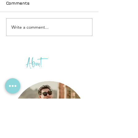
Comments
Write a comment...
ဖိလစ်ပိုင် အလည်မသွားခင်
သီပေါမင်း နဲ့ ကံတ
ကြိုပြင်ဆင်
အကျိုးပေး အိန္ဒ
ဖာရ်ရှားသ် ရဲ့ ရန်
About
THIH
ဂူဗိမာန်
A