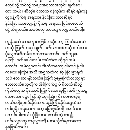
တွေပဲလို့ ထင်လို့ ကချင်အရသာအတိုင်း ချက်ပေး
ထားတယ်။ ဆိုလိုချင်တာက ရန်ကုန်က ဆိုရင် ရန်ကုန်
လျှာနဲ့ ကိုက်မဲ့ အရသာ၊ နိုင်ငံခြားသားဆိုရင် 
နိုင်ငံခြားသားလျှာနဲ့ ကိုက်မဲ့ အရသာ ပြင်ပေးတယ်
လို့ သိရတယ်။ အစပ်တွေ ဘာတွေ လျှော့တယ်ပေါ့။
ကျွန်တော် ဘာတွေစားဖြစ်လဲဆိုတော့ ကြက်သားထဲ
ကဆို ကြက်ကချင်ချက်၊ ဝက်သားထဲကဆို ဝက်သား
မိုးလွတ်ဆီဆမ်း၊ ဝက်သားထောင်း၊ ဝက်အူနု/မ
ကြော်၊ ဝက်ခေါင်းသုပ်၊ အမဲထဲက ဆိုရင် အမဲ
ထောင်း၊ အမဲလျှာကင်၊ ငါးထဲကတော့ ငါးကင် နဲ့ ငါး
ကလေးကြော်၊ အသီးအရွက်ထဲက ဆို မြင်းခွာရွက်
သုပ် တွေ စားဖြစ်တယ်။ ကြက်ဥမွှေကြော်လည်း မှာ
သေးတယ်။ သူတို့က အိမ်ကြက်ဥ ပဲ ရှိတယ်ဆိုလို့ 
ကိုယ်တွေက ပိုတောင် ကြိုက်သေးဆိုပြီး အိမ်ကြက်ဥ
သေးသေး မွှေကြော်ကို ဈေးကြီးကြီး ပေးစားခဲ့ရ
တယ်ပေါ့ဗျာ။ ဒီဆိုင်က နာမည်ကြီးဆိုင်တွေထဲက 
တစ်ခုမို့ အရသာကတော့ ပြောဖွယ်မရှိအောင် စား
ကောင်းပါတယ်။ ပိုပြီး စားကောင်းတဲ့ တချို့
ဟင်းလျာတွေ ကုန်သွားလို့ မစားလိုက်ရတာတော့ 
နှမြောမိတယ်။