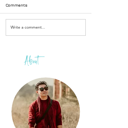
Comments
Write a comment...
Thailand e-Vi
ဘတ်ဂျက်လေကြောင်းလိုင်း
ကိုယ်တိုင်လျှော
တွေ စီးမယ်ဆို ဒါတွေ
ဆင့်ဆင့်
သတိထားပါ
About
THIH
A