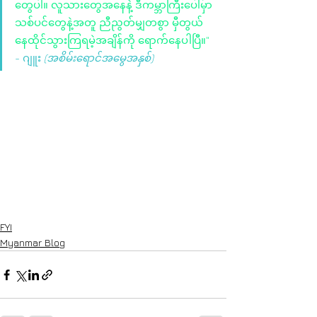
တွေပါ။ လူသားတွေအနေနဲ့ ဒီကမ္ဘာကြီးပေါ်မှာ 
သစ်ပင်တွေနဲ့အတူ ညီညွတ်မျှတစွာ မှီတွယ်
နေထိုင်သွားကြရမဲ့အချိန်ကို ရောက်နေပါပြီ။"
- ဂျူး 
(အစိမ်းရောင်အမွေအနှစ်)
FYI
Myanmar Blog