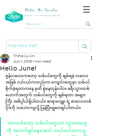
Thiha, The Traveller
Travel & Lifestyle Blog
Thiha Lu Lin
Jun 1, 2019
1 min read
Hello June!
ဇွန်လလေးကတော့ သစ်ပင်တွေကို ချစ်ရမဲ့ လလေး
အဖြစ် ငယ်ငယ်ကတည်းက ကျောင်းတွေမှာ သစ်ပင်
စိုက်ခဲ့ရတာကနေ ခုထိ စွဲနေတုန်းပါပဲ။ ခရီးသွားတစ်
ယောက်အတွက် သစ်ပင်တွေကို ချစ်ရတာ အများ
ကြီး အဓိပ္ပါယ်ရှိပါတယ်။ ဆရာမဂျူး ရဲ့ စာလေးတစ်
ပိုဒ်ကို သဘောကျလို့ ပြန်ပြီးမျှဝေချင်ပါတယ်။ 
"တကယ်တော့ သစ်ပင်တွေဟာ လူသားတွေ
ကို အသက်ရှင်နေအောင် ကယ်တင်ထားသူ