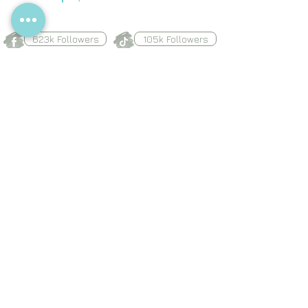
A
623k Followers
105k Followers
8.8k Followers
34k Followers
Thiha, The Traveller
Travel & Lifestyle Blog
QUICK LINKS
Request a Blog Post Topic