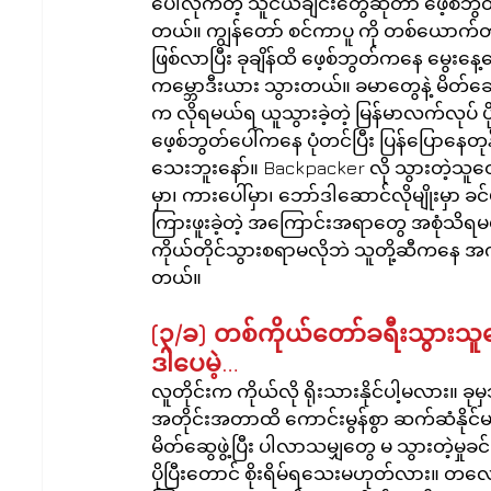
ပေါလိုက်တဲ့ သူငယ်ချင်းတွေဆိုတာ ဖေ့စ်ဘ
တယ်။ ကျွန်တော် စင်ကာပူ ကို တစ်ယောက်
ဖြစ်လာပြီး ခုချိန်ထိ ဖေ့စ်ဘွတ်ကနေ မွေးန
ကမ္ဘောဒီးယား သွားတယ်။ ခမာတွေနဲ့ မိတ်ဆွေဖြ
က လိုရမယ်ရ ယူသွားခဲ့တဲ့ မြန်မာလက်လုပ် 
ဖေ့စ်ဘွတ်ပေါ်ကနေ ပုံတင်ပြီး ပြန်ပြောနေတု
သေးဘူးနော်။ Backpacker လို သွားတဲ့သူ
မှာ၊ ကားပေါ်မှာ၊ ဘော်ဒါဆောင်လိုမျိုးမှ
ကြားဖူးခဲ့တဲ့ အကြောင်းအရာတွေ အစုံသိရမယ
ကိုယ်တိုင်သွားစရာမလိုဘဲ သူတို့ဆီကနေ အက
တယ်။
(၃/ခ) တစ်ကိုယ်တော်ခရီးသွားသူ
ဒါပေမဲ့…
လူတိုင်းက ကိုယ်လို ရိုးသားနိုင်ပါ့မလား။ ခ
အတိုင်းအတာထိ ကောင်းမွန်စွာ ဆက်ဆံနိုင်
မိတ်ဆွေဖွဲ့ပြီး ပါလာသမျှတွေ မ သွားတဲ့မှ
ပိုပြီးတောင် စိုးရိမ်ရသေးမဟုတ်လား။