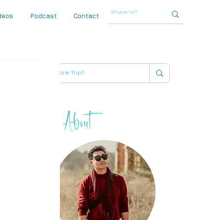
deos
Podcast
Contact
About
THIHA