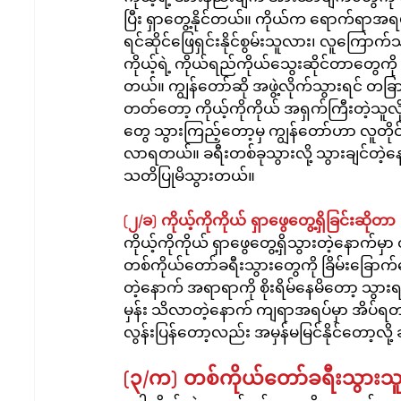
ပြီး ရှာတွေ့နိုင်တယ်။ ကိုယ်က ရောက်ရာအ
ရင်ဆိုင်ဖြေရှင်းနိုင်စွမ်းသူလား၊ လူကြော
ကိုယ့်ရဲ့ ကိုယ်ရည်ကိုယ်သွေးဆိုင်တာတွေကို 
တယ်။ ကျွန်တော်ဆို အဖွဲ့လိုက်သွားရင် တခြားလ
တတ်တော့ ကိုယ့်ကိုကိုယ် အရှက်ကြီးတဲ့သ
တွေ သွားကြည့်တော့မှ ကျွန်တော်ဟာ လူတိုင
လာရတယ်။ ခရီးတစ်ခုသွားလို့ သွားချင်တဲ့
သတိပြုမိသွားတယ်။
(၂/ခ) ကိုယ့်ကိုကိုယ် ရှာဖွေတွေ့ရှိခြင်းဆိ
ကိုယ့်ကိုကိုယ် ရှာဖွေတွေ့ရှိသွားတဲ့နောက်မှာ တ
တစ်ကိုယ်တော်ခရီးသွားတွေကို ခြိမ်းခြောက်န
တဲ့နောက် အရာရာကို စိုးရိမ်နေမိတော့ သ
မှန်း သိလာတဲ့နောက် ကျရာအရပ်မှာ အိပ်ရတာ
လွန်းပြန်တော့လည်း အမှန်မမြင်နိုင်တော့လို
(၃/က) တစ်ကိုယ်တော်ခရီးသွားသ