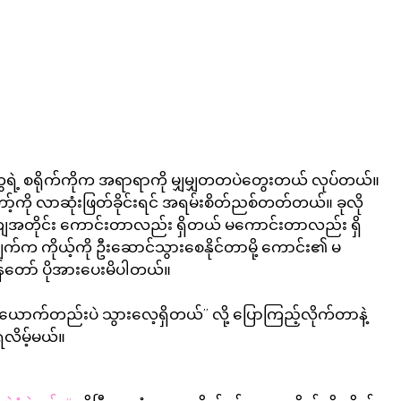
ေရဲ့ စရိုက်ကိုက အရာရာကို မျှမျှတတပဲတွေးတယ် လုပ်တယ်။ 
န်တော့်ကို လာဆုံးဖြတ်ခိုင်းရင် အရမ်းစိတ်ညစ်တတ်တယ်။ ခုလို 
နေကျအတိုင်း ကောင်းတာလည်း ရှိတယ် မကောင်းတာလည်း ရှိ
ူချက်က ကိုယ့်ကို ဦးဆောင်သွားစေနိုင်တာမို့ ကောင်း၏ မ
ွန်တော် ပိုအားပေးမိပါတယ်။
်ယောက်တည်းပဲ သွားလေ့ရှိတယ်” 
လို့ ပြောကြည့်လိုက်တာနဲ့ 
ရလိမ့်မယ်။