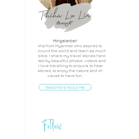
Mingalarbar!
I'm Thiha from Myanmar who aspires to
travel around the world and learn as much
as possible. I share my travel stories here
supported by beautiful photos, videos and
more. I love travelling to enquire, to hear
local stories, to enjoy the nature and of-
cause to have fun.
Read More About Me
Follow
THIHA