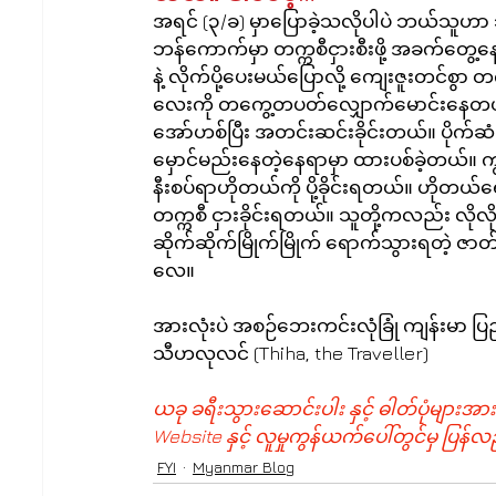
အရင် (၃/ခ) မှာပြောခဲ့သလိုပါပဲ ဘယ်သူဟာ ဘ
ဘန်ကောက်မှာ တက္ကစီငှားစီးဖို့ အခက်တွေ့
နဲ့ လိုက်ပို့ပေးမယ်ပြောလို့ ကျေးဇူးတင်စ
လေးကို တကွေ့တပတ်လျှောက်မောင်းနေတယ်။ သ
အော်ဟစ်ပြီး အတင်းဆင်းခိုင်းတယ်။ ပိုက်
မှောင်မည်းနေတဲ့နေရာမှာ ထားပစ်ခဲ့တယ်။ 
နီးစပ်ရာဟိုတယ်ကို ပို့ခိုင်းရတယ်။ ဟိုတယ်ရေ
တက္ကစီ ငှားခိုင်းရတယ်။ သူတို့ကလည်း လိုလ
ဆိုက်ဆိုက်မြိုက်မြိုက် ရောက်သွားရတဲ့ ဇ
လေ။
အားလုံးပဲ အစဉ်ဘေးကင်းလုံခြုံ ကျန်းမာ ပြည့်စ
သီဟလုလင် (Thiha, the Traveller)
ယခု ခရီးသွားဆောင်းပါး နှင့် ဓါတ်ပုံများအား
Website နှင့် လူမှုကွန်ယက်ပေါ်တွင်မှ ပြန်လည
FYI
Myanmar Blog