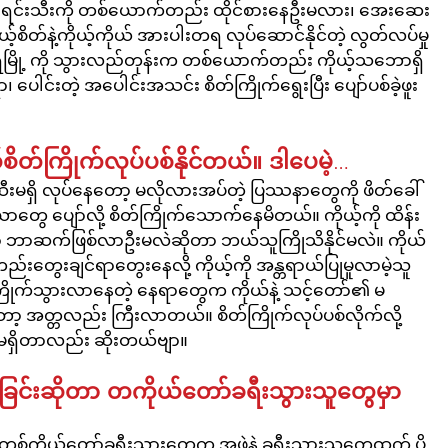
 ဒူးရင်းသီးကို တစ်ယောက်တည်း ထိုင်စားနေဦးမလား၊ အေးဆေး
ကိုယ့်စိတ်နဲ့ကိုယ့်ကိုယ် အားပါးတရ လုပ်ဆောင်နိုင်တဲ့ လွတ်လပ်မှု
်ရိမြို့ ကို သွားလည်တုန်းက တစ်ယောက်တည်း ကိုယ့်သဘောရှိ 
ါင်းတဲ့ အပေါင်းအသင်း စိတ်ကြိုက်ရွေးပြီး ပျော်ပစ်ခဲ့ဖူး
စိတ်ကြိုက်လုပ်ပစ်နိုင်တယ်။ ဒါပေမဲ့…
းမရှိ လုပ်နေတော့ မလိုလားအပ်တဲ့ ပြဿနာတွေကို ဖိတ်ခေါ်
တွေ ပျော်လို့ စိတ်ကြိုက်သောက်နေမိတယ်။ ကိုယ့်ကို ထိန်း
မှာ ဘာဆက်ဖြစ်လာဦးမလဲဆိုတာ ဘယ်သူကြိုသိနိုင်မလဲ။ ကိုယ်
ွေးချင်ရာတွေးနေလို့ ကိုယ့်ကို အန္တရာယ်ပြုမူလာမဲ့သူ
်ကြိုက်သွားလာနေတဲ့ နေရာတွေက ကိုယ်နဲ့ သင့်တော်၏ မ
ော့ အတ္တလည်း ကြီးလာတယ်။ စိတ်ကြိုက်လုပ်ပစ်လိုက်လို့ 
ေ မရှိတာလည်း ဆိုးတယ်ဗျာ။
ရှိခြင်းဆိုတာ တကိုယ်တော်ခရီးသွားသူတွေမှာ 
တစ်ကိုယ်တော်ခရီးသွားတွေက အဖွဲ့နဲ့ ခရီးသွားသူတွေထက် ပို