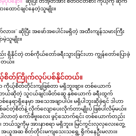
ပုံပဲနော်။”
 ဆိုပြီး တအံ့တအား စိတ်ဝင်တစား ကိုယ့်ကို ဆိုက်
နားထောင်ချင်နေတဲ့သူမျိုး။
်လား။”
 ဆိုပြီး အဖော်အပေါင်းမရှိတဲ့ အထီးကျန်သမားကြီး 
မဲ့သူမျိုး။
 ရှိနိုင်တဲ့ တစ်ကိုယ်တော်ခရီးသွားခြင်းဟာ ကျွန်တော်ပြောခဲ့
ပါတယ်။
်စိတ်ကြိုက်လုပ်ပစ်နိုင်တယ်။
ိုယ့်စိတ်တိုင်းကျဖြစ်တာ မရှိဘူးဗျာ။ တစ်ယောက်
ဆိုတဲ့ သူငယ်ချင်းမိတ်ဆွေ နှစ်ယောက် ခရီးထွက်
ေရာရှိနေမှာ အသေအချာပါပဲ။ မရှိပါဘူးဆိုခဲ့ရင် ဒါဟာ 
ဲ့စိတ်နဲ့ လိုက်လျောပေးလိုက်တာမျိုးပဲ ဖြစ်ပါလိမ့်မယ်။ 
 ပါလာတဲ့ ကော်ဖီဗူးလေး ဖွင့်သောက်ရင်း တစ်ယောက်တည်း 
ယ်သူ့ကိုမှ အားနာစရာ မရှိဘူး။ မြင်ကွင်းလှလှလေးတွေ့
င် အယူအဆ စိတ်တိုင်းမကျသေးသရွေ့ ရိုက်နေဦးမလား။ 