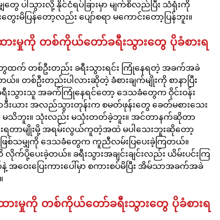
ပါသွားလို့ နိုင်ငံရပ်ခြားမှာ မျက်စိလည်ပြီး သံရုံးကို 
ွေးမိပြန်တော့လည်း ပျော်စရာ မကောင်းတော့ပြန်ဘူး။
မှုကို တစ်ကိုယ်တော်ခရီးသွားတွေ ပိုခံစားရ
ွေထက် တစ်ဦးတည်း ခရီးသွားရင်း ကြုံနေရတဲ့ အခက်အခဲ
တယ်။ တစ်ဦးတည်းပါလားဆိုတဲ့ ခံစားချက်မျိုးကို စာနာပြီး 
ြစ် ခရီးသွားသူ အခက်ကြုံနေရင်တော့ ဒေသခံတွေက ဝိုင်းဝန်း
ာဒီးယား အလည်သွားတုန်းက စမတ်ဖုန်းတွေ ခေတ်မစားသေး
ော် မသိဘူး။ သုံးလည်း မသုံးတတ်ခဲ့ဘူး။ အင်တာနက်ဆိုတာ
င့်သုံးရတာမျိုးမို့ အရမ်းလွယ်ကူတဲ့အထဲ မပါသေးဘူးဆိုတော့ 
ဲ့ ဖြစ်သမျှကို ဒေသခံတွေက ကူညီလမ်းပြပေးခဲ့ကြတယ်။ 
 လိုက်ပို့ပေးခဲ့တယ်။ ခရီးသွားအချင်းချင်းလည်း ယိမ်းပင်းကြ
 အဝေးပြေးကားပေါ်မှာ စကားစပ်မိပြီး အိမ်သာအခက်အခဲ
။
းမှုကို တစ်ကိုယ်တော်ခရီးသွားတွေ ပိုခံစားရ