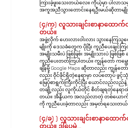
ကြားခဲ့ဖူးသေးတယ်လေ။ ကိုယ့်မှာ ပါလာသမျှတွေ 
အကူအညီသွားတောင်းနေရဦးမယ်ဆိုတာမျိုးတ
(၄/က) လူသားချင်းစာနာထောက်ထား
တယ်။
အဖွဲ့လိုက် ဟေးလားဝါးလား သွားနေကြသူတ
မျိုးကို ဒေသခံတွေက ပိုပြီး ကူညီပေးချင်ကြ
အမျိုးသမီးပဲ ဖြစ်ဖြစ်၊ အမျိုးသားပဲ ဖြစ်ဖ
ကူညီပေးတတ်ကြပါတယ်။ ကျွန်တော် ကမ္ဘေ
ချိန်မို့ Google Maps ဆိုတာလည်း ကျွန်တ
လည်း ဝိုင်ဖိုင်ရှိတဲ့နေရာမှာ လပ်တော့ပ် ဖွ
မြေပုံစာရွက်ကြီးကိုင်ပြီး ယောင်လည်လည်န
တချို့လည်း လူကိုယ်တိုင် စိတ်ချရတဲ့နေရာထိ
တယ်။ အိန္ဒိယက အလည်လာတဲ့ တစ်ယောက်နဲ့
ကို ကူညီပေးခဲ့တာလည်း အမှတ်ရသေးတယ်
(၄/ခ) ) လူသားချင်းစာနာထောက်ထာ
တယ်။ ဒါပေမဲ့…