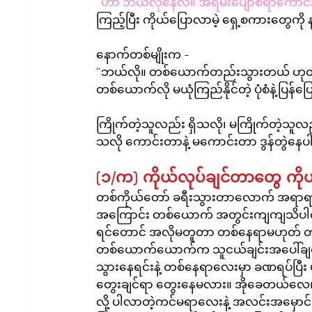
“ဟာ ဘယ်လိုနေလဲ။ အရမ်းပျော်စရာကောင်းမဲ့
ကြည့်ပြီး ကိုယ်ပြောလာမဲ့ ရှေ့စကားတွေကို 
နောက်တစ်မျိုးက - 
“ဘယ်လို။ တစ်ယောက်တည်းသွားတယ် ဟုတ
တစ်ယောက်လို မယုံကြည်နိုင်တဲ့ ပုံစံနဲ့ပြန်ပြော
ကြိုက်တဲ့သူလည်း ရှိသလို၊ မကြိုက်တဲ့သူလည်း
သလို ကောင်းတာနဲ့ မကောင်းတာ ဒွန်တွဲနေ
(၁/က) ကိုယ်လုပ်ချင်တာတွေ ကိုယ့
တစ်ကိုယ်တော် ခရီးသွားတာလောက် အရာရာ က
အကြောင်း တစ်ယောက် အတွင်းကျကျသိပါတယ်
ရင်တောင် အလိုမတူတာ တစ်နေရာမဟုတ် တစ်န
တစ်ယောက်ယောက်က သူငယ်ချင်းအပေါ်ချစ်ခင်တ
သွားနေရင်းနဲ့ တစ်နေရာလေးမှာ ခဏရပ်ပြီး
တွေးချင်ရာ တွေးနေမလား။ အိုခေတယ်လေ။ ဘ
လို့ ပါလာတဲ့ကင်မရာလေးနဲ့ အလင်းအမှော