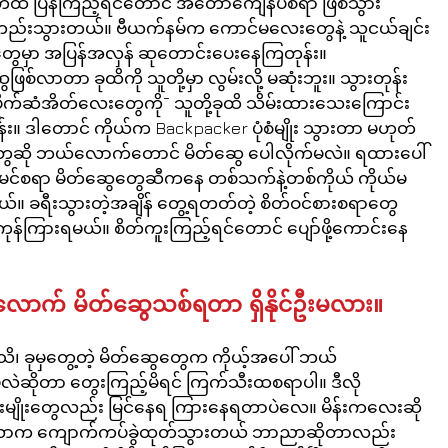
ွတ်ထဲ ပြန်ကြည့်ရင်တောင် အတော်ကျေနပ်စရာ ဖြစ်သွား
တည်းသွားတယ်။ ဗီယက်နမ်က ကောင်မလေးတွေနဲ့ သူငယ်ချင်း
ေ့တွေမှာ အပြန်အလှန် ဆုတောင်းပေးနေကြတုန်း။ 
စ်လာတာ ခုထိကို သူတို့မှာ လွမ်းလို့ မဆုံးဘူး။ သွားတုန်း
ပိုက်ဆံအိတ်လေးတွေကို¯ သူတို့ခုထိ သိမ်းထားသေးကြောင်း 
န်း။ ဒါတောင် ကိုယ်က Backpacker ပုံစံမျိုး သွားတာ မဟုတ်
တွေဆို ဘယ်လောက်တောင် မိတ်ဆွေ ပေါလိုက်မလဲ။ ရထားပေါ်
ာ ခင်မင်စရာ မိတ်ဆွေတွေဆီကနေ တစ်သက်နဲ့တစ်ကိုယ် ကိုယ်မ
်။ ခရီးသွားတဲ့အချိန် တွေ့ရတတ်တဲ့ စိတ်ဝင်စားစရာတွေ 
ုန်ကြားရမယ်။ စိတ်ကူးကြည့်ရင်တောင် ပျော်ဖို့ကောင်းနေ
လောက် မိတ်ဆွေသစ်ရတာ ရှိနိုင်ဦးမလား။ 
ုမှသိ၊ ခုမှတွေ့တဲ့ မိတ်ဆွေတွေက ကိုယ့်အပေါ် ဘယ်
မလဲဆိုတာ တွေးကြည့်မိရင် ကြက်သီးထစရာပါ။ ဒီလို 
ုခင်းမျိုးတွေလည်း မြင်နေရ ကြားနေရတာပဲလေ။ မိန်းကလေးဆို 
 တလောက ကျောက်ကပ်ခွဲထုတ်သွားတယ် ဘာညာဆိုတာလည်း 