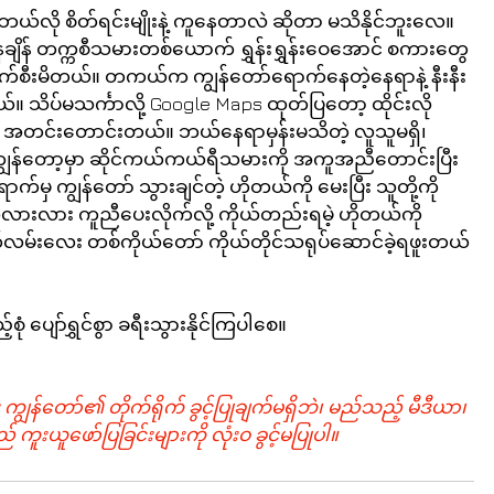
ယ်လို စိတ်ရင်းမျိုးနဲ့ ကူနေတာလဲ ဆိုတာ မသိနိုင်ဘူးလေ။ 
နေချိန် တက္ကစီသမားတစ်ယောက် ရွှန်းရွှန်းဝေအောင် စကားတွေ
ွာ တက်စီးမိတယ်။ တကယ်က ကျွန်တော်ရောက်နေတဲ့နေရာနဲ့ နီးနီး
ိပ်မသင်္ကာလို့ Google Maps ထုတ်ပြတော့ ထိုင်းလို 
ဆံ အတင်းတောင်းတယ်။ ဘယ်နေရာမှန်းမသိတဲ့ လူသူမရှိ၊ 
ကျွန်တော့မှာ ဆိုင်ကယ်ကယ်ရီသမားကို အကူအညီတောင်းပြီး 
ာက်မှ ကျွန်တော် သွားချင်တဲ့ ဟိုတယ်ကို မေးပြီး သူတို့ကို 
ိုလားလား ကူညီပေးလိုက်လို့ ကိုယ်တည်းရမဲ့ ဟိုတယ်ကို 
ာတ်လမ်းလေး တစ်ကိုယ်တော် ကိုယ်တိုင်သရုပ်ဆောင်ခဲ့ရဖူးတယ်
ုံ ပျော်ရွှင်စွာ ခရီးသွားနိုင်ကြပါစေ။
 ကျွန်တော်၏ တိုက်ရိုက် ခွင့်ပြုချက်မရှိဘဲ၊ မည်သည့် မီဒီယာ၊ 
် ကူးယူဖော်ပြခြင်းများကို လုံးဝ ခွင့်မပြုပါ။