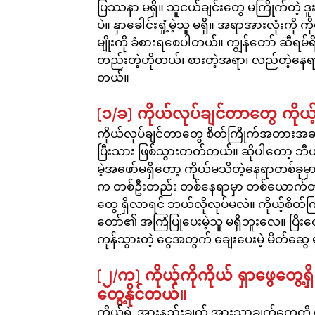
ပြဿနာ မရှိ။ သူငယ်ချင်းတွေ မကြိုက်တဲ့
ပဲ။ နှာခေါင်းရှုံ့မဲ့သူ မရှိ။ အရာအားလုံးကို 
မျိုးကို ခံစားရစေပါတယ်။ ကျွန်တော် ဆီရမ
တည်းတဲ့ဟိုတယ်၊ စားတဲ့အရာ၊ လည်တဲ့နေရာ၊ ပေ
တယ်။
(၁/ခ) ကိုယ်လုပ်ချင်တာတွေ ကိုယ့်
ကိုယ်လုပ်ချင်တာတွေ စိတ်ကြိုက်အတားအဆီ
ပြီးသား ဖြစ်သွားတတ်တယ်။ ဆိုပါတော့ ဘီယာ
မဲ့အဖော်မရှိတော့ ကိုယ်မသိတဲ့နေရာတစ်ခု
က တစ်ဦးတည်း တစ်နေရာမှာ တစ်ယောက်တည်းတ
တွေ ရှိလာရင် ဘယ်လိုလုပ်မလဲ။ ကိုယ့်စိတ
တော်၏ အကြံပြုပေးမဲ့သူ မရှိဘူးလေ။ ပြီးတ
ကုန်သွားတဲ့ ငွေအတွက် ချေးပေးမဲ့ မိတ်ဆွ
(၂/က) ကိုယ့်ကိုကိုယ် ရှာဖွေတွေ့
တွေ့နိုင်တယ်။
ကိုယ့်ရဲ့ အားနည်းချက် အားသာချက်တွေကို 