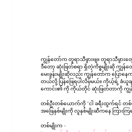
ကျွန်တော်က တူရာသီဖွားဗျ။ တူရာသီဖွားတွ
ဒီတော့ ဆုံးဖြတ်စရာ ရှိတဲ့ကိစ္စမျိုးဆို ကျွ
မေးခွန်းမျိုးဆိုလည်း ကျွန်တော်က ပြော
တယ်လို့ ပြန်ဖြေရပါလိမ့်မယ်။ ကိုယ့်ရဲ့ ခံယ
ကောင်း၏ ကို ကိုယ်တိုင် ဆုံးဖြတ်တာကို ကျ
တစ်ဦးတစ်ယောက်ကို 
“ငါ ခရီးထွက်ရင် တစ
အဖြေနှစ်မျိုးကို လူနှစ်မျိုးဆီကနေ ကြားကြ
တစ်မျိုးက -