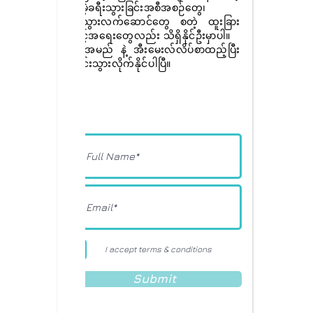
အခမဲ့ခရီးသွားခြင်းအစီအစဉ်တွေ၊
ခရီးသွားလက်ဆောင်တွေ စတဲ့ ထူးခြား
အခွင့်အရေးတွေလည်း သိရှိနိုင်ဦးမှာပါ။
ခုပဲ အမည် နဲ့ အီးမေးလ်လိပ်စာထည့်ပြီး
စာရင်းသွားလိုက်နိုင်ပါပြီ။
I accept terms & conditions
Submit