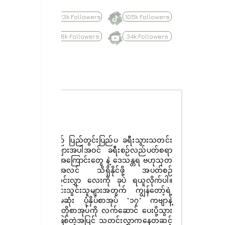
623k Followers
105k Followers
8.8k Followers
34k Followers
Subscribe
နေ့စဉ် ပြည်တွင်းပြည်ပ ခရီးသွားသတင်း
ထူးများအပါအဝင် ခရီးစဉ်လည်ပတ်စရာ
များအကြောင်းတွေ နဲ့ ဒေသန္တရ ဗဟုသုတ
အစုံအလင် သိရှိနိုင်ဖို့ အပတ်စဉ်
သတင်းလွှာ လေးကို ခုပဲ ရယူလိုက်ပါ။
စာရင်းသွင်းသူများအတွက် ကျွန်တော့်ရဲ့
ပထမဆုံး ပုံနှိပ်စာအုပ် "၁၇" ကဗျာနဲ့
ဝတ္ထုတိုစာအုပ်ကို လက်ဆောင် ပေးပို့သွား
မှာ ဖြစ်တဲ့အပြင် သတင်းလွှာကနေတဆင့်