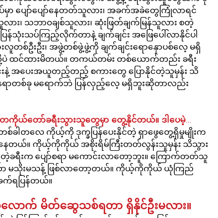
ရပ်မှာ ပျော်ပျော်နေတတ်သူလား၊ အခက်အခဲတွေကြုံလာရင် 
က်သူလား၊ သဘာဝချစ်သူလား၊ ဆုံးဖြတ်ချက်မြန်သူလား စတဲ့ 
ပြန်သုံးသပ်ကြည့်လိုက်တာနဲ့ ချက်ချင်း အဖြေပေါ်လာနိုင်ပါ
ူတစ်ဦးဦး၊ အဖွဲ့တစ်ဖွဲ့ဖွဲ့ကို ချက်ချင်းရောနှောပစ်လေ့ မရှိ
ူလို့ပဲ ထင်ထားမိတယ်။ တကယ်တမ်း တစ်ယောက်တည်း ခရီး
်းနဲ့ အပေးအယူတည့်တည့် စကားတွေ ပြောနိုင်တဲ့သူမှန်း သိ
နေရာတစ်ခု မရောက်ဘဲ ပြန်လှည့်လေ့ မရှိဘူးဆိုတာလည်း 
ုတာ တကိုယ်တော်ခရီးသွားသူတွေမှာ တွေ့နိုင်တယ်။ ဒါပေမဲ့…
စ်ခါတလေ ကိုယ့်ကို ဒုက္ခပြန်ပေးနိုင်တဲ့ ရှာဖွေတွေ့ရှိမှုမျိုးက 
ေတယ်။ ကိုယ့်ကိုကိုယ် အစိုးရိမ်ကြီးတတ်လွန်းသူမှန်း သိသွား
ွားရတဲ့ခရီးက ပျော်စရာ မကောင်းလာတော့ဘူး။ ကြောက်တတ်သူ
 မသိုးမသန့် ဖြစ်လာတော့တယ်။ ကိုယ့်ကိုကိုယ် ယုံကြည်
့ ခက်ရပြန်တယ်။
ူလောက် မိတ်ဆွေသစ်ရတာ ရှိနိုင်ဦးမလား။