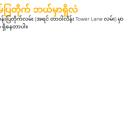
်ပြတိုက် ဘယ်မှာရှိလဲ
ဆန်းပြတိုက်လမ်း (အရင် တာဝါလိန်း Tower Lane လမ်း) မှာ 
ှာ ရှိနေတာပါ။