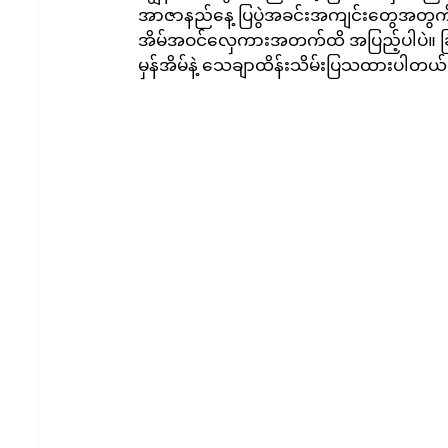
အာဇာနည်နေ့ ပြပွဲအခင်းအကျင်းတွေအတွက်ပ
အိမ်အဝင်လှေကားအတက်ထိ အပြည့်ပါပဲ။ ခြံဝင်
မှန်အိမ်နဲ့ သေချာထိန်းသိမ်းပြသထားပါတယ်