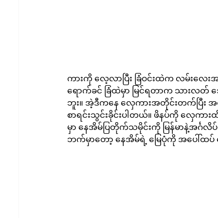
ကားကို လေ့လာပြီး ခြံဝင်းထဲက လမ်းလေးအ
ရောက်ခင် ခြံထဲမှာ မြင်ရတာက သားလတ် အေ
ဘူး။ အဲ့ဒီကနေ လှေကားအတိုင်းတက်ပြီး အ
စာရင်းသွင်းခိုင်းပါတယ်။ ဖိနပ်ကို လှေကားထ
မှာ နေအိမ်ပြတိုက်သမိုင်းကို မြန်မာနဲ့အင်္
ဘက်မှာတော့ နေအိမ်ရဲ့ မြေပုံကို အပေါ်ထပ်