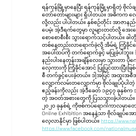
ရန်ကုန်မြို့မှာနေပြီး ရန်ကုန်မြို့မှာရှိတဲ့
တော်တော်များများ ရှိပါတယ်။ အဓိကက
လို့လည်း ပါပါတယ်။ နှစ်စဉ်တိုင်း အာဇာနည်
ပေမဲ့၊ အဲ့ဒီရက်တွေမှာ လူများတတ်လို့ အ
စောစောစီးစီး သွားရောက်သင့်ပါတယ်။ ခါတို
တစ်နေ့တည်းလာရောက်ခဲ့လို့ အိမ်ရဲ့ ကြံ့ခိုင်
အပေါ်ထပ်ကို တက်ရောက်ခွင့် မပြုခဲ့ပါဘူ
နည်းပါးနေတုန်းအချိန်လေးမှာ သွားတာ ပို
လှေကားကို ကြံ့ခိုင်အောင် ပြုပြင်ထားပြီးဖ
စီ တက်ခွင့်ပေးခဲ့တယ်။ ဒါ့အပြင် အထူးအစ
လျှောက်လမ်းတလျှောက်မှာ ဗိုလ်ချုပ်ပုံပါတဲ့ 
ဧည့်ခန်းကိုလည်း အဲ့ဒီခေတ် ၁၉၄၇ ခုနှစ်က အ
တဲ့ အဝတ်အစားတွေကို ပြသသွားခဲ့ပါတယ်။
၂၀၂၀ ခုနှစ်ရဲ့ ကိုဗစ်ကပ်ရောဂါကာလမှာတော့ အမျ
Online Exhibition အနေနဲ့သာ ဗိုလ်ချုပ်အောင်
လေ့လာနိုင်မှာ ဖြစ်ပါတယ်။ 
https://www.n
https://www.facebook.com/nationalmu