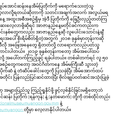
 ဗိုလ်ချုပ်အောင်ဆန်းနေအိမ်ပြတိုက်ကို မရောက်သေးတဲ့သူ 
 လေ့လာလို့ရတယ်ဆိုတာကို သတင်းအချက်အလက် အလွယ်မရ
နေ့ အထူးအစီအစဉ်ရှိမှ အဲ့ဒီ ပြတိုက်ကို ခြေဦးလှည့်တတ်ကြ
ေးဆေးလေ့လာဖို့ဆိုရင် အာဇာနည်နေ့မတိုင်ခင်ကတည်းက 
င်းနှစ်တွေကလည်း အာဇာနည်နေ့ဆို လူပေါင်းသောင်းနဲ့ချီ 
ရေးအပေါ် စိုးရိမ်စိတ်ရှိတဲ့အတွက် ၂၀၁၈ ခုနှစ်မှာတုန်းကဆို 
း။ ဒီလို အခြေအနေတွေ ရှိတတ်လို့ လာရောက်လည်ပတ်သူ 
ကောင်းပါတယ်။ ၂၀၁၉ ခုနှစ်တုန်းကတော့ အိမ်အပေါ်ထပ်
ြစ်လို့ အပေါ်တက်ကြည့်ခွင့် ရခဲ့ပါတယ်။ တစ်ခါတက်ရင် လူ ၅၀ 
ီအစဉ်တွေကတော့ အဝင်ဂိတ်ကနေ အိမ်မကြီးဆီ သွားတဲ့ 
ပိုက်ဆံ နဲ့ တံဆိပ်ခေါင်းတွေကို ပြသခဲ့ပြီး အိမ်အောက်ထပ် 
တိုင်း ပြန်လည်ပြင်ဆင်ထားပြီး ဗိုလ်ချုပ်ဝတ်ဆင်အသုံးပြုခဲ့
ားပြည်သူ ကြည့်ရှုနိုင်ဖို့ ဖွင့်လှစ်နိုင်ခြင်းမရှိတော့ဘဲ 
ဆန်း ပြတိုက် (ရန်ကုန်) နဲ့ (နတ်မောက်) တို့ကို တစ်ထိုင်တည်း 
ationalmuseumyangon.gov.mm
 နဲ့ 
seumyangon 
တို့မှာ လေ့လာနိုင်ပါတယ်။