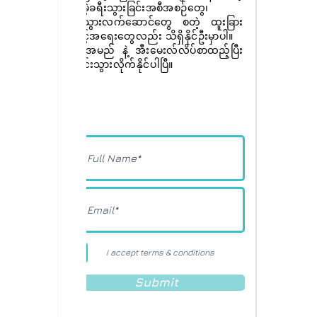
အခမဲ့ခရီးသွားခြင်းအစီအစဉ်တွေ၊
ခရီးသွားလက်ဆောင်တွေ စတဲ့ ထူးခြား
အခွင့်အရေးတွေလည်း သိရှိနိုင်ဦးမှာပါ။
ခုပဲ အမည် နဲ့ အီးမေးလ်လိပ်စာထည့်ပြီး
စာရင်းသွားလိုက်နိုင်ပါပြီ။
I accept terms & conditions
Submit