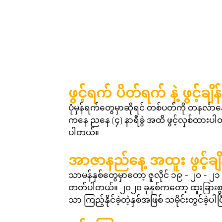
ဖွင့်ရက် ပိတ်ရက် နဲ့ ဖွင့်ချိန်
ပုံမှန်ရက်တွေမှာဆိုရင် တစ်ပတ်ကို တနင်္လာ
ကနေ ညနေ (၄) နာရီခွဲ အထိ ဖွင့်လှစ်ထားပါ
ပါတယ်။
အာဇာနည်နေ့ အထူး ဖွင့်ချိန်
သာမန်နှစ်တွေမှာတော့ ဇူလိုင် ၁၉ - ၂၀ - ၂
တတ်ပါတယ်။ ၂၀၂၀ ခုနှစ်ကတော့ ထူးခြားစွာပဲ 
သာ ကြည့်နိုင်ခဲ့တဲ့နှစ်အဖြစ် သမိုင်းတွင်ခဲ့ပါပြ