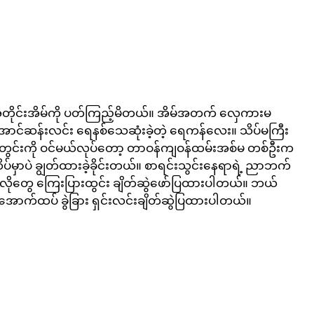
တိုင်းအိမ်ကို ပတ်ကြည့်မိတယ်။ အိမ်အတက် လှေကားမ
ာင်ဆန်းလင်း ရေနစ်သေဆုံးခဲ့တဲ့ ရေကန်လေး။ သိပ်မကြီး
တွင်းကို ဝင်မယ်လုပ်တော့ တာဝန်ကျဝန်ထမ်းအစ်မ တစ်ဦးက 
ိပ်မှာပဲ ချွတ်ထားခဲ့ခိုင်းတယ်။ စာရင်းသွင်းနေရာရဲ့ ညာဘက်
ဂလိပ်လိုတွေ ကြေးပြားထွင်း ချိတ်ဆွဲဖော်ပြထားပါတယ်။ ဘယ်
 အောက်ထပ် ခွဲခြား ရှင်းလင်းချိတ်ဆွဲပြထားပါတယ်။