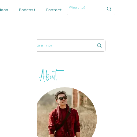
deos
Podcast
Contact
About
THIHA