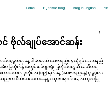
Home
Myanmar Blog
Blog in English
Vi
 ဗိုလ်ချုပ်အောင်ဆန်း
ောက်မေ့ဖွယ်ရာနေ့ ဒါမှမဟုတ် အာဇာနည်နေ့ ဆိုရင် အာဇာနည်
နေအိမ် ပြတိုက်နဲ့ အတွင်းဝင်များရုံး ပြတိုက်တွေဆီ သတိတရ
ယ်က ဇူလိုင်လ (၁၉) ရက်နေ့ (အာဇာနည်နေ့) မှ ဖွင့်တာ
ကတည်းက စိတ်အားထက်သန်စွာ သွားရောက်လေ့လာ ဂုဏ်ပြု