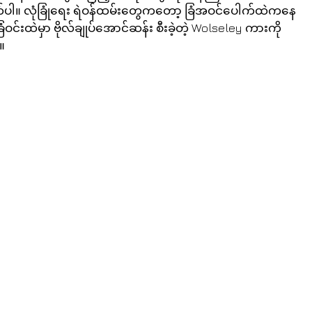
ါ။ လုံခြုံရေး ရဲဝန်ထမ်းတွေကတော့ ခြံအဝင်ပေါက်ထဲကနေ 
းထဲမှာ ဗိုလ်ချုပ်အောင်ဆန်း စီးခဲ့တဲ့ Wolseley ကားကို 
။