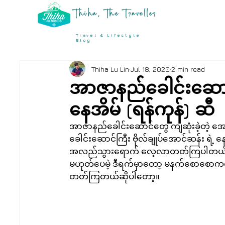
Thiha, The Traveller
Travel & Lifestyle
Blog
Thiha Lu Lin
Jul 18, 2020
2 min read
အာဇာနည်ခေါင်းဆောင်
နေအိမ် (ရန်ကုန်) ဆီ
အာဇာနည်ခေါင်းဆောင်တွေ ကျဆုံးခဲ့တဲ့ အ
ခေါင်းဆောင်ကြီး ဗိုလ်ချုပ်အောင်ဆန်း ရဲ့ 
အလည်သွားရောက် လေ့လာတတ်ကြပါတယ်။ တက
မဟုတ်ပေမဲ့ ဒီရက်မှာတော့ မနက်စောစော
တတ်ကြတယ်ဆိုပါတော့။