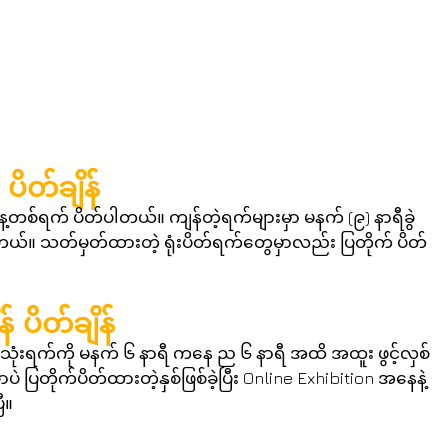
 ပိတ်ချိန်
နေ့တစ်ရက် ပိတ်ပါတယ်။ ကျန်တဲ့ရက်များမှာ မနက် (၉) နာရီခွဲ 
တယ်။ သတ်မှတ်ထားတဲ့ ရုံးပိတ်ရက်တွေမှာလည်း ပြတိုက် ပိတ်
 ပိတ်ချိန်
၁ သုံးရက်ကို မနက် ၆ နာရီ ကနေ ည ၆ နာရီ အထိ အထူး ဖွင့်လှစ်
ပြတိုက်ပိတ်ထားတဲ့နှစ်ဖြစ်ခဲ့ပြီး Online Exhibition အနေနဲ့
ီ။