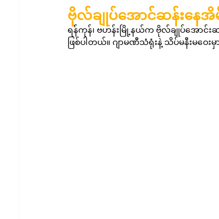
ဗိုလ်ချုပ်အောင်ဆန်းနေအိမ
ရန်ကုန်၊ ဗဟန်းမြို့နယ်က ဗိုလ်ချုပ်အောင်း
ဖြစ်ပါတယ်။ ဂျာမဏီသံရုံးနဲ့ သိပ်မနီးမဝေးမ