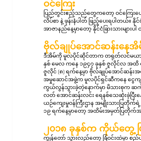
ဝင်ကြေး
ပြည်တွင်းဧည့်သည်တွေကတော့ ဝင်ကြေးပေး
လိပ်စာ နဲ့ ဖုန်းနံပါတ် ဖြည့်ပေးရပါတယ်။ န
အာဇာနည်နေ့မှာတော့ နိုင်ငံခြားသားများပါ
ဗိုလ်ချုပ်အောင်ဆန်းနေအိမ်
ဒီအိမ်ကို မူလပိုင်ဆိုင်တာက တရုတ်လင်မယားန
နှစ် မေလ ကနေ ၁၉၄၇ ခုနှစ် ဇူလိုင်လ အထိ နေ
ဇူလိုင် (၈) ရက်နေ့မှာ ဗိုလ်ချုပ်အောင်ဆန်းအထ
အမှုဆောင်အဖွဲ့က မူလပိုင်ရှင်ဆီကနေ ငွေကျပ
ကွယ်လွန်သွားခဲ့တဲ့နောက်မှာ မိသားစုက ဆက်ပ
လတ် အောင်ဆန်းလင်း ရေနစ်သေဆုံးခဲ့ပြီး
ယဉ်ကျေးမှုဝန်ကြီးဌာန အမျိုးသားပြတိုက်ရဲ့ 
၁၉ ရက်နေ့မှာတော့ အထိမ်းအမှတ်ပြတိုက်အန
၂၀၁၈ ခုနှစ်က ကိုယ်တွေ့
ကျွန်တော် သွားလည်တော့ ခြံဝင်းထဲမှာ စည်