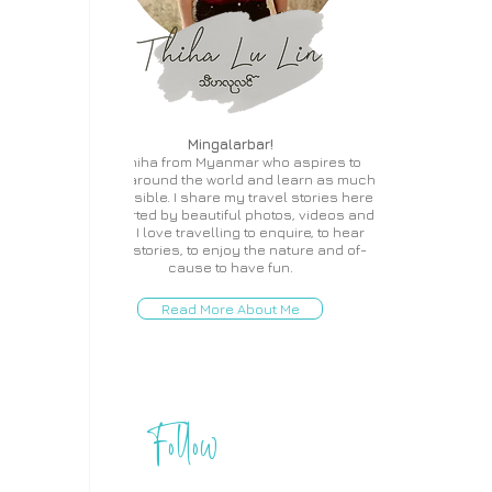
Mingalarbar!
I'm Thiha from Myanmar who aspires to
travel around the world and learn as much
as possible. I share my travel stories here
supported by beautiful photos, videos and
more. I love travelling to enquire, to hear
local stories, to enjoy the nature and of-
cause to have fun.
Read More About Me
Follow
THIHA