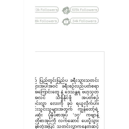
623k Followers
105k Followers
8.8k Followers
34k Followers
Subscribe
နေ့စဉ် ပြည်တွင်းပြည်ပ ခရီးသွားသတင်း
ထူးများအပါအဝင် ခရီးစဉ်လည်ပတ်စရာ
များအကြောင်းတွေ နဲ့ ဒေသန္တရ ဗဟုသုတ
အစုံအလင် သိရှိနိုင်ဖို့ အပတ်စဉ်
သတင်းလွှာ လေးကို ခုပဲ ရယူလိုက်ပါ။
စာရင်းသွင်းသူများအတွက် ကျွန်တော့်ရဲ့
ပထမဆုံး ပုံနှိပ်စာအုပ် "၁၇" ကဗျာနဲ့
ဝတ္ထုတိုစာအုပ်ကို လက်ဆောင် ပေးပို့သွား
မှာ ဖြစ်တဲ့အပြင် သတင်းလွှာကနေတဆင့်