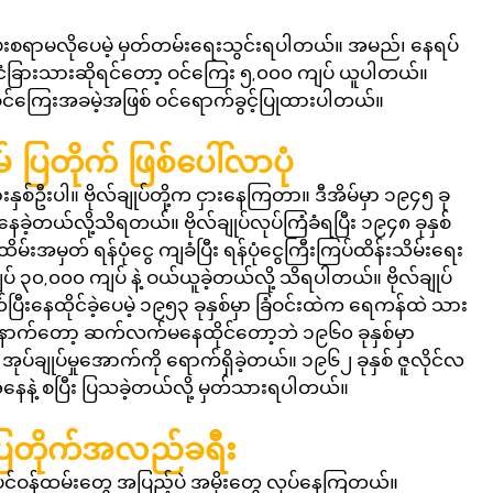
စရာမလိုပေမဲ့ မှတ်တမ်းရေးသွင်းရပါတယ်။ အမည်၊ နေရပ်
ိုင်ငံခြားသားဆိုရင်တော့ ဝင်ကြေး ၅,၀၀၀ ကျပ် ယူပါတယ်။ 
 ဝင်ကြေးအခမဲ့အဖြစ် ဝင်ရောက်ခွင့်ပြုထားပါတယ်။
 ပြတိုက် ဖြစ်ပေါ်လာပုံ
ှစ်ဦးပါ။ ဗိုလ်ချုပ်တို့က ငှားနေကြတာ။ ဒီအိမ်မှာ ၁၉၄၅ ခု
ခဲ့တယ်လို့သိရတယ်။ ဗိုလ်ချုပ်လုပ်ကြံခံရပြီး ၁၉၄၈ ခုနှစ် 
ိမ်းအမှတ် ရန်ပုံငွေ ကျခံပြီး ရန်ပုံငွေကြီးကြပ်ထိန်းသိမ်းရေး 
် ၃၀,၀၀၀ ကျပ် နဲ့ ဝယ်ယူခဲ့တယ်လို့ သိရပါတယ်။ ဗိုလ်ချုပ် 
ြီးနေထိုင်ခဲ့ပေမဲ့ ၁၉၅၃ ခုနှစ်မှာ ခြံဝင်းထဲက ရေကန်ထဲ သား
နောက်တော့ ဆက်လက်မနေထိုင်တော့ဘဲ ၁၉၆၀ ခုနှစ်မှာ 
အုပ်ချုပ်မှုအောက်ကို ရောက်ရှိခဲ့တယ်။ ၁၉၆၂ ခုနှစ် ဇူလိုင်လ 
ေနဲ့ စပြီး ပြသခဲ့တယ်လို့ မှတ်သားရပါတယ်။
 ပြတိုက်အလည်ခရီး
ပင်ဝန်ထမ်းတွေ အပြည့်ပဲ အမိုးတွေ လုပ်နေကြတယ်။ 