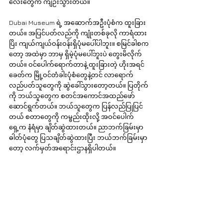
လေးတွေက ကျဉ်းသွားတယ်။
Dubai Museum ရဲ့ အဆောက်အဦးပုံစံက ထူးခြား
တယ်။ အပြင်ပတ်လည်ကို ကျုံးတစ်ခုလို ကာရံထား
ပြိး ကျယ်ကျယ်ဝန်းဝန်းရှိပုံမပေါ်ပါဘူး။ စမြင်ခါစက
တော့ အထဲမှာ ဘာမှ ရှိမဲ့ပုံမပေါ်ဘူးပဲ တွေးမိလိုက်
တယ်။ ဝင်ပေါက်ရောက်တာနဲ့ ထူးခြားတဲ့ ဟိုးအရင်
ခေတ်က မြို့ဝင်တံခါးပုံစံတွေနဲ့တင် လာရောက်
လည်ပတ်သူတွေကို ဆွဲခေါ်သွားတော့တယ်။ ပြတိုက်
ကို ဘယ်သူတွေက စတင်အကောင်အထည်ဖော်
ဆောင်ရွက်တယ်။ ဘယ်သူတွေက ပြန်လည်ပြုပြင်
တယ် စတာတွေကို ကမ္ဗည်းထိုးလို့ အဝင်ပေါက်
ရှေ့က နံရံမှာ ချိတ်ဆွဲထားတယ်။ ညာဘက်ခြမ်းမှာ 
ဓါတ်ပုံတွေ ပြသချိတ်ဆွဲထားပြီး ဘယ်ဘက်ခြမ်းမှာ
တော့ လက်မှတ်အရောင်းဌာနရှိပါတယ်။