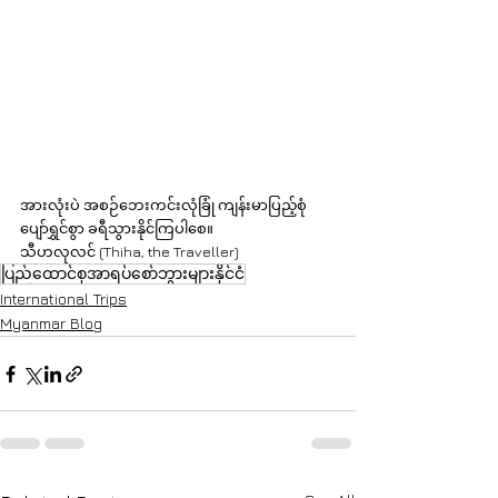
အားလုံးပဲ အစဉ်ဘေးကင်းလုံခြုံ ကျန်းမာပြည့်စုံ 
ပျော်ရွှင်စွာ ခရီသွားနိုင်ကြပါစေ။
သီဟလုလင် (Thiha, the Traveller) 
ပြည်ထောင်စုအာရပ်စော်ဘွားများနိုင်ငံ
International Trips
Myanmar Blog