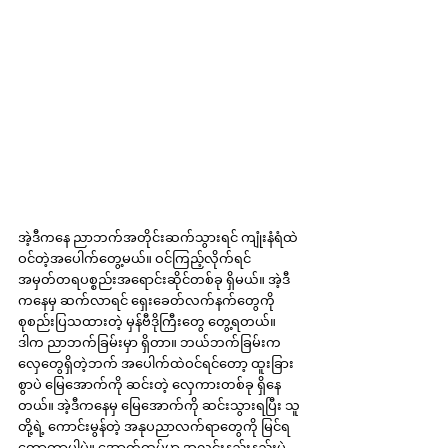
အဲ့ဒီကနေ ညာဘက်အတိုင်းဆက်သွားရင် ကျုံးနံရံထဲ 
ဝင်တဲ့အပေါက်တွေ့မယ်။ ဝင်ကြည့်လိုက်ရင် 
အမှတ်တရပစ္စည်းအရောင်းဆိုင်တစ်ခု ရှိမယ်။ အဲ့ဒီ
ကနေမှ ဆက်လာရင် ရှေးခေတ်လက်နက်တွေကို 
စုစည်းပြသထားတဲ့ မှန်ဗီဒိုကြီးတွေ တွေ့ရတယ်။ 
ဒါက ညာဘက်ခြမ်းမှာ ရှိတာ။ ဘယ်ဘက်ခြမ်းက 
လှေတွေရှိတဲ့ဘက် အပေါက်ထဲဝင်ရင်တော့ ထူးခြား
စွာပဲ မြေအောက်ကို ဆင်းတဲ့ လှေကားတစ်ခု ရှိနေ
တယ်။ အဲ့ဒီကနေမှ မြေအောက်ကို ဆင်းသွားရပြီး သူ
တို့ရဲ့ ကောင်းမွန်တဲ့ အနုပညာလက်ရာတွေကို မြင်ရ
တော့တာပါပဲ။ အောက်ထပ်မှာ အလင်းနည်းနည်းပဲ 