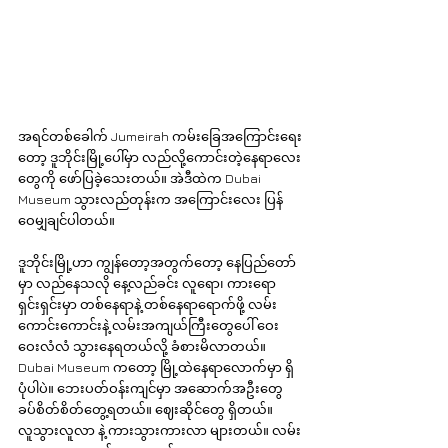
အရင်တစ်ခေါက် Jumeirah ကမ်းခြေအကြောင်းရေး
တော့ ဒူဘိုင်းမြို့ပေါ်မှာ လည်လို့ကောင်းတဲ့နေရာလေး
တွေကို ဖော်ပြခဲ့သေးတယ်။ အဲဒီထဲက Dubai 
Museum သွားလည်တုန်းက အကြောင်းလေး ပြန်
ဝေမျှချင်ပါတယ်။
ဒူဘိုင်းမြို့ဟာ ကျွန်တော့အတွက်တော့ နေပြည်တော်
မှာ လည်နေသလို နေ့လည်ခင်း လူရော၊ ကားရော 
ရှင်းရှင်းမှာ တစ်နေရာနဲ့ တစ်နေရာရောက်ဖို့ လမ်း
ကောင်းကောင်းနဲ့ လမ်းအကျယ်ကြီးတွေပေါ် ဝေး
ဝေးလံလံ သွားနေရတယ်လို့ ခံစားမိလာတယ်။ 
Dubai Museum ကတော့ မြို့ထဲနေရာလောက်မှာ ရှိ
ပုံပါပဲ။ ဘေးပတ်ဝန်းကျင်မှာ အဆောက်အဦးတွေ 
ခပ်စိတ်စိတ်တွေ့ရတယ်။ ဈေးဆိုင်တွေ ရှိတယ်။ 
လူသွားလူလာ နဲ့ ကားသွားကားလာ များတယ်။ လမ်း