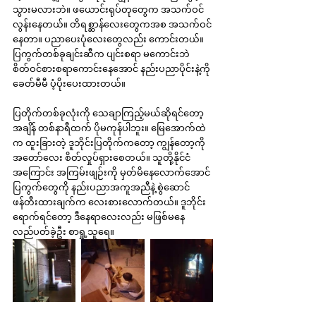
သွားမလားဘဲ။ ဖယောင်းရုပ်တုတွေက အသက်ဝင်
လွန်းနေတယ်။ တိရစ္ဆာန်လေးတွေကအစ အသက်ဝင်
နေတာ။ ပညာပေးပုံလေးတွေလည်း ကောင်းတယ်။ 
ပြကွက်တစ်ခုချင်းဆီက ပျင်းစရာ မကောင်းဘဲ 
စိတ်ဝင်စားစရာကောင်းနေအောင် နည်းပညာပိုင်းနဲ့ကို 
ခေတ်မီမီ ပံ့ပိုးပေးထားတယ်။
ပြတိုက်တစ်ခုလုံးကို သေချာကြည့်မယ်ဆိုရင်တော့ 
အချိန် တစ်နာရီထက် ပိုမကုန်ပါဘူး။ မြေအောက်ထဲ
က ထူးခြားတဲ့ ဒူဘိုင်းပြတိုက်ကတော့ ကျွန်တော့ကို 
အတော်လေး စိတ်လှုပ်ရှားစေတယ်။ သူတို့နိုင်ငံ
အကြောင်း အကြမ်းဖျဉ်းကို မှတ်မိနေလောက်အောင် 
ပြကွက်တွေကို နည်းပညာအကူအညီနဲ့ စွဲဆောင်
ဖန်တီးထားချက်က လေးစားလောက်တယ်။ ဒူဘိုင်း 
ရောက်ရင်တော့ ဒီနေရာလေးလည်း မဖြစ်မနေ 
လည်ပတ်ခဲ့ဦး စာရှု့သူရေ။