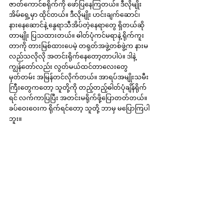
ဇာတ်ကောင်စရိုက်ကို ဖော်ပြနေကြတယ်။ ဒီလိုမျိုး 
အိမ်ရှေ့မှာ ထိုင်တယ်။ ဒီလိုမျိုး ဟင်းချက်ဆောင်၊ 
နားနေဆောင်နဲ့ နွေရာသီအိပ်တဲ့နေရာတွေ ရှိတယ်ဆို
တာမျိုး ပြသထားတယ်။ ဓါတ်ပုံကင်မရာနဲ့ ရိုက်ကူး
တာကို တားမြစ်ထားပေမဲ့ တရုတ်အဖွဲ့တစ်ဖွဲ့က နားမ
လည်သလိုလို အတင်းရိုက်နေတော့တာပါပဲ။ ဒါနဲ့ 
ကျွန်တော်လည်း လွတ်မယ်ထင်တာလေးတွေ 
မှတ်တမ်း အမြန်တင်လိုက်တယ်။ အာရပ်အမျိုးသမီး
ကြီးတွေကတော့ သူတို့ကို တည့်တည့်ဓါတ်ပုံချိန်ရိုက်
ရင် လက်ကာပြပြီး အတင်းမရိုက်ဖို့ပြောတတ်တယ်။ 
ခပ်ဝေးဝေးက ရိုက်ရင်တော့ သူတို့ ဘာမှ မပြောကြပါ
ဘူး။