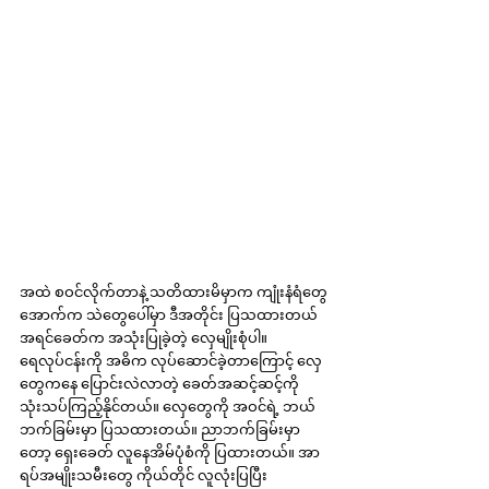
အထဲ စဝင်လိုက်တာနဲ့ သတိထားမိမှာက ကျုံးနံရံတွေ
အောက်က သဲတွေပေါ်မှာ ဒီအတိုင်း ပြသထားတယ် 
အရင်ခေတ်က အသုံးပြုခဲ့တဲ့ လှေမျိုးစုံပါ။ 
ရေလုပ်ငန်းကို အဓိက လုပ်ဆောင်ခဲ့တာကြောင့် လှေ
တွေကနေ ပြောင်းလဲလာတဲ့ ခေတ်အဆင့်ဆင့်ကို 
သုံးသပ်ကြည့်နိုင်တယ်။ လှေတွေကို အဝင်ရဲ့ ဘယ်
ဘက်ခြမ်းမှာ ပြသထားတယ်။ ညာဘက်ခြမ်းမှာ
တော့ ရှေးခေတ် လူနေအိမ်ပုံစံကို ပြထားတယ်။ အာ
ရပ်အမျိုးသမီးတွေ ကိုယ်တိုင် လူလုံးပြပြီး 