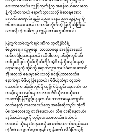
ပေးထားတယ်။ သူ့ပြကွက်နဲ့သူ အခန်းငယ်လေးတွေ
နဲ့ ကိုယ်တကယ် ရောက်သွားသလို ခံစားရအောင် 
အလင်းအမှောင်၊ နည်းပညာ၊ အနုပညာတွေနဲ့ လူကို 
ဖမ်းစားထားတယ်။ ကောင်းလိုက်တဲ့ ပြတိုက်ကြီးပါ
လားလို့ အဲ့အခါကျမှ ကျွန်တော်တွေးမိတယ်။
ပြကွက်တစ်ကွက်ချင်းဆီက သူတို့နိုင်ငံရဲ့ 
စီးပွားရေး၊ လူမှုရေး၊ ဘာသာရေး အခြေအနေကို 
ထင်ဟပ်ပြသနေတယ်။ ဆိုပါတော့ ဒန်အိုးလုပ်ငန်း
တစ်ခုဆိုရင် ကိုယ်ကိုယ်တိုင် အဲ့ဒီ ဒန်အိုးလုပ်နေတဲ့ 
ရောင်းနေတဲ့ ဆိုင်ကို ရောက်သွားတယ်ခံစားရအောင် 
အိုးတွေကို ဈေးမှာခင်းသလို ခင်းပြထားတယ်။ 
နောက်မှာ ဗီဒီယိုပြနေတယ်။ ဗီဒီယိုထဲမှာ လူတစ်
ယောက်က ဒန်အိုးလုပ်ဖို့ ထုရိုက်ပုံသွင်းနေတယ်။ တ
ကယ့်လူက လုပ်နေတာလား၊ ဗီဒီယိုလားဆိုတာ 
အတော်ပြန်ကြည့်ယူရတယ်။ ဘာသာရေးကျောင်း
တက်နေတဲ့ ကလေးငယ်တွေ အခန်းဆိုလည်း အဲ့လို
ပဲ။ ကလေးတွေ စာအံနေတယ်။ သီချင်းဆိုနေတယ်။ 
အဲ့ဒီအသံတွေကို လွှင့်ပေးထားတယ်။ မသိရင် 
တကယ် ဆိုနေ အံနေသလိုပဲ။ တစ်ယောက်တည်းသာ 
အဲ့ဒီထဲ လျှောက်သွားရရင် ကျွန်တော် လိပ်ပြာလွင့်