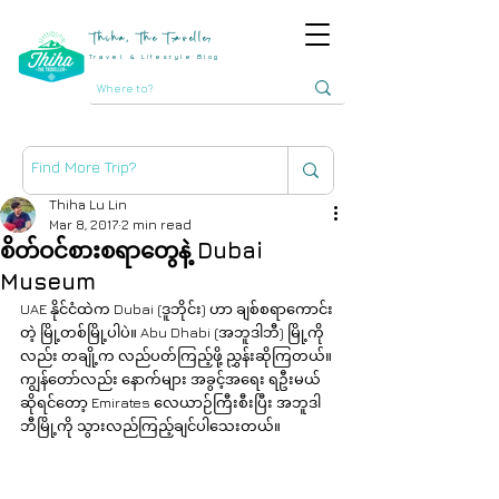
Thiha, The Traveller
Travel & Lifestyle Blog
Thiha Lu Lin
Mar 8, 2017
2 min read
စိတ်ဝင်စားစရာတွေနဲ့ Dubai
Museum
UAE နိုင်ငံထဲက Dubai (ဒူဘိုင်း) ဟာ ချစ်စရာကောင်း
တဲ့ မြို့တစ်မြို့ပါပဲ။ Abu Dhabi (အဘူဒါဘီ) မြို့ကို
လည်း တချို့က လည်ပတ်ကြည့်ဖို့ ညွှန်းဆိုကြတယ်။ 
ကျွန်တော်လည်း နောက်များ အခွင့်အရေး ရဦးမယ်
ဆိုရင်တော့ Emirates လေယာဉ်ကြီးစီးပြီး အဘူဒါ
ဘီမြို့ကို သွားလည်ကြည့်ချင်ပါသေးတယ်။