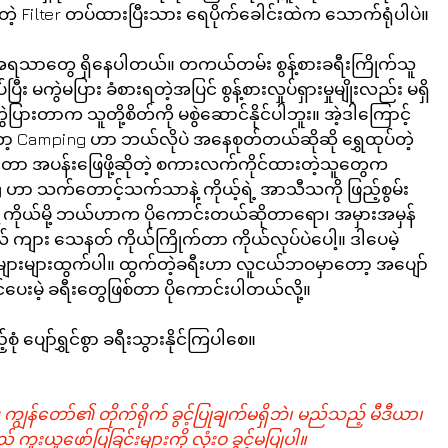
့ Filter တပ်ထားပြီးသား ရေပိုက်ခေါင်းထဲက သောက်ရုံပါပဲ။
ှစ်အရသာတွေ ရှိနေပါတယ်။ တကယ်တမ်း စွန့်စားခရီးကြိုက်သူ
 မကွဲမပြား ခံစားရတဲ့အပြင် စွန့်စားလှုပ်ရှားမှုမျိုးလည်း မရှိ
ကွဲပြားတာက သူတို့စိတ်ကို မစွဲဆောင်နိုင်ပါဘူး။ အဲ့ဒါကြောင့် 
 Camping ဟာ ဘယ်လိုပဲ အနေစုတ်တယ်ဆိုဆို ရွှေထုပ်တဲ့ 
းတာ အပန်းဖြေဖို့ဆိုတဲ့ စကားလက်ကိုင်ထားတဲ့သူတွေက
g ဟာ သက်တောင့်သက်သာနဲ့ ကိုယ့်ရဲ့ အာသီသကို ဖြည့်စွမ်း
နဲ့ ကိုယ်မို့ ဘယ်ဟာက ပိုကောင်းတယ်ဆိုတာရော၊ အမှားအမှန်
် ကျား သေနတ် ကိုယ်ကြိုက်တာ ကိုယ်လုပ်ပဲပေါ့။ ဒါပေမဲ့ 
ျားများထွက်ပါ။ ထွက်တဲ့ခရီးဟာ လူငယ်ဘဝမှာတော့ အပျော်
င်ပေးမဲ့ ခရီးတွေဖြစ်တာ ပိုကောင်းပါတယ်လို့။
ံ ပျော်ရွှင်စွာ ခရီးသွားနိုင်ကြပါစေ။
 ကျွန်တော်၏ တိုက်ရိုက် ခွင့်ပြုချက်မရှိဘဲ၊ မည်သည့် မီဒီယာ၊ 
် ကူးယူဖော်ပြခြင်းများကို လုံးဝ ခွင့်မပြုပါ။