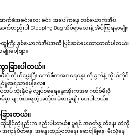
 အောက်ခံအခင်းလေး ခင်း၊ အပေါ်ကနေ တစ်ယောက်အိပ် 
စ်ဆက်တည်းပါ Sleeping Bag အိပ်ရာလေးနဲ့ အိပ်ကြရမှာမျိုး
ွေ့ရာထူကြီး နှစ်ယောက်အိပ်အထိ ပြင်ဆင်ပေးထားတတ်ပါတယ်။ 
ိုးပေါ့ဗျာ။
 ကွာခြားပါတယ်။
ီးပုံ ကိုယ်မွှေးပြီး ကော်ဖီကအစ ရေနွေး ကို ခွက်နဲ့ ကိုယ်တိုင်
ရွှင်မှုအရသာပေါ့လေ။
ပ် သုံးနိုင်မဲ့ လျှပ်စစ်ရေနွေးအိုးကအစ ဂတ်စ်မီးဖို
ှာ ချက်စားရတဲ့အတိုင်း ခံစားမှုမျိုး ပေးပါတယ်။
ွာခြားတယ်။
ထိုးနိုင်တဲ့နည်းက နည်းပါးတယ်။ ပူရင် အဝတ်ချွတ်နေ၊ တဲကို 
 အကုန်ပိတ်နေ၊ အနွေးထည်ဝတ်နေ၊ စောင်ခြုံနေ၊ မီးလှုံနေ