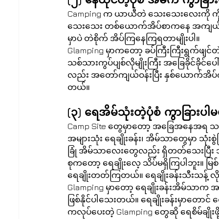
Camping က ယာယီတဲ သေးသေးလေးကို ကိုယ်တိုင်
သေးသေး တစ်ယောက်အိပ်စာကနေ အကျယ်လှဆုံ
မှာပဲ တဲစိုက် အိပ်ကြနေကြရတာမျိုးပါ။
Glamping မှာကတော့ ခပ်ကြီးကြီးရွက်ဖျင်တဲပု
သစ်သားကွပ်ပျစ်လိုမျိုးကြီး အခြေခိုင်ခိုင်
လည်း အတော်ကျယ်ဝန်းပြီး နှစ်ယောက်အိပ်က
တယ်။
(၃) ရေအိမ်သုံးတဲ့ပုံစံ ကွာခြားပါ
Camp Site တွေမှာတော့ အခြေအနေအရ သဘာဝနည်
အများသုံး ရေချိုးခန်း၊ အိမ်သာတွေမှာ သုံးစွ
ခြုံ အိမ်သာလေးတွေလည်း ရှိတတ်သေးပြီး
စုကတော့ ရေချိုးလေ့ သိပ်မရှိကြပါဘူး။ မြစ
ရေချိုးတတ်ကြတယ်။ ရေချိုးခန်းသီးသန့် လ
Glamping မှာတော့ ရေချိုးခန်းအိမ်သာက အနားမ
ဖြစ်နိုင်ပါသေးတယ်။ ရေချိုးခန်းမှာတောင် ရ
ကလုပ်ပေးတဲ့ Glamping တွေဆို ရေစိမ်ချိုးဖိ