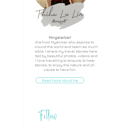
Mingalarbar!
I'm Thiha from Myanmar who aspires to
travel around the world and learn as much
as possible. I share my travel stories here
supported by beautiful photos, videos and
more. I love travelling to enquire, to hear
local stories, to enjoy the nature and of-
cause to have fun.
Read More About Me
Follow
THIHA