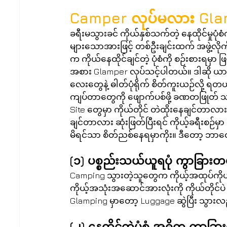
Camper လုပ်မလား Gla
ခရီးမသွားခင် ကိုယ်နှစ်သက်တဲ့ နေထိုင်မှုပု
များသောအားဖြင့် တစ်ဦးချင်းထက် အဖွဲ့လိုက် သွာ
က ကိုယ်နေထိုင်ချင်တဲ့ ပုံစံကို စဉ်းစားရမှ
အစား Glamper လုပ်သင့်ပါတယ်။ ဒါဆို ယာယ
လေးတွေနဲ့ ဓါတ်ပုံရိုက် စိတ်ကူးယဉ်လို့
ကျပ်တာတွေကို ဖျောက်ပစ်ဖို့ ခဏတဖြု
Site တွေမှာ ကိုယ်တိုင် တဲထိုးနေချင်တာလား၊ အ
ချင်တာလား ဆုံးဖြတ်ပြီးရင် ကိုယ့်ခရီးစဉ
မိရင်သာ စိတ်ညစ်နေရမှာကိုး။ ဒီတော့ ဘာ
(၁) ပစ္စည်းသယ်ယူရပုံ ကွာခြား
Camping သွားတဲ့သူတွေက ကိုယ့်အထုပ်ကိုယ် B
ကိုယ့်အသုံးအဆောင်အားလုံးကို ကိုယ်တိုင်ပ
Glamping မှာတော့ Luggage ဆွဲပြီး သွာ
(၂) နေထိုင်တဲ့ပုံစံ အဓိက ကွာခြာ