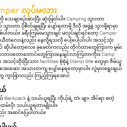
mper လုပ်မလား
ံစံကို သေချာစဉ်းစားပြီး ဆုံးဖြတ်ပါ။ Camping သွားတာ 
းတာ ပိုစိတ်ချရပြီး ပျော်ရတာမို့ ဒီလို အဖွဲ့နဲ့ သွားဖို့ရာမှာ
ာ ဖြစ်ပါတယ်။ ခရီးကြမ်းမသွားချင် မလုပ်ချင်ရင်တော့ Camper 
ီတဲလေးနဲ့လည်း နေလို့ရသလို ပေါ့ပေါ့ပါးပါး အသင့်သုံး
 ရတယ် ဆိုပါတော့လေ။ ခုခေတ်ကလည်း တိုက်တာတွေကြားက မွမ်း
တ် သဘာဝတောတောင်တွေကြားနေချင်လာကြတာကိုး။ Camp 
သင့်ထိုးပြီးသား facilities စုံစုံနဲ့ Glamp Site တွေမှာ ဇိမ်ယူ
်မှာ အေးဆေး အသားတကျ ပျော်နေရတော့မှာပါ။ လွဲမှားရွေးချယ်
တွေ ကွာခြားလည်း ကြည့်ကြရအောင်
တယ်
ackpack နဲ့ သယ်ယူရပြီး ကိုယ့်ရဲ့ တဲ၊ ဖျာ၊ အိပ်ရာ စတဲ့ 
ဲ ထမ်းပိုး သယ်ယူရတာမျိုးပါ။
းလည်း အဆင်ပြေပါတယ်။
းပါမယ်