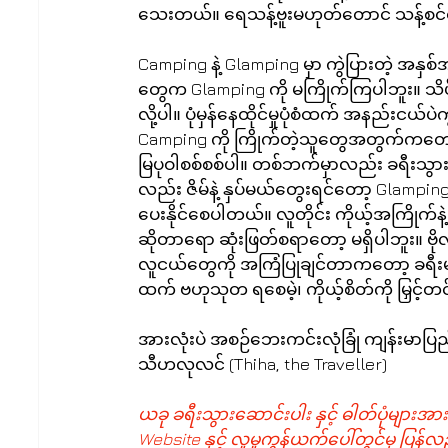
သေးတယ်။ ရေသန့်ဗူးမဟုတ်တောင် သန့်စင်တဲ
Camping နဲ့ Glamping မှာ ကွဲပြားတဲ့ အန
တွေက Glamping ကို မကြိုက်ကြပါဘူး။ သိပ်ပြီး
လို့ပါ။ ပုံမှန်နေထိုင်မှုပုံစံထက် အနည်းငယ်ပဲ
Camping ကို ကြိုက်တဲ့သူတွေအတွက်ကတော့
မြပုဝါစစ်စစ်ပါ။ တစ်ဘက်မှာလည်း ခရီးသွာ
လည်း ဇိမ်နဲ့ နှပ်မယ်တွေးရင်တော့ Glampin
ပေးနိုင်စေပါတယ်။ လူတိုင်း ကိုယ့်အကြိုက်
ဆိုတာရော ဆုံးဖြတ်စရာတော့ မရှိပါဘူး။ ဗိုလ
လူငယ်တွေကို အကြံပြုချင်တာကတော့ ခရီးမ
ထက် ဗဟုသုတ ရစေမဲ့၊ ကိုယ့်စိတ်ကို မြှင့်တ
အားလုံးပဲ အစဉ်ဘေးကင်းလုံခြုံ ကျန်းမာပြည့်စု
သီဟလုလင် (Thiha, the Traveller)
ယခု ခရီးသွားဆောင်းပါး နှင့် ဓါတ်ပုံများအား
Website နှင့် လူမှုကွန်ယက်ပေါ်တွင်မှ ပြန်လည