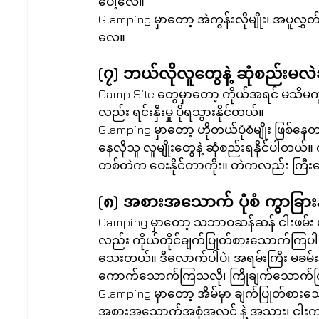
ပေါ့လေ။
Glamping မှာတော့ အဲကွန်းလိုမျိုး၊ အပူလွှ
လေ။
(၇) ဘယ်လိုလူတွေနဲ့ ဆုံစည်းမလ
Camp Site တွေမှာတော့ ကိုယ်အရင် မသိမကျွမ
လည်း ရင်းနှီးမှု ပိုရသွားနိုင်တယ်။
Glamping မှာတော့ ဟိုတယ်ပုံစံမျိုး ဖြစ်နေတာမျ
နေလိုသူ လူမျိုးတွေနဲ့ ဆုံစည်းရနိုင်ပါတ
တစ်တဲက ဝေးနိုင်တာကိုး။ တဲကလည်း ကြီ
(၈) အစားအသောက် ပုံစံ ကွာခြားန
Camping မှာတော့ သဘာဝဆန်ဆန် ငါးဖမ်း ဟ
လည်း ကိုယ်တိုင်ချက်ပြုတ်စားသောက်ကြပ
သေးတယ်။ ဒီလောက်ပါပဲ၊ အရမ်းကြီး မခမ်းနာ
ကောက်သောက်ကြသလို၊ ကြိုချက်သောက
Glamping မှာတော့ အိမ်မှာ ချက်ပြုတ်စားသောက
အစားအသောက်အစုံအလင် နဲ့ အသား၊ ငါးက အစ 