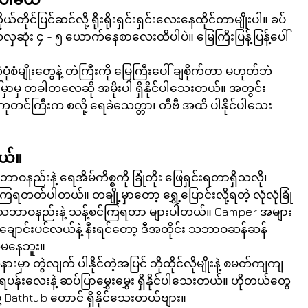
ပြင်ဆင်လို့ ရိုးရိုးရှင်းရှင်းလေးနေထိုင်တာမျိုးပါ။ ခပ်
း ၄ - ၅ ယောက်နေစာလေးထိပါပဲ။ မြေကြီးပြန့်ပြန့်ပေါ်
ံစံမျိုးတွေနဲ့ တဲကြီးကို မြေကြီးပေါ် ချစိုက်တာ မဟုတ်ဘဲ 
ပေါ်မှာမှ တခါတလေဆို အမိုးပါ ရှိနိုင်ပါသေးတယ်။ အတွင်း
ုတင်ကြီးက စလို့ ရေခဲသေတ္တာ၊ တီဗီ အထိ ပါနိုင်ပါသေး
မယ်။
းနဲ့ ရေအိမ်ကိစ္စကို ခြုံတိုး ဖြေရှင်းရတာရှိသလို၊ 
ဲကြရတတ်ပါတယ်။ တချို့မှာတော့ ရွှေ့ပြောင်းလို့ရတဲ့ လုံလုံခြုံ
 သဘာဝနည်းနဲ့ သန့်စင်ကြရတာ များပါတယ်။ Camper အများ
်ချောင်းပင်လယ်နဲ့ နီးရင်တော့ ဒီအတိုင်း သဘာဝဆန်ဆန် 
ိုမနေဘူး။
ှာ တွဲလျက် ပါနိုင်တဲ့အပြင် ဘိုထိုင်လိုမျိုးနဲ့ စမတ်ကျကျ 
ေပန်းလေးနဲ့ ဆပ်ပြာမွှေးမွှေး ရှိနိုင်ပါသေးတယ်။ ဟိုတယ်တွေ
ု့ Bathtub တောင် ရှိနိုင်သေးတယ်ဗျား။