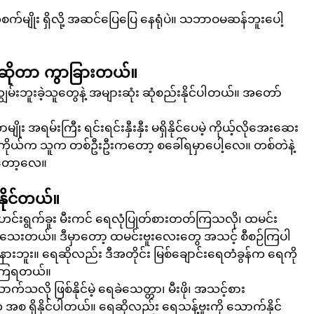
တ်စက်မျိုး ရှိလို့ အဆင်ပြေပြေ နေရုံပဲ။ သဘာဝမဆန်ဘူးပေါ့
ဲဆိုတာ ကွာခြားတယ်။
်းဘူးခဲ့သူတွေနဲ့ အများဆုံး ဆုံစည်းနိုင်ပါတယ်။ အတော်
ိုး အရမ်းကြီး ရင်းရင်းနှီးနှီး မရှိနိုင်ပေမဲ့ ကိုယ့်လိုအေးဆေး
ယ်။ ကိုယ်က သူက တစ်ဦးဦးကတော့ စခေါ်ရမှာပေါ့လေ။ တစ်တဲနဲ့ 
းတော့လေ။
ိုင်တယ်။
င်းရွက်ခူး မီးကင် ရေလုံပြုတ်စားတတ်ကြသလို၊ ထမင်း
ါသေးတယ်။ ဒီမှာတော့ ထမင်းဗူးလေးတွေ အသင့် စီစဉ်ကြပါ
းဘူး။ ရေဆိုလည်း ဒီအတိုင်း မြစ်ချောင်းရေတံခွန်က ရေကို 
်ကြရတယ်။
်သလို ဖြစ်နိုင်မဲ့ ရေခဲသေတ္တာ၊ မီးဖို၊ အသင့်စား 
ရှိနိုင်ပါတယ်။ ရေဆိုလည်း ရေသန့်ဗူးကို သောက်နိုင်