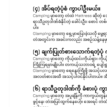
(၄) အိပ်ရတဲ့ပုံစံ ကွာပါဦးမယ်။
Camping မှာတော့ တဲထဲ Mattress ဆိုတဲ့
ရာသီဥတုဒါဏ်ခံနိုင်တဲ့ ခေါင်းဦး၊ စောင် တ
ပါ။
Glamping မှာတော့ ရှေ့မှာပြောခဲ့သလို မ
တဲအတွင်းက အခင်းကလည်း အစဉ်သန့်နေမှာမျ
(၅) ချက်ပြုတ်စားသောက်ရတဲ့ပုံ
Camping မှာတော့ ကိုယ့်ထင်းကိုယ်ရှာ၊ ကိုယ့်မ
ကြိုကြရမှာမျိုးပါ။ တကယ့်သဘာဝရဲ့ ပျော်
Glamping မှာတော့ ရေနွေးကြိုဖို့ အသင့်ပလပ်တ
အလတ်စားအထိ အသင့်ပါဝင်နိုင်ပါတယ်။ အိမ်မ
(၆) ရာသီဥတုဒါဏ်ကို ခံစားပုံ က
Camping မှာတော့ အပူချိန်ကို ကာကွယ်တွန်း
ဖွင့်နေ၊ တဲအပြင်ထွက်နေပေါ့။ အေးရင် တဲထဲ