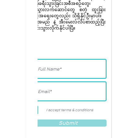
အခမဲ့ခရီးသွားခြင်းအစီအစဉ်တွေ၊
ခရီးသွားလက်ဆောင်တွေ စတဲ့ ထူးခြား
အခွင့်အရေးတွေလည်း သိရှိနိုင်ဦးမှာပါ။
ခုပဲ အမည် နဲ့ အီးမေးလ်လိပ်စာထည့်ပြီး
စာရင်းသွားလိုက်နိုင်ပါပြီ။
I accept terms & conditions
Submit