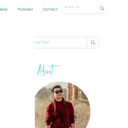
deos
Podcast
Contact
About
THIHA