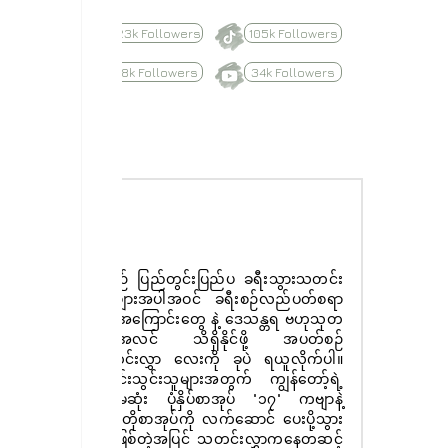
623k Followers
105k Followers
8.8k Followers
34k Followers
Subscribe
နေ့စဉ် ပြည်တွင်းပြည်ပ ခရီးသွားသတင်း
ထူးများအပါအဝင် ခရီးစဉ်လည်ပတ်စရာ
များအကြောင်းတွေ နဲ့ ဒေသန္တရ ဗဟုသုတ
အစုံအလင် သိရှိနိုင်ဖို့ အပတ်စဉ်
သတင်းလွှာ လေးကို ခုပဲ ရယူလိုက်ပါ။
စာရင်းသွင်းသူများအတွက် ကျွန်တော့်ရဲ့
ပထမဆုံး ပုံနှိပ်စာအုပ် "၁၇" ကဗျာနဲ့
ဝတ္ထုတိုစာအုပ်ကို လက်ဆောင် ပေးပို့သွား
မှာ ဖြစ်တဲ့အပြင် သတင်းလွှာကနေတဆင့်