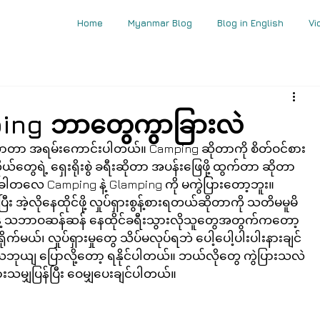
Home
Myanmar Blog
Blog in English
Vi
ping ဘာတွေကွာခြားလဲ
ားလာတာ အရမ်းကောင်းပါတယ်။ Camping ဆိုတာကို စိတ်ဝင်စား
ွေရဲ့ ရှေးရိုးစွဲ ခရီးဆိုတာ အပန်းဖြေဖို့ ထွက်တာ ဆိုတာ
လေ Camping နဲ့ Glamping ကို မကွဲပြားတော့ဘူး။ 
း အဲ့လိုနေထိုင်ဖို့ လှုပ်ရှားစွန့်စားရတယ်ဆိုတာကို သတိမမူမိ
့ သဘာဝဆန်ဆန် နေထိုင်ခရီးသွားလိုသူတွေအတွက်ကတော့ 
က်မယ်၊ လှုပ်ရှားမှုတွေ သိပ်မလုပ်ရဘဲ ပေါ့ပေါ့ပါးပါးနားချင်
 ယေဘုယျ ပြောလို့တော့ ရနိုင်ပါတယ်။ ဘယ်လိုတွေ ကွဲပြားသလဲ
းသမျှပြန်ပြီး ဝေမျှပေးချင်ပါတယ်။