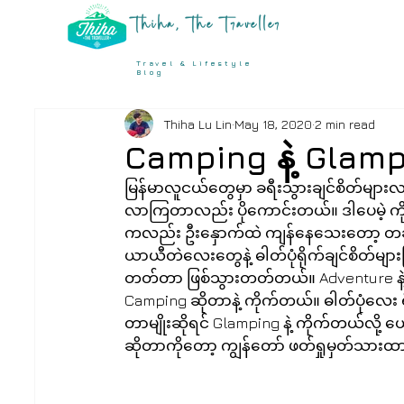
Thiha, The Traveller
Travel & Lifestyle
Blog
Thiha Lu Lin
May 18, 2020
2 min read
Camping နဲ့ Glam
မြန်မာလူငယ်တွေမှာ ခရီးသွားချင်စိတ်မျ
လာကြတာလည်း ပိုကောင်းတယ်။ ဒါပေမဲ့ ကိုယ်တ
ကလည်း ဦးနှောက်ထဲ ကျန်နေသေးတော့ တခါတ
ယာယီတဲလေးတွေနဲ့ ဓါတ်ပုံရိုက်ချင်စိတ်များပြီ
တတ်တာ ဖြစ်သွားတတ်တယ်။ Adventure နဲ
Camping ဆိုတာနဲ့ ကိုက်တယ်။ ဓါတ်ပုံလေး ရို
တာမျိုးဆိုရင် Glamping နဲ့ ကိုက်တယ်လို့
ဆိုတာကိုတော့ ကျွန်တော် ဖတ်ရှုမှတ်သားထာ