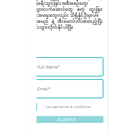
အခမဲ့ခရီးသွားခြင်းအစီအစဉ်တွေ၊
ခရီးသွားလက်ဆောင်တွေ စတဲ့ ထူးခြား
အခွင့်အရေးတွေလည်း သိရှိနိုင်ဦးမှာပါ။
ခုပဲ အမည် နဲ့ အီးမေးလ်လိပ်စာထည့်ပြီး
စာရင်းသွားလိုက်နိုင်ပါပြီ။
I accept terms & conditions
Submit