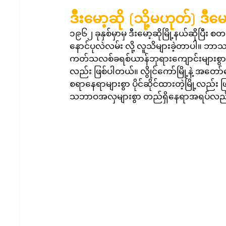
ဒီးမော့ဆို (သို့မဟုတ်) ဒီမေ
၁၉၆၂ ခုနှစ်မှာမှ ဒီးမော့ဆိုမြို့နယ်ဆိုပြီး 
နောင်ပုလဲလမ်း လို့ လူသိများခဲ့တာပါ။ ဘာသာပေ
ကတ်သလစ်ခရစ်ယာန်ဘုရားကျောင်းများစွာနဲ့ 
လည်း ဖြစ်ပါတယ်။ လွိုင်ကော်မြို့နဲ့ အ
စရာနေရာများစွာ ပိုင်ဆိုင်ထားတဲ့မြို့လည်း ဖ
သဘာဝအလှများစွာ တည်ရှိနေရာအရပ်လည်