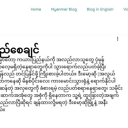
Home
Myanmar Blog
Blog in English
Vi
လည်စေချင်
ဉ်မှာတော့ ကယားပြည်နယ်ကို အလည်လာသူတွေ ပုံမှန်
့မရှိတဲ့နေရာတွေကိုပါ သွားရောက်လည်ပတ်ခဲ့ပြီး 
 တင်ပြနိုင်ဖို့ ကြိုးစားခဲ့ပါတယ်။ ဒီးမော့ဆို (အလွယ်
ကနေဆို မိနစ်ပိုင်းလေး ကားမောင်းသွားရုံနဲ့ ရောက်နိုင်ပါ
ဆန်တဲ့ အလှတွေကို ခံစားရမဲ့ လည်ပတ်စရာနေရာတွေ၊ သမိုင်း
ာက်အအုံတွေ အစုံကို ရှိနေတာက သူ့ရဲ့ ထူးခြားတဲ့အချက်
ြီဆိုရင် ချန်ထားလို့မရတဲ့ ဒီးမော့ဆိုမြို့နဲ့ အနီး
ယ်။