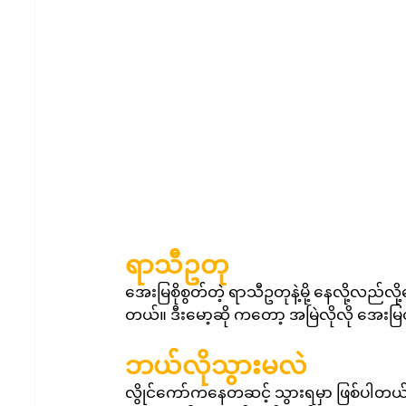
ရာသီဥတု
အေးမြစိုစွတ်တဲ့ ရာသီဥတုနဲ့မို့ နေလို့လည်
တယ်။ ဒီးမော့ဆို ကတော့ အမြဲလိုလို အေးမြ
ဘယ်လိုသွားမလဲ
လွိုင်ကော်ကနေတဆင့် သွားရမှာ ဖြစ်ပါတယ်။ 