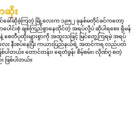
ာဆိုး
စတင်ခေါ်ဆိုခဲ့ကြတဲ့ မြို့လေးက ၁၉၅၂ ခုနှစ်မတိုင်ခင်ကတော့ 
ါင်းစုံ ချစ်ကြည်စွာနေထိုင်တဲ့ အရပ်လို့ပဲ ဆိုပါရစေ။ ရိုမန်
စေတီပုထိုးများစွာကို အထူးသဖြင့် မြင်တွေ့ကြရမဲ့ အရပ်
တော်လေး နီးစပ်နေပြီး ကယားပြည်နယ်ရဲ့ အထင်ကရ လည်ပတ်
ြစ်ပါတယ်။ တောင်တန်း၊ ရေတံခွန်၊ စိမ့်စမ်း၊ လိုဏ်ဂူ စတဲ့ 
း ဖြစ်ပါတယ်။