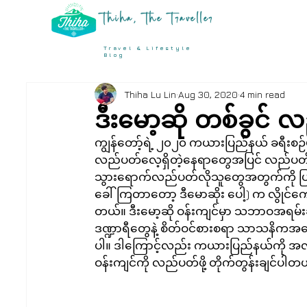
Thiha, The Traveller
Travel & Lifestyle
Blog
Thiha Lu Lin
Aug 30, 2020
4 min read
ဒီးမော့ဆို တစ်ခွင် 
ကျွန်တော့်ရဲ့ ၂၀၂၀ ကယားပြည်နယ် ခရီးစ
လည်ပတ်လေ့ရှိတဲ့နေရာတွေအပြင် လည်ပတ်လေ
သွားရောက်လည်ပတ်လိုသူတွေအတွက်ကို ပြန်လည်
ခေါ်ကြတာတော့ ဒီမောဆိုး ပေါ့) က လွိုင်ကော်
တယ်။ ဒီးမော့ဆို ဝန်းကျင်မှာ သဘာဝအရမ်း
ဒဏ္ဍာရီတွေနဲ့ စိတ်ဝင်စားစရာ သာသနိကအဆေ
ပါ။ ဒါကြောင့်လည်း ကယားပြည်နယ်ကို အလည်လာပ
ဝန်းကျင်ကို လည်ပတ်ဖို့ တိုက်တွန်းချင်ပါတ