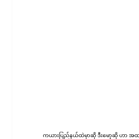
ကယားပြည်နယ်ထဲမှာဆို ဒီးမော့ဆို ဟာ အ