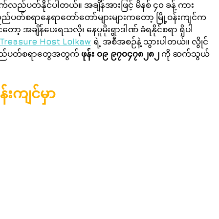
က်လည်ပတ်နိုင်ပါတယ်။ အချိန်အားဖြင့် မိနစ် ၄၀ ခန့် ကား
ည်ပတ်စရာနေရာတော်တော်များများကတော့ မြို့ဝန်းကျင်က 
ုရင်တော့ အချိန်ပေးရသလို၊ နေပူမိုးရွာဒါဏ် ခံရနိုင်စရာ ရှိပါ
Treasure Host Loikaw
ရဲ့ အစီအစဉ်နဲ့ သွားပါတယ်။ လွိုင်
 လည်ပတ်စရာတွေအတွက် 
ဖုန်း ၀၉ ၉၇၀၄၇၈၂၈၂
 ကို ဆက်သွယ်
်းကျင်မှာ