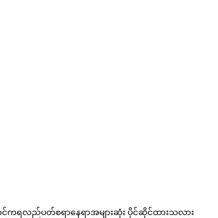
ထင်ကရလည်ပတ်စရာနေရာအများဆုံး ပိုင်ဆိုင်ထားသလား 