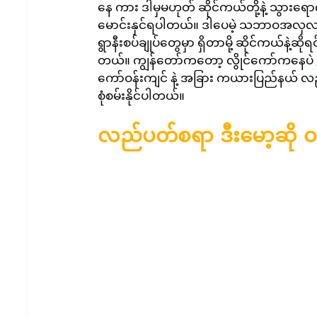
နေ ကား ဒါမှမဟုတ် ဆိုင်ကယ်တို့နဲ့ သွားရော
မောင်းနှင်ရပါတယ်။ ဒါပေမဲ့ သဘာဝအလှလ
ရွာနီးစပ်ချုပ်တွေမှာ ရှိတာမို့ ဆိုင်ကယ်နဲ့ဆိ
တယ်။ ကျွန်တော်ကတော့ လွိုင်ကော်ကနေပဲ 
ကော်ဝန်းကျင် နဲ့ အခြား ကယားပြည်နယ်
စုံစမ်းနိုင်ပါတယ်။
လည်ပတ်စရာ ဒီးမော့ဆို ဝန