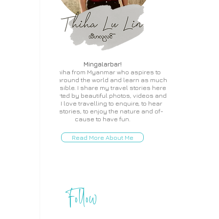
Mingalarbar!
I'm Thiha from Myanmar who aspires to
travel around the world and learn as much
as possible. I share my travel stories here
supported by beautiful photos, videos and
more. I love travelling to enquire, to hear
local stories, to enjoy the nature and of-
cause to have fun.
Read More About Me
Follow
THIHA