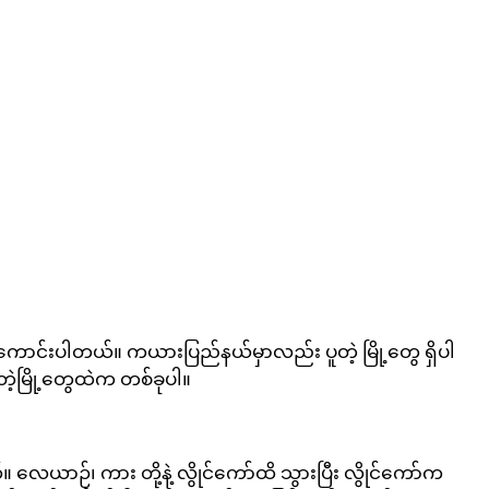
လို့ကောင်းပါတယ်။ ကယားပြည်နယ်မှာလည်း ပူတဲ့ မြို့တွေ ရှိပါ
တဲ့မြို့တွေထဲက တစ်ခုပါ။
လေယာဉ်၊ ကား တို့နဲ့ လွိုင်ကော်ထိ သွားပြီး လွိုင်ကော်က