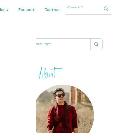
deos
Podcast
Contact
About
THIHA