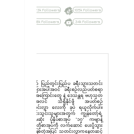
623k Followers
105k Followers
8.8k Followers
34k Followers
Subscribe
နေ့စဉ် ပြည်တွင်းပြည်ပ ခရီးသွားသတင်း
ထူးများအပါအဝင် ခရီးစဉ်လည်ပတ်စရာ
များအကြောင်းတွေ နဲ့ ဒေသန္တရ ဗဟုသုတ
အစုံအလင် သိရှိနိုင်ဖို့ အပတ်စဉ်
သတင်းလွှာ လေးကို ခုပဲ ရယူလိုက်ပါ။
စာရင်းသွင်းသူများအတွက် ကျွန်တော့်ရဲ့
ပထမဆုံး ပုံနှိပ်စာအုပ် "၁၇" ကဗျာနဲ့
ဝတ္ထုတိုစာအုပ်ကို လက်ဆောင် ပေးပို့သွား
မှာ ဖြစ်တဲ့အပြင် သတင်းလွှာကနေတဆင့်