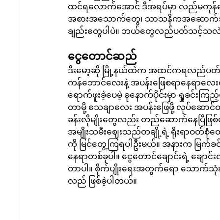
ထင်ရလောက်အောင် ဒီအရပ်မှာ လည်မကုန်အေ
အစားအသောက်တွေ၊ သာသနိကအဆောက်အအုံတွ
ချည်းတွေပါပဲ။ ဘယ်တွေလည်ပတ်သင့်သလဲ
ငွေတောင်ဆည်
ဒီးမော့ဆို မြို့နယ်ထဲက အထင်ကရလည်ပတ်
ကန်ဘောင်လေးနဲ့ အပန်းဖြေစရာနေရာလေးတစ်ခ
ရောက်ဖူးခဲ့ပေမဲ့ ခုနောက်ပိုင်းမှာ ရှုခင်
တာမို့ သေချာလေး အပန်းဖြေဖို့ လုပ်ဆော
ခန်းလိုမျိုးတွေလည်း တည်ဆောက်နေပြီဖြစ
အမျိုးသမီးဈေးသည်တချို့ရဲ့ ရိုးရာဝတ်စုံတွေ
ကို မြင်တွေ့ကြရပါဦးမယ်။ အနားက မြက်ခင်းပ
နေရာတစ်ခုပါ။ ငွေတောင်ချောင်းရဲ့ ချေ
တာပါ။ စိုက်ပျိုးရေးအတွက်ရော သောက်သ
လည် ဖြစ်ခဲ့ပါတယ်။