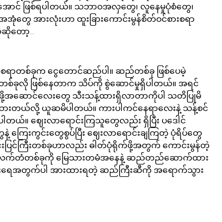
ာင် ဖြစ်ရပါတယ်။ သဘာဝအလှတွေ၊ လူနေမှုပုံစံတွေ၊ 
ေ အားလုံးဟာ ထူးခြားကောင်းမွန်စိတ်ဝင်စားစရာ
ဆိုတော့…
စရာတစ်ခုက ငွေတောင်ဆည်ပါ။ ဆည်တစ်ခု ဖြစ်ပေမဲ့ 
ုလို ဖြစ်နေတာက သိပ်ကို စွဲဆောင်မှုရှိပါတယ်။ အရင်
းကြည့်ဖို့အဆောင်လေးတွေ သီးသန့်ထားရှိလာတာကိုပါ သတိပြုမိ
င်ထားတယ်လို့ ယူဆမိပါတယ်။ ကားပါကင်နေရာလေးနဲ့ သန့်စင်
်ပါတယ်။ ဈေးလာရောင်းကြသူတွေလည်း ရှိပြီး ပဒေါင်
နဲ့ ကြေးကွင်းတွေစွပ်ပြီး ဈေးလာရောင်းချကြတဲ့ ပုံရိပ်တွေ
ြင်ကြီးတစ်ခုဟာလည်း ဓါတ်ပုံရိုက်ဖို့အတွက် ကောင်းမွန်တဲ့
ာင်းလက်တံတစ်ခုကို မြေသားတမံအနေနဲ့ ဆည်တည်ဆောက်ထား
ုံးရေအတွက်ပါ အားထားရတဲ့ ဆည်ကြီးဆီကို အရောက်သွား