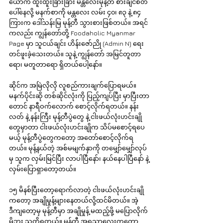
ယောက် ထူးထူးခြားခြား မန္တလေးမုန့်တီ စားချင်စိတ်
ပေါ်နေလို့ မနက်စာကို မန္တလေး လမ်း ၄၀၊ ၈၃ နဲ့ ၈၄ 
ကြားက ဒေါ်သန်းမြ မုန့်တီ သွားစားဖြစ်တယ်။ အရင်
ကလည်း ကျွန်တော်တို့ Foodaholic Myanmar 
Page မှာ သူငယ်ချင်း ဟိန်းဇော်ညို (Admin N) ရေး
တင်ဖူးခဲ့သေးတယ်။ သူနဲ့ ကျွန်တော် အမြင်တူတာ
ရော၊ မတူတာရော ရှိတယ်ပေါ့နော်။
ဆိုင်က အမြဲလိုလို လူစည်ကားချက်ပြောရမယ်။ 
မနက်ပိုင်းဆို တစ်ဆိုင်လုံးကို ပြည့်ကျပ်ပြီး မှာပြီးတာ
တောင် နာရီဝက်လောက် စောင့်လိုက်ရတယ်။ နန်း
လတ် နဲ့ နန်းကြီး မုန့်တီပွဲတွေ နဲ့ ငါးဖယ်လုံးဟင်းချို 
တွေမှာတာ ငါးဖယ်လုံးဟင်းချိုက သိပ်မစောင့်ရပေ
မယ့် မုန့်တီပွဲတွေကတော့ အတော်စောင့်လိုက်ရ
တယ်။ မုန့်နယ်တဲ့ အစ်မမျက်နှာကို တမျှော်မျှော်လုပ်
မှ သူက လှမ်းမြင်ပြီး လာပါပြီနော်၊ နယ်နေပါပြီနော် နဲ့ 
လှမ်းပြောရှာတော့တယ်။
၁၅ မိနစ်ပြီးတော့ရောက်လာတဲ့ ငါးဖယ်လုံးဟင်းချို
ကတော့ အချိုမှုန့်များနေတယ်လို့ထင်မိတယ်။ အဲ့
ဒီကျတော့မှ မုန့်တီမှာ အချိုမှုန့် မထည့်ဖို့ မပြောလိုက်
မိဘူး သတိရတယ်။ မုန့်တီ အရသာလေးကတော့ 