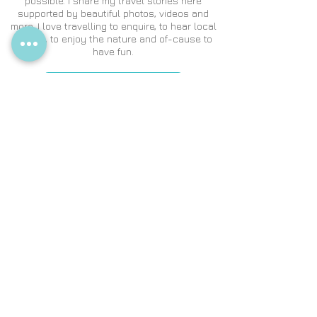
possible. I share my travel stories here
supported by beautiful photos, videos and
more. I love travelling to enquire, to hear local
stories, to enjoy the nature and of-cause to
have fun.
Read More About Me
Follow
THIH
A
623k Followers
105k Followers
8.8k Followers
34k Followers