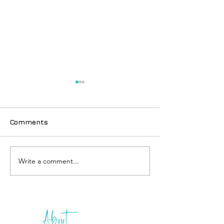
Comments
Write a comment...
ဖိလစ်ပိုင် အလည်မသွားခင်
သီပေါမင်း နဲ့ ကံတ
ကြိုပြင်ဆင်
အကျိုးပေး အိန္ဒ
ဖာရ်ရှားသ် ရဲ့ ရန်
About
THIH
ဂူဗိမာန်