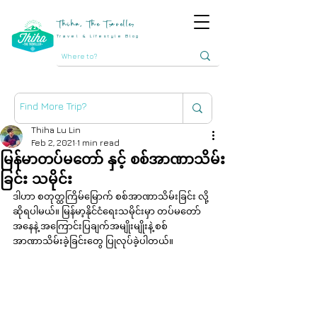
Thiha, The Traveller
Travel & Lifestyle Blog
Thiha Lu Lin
Feb 2, 2021
1 min read
မြန်မာတပ်မတော် နှင့် စစ်အာဏာသိမ်း
ခြင်း သမိုင်း
ဒါဟာ စတုတ္ထကြိမ်မြောက် စစ်အာဏာသိမ်းခြင်း လို့ 
ဆိုရပါမယ်။ မြန်မာ့နိုင်ငံရေးသမိုင်းမှာ တပ်မတော် 
အနေနဲ့ အကြောင်းပြချက်အမျိုးမျိုးနဲ့ စစ်
အာဏာသိမ်းခဲ့ခြင်းတွေ ပြုလုပ်ခဲ့ပါတယ်။