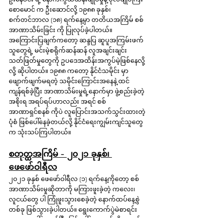
စောမောင် က ဦးဆောင်လို့ ၁၉၈၈ ခုနှစ်၊ 
စက်တင်ဘာလ (၁၈) ရက်နေ့မှာ တတိယအကြိမ် စစ်
အာဏာသိမ်းခြင်း ကို ပြုလုပ်ခဲ့ပါတယ်။ 
အကြောင်းပြချက်ကတော့ ဆန္ဒပြ ဆူပူအကြမ်းဖက်
သူတွေရဲ့ မင်းမဲ့စရိုက်ဆန်ဆန် လူအချင်းချင်း
သတ်ဖြတ်မှုတွေကို ဥပဒေအထိန်းအကွပ်မဲ့ဖြစ်နေလို့ 
လို့ ဆိုပါတယ်။ ၁၉၈၈ ကတော့ နိုင်ငံသမိုင်း မှာ 
ဖျောက်ဖျက်မရတဲ့ သမိုင်းကြောင်းအနေနဲ့ ထင်
ကျန်ရစ်ခဲ့ပြီး အာဏာသိမ်းမှုရဲ့နောက်မှာ ဖွဲ့စည်းခဲ့တဲ့ 
အစိုးရ အရပ်ရပ်ဟာလည်း အရင် စစ်
အာဏာရှင်စနစ် ကိုပဲ လူပြောင်းအသက်သွင်းထားတဲ့
ပုံစံ ဖြစ်ပေါ်နေခဲ့တယ်လို့ နိုင်ငံရေးကျွမ်းကျင်သူတွေ
က သုံးသပ်ကြပါတယ်။
စတုတ္ထအကြိမ် - ၂၀၂၁ ခုနှစ်၊ 
ဖေဖော်ဝါရီလ
၂၀၂၁ ခုနှစ် ဖေဖော်ဝါရီလ (၁) ရက်နေ့ကိုတော့ စစ်
အာဏာသိမ်းမှုဆိုတာကို မကြားဖူးခဲ့တဲ့ ကလေး၊ 
လူငယ်တွေ ပါ ကြုံဖူးသွားစေခဲ့တဲ့ နောက်ထပ်နေ့စွဲ
တစ်ခု ဖြစ်သွားခဲ့ပါတယ်။ ရွေးကောက်ပွဲမဲစာရင်း 