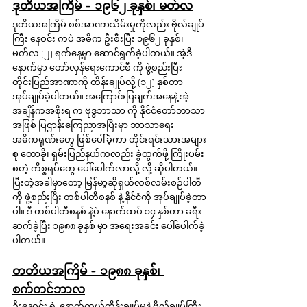
ဒုတိယအကြိမ် - ၁၉၆၂ ခုနှစ်၊ မတ်လ
ဒုတိယအကြိမ် စစ်အာဏာသိမ်းမှုကိုလည်း ဗိုလ်ချုပ်
ကြီး နေဝင်း ကပဲ အဓိက ဦးစီးပြီး ၁၉၆၂ ခုနှစ်၊ 
မတ်လ (၂) ရက်နေ့မှာ ဆောင်ရွက်ခဲ့ပါတယ်။ အဲ့ဒီ
နောက်မှာ တော်လှန်ရေးကောင်စီ ကို ဖွဲ့စည်းပြီး 
တိုင်းပြည်အာဏာကို ထိန်းချုပ်လို့ (၁၂) နှစ်တာ 
အုပ်ချုပ်ခဲ့ပါတယ်။ အကြောင်းပြချက်အနေနဲ့ အဲ့
အချိန်ကအစိုးရ က ဗုဒ္ဓဘာသာ ကို နိုင်ငံတော်ဘာသာ 
အဖြစ် ပြဌာန်းကြေညာအပြီးမှာ ဘာသာရေး 
အဓိကရုဏ်းတွေ ဖြစ်ပေါ်ခဲ့ကာ တိုင်းရင်းသားအများ
စု တောခို၊ ရှမ်းပြည်နယ်ကလည်း ခွဲထွက်ဖို့ ကြိုးပမ်း 
စတဲ့ ကိစ္စရပ်တွေ ပေါ်ပေါက်လာလို့ လို့ ဆိုပါတယ်။ 
ပြီးတဲ့အခါမှာတော့ မြန်မာ့ဆိုရှယ်လစ်လမ်းစဉ်ပါတီ 
ကို ဖွဲ့စည်းပြီး တစ်ပါတီစနစ် နဲ့ နိုင်ငံကို အုပ်ချုပ်ခဲ့တာ
ပါ။ ဒီ တစ်ပါတီစနစ် နဲ့ပဲ နောက်ထပ် ၁၄ နှစ်တာ ခရီး
ဆက်ခဲ့ပြီး ၁၉၈၈ ခုနှစ် မှာ အရေးအခင်း ပေါ်ပေါက်ခဲ့
ပါတယ်။ 
တတိယအကြိမ် - ၁၉၈၈ ခုနှစ်၊ 
စက်တင်ဘာလ
ဦးနေဝင်း ရဲ့ နောက်ကွယ်ထိန်းချုပ်မှုနဲ့ ဗိုလ်ချုပ်ကြီး 