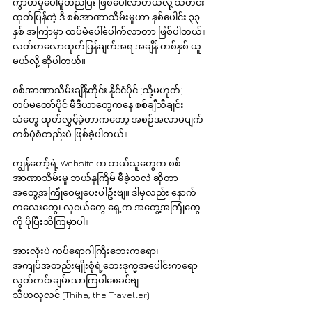
ကွာဟမှုပေါ်မူတည်ပြီး ဖြစ်ပေါ်လာတယ်လို့ သတင်း
ထုတ်ပြန်တဲ့ ဒီ စစ်အာဏာသိမ်းမှုဟာ နှစ်ပေါင်း ၃၃ 
နှစ် အကြာမှာ ထပ်မံပေါ်ပေါက်လာတာ ဖြစ်ပါတယ်။ 
လတ်တလောထုတ်ပြန်ချက်အရ အချိန် တစ်နှစ် ယူ
မယ်လို့ ဆိုပါတယ်။
စစ်အာဏာသိမ်းချိန်တိုင်း နိုင်ငံပိုင် (သို့မဟုတ်) 
တပ်မတော်ပိုင် မီဒီယာတွေကနေ စစ်ချီသီချင်း
သံတွေ ထုတ်လွှင့်ခဲ့တာကတော့ အစဉ်အလာမပျက် 
တစ်ပုံစံတည်းပဲ ဖြစ်ခဲ့ပါတယ်။ 
ကျွန်တော့်ရဲ့ Website က ဘယ်သူတွေက စစ်
အာဏာသိမ်းမှု ဘယ်နှကြိမ် မီခဲ့သလဲ ဆိုတာ 
အတွေ့အကြုံဝေမျှပေးပါဦးဗျ။ ဒါမှလည်း နောက်
ကလေးတွေ၊ လူငယ်တွေ ရှေ့က အတွေ့အကြုံတွေ
ကို ပိုပြီးသိကြမှာပါ။
အားလုံးပဲ ကပ်ရောဂါကြီးဘေးကရော၊ 
အကျပ်အတည်းမျိုးစုံရဲ့ဘေးဒုက္ခအပေါင်းကရော 
လွတ်ကင်းချမ်းသာကြပါစေခင်ဗျ….
သီဟလုလင် (Thiha, the Traveller)