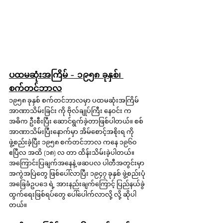
ပထမဆုံးအကြိမ် - ၁၉၅၈ ခုနှစ်၊ 
စက်တင်ဘာလ
၁၉၅၈ ခုနှစ် စက်တင်ဘာလမှာ ပထမဆုံးအကြိမ် 
အာဏာသိမ်းခြင်း ကို ဗိုလ်ချုပ်ကြီး နေဝင်း က 
အဓိက ဦးစီးပြီး ဆောင်ရွက်ခဲ့တာဖြစ်ပါတယ်။ စစ်
အာဏာသိမ်းပြီးနောက်မှာ အိမ်စောင့်အစိုးရ ကို 
ဖွဲ့စည်းခဲ့ပြီး ၁၉၅၈ စက်တင်ဘာလ ကနေ ၁၉၆၀ 
ဧပြီလ အထိ (၁၈) လ တာ ထိန်းသိမ်းခဲ့ပါတယ်။ 
အကြောင်းပြချက်အနေနဲ့ ဖဆပလ ပါတီအတွင်းမှာ 
အကွဲအပြဲတွေ ဖြစ်ပေါ်လာပြီး ၁၉၄၇ ခုနှစ် ဖွဲ့စည်းပုံ
အခြေခံဥပဒေ ရဲ့ အားနည်းချက်ကြောင့် ပြည်နယ်ခွဲ
ထွက်ရေးဖြစ်ရပ်တွေ ပေါ်ပေါက်လာလို့ လို့ ဆိုပါ
တယ်။