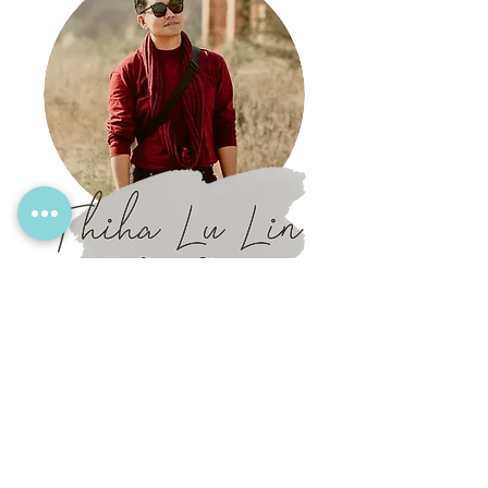
Mingalarbar!
I'm Thiha from Myanmar who aspires to travel
around the world and learn as much as
possible. I share my travel stories here
supported by beautiful photos, videos and
more. I love travelling to enquire, to hear local
stories, to enjoy the nature and of-cause to
have fun.