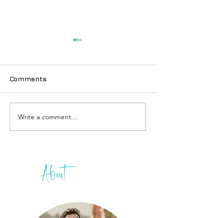
Comments
Write a comment...
Thailand e-Vi
ဘတ်ဂျက်လေကြောင်းလိုင်း
ကိုယ်တိုင်လျှော
တွေ စီးမယ်ဆို ဒါတွေ
ဆင့်ဆင့်
သတိထားပါ
About
THIH
A