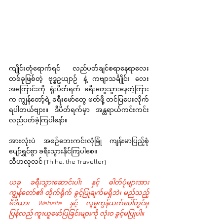
ကျိုင်းတုံရောက်ရင် လည်ပတ်ချင်စရာနေရာလေး
တစ်ခုဖြစ်တဲ့ ဗုဒ္ဓဥယျာဉ် နဲ့ ကဗျာသင်္ချိုင်း လေး
အကြောင်းကို ရုံးပိတ်ရက် ခရီးတွေသွားနေတဲ့ကြား
က ကျွန်တော့်ရဲ့ ခရီးဖော်တွေ ဖတ်ဖို့ တင်ပြပေးလိုက်
ရပါတယ်ဗျား။ ဒီပိတ်ရက်မှာ အန္တရာယ်ကင်းကင်း 
လည်ပတ်ခဲ့ကြပါနော်။
အားလုံးပဲ အစဉ်ဘေးကင်းလုံခြုံ ကျန်းမာပြည့်စုံ 
ပျော်ရွှင်စွာ ခရီးသွားနိုင်ကြပါစေ။
သီဟလုလင် (Thiha, the Traveller)
ယခု ခရီးသွားဆောင်းပါး နှင့် ဓါတ်ပုံများအား 
ကျွန်တော်၏ တိုက်ရိုက် ခွင့်ပြုချက်မရှိဘဲ၊ မည်သည့် 
မီဒီယာ၊ Website နှင့် လူမှုကွန်ယက်ပေါ်တွင်မှ 
ပြန်လည် ကူးယူဖော်ပြခြင်းများကို လုံးဝ ခွင့်မပြုပါ။