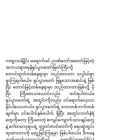
ကဗျာသင်္ချိုင်း မရောက်ခင် ဉာဏ်တော်အတော်မြင့်တဲ့ 
အဘယရာဇမုနိရုပ်ပွားတော်မြတ်ကြီးကို 
တောင်ထွတ်တစ်နေရာမှာ တည်ထားတာ သပ္ပါယ်စွာ 
ဖူးကြရပါမယ်။ ရုပ်ပွားတော် ဖြူသောအဆင်းနဲ့ ဖြစ်
ပြီး တောင်မြင့်တစ်နေရာမှာ တည်ထားတာဖြစ်လို့ ပို
ပြီး ကြီးမားသယောင်လည်း ထင်ရပါတယ်။ 
ရုပ်ပွားတော်ရဲ့ အတွင်းကိုလည်း ဝင်ရောက်လေ့လာ
နိုင်ပါသေးတယ်။ ရုပ်ပွားတော်ရဲ့ ဘေးတစ်ဘက်တစ်
ချက်မှာ ဝင်ပေါက်နှစ်ပေါက် ရှိပြီး အတွင်းဘက်နံရံ
တွေကိုတော့ ကြီးမားတဲ့ စကျင်ကျောက်သားချပ်တွေ
နဲ့ ဂေါတမဘုရားရဲ့ ဗုဒ္ဓဝင်ဇာတ်တော်ကို ရေးဆွဲထွင်း
ထုထားတာကို တွေ့မြင်ကြရမှာ ဖြစ်ပါတယ်။ ဒီကနေ 
ဆက်တက်သွားမယ်ဆိုရင် တောရိပ်တောင်ရိပ်နဲ့ 