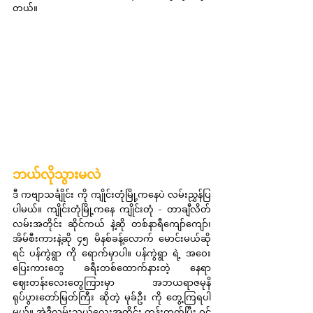
တယ်။
ဘယ်လိုသွားမလဲ
ဒီ ကဗျာသင်္ချိုင်း ကို ကျိုင်းတုံမြို့ကနေပဲ လမ်းညွှန်ပြ
ပါမယ်။ ကျိုင်းတုံမြို့ကနေ ကျိုင်းတုံ - တာချီလိတ်
လမ်းအတိုင်း ဆိုင်ကယ် နဲ့ဆို တစ်နာရီကျော်ကျော်၊ 
အိမ်စီးကားနဲ့ဆို ၄၅ မိနစ်ခန့်လောက် မောင်းမယ်ဆို
ရင် ပန်ကွဲရွာ ကို ရောက်မှာပါ။ ပန်ကွဲရွာ ရဲ့ အဝေး
ပြေးကားတွေ ခရီးတစ်ထောက်နားတဲ့ နေရာ 
ဈေးတန်းလေးတွေကြားမှာ အဘယရာဇမုနိ 
ရုပ်ပွားတော်မြတ်ကြီး ဆိုတဲ့ မုခ်ဦး ကို တွေ့ကြရပါ
မယ်။ အဲ့ဒီလမ်းသွယ်လေးအတိုင်း ကုန်းတက်ပြီး ဝင်