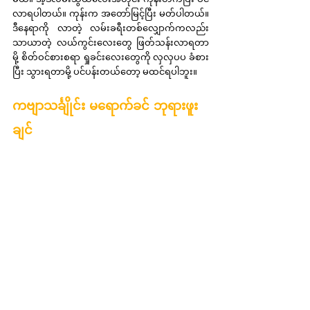
လာရပါတယ်။ ကုန်းက အတော်မြင့်ပြီး မတ်ပါတယ်။ 
ဒီနေရာကို လာတဲ့ လမ်းခရီးတစ်လျှောက်ကလည်း 
သာယာတဲ့ လယ်ကွင်းလေးတွေ ဖြတ်သန်းလာရတာ
မို့ စိတ်ဝင်စားစရာ ရှုခင်းလေးတွေကို လှလှပပ ခံစား
ပြီး သွားရတာမို့ ပင်ပန်းတယ်တော့ မထင်ရပါဘူး။
ကဗျာသင်္ချိုင်း မရောက်ခင် ဘုရားဖူး
ချင်