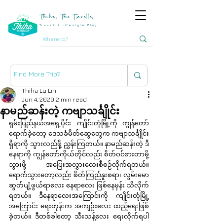
Thiha, The Traveller
Travel & Lifestyle Blog
Thiha Lu Lin
Jun 4, 2020
2 min read
နာမည်ဆန်းတဲ့ ကဗျာသင်္ချိုင်း
ရှမ်းပြည်နယ်အရှေ့ပိုင်း ကျိုင်းတုံမြို့ကို ကျွန်တော် 
ရောက်ခဲ့တော့ ဒေသခံမိတ်ဆွေတွေက ကဗျာသင်္ချိုင်း 
ရှိရာကို သွားလည်ဖို့ ညွှန်းကြတယ်။ နာမည်ဆန်းတဲ့ ဒီ
နေရာကို ကျွန်တော်ကိုယ်တိုင်လည်း စိတ်ဝင်စားတာမို့ 
သွားဖို့ အပြေးအလွှားလေးစီစဉ်လိုက်ရတယ်။ 
ရောက်သွားတော့လည်း စိတ်ကြည်နူးစရာ၊ လွမ်းမော
ဆွတ်ပျံ့ဖွယ်ရာလေး နေရာလေး ဖြစ်နေမှန်း သိလိုက်
ရတယ်။ ဒီနေရာလေးအကြောင်းကို ကျိုင်းတုံမြို့ 
အကြောင်း ရေးတုန်းက အကျဉ်းလေး ထည့်ရေးဖြစ်
ခဲ့တယ်။ ဒီတစ်ခါတော့ သီးသန့်လေး ရေးလိုက်ရပါ