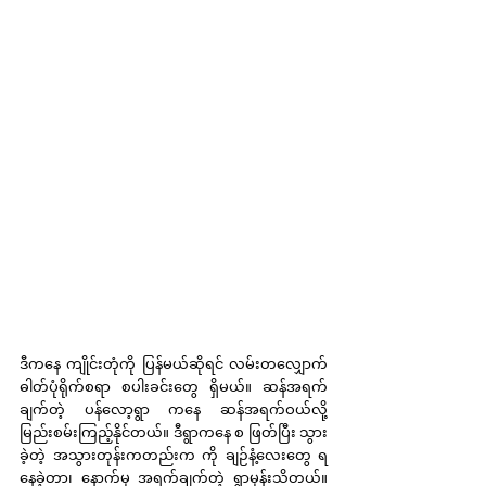
ဒီကနေ ကျိုင်းတုံကို ပြန်မယ်ဆိုရင် လမ်းတလျှောက် 
ဓါတ်ပုံရိုက်စရာ စပါးခင်းတွေ ရှိမယ်။ ဆန်အရက်
ချက်တဲ့ ပန်လော့ရွာ ကနေ ဆန်အရက်ဝယ်လို့ 
မြည်းစမ်းကြည့်နိုင်တယ်။ ဒီရွာကနေ စ ဖြတ်ပြီး သွား
ခဲ့တဲ့ အသွားတုန်းကတည်းက ကို ချဉ်နံ့လေးတွေ ရ
နေခဲ့တာ၊ နောက်မှ အရက်ချက်တဲ့ ရွာမှန်းသိတယ်။ 