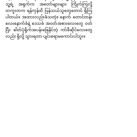
သူ့ရဲ့ အရှက်က အတော်များများ ကြိုက်ကြလို့ 
တကူးတက ရန်ကုန်ထိ ပြန်သယ်သူတွေတောင် ရှိကြ
ပါတယ်။ အထားလည်းခံသတဲ့။ နောက် တောင်တန်း
လေးနောက်ခံနဲ့ ဒေသခံ အဝတ်အစားလေးတွေ ဝတ်
ပြီး ဓါတ်ပုံရိုက်အပန်းဖြေနိုင်တဲ့ ကာ်ဖီဆိုင်လေးတွေ
လည်း ရှိလို့ သွားရတာ ပျင်းစရာမကောင်းပါဘူး။