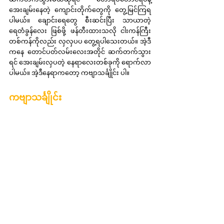
အေးချမ်းနေတဲ့ ကျောင်းတိုက်တွေကို တွေ့မြင်ကြရ
ပါမယ်။ ချောင်းရေတွေ စီးဆင်းပြီး သာယာတဲ့ 
ရေတံခွန်လေး ဖြစ်ဖို့ ဖန်တီးထားသလို ငါးကန်ကြီး
တစ်ကန်ကိုလည်း လှလှပပ တွေ့ရပါသေးတယ်။ အဲ့ဒီ
ကနေ တောင်ပတ်လမ်းလေးအတိုင် ဆက်တက်သွား
ရင် အေးချမ်းလှပတဲ့ နေရာလေးတစ်ခုကို ရောက်လာ
ပါမယ်။ အဲ့ဒီနေရာကတော့ ကဗျာသင်္ချိုင်း ပါ။
ကဗျာသင်္ချိုင်း