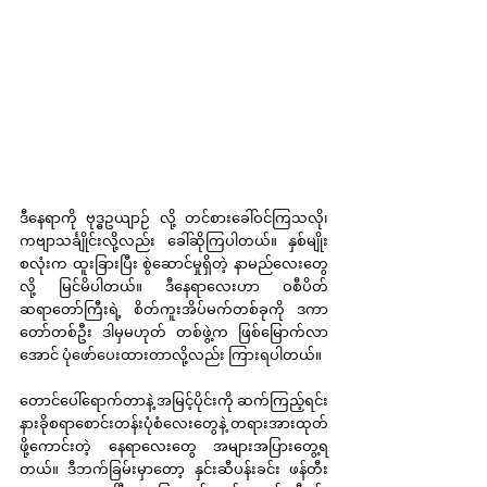
ဒီနေရာကို ဗုဒ္ဓဥယျာဉ် လို့ တင်စားခေါ်ဝင်ကြသလို၊ 
ကဗျာသင်္ချိုင်းလို့လည်း ခေါ်ဆိုကြပါတယ်။ နှစ်မျိုး
စလုံးက ထူးခြားပြီး စွဲဆောင်မှုရှိတဲ့ နာမည်လေးတွေ
လို့ မြင်မိပါတယ်။ ဒီနေရာလေးဟာ ဝစီပိတ်
ဆရာတော်ကြီးရဲ့ စိတ်ကူးအိပ်မက်တစ်ခုကို ဒကာ
တော်တစ်ဦး ဒါမှမဟုတ် တစ်ဖွဲ့က ဖြစ်မြောက်လာ
အောင် ပုံဖော်ပေးထားတာလို့လည်း ကြားရပါတယ်။ 
တောင်ပေါ်ရောက်တာနဲ့ အမြင့်ပိုင်းကို ဆက်ကြည့်ရင်း 
နားခိုစရာစောင်းတန်းပုံစံလေးတွေနဲ့ တရားအားထုတ်
ဖို့ကောင်းတဲ့ နေရာလေးတွေ အများအပြားတွေ့ရ
တယ်။ ဒီဘက်ခြမ်းမှာတော့ နှင်းဆီပန်းခင်း ဖန်တီး