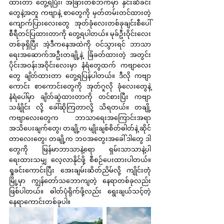
ထားတာ တွေ့ရပြီး၊ အခြားတစ်ဘက်မှာ နှင်းဆီခင်း
တွေနဲ့အတူ ကဗျာနဲ့ စာတွေကို မှတ်တမ်းတင်ထားတဲ့ 
ကျောက်ပြားလေးတွေ အုတ်ခုံလေးတစ်ခုချင်းစီပေါ် 
စီရီတင်ပြထားတာကို တွေ့ရပါတယ်။ မုခ်ဦးဝိုင်းလေး
တစ်ခုရှိပြီး အဲ့ဒီကနေအထဲကို ဝင်သွားရင် ဘာသာ
ရေးအဆောက်အဦးတချို့နဲ့ ခြံခတ်ထားတဲ့ အတွင်း
ပိုင်းအဝန်းအဝိုင်းလေးမှာ နံရံတွေထက် ကဗျာလေး
တွေ ချိတ်ထားတာ တွေ့ရပြန်ပါတယ်။ ဒီလို ကဗျာ
ကောင်း စာကောင်းတွေကို အုတ်ဂူလို ခုံလေးတွေနဲ့ 
နံရံပေါ်မှာ ချိတ်ဆွဲထားတာကို တင်စားပြီး ကဗျာ
သင်္ချိုင်း လို့ ခေါ်ဆိုကြတာလို့ သိရတယ်။ တချို့ 
ကဗျာလေးတွေက ဘာသာရေးအကြောင်းအရာ 
အသိပေးချက်တွေ၊ တချို့က မျိုးချစ်စိတ်ဓါတ်နဲ့ ဆိုင်
တာလေးတွေ၊ တချို့က ဘဝအတွေးအခေါ် ဒါတွေ ဒါ
တွေကို မြန်မာဘာသာနဲ့ရော ရှမ်းသာသာနဲ့ပါ 
ရေးထားသမျှ လေ့လာနိုင်ဖို့ စီစဉ်ပေးထားပါတယ်။ 
ရှုခင်းကောင်းပြီး အေးချမ်းဆိတ်ညိမ်လို့ ကျိုင်းတုံ
မြို့မှာ ကျွန်တော်သဘောကျတဲ့ နေရာတစ်ခုလည်း 
ဖြစ်ပါတယ်။ ဓါတ်ပုံရိုက်ဖို့လည်း ရွေးချယ်သင့်တဲ့ 
နေရာကောင်းတစ်ခုပါ။