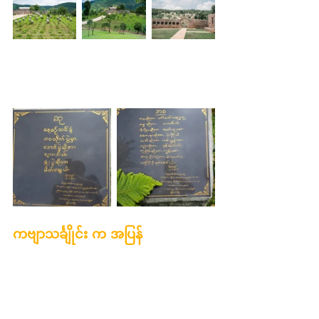
ကဗျာသင်္ချိုင်း က အပြန်