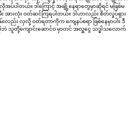
ု့ လိုအပ်ပါတယ်။ ဒါကြောင့် အချို့နေရာတွေမှာဆိုရင် မဖြစ်မ
ုးသမီး အားလုံး ဝတ်ဆင်ကြရပါတယ်။ ဒါဟာလည်း စိတ်လှုပ်ရှား 
့ အရမ်းလည်း လှလို့ ဝတ်ရတာကိုက ကျေနပ်စရာ ဖြစ်နေမှာပါ။ ဒီ 
ဘဲ သူတို့ကျောင်းဆောင်ဝ မှာတင် အလှူငွေ သဒ္ဓါသလောက်