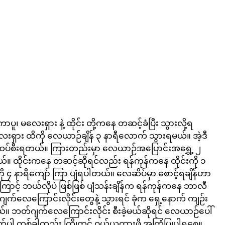
ာပူ၊ မလေးရှား နဲ့ ထိုင်း တို့ကနေ တဆင့်ခံပြီး သွားလို့ရ
းရှား ထိကို လေယာဉ်ချိန် ၃ နာရီလောက် သွားရမယ်။ အဲ့ဒီ
ပ်စီးရတယ်။ ကြားတည်းမှာ လေယာဉ်အပြောင်းအရွှေ့ ၂ 
ယ်။ ထိုင်းကနေ တဆင့်ဆိုရင်လည်း ရန်ကုန်ကနေ ထိုင်းကို ၁ 
ု ၄ နာရီကျော် ကြာ ပျံရပါတယ်။ လေဆိပ်မှာ စောင့်ရချိန်ဟာ
ကြောင့် ဘယ်လိုပဲ ဖြစ်ဖြစ် ပျံသန်းချိန်က ရန်ကုန်ကနေ ဘာလီ 
ဂျက်လေကြောင်းလိုင်းတွေနဲ့ သွားရင် ခုံက ရှေ့နောက် ကျဉ်း
်။ ဘတ်ဂျက်လေကြောင်းလိုင်း စီးခဲ့မယ်ဆိုရင် လေယာဉ်ပေါ်
်ပါ တစ်ခါတည်း ကြိုတင် ဝယ်ယူထားဖို့ အကြံပြုပါရစေ။ 