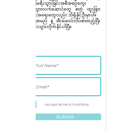
အခမဲ့ခရီးသွားခြင်းအစီအစဉ်တွေ၊
ခရီးသွားလက်ဆောင်တွေ စတဲ့ ထူးခြား
အခွင့်အရေးတွေလည်း သိရှိနိုင်ဦးမှာပါ။
ခုပဲ အမည် နဲ့ အီးမေးလ်လိပ်စာထည့်ပြီး
စာရင်းသွားလိုက်နိုင်ပါပြီ။
I accept terms & conditions
Submit