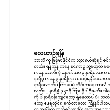
လေယာဉ်ချိန်
ဘာလီ ကို မြန်မာနိုင်ငံက သွားမယ်ဆိုရင် စင်က
တယ်။ ရန်ကုန် ကနေ စင်ကာပူ သို့မဟုတ် မလေ
ကနေ ဘာလီကို နောက်ထပ် ၃ နာရီလောက် ထ
နာရီခွဲ ကနေ ၃ နာရီကြား စောင့်ရနိုင်သေးတ
နာရီလောက်ပဲ ကြာပေမဲ့ ထိုင်းကနေ ဘာလီ ကိ
လည်း ၂ နာရီခွဲ ၃ နာရီကြား ရှိပါဦးမယ်။ ဒါ
ကို ၆ နာရီဝန်းကျင်တော့ ရှိနေတာပါပဲ။ ဘတ်
တော့ နေရထိုင်ရ ခက်တာလေး ကြုံနိုင်ပါတယ
က အချိန်ကို ထည့်စဉ်းစားပြီး အစားအသောက