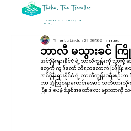
Thiha, The Traveller
Travel & Lifestyle
Blog
Thiha Lu Lin
Jun 21, 2018
5 min read
ဘာလီ မသွားခင် ကြို
အင်ဒိုနီးရှားနိုင်ငံ ရဲ့ ဘာလီကျွန်းကို သ
တွေကို ကျွန်တော် သိရသလောက် ပြန်ပြီး ဝေ
အင်ဒိုနီးရှားနိုင်ငံ ရဲ့ ဘာလီကျွန်းခရီးစဉ်
တာ အံ့သြစရာကောင်းအောင် သတိထားလို
ပြီ။ ဒါပေမဲ့ ဒီနှစ်အတော်လေး များတာကို 