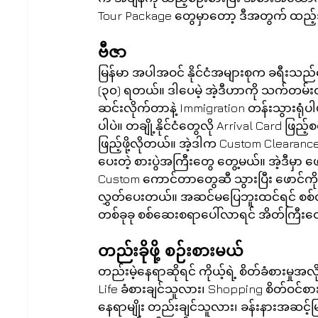
Tour Package တွေမှာတော့ ဒီအတွက် ထည့်သွ
ဗီဇာ
မြန်မာ အပါအဝင် နိုင်ငံအများစုက ခရီးသည
(၃၀) ရတယ်။ ဒါပေမဲ့ အဲ့ဒီဟာကို သက်တမ်
ဆင်းလိုက်တာနဲ့ Immigration တန်းသွားရုံပါပ
ပါပဲ။ တချို့နိုင်ငံတွေလို Arrival Card ဖြ
ဖြည့်ဖို့လိုတယ်။ အဲ့ဒါက Custom Clearance
ပေးတဲ့ စားပွဲအကြီးတွေ တွေ့မယ်။ အဲ့ဒီမှာ 
Custom ကောင်တာတွေဆီ သွားပြီး ဖောင်ကို အပ
လွှတ်ပေးတယ်။ အဆင်မပြေဘူးထင်ရင် စစ်တဲ့စ
တစ်ခုခု စစ်ဆေးစရာပေါ်လာရင် အိတ်ကြီးတွေ
တည်းခိုဖို့ စဉ်းစားမယ်
တည်းမဲ့နေရာဆိုရင် ကိုယ့်ရဲ့ စိတ်ခံစားမှုအ
Life ခံစားချင်သူလား၊ Shopping စိတ်ဝင
နေရာမျိုး တည်းချင်သူလား၊ ခန်းနားအဆင့်မြ