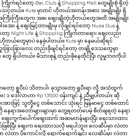
ိုက်ရင်တော့ Bar, Club နဲ့ Shopping Mall တွေမျိုးစုံ ရှိတဲ့ 
င့်တယ်။ Kuta မှာတင် ဟိုတယ်အတန်းအစား အမျိုးမျိုး ရှိ
ီးကြီးတွေက အစ၊ ဈေးချိုတဲ့ဟိုတယ်တွေအထိ အမျိုးမျိုး 
အေး နဲ့ ဈေးမြင့်တာမျိုးမှ လိုချင်ရင်တော့ Nusa Dua နဲ့ 
ော့ Night Life နဲ့ Shopping ကြိုက်တာရော၊ ဈေးလည်း 
ုတယ်တွေမှာပဲ နေခဲ့ပါတယ်။ Kuta မှာ နေမယ်ဆိုရင် 
းခြားခြားလေး တည်းခိုချင်ရင်တော့ တချို့ဒေသတွေမှာ 
တွေ ရှိပါတယ်။ မိသားစုနဲ့ တည်းခိုနေထိုင်ပြီး လူမှုဘဝကိုပါ 
ကတော့ ရူပီးပဲ သိတာပါ၊ ခုသွားတော့ ရူပီးရာ လို့ အသံထွက်
 ၁ ဒေါ်လာဟာ Rp 13500 ဝန်းကျင် နဲ့ ညီမျှပါတယ်။ ဆို
်းအားဖြင့် သူတို့ငွေ တစ်သောင်း သုံးရင် မြန်မာငွေ တစ်ထောင် 
 ကို နေရာအတော်များများမှာ တွေ့ရတတ်ပေမဲ့ စိတ်ချရတဲ့ နေရာ
ါတရံ ဈေးကွက်ပေါက်ဈေးထက် အဆမတန်များပြီး ရေးသားထား
ဖြစ်ပြီး ဈေးက ရေးထားသလို မရပါဘူး။ လေဆိပ်မှာ လဲတာ
ာ လဲတာ ပိုကောင်းလို့ ရောက်ရောက်ချင်း လေဆိပ်မှာ လဲတာ