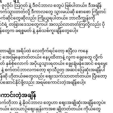
ဇူလိုင်၊ သြဂုတ် နဲ့ ဒီဇင်ဘာလ တွေပဲ ဖြစ်ပါတယ်။ ဒီအချိန်
်သွားတတ်လို့ ဒီကာလတွေ သွားမယ်ဆို စောစော ကြိုတင်
်ဆိုင်တွေဆိုလည်း ကြိုယူရပါတယ်။ ဘာလီကျွန်းကို 
းနိုင်ငံရဲ့ တခြားဒေသတွေကပါ အလည်လာတတ်ကြလို့လည်း ပို
တွေက ခရစ္စမတ် နဲ့ နှစ်သစ်ကူးချိန်တွေပေါ့။  
ိုတာမျိုး။ အရိပ်ထဲ လေတိုက်ရင်တော့ ဧပြီလ ကနေ 
အေးမြနေတတ်တယ်။ နေပူထိတာနဲ့ လူက ချွေးတွေ လှိုက်
်စုံလောက် အပိုယူသွားရတယ်။ ချွေးနံ့မနံအောင် ရေမွှေး
 နဲ့ စက်တင်ဘာလကတော့ ရာသီဥတု အဆင်ပြေဆုံးအချိန်ပါ
ီအချိန်ဆို ဟိုတယ်ခတွေလည်း ဈေးသက်သာတတ်တယ်။ ပြီးတော့ 
ောင်နိုင်ဖို့လည်း အရမ်းကောင်းတဲ့အချိန်ပေါ့။ 
ာင်းတဲ့အချိန်
တိုဘာ နဲ့ နိုဝင်ဘာလ တွေဟာ ဈေးအချိုဆုံးအချိန်တွေပဲ။ 
းပုံရတယ်။ လေယာဉ်ဈေးနှုန်းကအစ ချိုတတ်တယ်။ ကိုယ်တွေ