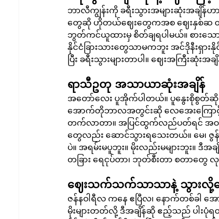
ဘာလီကျွန်းကို ခရီးသွားအများဆုံးအချိန်ဟာ 
တွေဆို ဟိုတယ်ဈေးတွေကအစ ဈေးနှစ်ဆ တက
ဘွတ်ကင်ယူထားမှ စိတ်ချရပါမယ်။ စားသောက
နိုင်ငံခြားသားတွေသာမကဘူး အင်ဒိုနီးရှာ
ပြီး ခရီးသွားများတာပါ။ ဈေးအကြီးဆုံးအချိန်
ရာသီဥတု အသာယာဆုံးအချိန် 
အတော်လေး ပူအိုက်ပါတယ်။ ပူနွေးစိုစွတ်ဆ
အောက်တိုဘာလအတွင်းဆို လေအေးကြောင့် 
တက်လာတာ။ အပြင်ထွက်လည်ပတ်ရင် အဝတ် နှစ
တွေလည်း ဆောင်သွားရသေးတယ်။ မေ၊ ဇွန်
ပဲ။ အရမ်းမပူဘူး။ မိုးလည်းမများဘူး။ ဒ
တခြား ရေငုပ်တာ၊ ဘုတ်စီးတာ စတာတွေ လုပ်ဆ
ဈေးသက်သက်သာသာနဲ့ သွားလို့ကေ
ဇန်နဝါရီလ ကနေ ဧပြီလ၊ နောက်တစ်ခါ အောက်
မိုးများတတ်လို့ ဒီအချိန်ဆို ဧည့်သည် ပါ