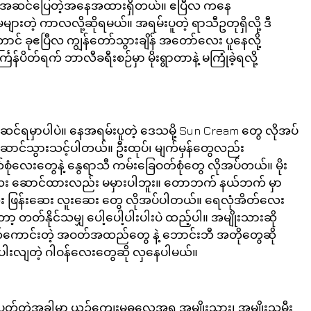
သွားရင် အဆင်ပြေတဲ့အနေအထားရှိတယ်။ ဧပြီလ ကနေ 
တဲ့ ကာလလို့ဆိုရမယ်။ အရမ်းပူတဲ့ ရာသီဥတုရှိလို့ ဒီ
် ခုဧပြီလ ကျွန်တော်သွားချိန် အတော်လေး ပူနေလို့ 
္ကြန်ပိတ်ရက် ဘာလီခရီးစဉ်မှာ မိုးရွာတာနဲ့ မကြုံခဲ့ရလို့ 
င်ဆင်ရမှာပါပဲ။ နေအရမ်းပူတဲ့ ဒေသမို့ Sun Cream တွေ လိုအပ်
ာင်သွားသင့်ပါတယ်။ ဦးထုပ်၊ မျက်မှန်တွေလည်း 
လေးတွေနဲ့ နွေရာသီ ကမ်းခြေဝတ်စုံတွေ လိုအပ်တယ်။ မိုး
း ဆောင်ထားလည်း မမှားပါဘူး။ တောဘက် နယ်ဘက် မှာ 
ယ်ဆေး ဖြန်းဆေး လူးဆေး တွေ လိုအပ်ပါတယ်။ ရေလုံအိတ်လေး
တ်နိုင်သမျှ ပေါ့ပေါ့ပါးပါးပဲ ထည့်ပါ။ အမျိုးသားဆို 
က်ကောင်းတဲ့ အဝတ်အထည်တွေ နဲ့ ဘောင်းဘီ အတိုတွေဆို 
ပါးလျတဲ့ ဂါဝန်လေးတွေဆို လှနေပါမယ်။ 
်တဲ့အခါမှာ ယဉ်ကျေးမှုဓလေ့အရ အမျိုးသား၊ အမျိုးသမီး 