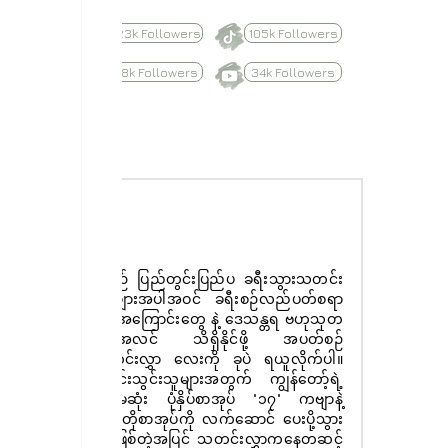
623k Followers
105k Followers
8.8k Followers
34k Followers
Subscribe
နေ့စဉ် ပြည်တွင်းပြည်ပ ခရီးသွားသတင်း
ထူးများအပါအဝင် ခရီးစဉ်လည်ပတ်စရာ
များအကြောင်းတွေ နဲ့ ဒေသန္တရ ဗဟုသုတ
အစုံအလင် သိရှိနိုင်ဖို့ အပတ်စဉ်
သတင်းလွှာ လေးကို ခုပဲ ရယူလိုက်ပါ။
စာရင်းသွင်းသူများအတွက် ကျွန်တော့်ရဲ့
ပထမဆုံး ပုံနှိပ်စာအုပ် "၁၇" ကဗျာနဲ့
ဝတ္ထုတိုစာအုပ်ကို လက်ဆောင် ပေးပို့သွား
မှာ ဖြစ်တဲ့အပြင် သတင်းလွှာကနေတဆင့်