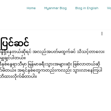
Home
Myanmar Blog
Blog in English
Vi
ပြင်ဆင်
ွားဖို့ ဆန္ဒရှိနေတယ်ဆိုရင် အလည်အပတ်မထွက်ခင် သိသင့်တာလေး
မျှချင်ပါတယ်။
ဟာ ဒီနှစ်နွေရာသီမှာ မြန်မာခရီးသွားအများဆုံး ဖြစ်လာတယ်ဆို
က်မိတယ်။ အရင်နှစ်တွေကတည်းကလည်း သွားလာနေကြပါ
သတိထားလိုက်မိတာပါ။ 