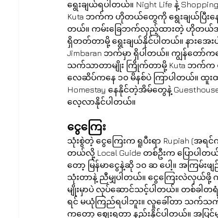
ရွေးချယ်ရပါတယ်။ Night Life နဲ့ Shopping ကြ
Kuta ဘက်က ဟိုတယ်တွေကို ရွေးချယ်ပြီးနေသ
တယ်။ ကမ်းခြေဘက်လှည့်ထားတဲ့ ဟိုတယ်အကြ
ရှိတတ်တာမို့ ရွေးချယ်နိုင်ပါတယ်။ နားအေးပါး
Jimbaran ဘက်မှာ ရှိပါတယ်။ ကျွန်တော်ကတ
သက်သာတာမျိုး ကြိုက်တာမို့ Kuta ဘက်က ဟိ
လေဆိပ်ကနေ ၁၀ မိနစ်ပဲ ကြာပါတယ်။ ထူးထူ
Homestay နေနိုင်တဲ့အိမ်တွေနဲ့ Guesthouse 
လေ့လာနိုင်ပါတယ်။
ငွေကြေး
သုံးစွဲတဲ့ ငွေကြေးက ရူပီးရာ Rupiah (အရင်
တယ်လို့ Local Guide တစ်ဦးက ပြောပါတယ်။)
တော့ မြန်မာငွေနဲ့ဆို ၁၀ ဆ ပေါ့။ အကြမ်းဖျဉ
သုံးတာနဲ့ ညီမျှပါတယ်။ ငွေကြေးလဲလှယ်ဖို့
မျိုးမှာပဲ လုပ်ဆောင်သင့်ပါတယ်။ တစ်ခ
ရင် မယုံကြည်ရပါဘူး။ လူခေါ်တာ သက်သက်
ကတော့ ဈေးရတာ နည်းနိုင်ပါတယ်။ အပြင်မှ