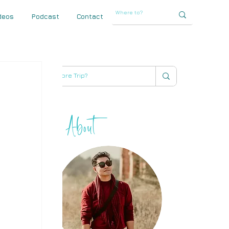
deos
Podcast
Contact
About
THIHA