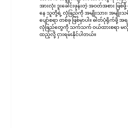
အားလုံး ဒူးခေါင်းဖုန်းတဲ့ အဝတ်အစား ဖြစ်ဖိ
နေ သူတို့ရဲ့ လုံခြည်ကို အမျိုးသား၊ အမျိ
ပျော်စရာ တစ်ခု ဖြစ်မှာပါ။ ဓါတ်ပုံရိုက်ဖို
လုံခြည်တွေကို သက်သက် ဝယ်ထားစရာ မလို
ထည့်လို့ ငှားရမ်းနိုင်ပါတယ်။ 