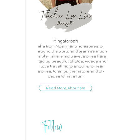
Mingalarbar!
I'm Thiha from Myanmar who aspires to
travel around the world and learn as much
as possible. I share my travel stories here
supported by beautiful photos, videos and
more. I love travelling to enquire, to hear
local stories, to enjoy the nature and of-
cause to have fun.
Read More About Me
Follow
THIHA