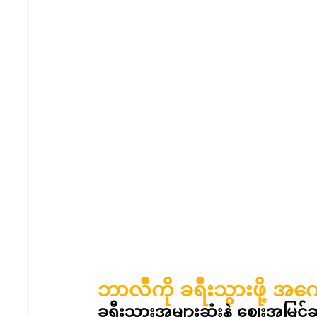
ဘာလီကို ခရီးသွားဖို့ အကေ
ခရီးသွားအများဆုံးနဲ့ ဈေးအမြင့်ဆု