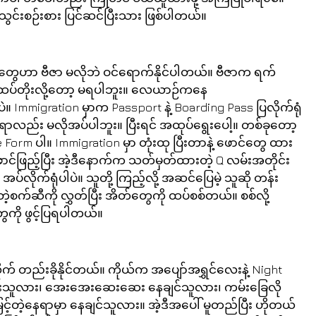
င်းစဉ်းစား ပြင်ဆင်ပြီးသား ဖြစ်ပါတယ်။ 
်တွေဟာ ဗီဇာ မလိုဘဲ ဝင်ရောက်နိုင်ပါတယ်။ ဗီဇာက ရက် 
းထပ်တိုးလို့တော့ မရပါဘူး။ လေယာဉ်ကနေ
ဲ။ Immigration မှာက Passport နဲ့ Boarding Pass ပြလိုက်ရုံ
ည့်စရာလည်း မလိုအပ်ပါဘူး။ ပြီးရင် အထုပ်ရွေးပေါ့။ တစ်ခုတော့ 
 Form ပါ။ Immigration မှာ တုံးထု ပြီးတာနဲ့ ဖောင်တွေ ထား
ဖောင်ဖြည့်ပြီး အဲ့ဒီနောက်က သတ်မှတ်ထားတဲ့ Q လမ်းအတိုင်း 
်လိုက်ရုံပါပဲ။ သူတို့ ကြည့်လို့ အဆင်ပြေမဲ့ သူဆို တန်း
က်ဆီကို လွှတ်ပြီး အိတ်တွေကို ထပ်စစ်တယ်။ စစ်လို့ 
ကို ဖွင့်ပြရပါတယ်။
လိုက် တည်းခိုနိုင်တယ်။ ကိုယ်က အပျော်အရွှင်လေးနဲ့ Night 
်စားသူလား၊ အေးအေးဆေးဆေး နေချင်သူလား၊ ကမ်းခြေလို
င့်တဲ့နေရာမှာ နေချင်သူလား။ အဲ့ဒီအပေါ် မူတည်ပြီး ဟိုတယ်