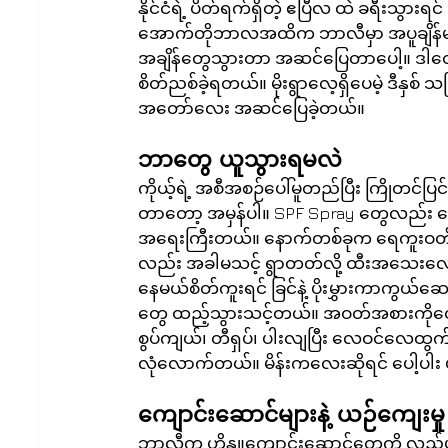
နိုင်ငံရဲ့ ပိတ်ရက်ရှိတဲ့ ဧပြီလ ထဲ ခရီး
အောက်တိုဘာလအထိက ဘာလီမှာ အပူချိန်မများ
အချိန်တွေသွားတာ အဆင်ပြေတာပေါ့။ ဒါတောင
စိတ်ညစ်ခဲ့ရတယ်။ မိုးရွာလေ့ရှိပေမဲ့ ဒီနှစ် သင်
အတော်လေး အဆင်ပြေခဲ့တယ်။
ဘာတွေ ယူသွားရမလဲ
ကိုယ့်ရဲ့ အစီအစဉ်ပေါ်မူတည်ပြီး ကြိုတင်ပြ
တာတော့ အမှန်ပါ။ SPF Spray တွေလည်း ဆေ
အရေးကြီးတယ်။ နောက်တစ်ခုက ရေကူးဝတ်စုံ
လည်း အခါမသင့် ရွာတတ်လို့ ထီးအသေးလေ
နေမယ်စိတ်ကူးရင် ခြင်နဲ့ ပိုးမွှားကာကွ
တွေ ထည့်သွားသင့်တယ်။ အဝတ်အစားကိုတော့ တ
စွပ်ကျယ်၊ တီရှပ်၊ ပါးလျပြီး လေဝင်လေထွ
လုံလောက်တယ်။ မိန်းကလေးဆိုရင် ပေါ့ပါး 
ကျောင်းဆောင်များနဲ့ ယဉ်ကျေးမှု
ဘာလီက ဟိန္ဒူကျောင်းဆောင်တွေကို လည်ပတ