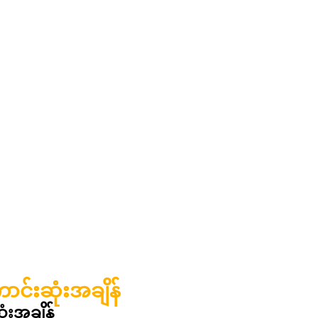
ာင်းဆုံးအချိန် 
ံးအချိန် 