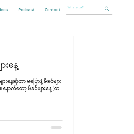
deos
Podcast
Contact
ျားနေ့
းနေ့ဆိုတာ မပြောနဲ့ မိခင်များ
။ နောက်တော့ မိခင်များနေ့ (တ