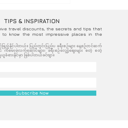
TIPS & INSPIRATION
eive travel discounts, the secrets and tips that
 to know the most impressive places in the
င်ဖြည့်နိုင်ပါတယ်။ ပြည်တွင်းပြည်ပ ခရီးစဉ်များ နေ့စဉ်တင်ဆက်
ကံစမ်းမဲလက်ဆောင်များ၊ ခရီးစဉ်လျှော့ဈေးများ စတဲ့ စတဲ့
ယူခံစားနိုင်မှာ ဖြစ်ပါတယ်ခင်ဗျာ။
Subscribe Now
ved.