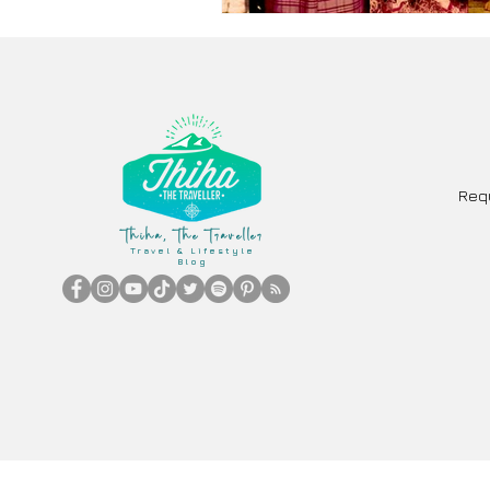
Req
Thiha, The Traveller
Travel & Lifestyle
Blog
Copy