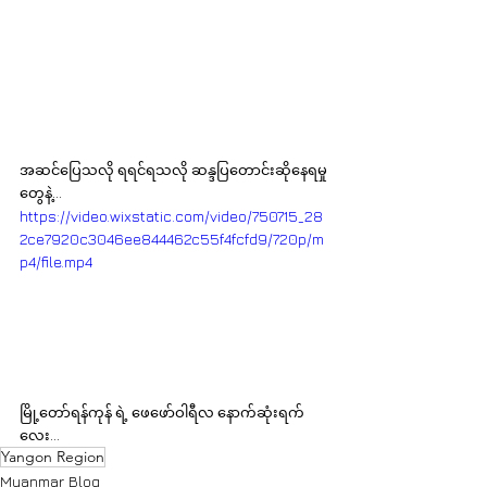
အဆင်ပြေသလို ရရင်ရသလို ဆန္ဒပြတောင်းဆိုနေရမှု
တွေနဲ့...
https://video.wixstatic.com/video/750715_28
2ce7920c3046ee844462c55f4fcfd9/720p/m
p4/file.mp4
မြို့တော်ရန်ကုန် ရဲ့ ဖေဖော်ဝါရီလ နောက်ဆုံးရက်
လေး...
Yangon Region
Myanmar Blog