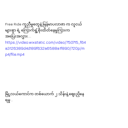
Free Ride ကူညီမှုတွေနဲ့ မြန်မာပလာဇာ က လူငယ်
များစွာ ရဲ့ ကြောက်ရွံ့စိုးထိတ်နေမှုကြားက 
အပြေးအလွှား....
https://video.wixstatic.com/video/750715_f64
a3126389d4d189f632a6588a1f890/720p/m
p4/file.mp4
မြို့လယ်ကောင်က တစ်ယောက် ၂ သိန်းနဲ့ ဈေးညှိနေ
ရမှု...