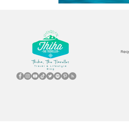
Req
Thiha, The Traveller
Travel & Lifestyle
Blog
Copy