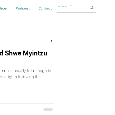
deos
Podcast
Contact
nd Shwe Myintzu
mon is usually full of pagoda
dle lights following the