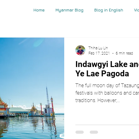
Home
Myanmar Blog
Blog in English
Vi
Thiha Lu Lin
Feb 17, 2021
6 min read
Indawgyi Lake a
Ye Lae Pagoda
The full moon day of Tazaung
festivals with balloons and can
traditions. However,...