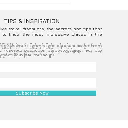
TIPS & INSPIRATION
eive travel discounts, the secrets and tips that
 to know the most impressive places in the
င်ဖြည့်နိုင်ပါတယ်။ ပြည်တွင်းပြည်ပ ခရီးစဉ်များ နေ့စဉ်တင်ဆက်
ကံစမ်းမဲလက်ဆောင်များ၊ ခရီးစဉ်လျှော့ဈေးများ စတဲ့ စတဲ့
ယူခံစားနိုင်မှာ ဖြစ်ပါတယ်ခင်ဗျာ။
Subscribe Now
ved.