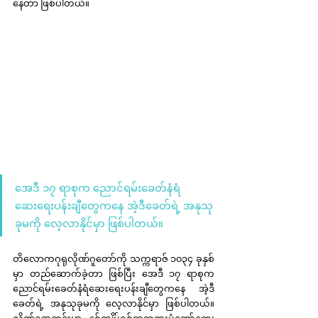
နေတာ ဖြစ်ပါတယ်။
အေဒီ ၁၇ ရာစုက ညောင်ရမ်းခေတ်နံရံ
ဆေးရေးပန်းချီတွေကနေ အဲ့ဒီခေတ်ရဲ့ အနုသု
ခုမကို လေ့လာနိုင်မှာ ဖြစ်ပါတယ်။
တိလောကဂုရုလိုဏ်ဂူတော်ကို သက္ကရာဇ် ၁၀၃၄ ခုနှစ်
မှာ တည်ဆောက်ခဲ့တာ ဖြစ်ပြီး အေဒီ ၁၇ ရာစုက 
ညောင်ရမ်းခေတ်နံရံဆေးရေးပန်းချီတွေကနေ အဲ့ဒီ
ခေတ်ရဲ့ အနုသုခုမကို လေ့လာနိုင်မှာ ဖြစ်ပါတယ်။ 