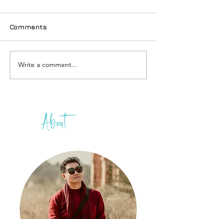
Comments
ဇေယျာပူရ စစ်ကိုင်
Write a comment...
ပြည်ဝင်ခွင့်/ပြည်ထွက်ခွင့်
ကတ်များ ပြန်ဖြည့်ရပါဦး
မယ်
About
THIH
A