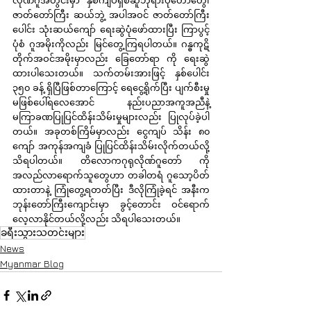
လိုဏ်ဂူအတွင်းမှာ နှစ်ကျိပ်ရှစ်ဆူဘုရားပုံတော်တွေ၊ 
ဇာတ်တော်ကြီး ဆယ်ဘွဲ့ အပါအဝင် ဇာတ်တော်ကြီး
ပေါင်း သုံးဆယ်ကျော် ရေးဆွဲပုံဖော်ထားပြီး ကြာပွင့်
ပုံစံ ဂူအမိုးကိုလည်း မြင်တွေ့ကြရပါတယ်။ ဂန္ဓကုဋိ
တိုက်အဝင်အမိုးမှာလည်း ခြေတော်ရာ ကို ရေးဆွဲ
ထားပါသေးတယ်။ သက်တမ်းအားဖြင့် နှစ်ပေါင်း 
၃၅၀ ခန့် ရှိပြီဖြစ်တာကြောင့် ရေငွေ့ရိုက်ပြီး ပျက်စီးမှု 
မဖြစ်ပေါ်ရလေအောင် နည်းပညာအကူအညီနဲ့ 
မကြာခဏပြုပြင်ထိန်းသိမ်းမှုများလည်း ပြုလုပ်ခဲ့ပါ
တယ်။ အခုတစ်ကြိမ်မှာလည်း ငွေကျပ် သိန်း ၈၀ 
ကျော် အကုန်အကျခံ ပြုပြင်ထိန်းသိမ်းလိုက်တယ်လို့ 
သိရပါတယ်။ တိလောကဂုရုလိုဏ်ဂူတော် ကို 
အလည်လာရောက်သူတွေဟာ တခါတရံ ဂူသော့ပိတ်
ထားတာနဲ့ ကြုံတွေ့ရတတ်ပြီး ဒီလိုကြုံခဲ့ရင် အနီးက 
ဘုန်းတော်ကြီးကျောင်းမှာ ခွင့်တောင်း ဝင်ရောက်
လေ့လာနိုင်တယ်လို့လည်း သိရပါသေးတယ်။
ခရီးသွားသတင်းများ
News
Myanmar Blog